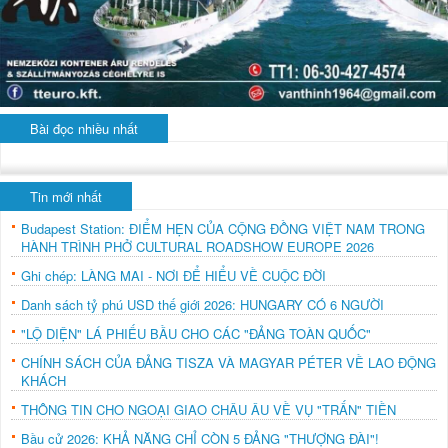
Bài đọc nhiều nhất
Tin mới nhất
Budapest Station: ĐIỂM HẸN CỦA CỘNG ĐỒNG VIỆT NAM TRONG
HÀNH TRÌNH PHỞ CULTURAL ROADSHOW EUROPE 2026
Ghi chép: LÀNG MAI - NƠI ĐỂ HIỂU VỀ CUỘC ĐỜI
Danh sách tỷ phú USD thế giới 2026: HUNGARY CÓ 6 NGƯỜI
"LỘ DIỆN" LÁ PHIẾU BẦU CHO CÁC "ĐẢNG TOÀN QUỐC"
CHÍNH SÁCH CỦA ĐẢNG TISZA VÀ MAGYAR PÉTER VỀ LAO ĐỘNG
KHÁCH
THÔNG TIN CHO NGOẠI GIAO CHÂU ÂU VỀ VỤ "TRẤN" TIỀN
Bầu cử 2026: KHẢ NĂNG CHỈ CÒN 5 ĐẢNG "THƯỢNG ĐÀI"!