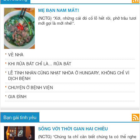
MẸ BẠN NAM MẤT!
(NCTG) “Xời, những cái đó cổ lỗ hết rồi, phở trâu tươi
mới gọi là mới nhé!”.
VỀ NHÀ
KHI RỬA BÁT CHỈ LÀ... RỬA BÁT
LỄ TÌNH NHÂN CŨNG NHẠT NHÒA Ở HUNGARY, KHÔNG CHỈ VÌ
DỊCH BỆNH
CHUYỆN Ở BỆNH VIỆN
GIA ĐÌNH
Bạn gái tình yêu
SỐNG VỚI THỜI GIAN HAI CHIỀU
(NCTG) “Chúng ta chỉ cần biết chúng ta có thể nghe