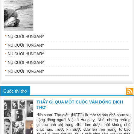
NỤ CƯỜI HUNGARY
NỤ CƯỜI HUNGARY
NỤ CƯỜI HUNGARY
NỤ CƯỜI HUNGARY
NỤ CƯỜI HUNGARY
Cuộc thi thơ
THẤY GÌ QUA MỘT CUỘC VẬN ĐỘNG DỊCH
THƠ
"Nhịp cầu Thế giới" (NCTG) là một tờ báo nhỏ phục vụ
cộng đồng người Việt ở Hungary. Nhỏ, nhưng những
gì các anh chị trong BBT làm được thật không nhỏ
chút nào. Trước khi được đưa lên trên mạng, tờ báo
đã có 6 năm tồn tại, đã là một nhịp cầu nối liền tình