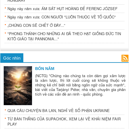
HUNGARY
Ngày này năm xưa: ÁM SÁT HỤT HOÀNG ĐẾ FERENC JÓZSEF
Ngày này năm xưa: CON NGƯỜI "LUÔN THUỘC VỀ TỔ QUỐC"
„CHÚNG CON SẼ CHẾT Ở ĐÂY...”
"PHONG THÁNH CHO NHỮNG AI ĐÃ THEO HẠT GIỐNG ĐỨC TIN
KITÔ GIÁO TẠI PANNONIA..."
Góc nhìn
BỐN NĂM
(NCTG) "Chừng nào chúng ta còn dám gọi xâm lược
là xâm lược, thì lời cuối cùng sẽ không thuộc về
những kẻ chỉ biết nói bằng ngôn ngữ của sức mạnh",
bài viết của Tarjányi Péter, nhà văn, chuyên gia phân
tích về các vấn đề an ninh - quốc phòng.
QUA CÂU CHUYỆN BA LAN, NGHĨ VỀ SỐ PHẬN UKRAINE
TỪ BÀN THẮNG CỦA SUPACHOK, XEM LẠI VỀ KHÁI NIỆM FAIR
PLAY