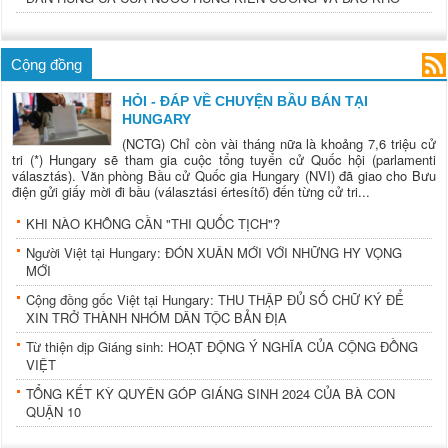
Cộng đồng
HỎI - ĐÁP VỀ CHUYỆN BẦU BÁN TẠI
HUNGARY
(NCTG) Chỉ còn vài tháng nữa là khoảng 7,6 triệu cử
tri (*) Hungary sẽ tham gia cuộc tổng tuyển cử Quốc hội (parlamenti
választás). Văn phòng Bầu cử Quốc gia Hungary (NVI) đã giao cho Bưu
điện gửi giấy mời đi bầu (választási értesítő) đến từng cử tri...
KHI NÀO KHÔNG CẦN "THI QUỐC TỊCH"?
Người Việt tại Hungary: ĐÓN XUÂN MỚI VỚI NHỮNG HY VỌNG
MỚI
Cộng đồng gốc Việt tại Hungary: THU THẬP ĐỦ SỐ CHỮ KÝ ĐỂ
XIN TRỞ THÀNH NHÓM DÂN TỘC BẢN ĐỊA
Từ thiện dịp Giáng sinh: HOẠT ĐỘNG Ý NGHĨA CỦA CỘNG ĐỒNG
VIỆT
TỔNG KẾT KỲ QUYÊN GÓP GIÁNG SINH 2024 CỦA BÀ CON
QUẬN 10