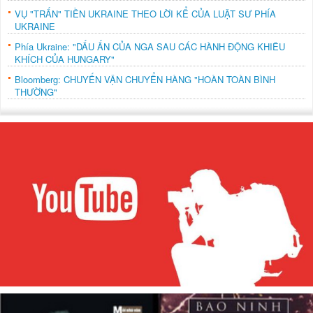
VỤ "TRẤN" TIỀN UKRAINE THEO LỜI KỂ CỦA LUẬT SƯ PHÍA
UKRAINE
Phía Ukraine: "DẤU ẤN CỦA NGA SAU CÁC HÀNH ĐỘNG KHIÊU
KHÍCH CỦA HUNGARY"
Bloomberg: CHUYẾN VẬN CHUYỂN HÀNG "HOÀN TOÀN BÌNH
THƯỜNG"