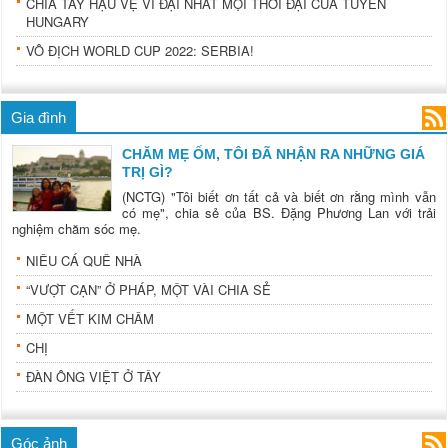
CHIA TAY HẬU VỆ VĨ ĐẠI NHẤT MỌI THỜI ĐẠI CỦA TUYỂN
HUNGARY
VÔ ĐỊCH WORLD CUP 2022: SERBIA!
Gia đình
CHĂM MẸ ỐM, TÔI ĐÃ NHẬN RA NHỮNG GIÁ
TRỊ GÌ?
(NCTG) "Tôi biết ơn tất cả và biết ơn rằng mình vẫn
có mẹ", chia sẻ của BS. Đặng Phương Lan với trải
nghiệm chăm sóc mẹ.
NIÊU CÁ QUÊ NHÀ
“VƯỢT CẠN” Ở PHÁP, MỘT VÀI CHIA SẺ
MỘT VẾT KIM CHÂM
CHỊ
ĐÀN ÔNG VIỆT Ở TÂY
Góc ảnh