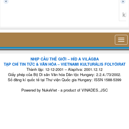
tiên t
thở củ
hiện d
trong c
nhỏ 
không nghĩ tới bất kỳ điều gì khác. Th
NHỊP CẦU THẾ GIỚI – HÍD A VILÁGBA
TẠP CHÍ TIN TỨC & VĂN HÓA – VIETNAMI KULTURÁLIS FOLYÓIRAT
Thành lập: 12-12-2001 – Alapítva: 2001.12.12
Giấy phép của Bộ Di sản Văn hóa Dân tộc Hungary: 2.2.4./73/2002.
Số đăng kí quốc tế tại Thư viện Quốc gia Hungary: ISSN 1588-5399
Powered by
NukeViet
- a product of
VINADES.,JSC