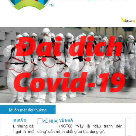
Muôn mặt đời thường
VỀ NHÀ
KHI RỬ
(NCTG) “Vậy là “đấu tranh đến
LÀ... 
(NCTG
a mình chẳng có tác dụng gì”.