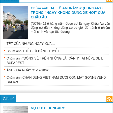
Chùm ảnh ĐẠI LỘ ANDRÁSSY (HUNGARY)
TRONG "NGÀY KHÔNG DÙNG XE HƠI" CỦA
CHÂU ÂU
(NCTG) 22-9 hàng năm được coi là ngày Châu Âu vận
động cư dân không dùng xe cơ giới để tránh ô nhiệm
môi sinh và nạn tắc đường
TẾT CỦA NHỮNG NGÀY XƯA…
Chùm ảnh THẾ GIỚI BĂNG TUYẾT
Chùm ảnh "ĐÔNG VỀ TRÊN NHỮNG LÁ, CÀNH" TẠI NÉPLIGET,
BUDAPEST
ẢNH CỦA NGÀY 31-12-2007
Chùm ảnh CHÂN DUNG VIỆT NAM DƯỚI CON MẮT SONNEVEND
BALÁZS
Giải­ trí
NỤ CƯỜI HUNGARY