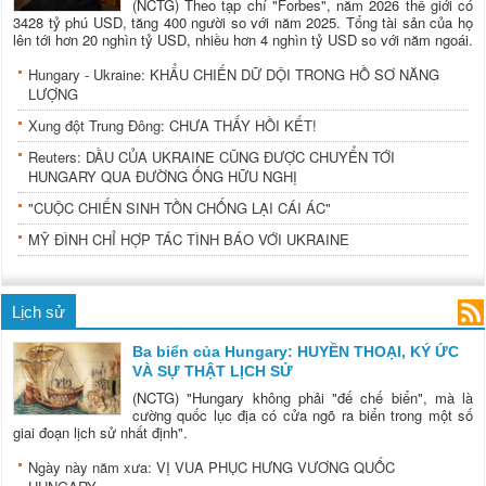
(NCTG) Theo tạp chí "Forbes", năm 2026 thế giới có
3428 tỷ phú USD, tăng 400 người so với năm 2025. Tổng tài sản của họ
lên tới hơn 20 nghìn tỷ USD, nhiều hơn 4 nghìn tỷ USD so với năm ngoái.
Hungary - Ukraine: KHẨU CHIẾN DỮ DỘI TRONG HỒ SƠ NĂNG
LƯỢNG
Xung đột Trung Đông: CHƯA THẤY HỒI KẾT!
Reuters: DẦU CỦA UKRAINE CŨNG ĐƯỢC CHUYỂN TỚI
HUNGARY QUA ĐƯỜNG ỐNG HỮU NGHỊ
"CUỘC CHIẾN SINH TỒN CHỐNG LẠI CÁI ÁC"
MỸ ĐÌNH CHỈ HỢP TÁC TÌNH BÁO VỚI UKRAINE
Lịch sử
Ba biển của Hungary: HUYỀN THOẠI, KÝ ỨC
VÀ SỰ THẬT LỊCH SỬ
(NCTG) "Hungary không phải "đế chế biển", mà là
cường quốc lục địa có cửa ngõ ra biển trong một số
giai đoạn lịch sử nhất định".
Ngày này năm xưa: VỊ VUA PHỤC HƯNG VƯƠNG QUỐC