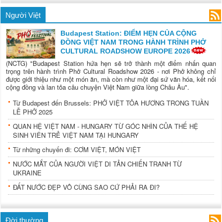
Người Việt
Budapest Station: ĐIỂM HẸN CỦA CỘNG
ĐỒNG VIỆT NAM TRONG HÀNH TRÌNH PHỞ
CULTURAL ROADSHOW EUROPE 2026
(NCTG) "Budapest Station hứa hẹn sẽ trở thành một điểm nhấn quan
trọng trên hành trình Phở Cultural Roadshow 2026 - nơi Phở không chỉ
được giới thiệu như một món ăn, mà còn như một đại sứ văn hóa, kết nối
cộng đồng và lan tỏa câu chuyện Việt Nam giữa lòng Châu Âu".
Từ Budapest đến Brussels: PHỞ VIỆT TỎA HƯƠNG TRONG TUẦN
LỄ PHỞ 2025
QUAN HỆ VIỆT NAM - HUNGARY TỪ GÓC NHÌN CỦA THẾ HỆ
SINH VIÊN TRẺ VIỆT NAM TẠI HUNGARY
Từ những chuyến đi: CƠM VIỆT, MÓN VIỆT
NƯỚC MẮT CỦA NGƯỜI VIỆT DI TẢN CHIẾN TRANH TỪ
UKRAINE
ĐẤT NƯỚC ĐẸP VÔ CÙNG SAO CỨ PHẢI RA ĐI?
Đời thường