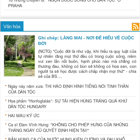
PRAHA
Văn hóa
Ghi chép: LÀNG MAI - NƠI ĐỂ HIỂU VỀ CUỘC
ĐỜI
(NCTG) "Cuộc đời là như vậy, khi hiểu ra quy luật của
tự nhiên rằng mọi thứ đều có trong cuộc sống, niềm
vui xen lẫn nỗi buồn, hạnh phúc nào mà chẳng có
thương đau, không có bùn sẽ không có hoa sen, con
người ta sẽ học được cách chấp nhận mọi thứ" - chia
sẻ của BS....
Ngày này năm xưa: THI HÀO ĐỊNH HÌNH TIẾNG NÓI TINH THẦN
CỦA DÂN TỘC
Họa phẩm "Honfoglalás": SỰ TÁI HIỆN HÙNG TRÁNG QUÁ KHỨ
DÂN TỘC HUNGARY
HAI MÀU KÝ ỨC
Ca sĩ Đàm Vĩnh Hưng: "KHÔNG CHO PHÉP HƯNG CỦA NHỮNG
THÁNG NGÀY CŨ QUYẾT ĐỊNH HIỆN TẠI!"
BẢN HÙNG CA CỦA NƯỚC HUNG KIÊN CƯỜNG VÀ ĐAU KHỔ