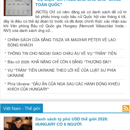
TOÀN QUỐC"
(NCTG) Chỉ có năm đảng sẽ có danh sách để cử tri
bỏ phiếu trong cuộc bầu cử Quốc hội vào tháng 4 tới,
đây là điều có thể dự đoán từ trước và đã được chính thức xác nhận sau
khi Văn phòng Bầu cử Quốc gia Hungary (Nemzeti Választási Iroda -
NVI) xóa danh sách ứng cử...
CHÍNH SÁCH CỦA ĐẢNG TISZA VÀ MAGYAR PÉTER VỀ LAO
ĐỘNG KHÁCH
THÔNG TIN CHO NGOẠI GIAO CHÂU ÂU VỀ VỤ "TRẤN" TIỀN
Bầu cử 2026: KHẢ NĂNG CHỈ CÒN 5 ĐẢNG "THƯỢNG ĐÀI"!
VỤ "TRẤN" TIỀN UKRAINE THEO LỜI KỂ CỦA LUẬT SƯ PHÍA
UKRAINE
Phía Ukraine: "DẤU ẤN CỦA NGA SAU CÁC HÀNH ĐỘNG KHIÊU
KHÍCH CỦA HUNGARY"
Việt Nam - Thế giới
Danh sách tỷ phú USD thế giới 2026:
HUNGARY CÓ 6 NGƯỜI