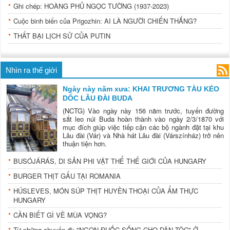
Ghi chép: HOÀNG PHỦ NGỌC TƯỜNG (1937-2023)
Cuộc binh biến của Prigozhin: AI LÀ NGƯỜI CHIẾN THẮNG?
THẤT BẠI LỊCH SỬ CỦA PUTIN
Nhìn ra thế giới
Ngày này năm xưa: KHAI TRƯƠNG TÀU KÉO
DỐC LÂU ĐÀI BUDA
(NCTG) Vào ngày này 156 năm trước, tuyến đường
sắt leo núi Buda hoàn thành vào ngày 2/3/1870 với
mục đích giúp việc tiếp cận các bộ ngành đặt tại khu
Lâu đài (Vár) và Nhà hát Lâu đài (Várszínház) trở nên
thuận tiện hơn.
BUSÓJÁRÁS, DI SẢN PHI VẬT THỂ THẾ GIỚI CỦA HUNGARY
BURGER THỊT GẤU TẠI ROMANIA
HÚSLEVES, MÓN SÚP THỊT HUYỀN THOẠI CỦA ẨM THỰC
HUNGARY
CẦN BIẾT GÌ VỀ MÙA VỌNG?
Từ những chuyến đi: "NGỌN ĐUỐC SỐNG CHO DÂN TỘC" Ở