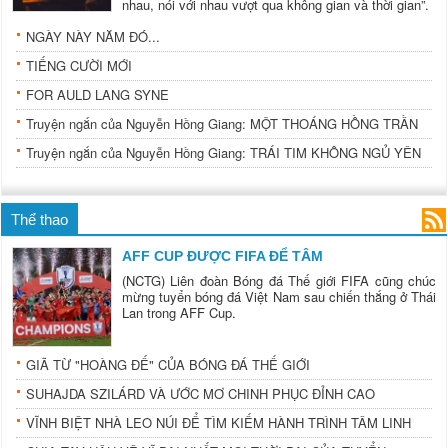
nhau, nói với nhau vượt qua không gian và thời gian”.
NGÀY NÀY NĂM ĐÓ...
TIẾNG CƯỜI MỚI
FOR AULD LANG SYNE
Truyện ngắn của Nguyễn Hồng Giang: MỘT THOÁNG HỒNG TRẦN
Truyện ngắn của Nguyễn Hồng Giang: TRÁI TIM KHÔNG NGỦ YÊN
Thể thao
AFF CUP ĐƯỢC FIFA ĐỂ TÂM
(NCTG) Liên đoàn Bóng đá Thế giới FIFA cũng chúc
mừng tuyển bóng đá Việt Nam sau chiến thắng ở Thái
Lan trong AFF Cup.
GIÃ TỪ "HOÀNG ĐẾ" CỦA BÓNG ĐÁ THẾ GIỚI
SUHAJDA SZILÁRD VÀ ƯỚC MƠ CHINH PHỤC ĐỈNH CAO
VĨNH BIỆT NHÀ LEO NÚI ĐỂ TÌM KIẾM HÀNH TRÌNH TÂM LINH