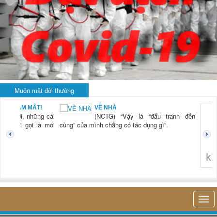
Muôn mặt đời thường
BẠN NAM MẤT!
VỀ NHÀ
TG) “Xời, những cái
(NCTG) “Vậy là “đấu tranh đến
tươi mới gọi là mới
cùng” của mình chẳng có tác dụng gì”.
không 