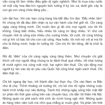
vẫn cùng tôi làm nhiều điều giản dị ngốc nghếch. Như là mua màu nước
vẽ một cây hoa đào kín nguyên bức tường ở ký túc xá, dưới gốc cây là
con gà con vàng chóe đáng yêu...
Lên đại học, khi các bạn cùng trang lứa bắt đầu tìm đọc “Đắc nhân tâm”
thì chúng tôi đã đau đớn nhận ra sự vận hành của thế giới rồi. Chị càng
ngày càng thông minh. Chị muốn làm gì đó cho mọi người, còn tôi thì
không. Càng biết nhiều, hiểu nhiều tôi càng im lặng nhiều. Ví như cái
chuyện nhỏ là uống sữa nhiều cho xương khỏe, tôi cười, tôi cũng không
nói gì khi cô bác tôi cho con cái uống. Họa hoằn, tôi mới nói với ai mà tôi
cho là thông minh, hoặc tin tưởng tôi. Còn chị thì lên tiếng, để bị chửi là
điên.
Rồi độ “
điên
” của chị càng ngày càng tăng thêm. Như chuyện chị giải
thích với mọi người rằng chúng ta bị đánh thuế quá nhiều, tới chai tương
ớt mười nghìn mà cũng mất một, hai nghìn tiền thuế. Chị vận động mọi
người ký tên vào dự án yêu cầu Quốc hội công khai ngân sách thuế. Chị
điên thật rồi...
Chị bỏ ngang đại học, trở thành dân bụi thực thụ. Chị vào Nam ra Bắc
như đi chợ. Thỉnh thoảng về trường tôi, chị kể cho tôi nghe những cuộc
hành trình khắp mọi nẻo đường. Tranh thủ những ngày sống trên mặt đất
(vì phần lớn thời gian sống trên các chuyến tàu), chị dẫn tôi thăm Hà Nội.
Những quán cà phê sách nhỏ xinh ẩn mình trong ngõ nhỏ. Những quán
ăn hàng trăm năm tuổi mà nhìn qua chẳng ai muốn ghé. Và phần lớn thời