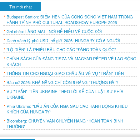
Tin mới nhất
Budapest Station: ĐIỂM HẸN CỦA CỘNG ĐỒNG VIỆT NAM TRONG
HÀNH TRÌNH PHỞ CULTURAL ROADSHOW EUROPE 2026
Ghi chép: LÀNG MAI - NƠI ĐỂ HIỂU VỀ CUỘC ĐỜI
Danh sách tỷ phú USD thế giới 2026: HUNGARY CÓ 6 NGƯỜI
"LỘ DIỆN" LÁ PHIẾU BẦU CHO CÁC "ĐẢNG TOÀN QUỐC"
CHÍNH SÁCH CỦA ĐẢNG TISZA VÀ MAGYAR PÉTER VỀ LAO ĐỘNG
KHÁCH
THÔNG TIN CHO NGOẠI GIAO CHÂU ÂU VỀ VỤ "TRẤN" TIỀN
Bầu cử 2026: KHẢ NĂNG CHỈ CÒN 5 ĐẢNG "THƯỢNG ĐÀI"!
VỤ "TRẤN" TIỀN UKRAINE THEO LỜI KỂ CỦA LUẬT SƯ PHÍA
UKRAINE
Phía Ukraine: "DẤU ẤN CỦA NGA SAU CÁC HÀNH ĐỘNG KHIÊU
KHÍCH CỦA HUNGARY"
Bloomberg: CHUYẾN VẬN CHUYỂN HÀNG "HOÀN TOÀN BÌNH
THƯỜNG"