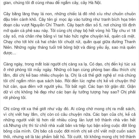
gian, chúng tôi đi cùng nhau để ngắm cây, cây Hà Nội.
Cây bằng lăng thay lá non, những chiếc lá đỏ nhỏ xíu như chuồn chuồn
đậu trên cành khô. Cây tên gì mọc áp vào tường như tranh bích họa trên
đoạn cầu vượt Nguyễn Chí Thanh. Cây bạch đàn số 5, nơi chúng tôi định
mở quán cà phê sau này. Tôi cùng chị chạy bộ hết vòng hồ Tây chu vi 18
cây số, mà chân nhẹ bẫng vì tai háo hức nghe chuyện kể, quên cả mệt.
Chạy cho tới khi cả hai chân tôi chuột rút, quằn quại giữa đường Thanh
Niên. Những ngày tháng tuổi trẻ bồng bột và đáng yêu ấy, sao mà quên
được...
Càng ngày, trong mắt loài người chị càng xa lạ. Có dạo, chị đến ký túc xá
ở nhờ phòng tôi mấy ngày. Những cô bạn cùng phòng ban đầu thích chị
lắm, đòi chị kể bao nhiêu chuyện lạ. Chị là cả thế giới nghệ sĩ mà chúng
tôi chỉ ngắm nhìn qua sách báo. Rồi đến lúc nghe chị kể về chuyện thử
hút cần, qua đêm với người yêu. Tôi bất ngờ. Các bạn tôi giận dữ. Giận
dữ vì chị không hề đẹp như các bạn ấy tưởng tượng hay sao? Chị phải
rời phòng tôi.
Chị cũng rời xa thế giới như vậy đó. Ai cũng chờ mong chị ra mắt sách,
vì chị viết hay lắm, chị còn có câu chuyện nữa. Các bạn của chị, kể cả
những người viết tệ hơn rất nhiều cũng lần lượt trở thành nhà văn hết
cả.Nhưng chị thì từ chối nhà xuất bản và tiếp tục bận sống cuộc đời lông
bông của mình. Chị bảo cả cuộc đời mình chị sẽ chỉ viết một cuốn sách
thôi, nhưng sẽ là tác phẩm bất hủ. Tôi cười, tôi không mong chị trở thành