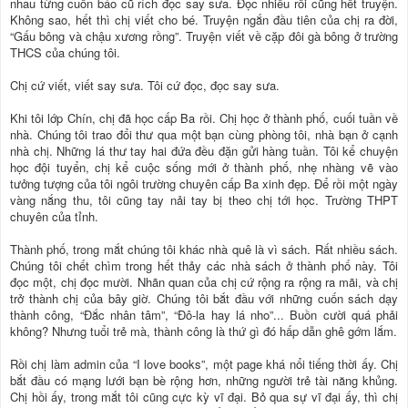
nhau từng cuốn báo cũ rích đọc say sưa. Đọc nhiều rồi cũng hết truyện.
Không sao, hết thì chị viết cho bé. Truyện ngắn đầu tiên của chị ra đời,
“Gấu bông và chậu xương rồng”. Truyện viết về cặp đôi gà bông ở trường
THCS của chúng tôi.
Chị cứ viết, viết say sưa. Tôi cứ đọc, đọc say sưa.
Khi tôi lớp Chín, chị đã học cấp Ba rồi. Chị học ở thành phố, cuối tuần về
nhà. Chúng tôi trao đổi thư qua một bạn cùng phòng tôi, nhà bạn ở cạnh
nhà chị. Những lá thư tay hai đứa đều đặn gửi hàng tuần. Tôi kể chuyện
học đội tuyển, chị kể cuộc sống mới ở thành phố, nhẹ nhàng vẽ vào
tưởng tượng của tôi ngôi trường chuyên cấp Ba xinh đẹp. Để rồi một ngày
vàng nắng thu, tôi cũng tay nải tay bị theo chị tới học. Trường THPT
chuyên của tỉnh.
Thành phố, trong mắt chúng tôi khác nhà quê là vì sách. Rất nhiều sách.
Chúng tôi chết chìm trong hết thảy các nhà sách ở thành phố này. Tôi
đọc một, chị đọc mười. Nhãn quan của chị cứ rộng ra rộng ra mãi, và chị
trở thành chị của bây giờ. Chúng tôi bắt đầu với những cuốn sách dạy
thành công, “Đắc nhân tâm”, “Đô-la hay lá nho”... Buồn cười quá phải
không? Nhưng tuổi trẻ mà, thành công là thứ gì đó hấp dẫn ghê gớm lắm.
Rồi chị làm admin của “I love books”, một page khá nổi tiếng thời ấy. Chị
bắt đầu có mạng lưới bạn bè rộng hơn, những người trẻ tài năng khủng.
Chị hồi ấy, trong mắt tôi cũng cực kỳ vĩ đại. Bỏ qua sự vĩ đại ấy, thì chị