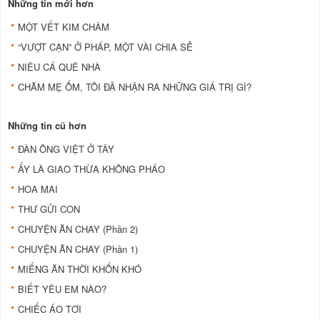
Những tin mới hơn
MỘT VẾT KIM CHÂM
“VƯỢT CẠN” Ở PHÁP, MỘT VÀI CHIA SẺ
NIÊU CÁ QUÊ NHÀ
CHĂM MẸ ỐM, TÔI ĐÃ NHẬN RA NHỮNG GIÁ TRỊ GÌ?
Những tin cũ hơn
ĐÀN ÔNG VIỆT Ở TÂY
ẤY LÀ GIAO THỪA KHÔNG PHÁO
HOA MAI
THƯ GỬI CON
CHUYỆN ĂN CHAY (Phần 2)
CHUYỆN ĂN CHAY (Phần 1)
MIẾNG ĂN THỜI KHỐN KHÓ
BIẾT YÊU EM NÀO?
CHIẾC ÁO TƠI