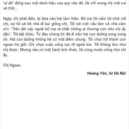
“
ai đó
” đứng sau một danh hiệu cao quý nào đó, tôi chỉ mong chị mãi vui
vẻ thôi...
Ngày chị phát điên, bị đưa vào trại tâm thần. Bố mẹ tôi cấm tôi chơi với
chị, sợ tôi sẽ bỏ nhà đi bụi giống chị. Tôi nói một câu làm cả nhà câm
nín: “
Trên đời này ngoài bố mẹ ra chắc không ai thương con như chị ấy
đâu
”. Tôi bật khóc. Từ đầu chúng tôi đã đi trên hai con đường song song
rồi. Hai con đường không hề có một điểm chung. Tôi chọn trở thành con
ngoan trò giỏi. Chị chọn cuộc sống rực rỡ ngoài kia. Tôi không làm như
chị được. Nhưng nếu có một hành tinh khác, tôi cũng muốn sống như chị
ấy.
Chị Ngoan.
Hoàng Vân, từ Hà Nội