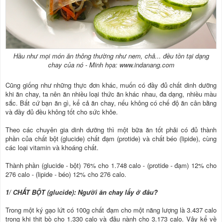
Hầu như mọi món ăn thông thường như nem, chả... đều tồn tại dạng
chay của nó - Minh họa: www.indanang.com
Cũng giống như những thực đơn khác, muốn có đầy đủ chất dinh dưỡng
khi ăn chay, ta nên ăn nhiều loại thức ăn khác nhau, đa dạng, nhiều màu
sắc. Bất cứ bạn ăn gì, kể cả ăn chay, nếu không có chế độ ăn cân bằng
và đầy đủ đều không tốt cho sức khỏe.
Theo các chuyên gia dinh dưỡng thì một bữa ăn tốt phải có đủ thành
phần của chất bột (glucide) chất đạm (protide) và chất béo (lipide), cùng
các loại vitamin và khoáng chất.
Thành phần (glucide - bột) 76% cho 1.748 calo - (protide - đạm) 12% cho
276 calo - (lipide - béo) 12% cho 276 calo.
1/ CHẤT BỘT (glucide): Người ăn chay lấy ở đâu?
Trong một ký gạo lứt có 100g chất đạm cho một năng lượng là 3.437 calo
trong khi thịt bò cho 1.330 calo và đậu nành cho 3.173 calo. Vậy kể về