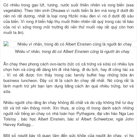
Có nhiều trong gạo lứt, tương, nước suối thiên nhiên và rong biển (sea
vegetable). Theo tiên sinh Ohsawa vì nước biển là âm mà rong ở dưới đó
nên nó rất dương, nhất là loại rong Hiziki màu đen vì nó ở dưới độ sâu
của biển. Vì rong ở biển hấp thụ muối thiên nhiên rất quý trong các tế bào
của nó vì sống trong môi trường đó nên thứ muối này rất quý còn hơn
muối ta ăn).
Nhiều vĩ nhân, trong đó có Albert Einstein cũng là người ăn chay
Ăn chay theo phong cách ovo-lacto (tức có cả trứng và sữa) có nhiều lựa
chọn hơn và cũng dễ dàng khi đi nhà hàng, đi du lịch, hay đi công tác xa
. Vì nó dễ được tìm thấy trong các family buffet hay những bữa ăn
business luncheon. Đây có lẽ là cách ăn chay dễ nhất. Nó cũng rất là
lành mạnh trừ phi bạn lạm dụng bằng cách ăn quá nhiều trứng, bơ và
sữa.
Nhiều người cho rằng ăn chay không đủ chất và do vậy không thể tư duy
tốt và trở nên thông minh. Xin thưa, ai cũng rõ trong danh sách những
người nổi tiếng an chay có nhà toán học Pythagore, đại văn hào Nga Leo
Tolstoy , bác học Albert Einstein, bác sĩ Albert Schweitzer, ngài John
Harvey Kellogg...
Một số người bày tỏ quan tâm đến sức khỏe của người ăn chay, vì họ