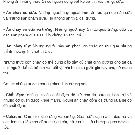
không ăn những thức ăn có nguồn động vật kể cả thịt cá, trứng, sữa.
- Ăn chay có sữa:
Những người này ngoài thức ăn
rau qu
ả
còn ăn sữa
và những sản phẩm sữa. Họ không ăn thịt, cá, trứng.
- Ăn chay có sữa và trứng:
Những người này ăn
rau qu
ả
, trứng, sữa và
các sản phẩm của sữa. Họ không ăn thịt, cá.
- Ăn chay tùy:
Những người này ăn phần lớn thức ăn rau quả nhưng
thỉnh thoảng ăn chút thịt, cá.
Những thực đơn chay có thể cung cấp đầy đủ chất dinh dưỡng cho tất cả
mọi người, kể cả trẻ em và tuổi vị thành niên, người già hay phụ nữ mang
thai.
Cơ thể chúng ta cần những chất dinh dưỡng sau:
- Chất đạm:
chúng ta cần chất đạm để giữ cho da, xương, bắp thịt và
những cơ quan được khỏe mạnh. Người ăn chay gồm cả trứng sữa sẽ có
đủ chất đạm.
- Calcium:
Cần thiết cho răng và xương. Sữa, sữa đậu nành, đậu hũ và
các loại rau lá xanh đậm như củ cải, cải xanh… là những nguồn calcium
tốt.