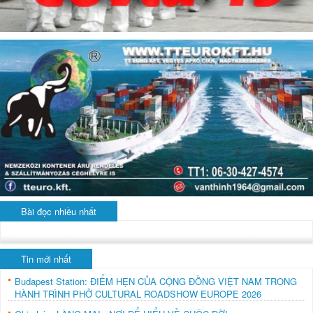
Bài đọc nhiều nhất
Tin mới nhất
Budapest Station: ĐIỂM HẸN CỦA CỘNG ĐỒNG VIỆT NAM TRONG
HÀNH TRÌNH PHỞ CULTURAL ROADSHOW EUROPE 2026