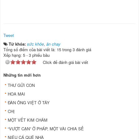
Tweet
Từ khóa:
sức khỏe
,
ăn chay
Tổng số điểm của bài viết là: 15 trong 3 đánh giá
Xếp hạng:
5
-
3
phiếu bầu
Click để đánh giá bài viết
Những tin mới hơn
THƯ GỬI CON
HOA MAI
ĐÀN ÔNG VIỆT Ở TÂY
CHỊ
MỘT VẾT KIM CHÂM
“VƯỢT CẠN” Ở PHÁP, MỘT VÀI CHIA SẺ
NIÊU CÁ QUÊ NHÀ