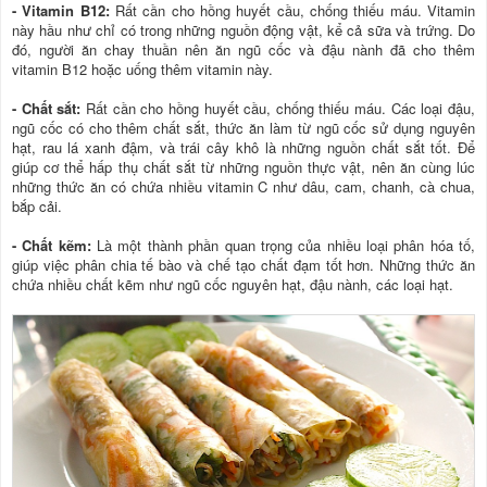
- Vitamin B12:
Rất cần cho hồng huyết cầu, chống thiếu máu. Vitamin
này hầu như chỉ có trong những nguồn động vật, kể cả sữa và trứng. Do
đó, người ăn chay thuần nên ăn ngũ cốc và đậu nành đã cho thêm
vitamin B12 hoặc uống thêm vitamin này.
- Chất sắt:
Rất cần cho hồng huyết cầu, chống thiếu máu. Các loại đậu,
ngũ cốc có cho thêm chất sắt, thức ăn làm từ ngũ cốc sử dụng nguyên
hạt, rau lá xanh đậm, và trái cây khô là những nguồn chất sắt tốt. Để
giúp cơ thể hấp thụ chất sắt từ những nguồn thực vật, nên ăn cùng lúc
những thức ăn có chứa nhiều vitamin C như dâu, cam, chanh, cà chua,
bắp cải.
- Chất kẽm:
Là một thành phần quan trọng của nhiều loại phân hóa tố,
giúp việc phân chia tế bào và chế tạo chất đạm tốt hơn. Những thức ăn
chứa nhiều chất kẽm như ngũ cốc nguyên hạt, đậu nành, các loại hạt.