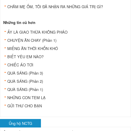
CHĂM MẸ ỐM, TÔI ĐÃ NHẬN RA NHỮNG GIÁ TRỊ GÌ?
Những tin cũ hơn
ẤY LÀ GIAO THỪA KHÔNG PHÁO
CHUYỆN ĂN CHAY (Phần 1)
MIẾNG ĂN THỜI KHỐN KHÓ
BIẾT YÊU EM NÀO?
CHIẾC ÁO TƠI
QUÀ SÁNG (Phần 3)
QUÀ SÁNG (Phần 2)
QUÀ SÁNG (Phần 1)
NHỮNG CON TEM LẠ
GỬI THƯ CHO BẠN
Ủng hộ NCTG