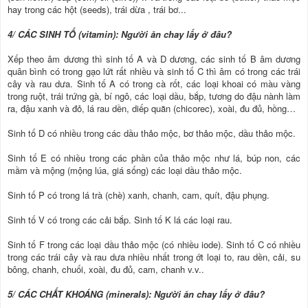
hay trong các hột (seeds), trái dừa , trái bơ...
4/ CÁC SINH TỐ (vitamin): Người ăn chay lấy ở đâu?
Xếp theo âm dương thì sinh tố A và D dương, các sinh tố B âm dương
quân bình có trong gạo lứt rất nhiều và sinh tố C thì âm có trong các trái
cây và rau dưa. Sinh tố A có trong cà rốt, các loại khoai có màu vàng
trong ruột, trái trứng gà, bí ngô, các loại dầu, bắp, tương do đậu nành làm
ra, đậu xanh và đỏ, lá rau dền, diếp quăn (chicorec), xoài, đu đủ, hồng…
Sinh tố D có nhiều trong các dầu thảo mộc, bơ thảo mộc, dầu thảo mộc.
Sinh tố E có nhiều trong các phần của thảo mộc như lá, búp non, các
mầm và mộng (mộng lúa, giá sống) các loại dầu thảo mộc.
Sinh tố P có trong lá trà (chè) xanh, chanh, cam, quít, đậu phụng.
Sinh tố V có trong các cải bắp. Sinh tố K lá các loại rau.
Sinh tố F trong các loại dầu thảo mộc (có nhiều iode). Sinh tố C có nhiều
trong các trái cây và rau dưa nhiều nhất trong ớt loại to, rau dền, cải, su
bông, chanh, chuối, xoài, đu đủ, cam, chanh v.v..
5/ CÁC CHẤT KHOÁNG (minerals): Người ăn chay lấy ở đâu?