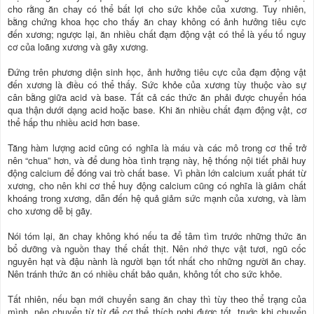
cho rằng ăn chay có thể bất lợi cho sức khỏe của xương. Tuy nhiên,
bằng chứng khoa học cho thấy ăn chay không có ảnh hưởng tiêu cực
đến xương; ngược lại, ăn nhiều chất đạm động vật có thể là yếu tố nguy
cơ của loãng xương và gãy xương.
Đứng trên phương diện sinh học, ảnh hưởng tiêu cực của đạm động vật
đến xương là điều có thể thấy. Sức khỏe của xương tùy thuộc vào sự
cân bằng giữa acid và base. Tất cả các thức ăn phải được chuyển hóa
qua thận dưới dạng acid hoặc base. Khi ăn nhiều chất đạm động vật, cơ
thể hấp thu nhiều acid hơn base.
Tăng hàm lượng acid cũng có nghĩa là máu và các mô trong cơ thể trở
nên “chua” hơn, và để dung hòa tình trạng này, hệ thống nội tiết phải huy
động calcium để đóng vai trò chất base. Vì phần lớn calcium xuất phát từ
xương, cho nên khi cơ thể huy động calcium cũng có nghĩa là giảm chất
khoáng trong xương, dẫn đến hệ quả giảm sức mạnh của xương, và làm
cho xương dễ bị gãy.
Nói tóm lại, ăn chay không khó nếu ta để tâm tìm trước những thức ăn
bổ dưỡng và nguồn thay thế chất thịt. Nên nhớ thực vật tươi, ngũ cốc
nguyên hạt và đậu nành là người bạn tốt nhất cho những người ăn chay.
Nên tránh thức ăn có nhiều chất bảo quản, không tốt cho sức khỏe.
Tất nhiên, nếu bạn mới chuyển sang ăn chay thì tùy theo thể trạng của
mình, nên chuyển từ từ để cơ thể thích nghi được tốt, truớc khi chuyển