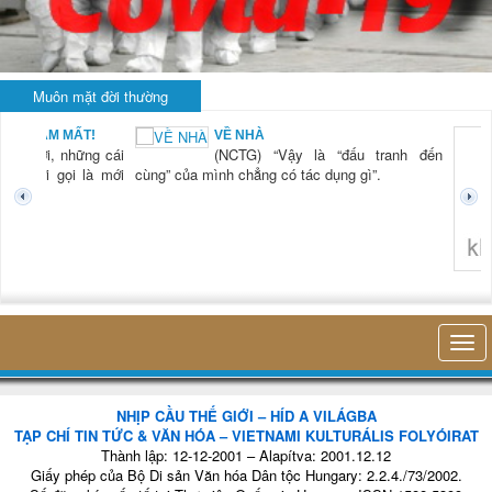
Muôn mặt đời thường
VỀ NHÀ
KHI R
(NCTG) “Vậy là “đấu tranh đến
LÀ...
(NCTG
a mình chẳng có tác dụng gì”.
tiên 
thở c
hiện d
trong 
nhỏ 
không nghĩ tới bất kỳ điều gì khác. T
NHỊP CẦU THẾ GIỚI – HÍD A VILÁGBA
TẠP CHÍ TIN TỨC & VĂN HÓA – VIETNAMI KULTURÁLIS FOLYÓIRAT
Thành lập: 12-12-2001 – Alapítva: 2001.12.12
Giấy phép của Bộ Di sản Văn hóa Dân tộc Hungary: 2.2.4./73/2002.