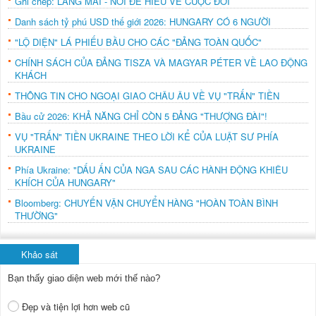
Ghi chép: LÀNG MAI - NƠI ĐỂ HIỂU VỀ CUỘC ĐỜI
Danh sách tỷ phú USD thế giới 2026: HUNGARY CÓ 6 NGƯỜI
"LỘ DIỆN" LÁ PHIẾU BẦU CHO CÁC "ĐẢNG TOÀN QUỐC"
CHÍNH SÁCH CỦA ĐẢNG TISZA VÀ MAGYAR PÉTER VỀ LAO ĐỘNG
KHÁCH
THÔNG TIN CHO NGOẠI GIAO CHÂU ÂU VỀ VỤ "TRẤN" TIỀN
Bầu cử 2026: KHẢ NĂNG CHỈ CÒN 5 ĐẢNG "THƯỢNG ĐÀI"!
VỤ "TRẤN" TIỀN UKRAINE THEO LỜI KỂ CỦA LUẬT SƯ PHÍA
UKRAINE
Phía Ukraine: "DẤU ẤN CỦA NGA SAU CÁC HÀNH ĐỘNG KHIÊU
KHÍCH CỦA HUNGARY"
Bloomberg: CHUYẾN VẬN CHUYỂN HÀNG "HOÀN TOÀN BÌNH
THƯỜNG"
Khảo sát
Bạn thấy giao diện web mới thế nào?
Đẹp và tiện lợi hơn web cũ