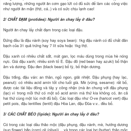
năng lượng, những người ăn cơm gạo lứt có đủ sức để làm các công việc
như người ăn mặn (thịt, cá..) và có sức chịu lạnh cao!
2/ CHẤT ĐẠM (protides): Người ăn chay lấy ở đâu?
Người ăn chay lấy chất đạm trong các loại đậu.
Đứng đầu là đậu nành (soy hay soya bean): 1kg đậu nành có đủ chất đản
bạch của 31 quả trứng hay 7 lít sữa hoặc 1kg thịt.
Đậu xanh có nhiều chất sắt, mát gan, lọc máu dùng trong mùa hè nóng
nực. Giá đậu xanh; nhiều sinh tố E. Đậu đỏ (red bean hay azuki) bổ thận
âm và dương. Đậu đen (black bean) bổ tỳ, bổ thận dương.
Đậu trắng, đậu ván: an thần, ngủ ngon, giải nhiệt. Đậu phụng (hay lạc,
peanut): có nhiều acid amin tốt cho tuổi già. Mè (vừng, sesame): rất bổ,
được các tài liệu đông và tây y công nhận (mà ăn chung với đậu phụng
(lạc) vì trong mỗi thứ có một số acid amin mà thứ kia không có, ăn cả
hai thứ cùng một lúc mới đủ bổ). Các loại đậu như O-ve (haricot vert) đậu
petit pois, đậu lentilles (lentil) đậu Hòa Lan, đậu Đũa v.v.. đều bổ.
3/ CÁC CHẤT BÉO (lipide): Người ăn chay lấy ở đâu?
Có trong các loại dầu thảo mộc (đậu phụng, đậu nành, mè, hướng dương
(sun flower) bắp (corn) oli (olive)) .. và trong các loại bơ (butter) thảo mộc