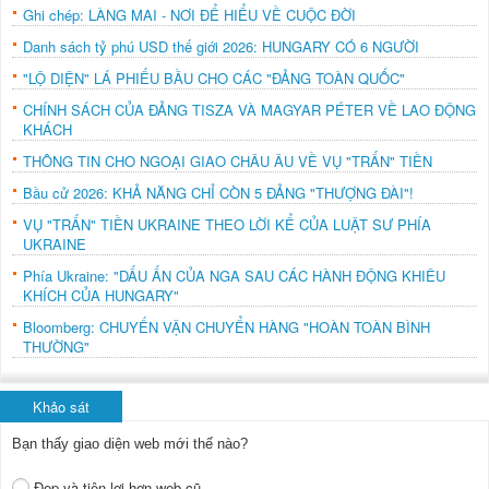
Ghi chép: LÀNG MAI - NƠI ĐỂ HIỂU VỀ CUỘC ĐỜI
Danh sách tỷ phú USD thế giới 2026: HUNGARY CÓ 6 NGƯỜI
"LỘ DIỆN" LÁ PHIẾU BẦU CHO CÁC "ĐẢNG TOÀN QUỐC"
CHÍNH SÁCH CỦA ĐẢNG TISZA VÀ MAGYAR PÉTER VỀ LAO ĐỘNG
KHÁCH
THÔNG TIN CHO NGOẠI GIAO CHÂU ÂU VỀ VỤ "TRẤN" TIỀN
Bầu cử 2026: KHẢ NĂNG CHỈ CÒN 5 ĐẢNG "THƯỢNG ĐÀI"!
VỤ "TRẤN" TIỀN UKRAINE THEO LỜI KỂ CỦA LUẬT SƯ PHÍA
UKRAINE
Phía Ukraine: "DẤU ẤN CỦA NGA SAU CÁC HÀNH ĐỘNG KHIÊU
KHÍCH CỦA HUNGARY"
Bloomberg: CHUYẾN VẬN CHUYỂN HÀNG "HOÀN TOÀN BÌNH
THƯỜNG"
Khảo sát
Bạn thấy giao diện web mới thế nào?
Đẹp và tiện lợi hơn web cũ