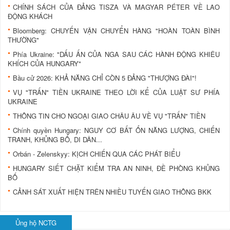
CHÍNH SÁCH CỦA ĐẢNG TISZA VÀ MAGYAR PÉTER VỀ LAO
ĐỘNG KHÁCH
Bloomberg: CHUYẾN VẬN CHUYỂN HÀNG "HOÀN TOÀN BÌNH
THƯỜNG"
Phía Ukraine: "DẤU ẤN CỦA NGA SAU CÁC HÀNH ĐỘNG KHIÊU
KHÍCH CỦA HUNGARY"
Bầu cử 2026: KHẢ NĂNG CHỈ CÒN 5 ĐẢNG "THƯỢNG ĐÀI"!
VỤ "TRẤN" TIỀN UKRAINE THEO LỜI KỂ CỦA LUẬT SƯ PHÍA
UKRAINE
THÔNG TIN CHO NGOẠI GIAO CHÂU ÂU VỀ VỤ "TRẤN" TIỀN
Chính quyền Hungary: NGUY CƠ BẤT ỔN NĂNG LƯỢNG, CHIẾN
TRANH, KHỦNG BỐ, DI DÂN...
Orbán - Zelenskyy: KỊCH CHIẾN QUA CÁC PHÁT BIỂU
HUNGARY SIẾT CHẶT KIỂM TRA AN NINH, ĐỀ PHÒNG KHỦNG
BỐ
CẢNH SÁT XUẤT HIỆN TRÊN NHIỀU TUYẾN GIAO THÔNG BKK
Ủng hộ NCTG