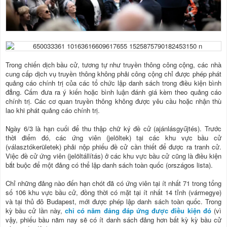
Trong chiến dịch bầu cử, tương tự như truyền thông công cộng, các nhà
cung cấp dịch vụ truyền thông không phải công cộng chỉ được phép phát
quảng cáo chính trị của các tổ chức lập danh sách trong điều kiện bình
đẳng. Cấm đưa ra ý kiến hoặc bình luận đánh giá kèm theo quảng cáo
chính trị. Các cơ quan truyền thông không được yêu cầu hoặc nhận thù
lao khi phát quảng cáo chính trị.
Ngày 6/3 là hạn cuối để thu thập chữ ký đề cử (ajánlásgyűjtés). Trước
thời điểm đó, các ứng viên (jelöltek) tại các khu vực bầu cử
(választókerületek) phải nộp phiếu đề cử cần thiết để được ra tranh cử.
Việc đề cử ứng viên (jelöltállítás) ở các khu vực bầu cử cũng là điều kiện
bắt buộc để một đảng có thể lập danh sách toàn quốc (országos lista).
Chỉ những đảng nào đến hạn chót đã có ứng viên tại ít nhất 71 trong tổng
số 106 khu vực bầu cử, đồng thời có mặt tại ít nhất 14 tỉnh (vármegye)
và tại thủ đô Budapest, mới được phép lập danh sách toàn quốc. Trong
kỳ bầu cử lần này,
chỉ có năm đảng đáp ứng được điều kiện đó
(vì
vậy, phiếu bầu năm nay sẽ có ít danh sách đảng hơn bất kỳ kỳ bầu cử