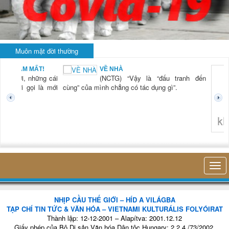
Muôn mặt đời thường
BẠN NAM MẤT!
VỀ NHÀ
TG) “Xời, những cái
(NCTG) “Vậy là “đấu tranh đến
tươi mới gọi là mới
cùng” của mình chẳng có tác dụng gì”.
không 
NHỊP CẦU THẾ GIỚI – HÍD A VILÁGBA
TẠP CHÍ TIN TỨC & VĂN HÓA – VIETNAMI KULTURÁLIS FOLYÓIRAT
Thành lập: 12-12-2001 – Alapítva: 2001.12.12
Giấy phép của Bộ Di sản Văn hóa Dân tộc Hungary: 2.2.4./73/2002.