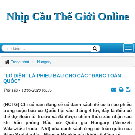
Nhịp Cầu Thế Giới Online
Trang nhất
Hungary
"LỘ DIỆN" LÁ PHIẾU BẦU CHO CÁC "ĐẢNG TOÀN
QUỐC"
Thứ sáu - 13/03/2026 03:35
(NCTG) Chỉ có năm đảng sẽ có danh sách để cử tri bỏ phiếu
trong cuộc bầu cử Quốc hội vào tháng 4 tới, đây là điều có
thể dự đoán từ trước và đã được chính thức xác nhận sau
khi Văn phòng Bầu cử Quốc gia Hungary (Nemzeti
Választási Iroda - NVI) xóa danh sách ứng cử toàn quốc của
đảng Szolidaritás - Magyar Munkáspárt khỏi sổ đăng ký.