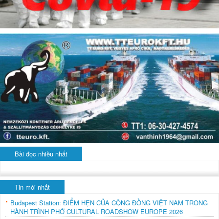
Bài đọc nhiều nhất
Tin mới nhất
Budapest Station: ĐIỂM HẸN CỦA CỘNG ĐỒNG VIỆT NAM TRONG
HÀNH TRÌNH PHỞ CULTURAL ROADSHOW EUROPE 2026