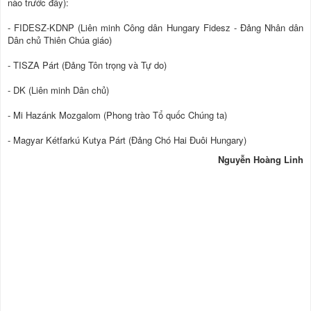
nào trước đây):
- FIDESZ-KDNP (Liên minh Công dân Hungary Fidesz - Đảng Nhân dân
Dân chủ Thiên Chúa giáo)
- TISZA Párt (Đảng Tôn trọng và Tự do)
- DK (Liên minh Dân chủ)
- Mi Hazánk Mozgalom (Phong trào Tổ quốc Chúng ta)
- Magyar Kétfarkú Kutya Párt (Đảng Chó Hai Đuôi Hungary)
Nguyễn Hoàng Linh