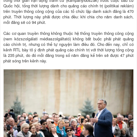
trong thời gian vận động tranh cử (kampányidőszak) trước cuộc bầu cử
Quốc hội, tổng thời lượng dành cho quảng cáo chính trị (politikai reklám)
trên truyền thông công cộng của các tổ chức lập danh sách đảng là 470
phút. Thời lượng này phải được chia đều: khi chia cho năm danh sách,
mỗi đảng sẽ có 94 phút.
Các cơ quan truyền thông không thuộc hệ thống truyền thông công cộng
(nem közszolgálati médiaszolgáltató) không bắt buộc phải phát quảng
cáo chính trị, nhưng có thể tự nguyện làm điều đó. Cho đến nay, chỉ có
kênh RTL bày tỏ ý định phát quảng cáo chính trị với thời lượng tổng cộng
là 235 phút, do đó mỗi đảng trong số năm đảng kể trên sẽ được 47 phút
phát sóng trên kênh này.