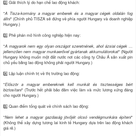
2️⃣ Giải thích lý do hạn chế lao động khách:
"
A Tisza-kormány a magyar emberek és a magyar cégek oldalán fog
állni
" (Chính phủ TISZA sẽ đứng về phía người Hungary và doanh nghiệp
Hungary.)
3️⃣ Phê phán mô hình công nghiệp hiện nay:
"
A magyarok nem egy olyan országot szeretnének, ahol ázsiai cégek …
jellemzően nem magyar munkaerővel gyártanak akkumulátorokat
" (Người
Hungary không muốn một đất nước nơi các công ty Châu Á sản xuất pin
chủ yếu bằng lao động không phải người Hungary.)
4️⃣ Lập luận chính trị về thị trường lao động:
"
Először a magyar embereknek kell munkát és tisztességes bért
biztosítani
" (Trước hết phải bảo đảm việc làm và mức lương xứng đáng
cho người Hungary.)
5️⃣ Quan điểm tổng quát về chính sách lao động:
"
Nem lehet a magyar gazdaság jövőjét olcsó vendégmunkára építeni
"
(Không thể xây dựng tương lai kinh tế Hungary dựa trên lao động khách
giá rẻ.)