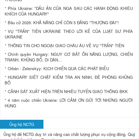
Phía Ukraine: "DẤU ẤN CỦA NGA SAU CÁC HÀNH ĐỘNG KHIÊU
KHÍCH CỦA HUNGARY"
Bầu cử 2026: KHẢ NĂNG CHỈ CÒN 5 ĐẢNG "THƯỢNG ĐÀI"!
VỤ "TRẤN" TIỀN UKRAINE THEO LỜI KỂ CỦA LUẬT SƯ PHÍA
UKRAINE
THÔNG TIN CHO NGOẠI GIAO CHÂU ÂU VỀ VỤ "TRẤN" TIỀN
Chính quyền Hungary: NGUY CƠ BẤT ỔN NĂNG LƯỢNG, CHIẾN
TRANH, KHỦNG BỐ, DI DÂN...
Orbán - Zelenskyy: KỊCH CHIẾN QUA CÁC PHÁT BIỂU
HUNGARY SIẾT CHẶT KIỂM TRA AN NINH, ĐỀ PHÒNG KHỦNG
BỐ
CẢNH SÁT XUẤT HIỆN TRÊN NHIỀU TUYẾN GIAO THÔNG BKK
4 năm cuộc chiến Ukraine: LỜI CẢM ƠN GỬI TỚI NHỮNG NGƯỜI
HÙNG
Ủng hộ NCTG
Ủng hộ để NCTG duy trì và nâng cao chất lượng phục vụ cộng đồng.
Quý