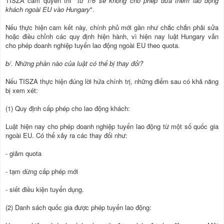
TISZA cầm quyền thì "
từ 1/6 sẽ không cho phép đưa thêm lao động
khách ngoài EU vào Hungary
".
Nếu thực hiện cam kết này, chính phủ mới gần như chắc chắn phải sửa
hoặc điều chỉnh các quy định hiện hành, vì hiện nay luật Hungary vẫn
cho phép doanh nghiệp tuyển lao động ngoài EU theo quota.
b/. Những phần nào của luật có thể bị thay đổi?
Nếu TISZA thực hiện đúng lời hứa chính trị, những điểm sau có khả năng
bị xem xét:
(1) Quy định cấp phép cho lao động khách:
Luật hiện nay cho phép doanh nghiệp tuyển lao động từ một số quốc gia
ngoài EU. Có thể xảy ra các thay đổi như:
- giảm quota
- tạm dừng cấp phép mới
- siết điều kiện tuyển dụng.
(2) Danh sách quốc gia được phép tuyển lao động: