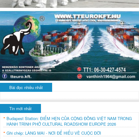
Bài đọc nhiều nhất
Tin mới nhất
Budapest Station: ĐIỂM HẸN CỦA CỘNG ĐỒNG VIỆT NAM TRONG
HÀNH TRÌNH PHỞ CULTURAL ROADSHOW EUROPE 2026
Ghi chép: LÀNG MAI - NƠI ĐỂ HIỂU VỀ CUỘC ĐỜI