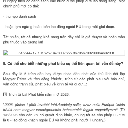
Hungary hiện có danh sách các nước được phép đưa lao động sang. Một
chính phủ mới có thể:
- thu hẹp danh sách
- hoặc tạm ngừng hoàn toàn lao động ngoài EU trong một giai đoạn.
Tất nhiên, tất cả những khả năng trên đây chỉ là giả thuyết và hoàn toàn
phụ thuộc vào tương lai!
8. Có thể cho biết những phát biểu cụ thể liên quan tới vấn đề này?
Sau đây là 5 trích dẫn hay được nhắc đến nhất của thủ lĩnh đối lập
Magyar Péter về "
lao động khách
", trích từ các phát biểu với báo chí,
vận động tranh cử, phát biểu về kinh tế và di cư...:
1️⃣ Trích từ bài Phát biểu năm mới 2026:
"
2026. június 1-jétől további intézkedésig nulla, azaz nulla Európai Unión
kívüli nem magyar vendégmunkás behozatalát fogjuk engedélyezni
" (Từ
1/6/2026 cho đến khi có quyết định khác, chúng tôi sẽ cho phép 0 - tức
là 0 - lao động khách ngoài EU và không phải người Hungary.)