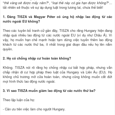
"
thẻ vàng sẽ được mấy năm?
", "
loại thẻ này có gia hạn được không?
"...
tất nhiên sẽ thuộc về sự áp dụng luật trong tương lai, chưa thể biết!
1. Đảng TISZA và Magyar Péter có ủng hộ nhập lao động từ các
nước ngoài EU không?
Theo các tuyên bố tranh cử gần đây, TISZA cho rằng Hungary hiện đang
nhập quá nhiều lao động từ các nước ngoài EU (ví dụ như Châu Á). Vì
vậy, họ muốn hạn chế mạnh hoặc tạm dừng việc tuyển thêm lao động
khách từ các nước thứ ba, ít nhất trong giai đoạn đầu nếu họ lên nắm
quyền.
2. Họ có chống nhập cư hoàn toàn không?
Không. TISZA nói rõ rằng họ chống nhập cư bất hợp pháp, nhưng vẫn
chấp nhận di cư hợp pháp theo luật của Hungary và Liên Âu (EU). Họ
không chủ trương mở cửa hoàn toàn, nhưng cũng không muốn cắt đứt
mọi hình thức lao động nước ngoài.
3. Vì sao TISZA muốn giảm lao động từ các nước thứ ba?
Theo lập luận của họ:
- Cần ưu tiên việc làm cho người Hungary.