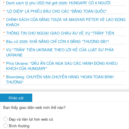
Danh sách tỷ phú USD thế giới 2026: HUNGARY CÓ 6 NGƯỜI
"LỘ DIỆN" LÁ PHIẾU BẦU CHO CÁC "ĐẢNG TOÀN QUỐC"
CHÍNH SÁCH CỦA ĐẢNG TISZA VÀ MAGYAR PÉTER VỀ LAO ĐỘNG
KHÁCH
THÔNG TIN CHO NGOẠI GIAO CHÂU ÂU VỀ VỤ "TRẤN" TIỀN
Bầu cử 2026: KHẢ NĂNG CHỈ CÒN 5 ĐẢNG "THƯỢNG ĐÀI"!
VỤ "TRẤN" TIỀN UKRAINE THEO LỜI KỂ CỦA LUẬT SƯ PHÍA
UKRAINE
Phía Ukraine: "DẤU ẤN CỦA NGA SAU CÁC HÀNH ĐỘNG KHIÊU
KHÍCH CỦA HUNGARY"
Bloomberg: CHUYẾN VẬN CHUYỂN HÀNG "HOÀN TOÀN BÌNH
THƯỜNG"
Khảo sát
Bạn thấy giao diện web mới thế nào?
Đẹp và tiện lợi hơn web cũ
Bình thường