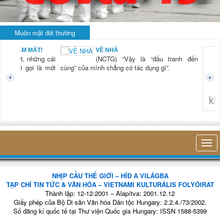
Muôn mặt đời thường
 MẤT!
VỀ NHÀ
 những cái
(NCTG) “Vậy là “đấu tranh đến
gọi là mới
cùng” của mình chẳng có tác dụng gì”.
không nghĩ tới b
NHỊP CẦU THẾ GIỚI – HÍD A VILÁGBA
TẠP CHÍ TIN TỨC & VĂN HÓA – VIETNAMI KULTURÁLIS FOLYÓIRAT
Thành lập: 12-12-2001 – Alapítva: 2001.12.12
Giấy phép của Bộ Di sản Văn hóa Dân tộc Hungary: 2.2.4./73/2002.
Số đăng kí quốc tế tại Thư viện Quốc gia Hungary: ISSN 1588-5399