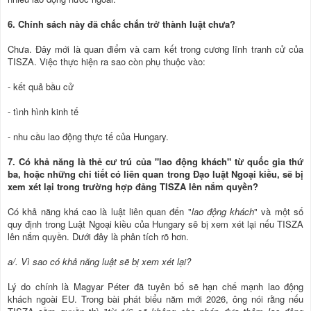
6. Chính sách này đã chắc chắn trở thành luật chưa?
Chưa. Đây mới là quan điểm và cam kết trong cương lĩnh tranh cử của
TISZA. Việc thực hiện ra sao còn phụ thuộc vào:
- kết quả bầu cử
- tình hình kinh tế
- nhu cầu lao động thực tế của Hungary.
7. Có khả năng là thẻ cư trú của "lao động khách" từ quốc gia thứ
ba, hoặc những chi tiết có liên quan trong Đạo luật Ngoại kiều, sẽ bị
xem xét lại trong trường hợp đảng TISZA lên nắm quyền?
Có khả năng khá cao là luật liên quan đến "
lao động khách
" và một số
quy định trong Luật Ngoại kiều của Hungary sẽ bị xem xét lại nếu TISZA
lên nắm quyền. Dưới đây là phân tích rõ hơn.
a/. Vì sao có khả năng luật sẽ bị xem xét lại?
Lý do chính là Magyar Péter đã tuyên bố sẽ hạn chế mạnh lao động
khách ngoài EU. Trong bài phát biểu năm mới 2026, ông nói rằng nếu