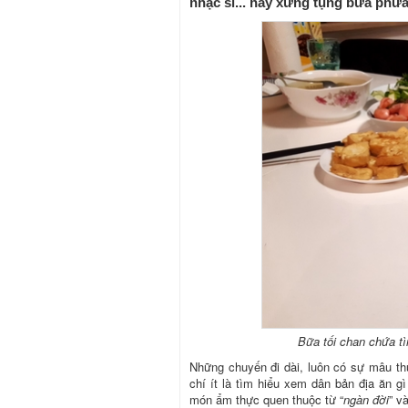
nhạc sĩ... hay xưng tụng bừa phứa
Bữa tối chan chứa t
Những chuyến đi dài, luôn có sự mâu th
chí ít là tìm hiểu xem dân bản địa ăn gì 
món ẩm thực quen thuộc từ “
ngàn đời
” v