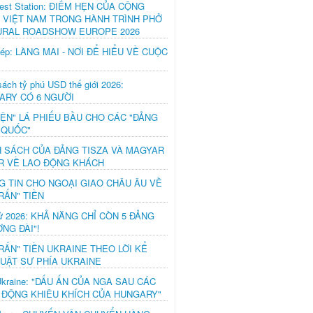
est Station: ĐIỂM HẸN CỦA CỘNG
 VIỆT NAM TRONG HÀNH TRÌNH PHỞ
URAL ROADSHOW EUROPE 2026
hép: LÀNG MAI - NƠI ĐỂ HIỂU VỀ CUỘC
ách tỷ phú USD thế giới 2026:
ARY CÓ 6 NGƯỜI
IỆN" LÁ PHIẾU BẦU CHO CÁC "ĐẢNG
 QUỐC"
H SÁCH CỦA ĐẢNG TISZA VÀ MAGYAR
R VỀ LAO ĐỘNG KHÁCH
G TIN CHO NGOẠI GIAO CHÂU ÂU VỀ
RẤN" TIỀN
ử 2026: KHẢ NĂNG CHỈ CÒN 5 ĐẢNG
NG ĐÀI"!
RẤN" TIỀN UKRAINE THEO LỜI KỂ
LUẬT SƯ PHÍA UKRAINE
Ukraine: "DẤU ẤN CỦA NGA SAU CÁC
 ĐỘNG KHIÊU KHÍCH CỦA HUNGARY"