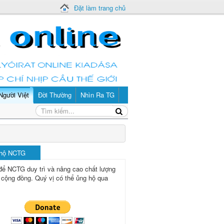
Đặt làm trang chủ
Người Việt
Đời Thường
Nhìn Ra TG
 hộ NCTG
để NCTG duy trì và nâng cao chất lượng
 cộng đồng.
Quý vị có thể ủng hộ qua