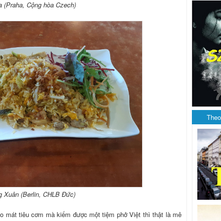
 (Praha, Cộng hòa Czech)
Theo
g Xuân (Berlin, CHLB Đức)
dạo mát tiêu cơm mà kiếm được một tiệm phở Việt thì thật là mê