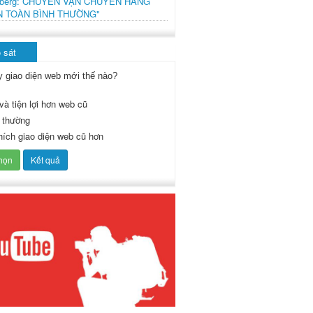
mberg: CHUYẾN VẬN CHUYỂN HÀNG
N TOÀN BÌNH THƯỜNG"
 sát
y giao diện web mới thế nào?
và tiện lợi hơn web cũ
 thường
thích giao diện web cũ hơn