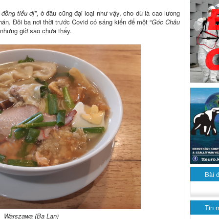
 đồng tiểu dị
”, ở đâu cũng đại loại như vậy, cho dù là cao lương
án. Đôi ba nơi thời trước Covid có sáng kiến để một “
Góc Châu
 nhưng giờ sao chưa thấy.
Bài 
Tin 
Warszawa (Ba Lan)