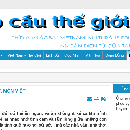
ry
Việt Nam - Thế Giới
Lịch Sử
Góc Nhìn
Văn Hóa
Cộng Đồng
Ủng
T, MÓN VIỆT
Ủng hộ 
phục vụ
Paypal
đó, có thể ăn ngon, và ăn không ít kể cả khi mình
ế lại nhắc nhớ tình cảm và tấm lòng giữa những con
 là tình quê hương, xứ sở... mà các nhà văn, nhà thơ,