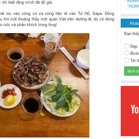
Bloo
 thì biết rằng mình đã đủ già.
"HOÀ
hải lúc nào cũng có và cũng tiện rẽ vào Tứ Hổ, Sapa, Đồng
ều khi mới thoáng thấy một quán Việt trên đường đi, dù có dừng
Khảo
o nức và phấn khích trong lòng!
Bạn thấ
Đẹp 
Bình
Tôi 