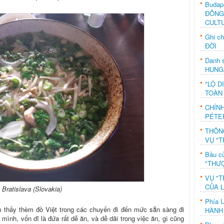
Budap
ĐỒNG
CULT
Ghi c
ĐỜI
Danh s
HUNG
"LỘ D
TOÀN
CHÍN
PÉTE
THÔN
VỤ "T
Bầu c
"THƯỢ
VỤ "T
CỦA 
Bratislava (Slovakia)
Phía 
m thấy thèm đồ Việt trong các chuyến đi đến mức sẵn sàng đi
HÀNH
mình, vốn dĩ là đứa rất dễ ăn, và dễ dãi trong việc ăn, gì cũng