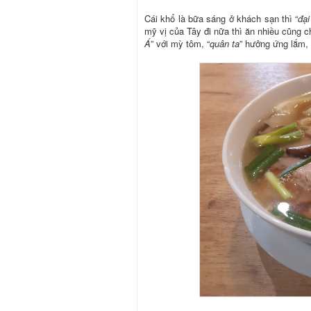
Cái khổ là bữa sáng ở khách sạn thì “
đại
mỹ vị của Tây đi nữa thì ăn nhiều cũng ch
Á
” với mỳ tôm, “
quân ta
” hưởng ứng lắm,