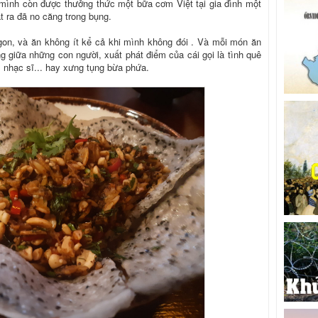
 mình còn được thưởng thức một bữa cơm Việt tại gia đình một
t ra đã no căng trong bụng.
gon, và ăn không ít kể cả khi mình không đói . Và mỗi món ăn
g giữa những con người, xuất phát điểm của cái gọi là tình quê
 nhạc sĩ... hay xưng tụng bừa phứa.