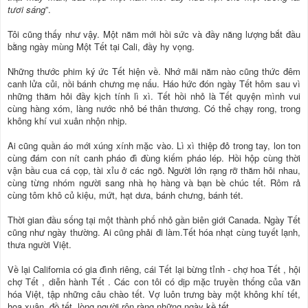
tươi sáng
”.
Tôi cũng thấy như vậy. Một năm mới hồi sức và đầy năng lượng bắt đầu
bằng ngày mùng Một Tết tại Cali, đầy hy vọng.
Những thước phim ký ức Tết hiện về. Nhớ mãi năm nào cũng thức đêm
canh lửa củi, nồi bánh chưng mẹ nấu. Háo hức đón ngày Tết hôm sau vì
những thăm hỏi đầy kịch tính lì xì. Tết hồi nhỏ là Tết quyện mình vui
cùng hàng xóm, làng nước nhỏ bé thân thương. Có thể chạy rong, trong
không khí vui xuân nhộn nhịp.
Ai cũng quần áo mới xúng xính mặc vào. Lì xì thiệp đỏ trong tay, lon ton
cùng đám con nít canh pháo đì đùng kiếm pháo lép. Hồi hộp cùng thời
vận bầu cua cá cọp, tài xỉu ở các ngõ. Người lớn rạng rỡ thăm hỏi nhau,
cùng từng nhóm người sang nhà họ hàng và bạn bè chúc tết. Rôm rả
cùng tôm khô củ kiệu, mứt, hạt dưa, bánh chưng, bánh tét.
Thời gian đầu sống tại một thành phố nhỏ gần biên giới Canada. Ngày Tết
cũng như ngày thường. Ai cũng phải đi làm.Tết hóa nhạt cùng tuyết lạnh,
thưa người Việt.
Về lại California có gia đình riêng, cái Tết lại bừng tỉnh - chợ hoa Tết , hội
chợ Tết , diễn hành Tết . Các con tôi có dịp mặc truyền thống của văn
hóa Việt, tập những câu chào tết. Vợ luôn trưng bày một không khí tết,
hoa xuân, đồ tết, lòng người rộn ràng những ngày kề tết.