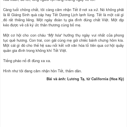
Càng tuổi chồng chất, tôi càng cảm nhận Tết ở nơi xa xứ. Nó không phải
là lễ Giáng Sinh quà cáp hay Tết Dương Lịch lạnh lùng. Tết là một cái gì
̣đó rất thiêng liêng. Một ngày đoàn tụ gia đình đúng chất Việt. Một dịp
kéo được về cả ký ức thân thương cùng bố mẹ.
Một cơ hội cho con cháu “
Mỹ hóa
” hưởng thụ ngày vui nhất của phong
tục quê hương. Con trai, con gái cùng mẹ gói chiếc bánh chưng hôm kia.
Một cái gì đó cho thế hệ sau nối kết với văn hóa tổ tiên qua cơ hội quây
quần gia đình trong không khí Tết Việt.
Tiếng pháo nổ đì đùng xa xa.
Hình như tôi đang cảm nhận hồn Tết, thấm dần.
Bài và ảnh: Lương Tạ, từ California (Hoa Kỳ)