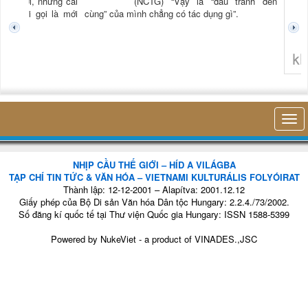
TG) “Xời, những cái
(NCTG) “Vậy là “đấu tranh đến
tươi mới gọi là mới
cùng” của mình chẳng có tác dụng gì”.
không 
NHỊP CẦU THẾ GIỚI – HÍD A VILÁGBA
TẠP CHÍ TIN TỨC & VĂN HÓA – VIETNAMI KULTURÁLIS FOLYÓIRAT
Thành lập: 12-12-2001 – Alapítva: 2001.12.12
Giấy phép của Bộ Di sản Văn hóa Dân tộc Hungary: 2.2.4./73/2002.
Số đăng kí quốc tế tại Thư viện Quốc gia Hungary: ISSN 1588-5399
Powered by
NukeViet
- a product of
VINADES.,JSC