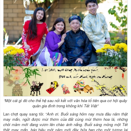
“Một cái gì đó cho thế hệ sau nối kết với văn hóa tổ tiên qua cơ hội quây
quần gia đình trong không khí Tết Việt”
Lan chợt quay sang tôi: “
Anh ơi. Buổi sáng hôm nay mưa đầu năm thật
may mắn, ngửi được mùi thơm của đất cùng mùi thơm hoa lá, những
chồi mầm mới đang vươn lên chào ánh nắng. Buổi sáng mồng một Tết
thật may mắn, báo hiệu một năm mới đầy hứa hẹn cho một tương lai