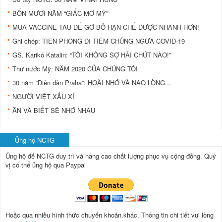
BỐN MƯƠI NĂM “GIẤC MƠ MỸ”
MUA VACCINE TẦU ĐỂ GỠ BỎ HẠN CHẾ ĐƯỢC NHANH HƠN!
Ghi chép: TIÊN PHONG ĐI TIÊM CHỦNG NGỪA COVID-19
GS. Karikó Katalin: “TÔI KHÔNG SỢ HÃI CHÚT NÀO!”
Thư nước Mỹ: NĂM 2020 CỦA CHÚNG TÔI
30 năm “Diễn đàn Praha”: HOÀI NHỚ VÀ NAO LÒNG...
NGƯỜI VIỆT XẤU XÍ
ĂN VÀ BIẾT SẼ NHỚ NHAU
Ủng hộ NCTG
Ủng hộ để NCTG duy trì và nâng cao chất lượng phục vụ cộng đồng.
Quý
vị có thể ủng hộ qua Paypal
Hoặc qua nhiều hình thức chuyển khoản.khác. Thông tin chi tiết vui lòng