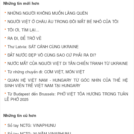
Những tin mới hơn
NHỮNG NGƯỜI KHÔNG MUỐN LÃNG QUÊN
NGƯỜI VIỆT Ở CHÂU ÂU TRONG ĐÔI MẮT BÉ NHỎ CỦA TÔI
TÔI ƠI, TÌM LẠI...
RA ĐI, ĐỂ TRỞ VỀ
Thư Latvia: SÁT CÁNH CÙNG UKRAINE
ĐẤT NƯỚC ĐẸP VÔ CÙNG SAO CỨ PHẢI RA ĐI?
NƯỚC MẮT CỦA NGƯỜI VIỆT DI TẢN CHIẾN TRANH TỪ UKRAINE
Từ những chuyến đi: CƠM VIỆT, MÓN VIỆT
QUAN HỆ VIỆT NAM - HUNGARY TỪ GÓC NHÌN CỦA THẾ HỆ
SINH VIÊN TRẺ VIỆT NAM TẠI HUNGARY
Từ Budapest đến Brussels: PHỞ VIỆT TỎA HƯƠNG TRONG TUẦN
LỄ PHỞ 2025
Những tin cũ hơn
Sổ tay NCTG: VINAPHUNU
Sổ tay NCTG: 30 NĂM VINAPHUNU