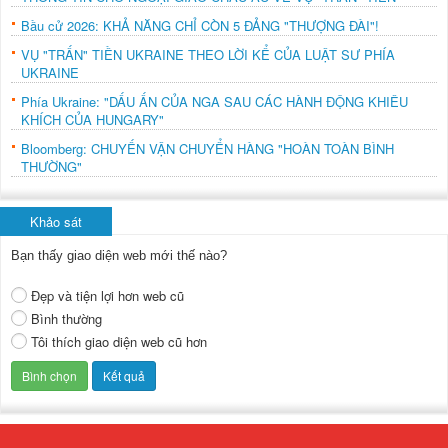
Bầu cử 2026: KHẢ NĂNG CHỈ CÒN 5 ĐẢNG "THƯỢNG ĐÀI"!
VỤ "TRẤN" TIỀN UKRAINE THEO LỜI KỂ CỦA LUẬT SƯ PHÍA
UKRAINE
Phía Ukraine: "DẤU ẤN CỦA NGA SAU CÁC HÀNH ĐỘNG KHIÊU
KHÍCH CỦA HUNGARY"
Bloomberg: CHUYẾN VẬN CHUYỂN HÀNG "HOÀN TOÀN BÌNH
THƯỜNG"
Khảo sát
Bạn thấy giao diện web mới thế nào?
Đẹp và tiện lợi hơn web cũ
Bình thường
Tôi thích giao diện web cũ hơn