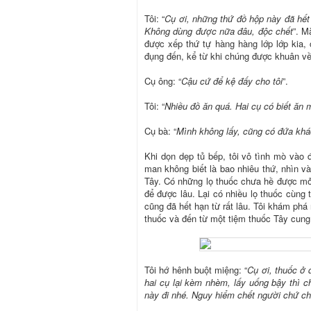
Tôi: “
Cụ ơi, những thứ đồ hộp này đã hết
Không dùng được nữa đâu, độc chết
”. M
được xếp thứ tự hàng hàng lớp lớp kia,
đụng đến, kể từ khi chúng được khuân về
Cụ ông: “
Cậu cứ để kệ đấy cho tôi
”.
Tôi: “
Nhiều đồ ăn quá. Hai cụ có biết ăn 
Cụ bà: “
Mình không lấy, cũng có đứa khác
Khi dọn dẹp tủ bếp, tôi vô tình mò vào 
man không biết là bao nhiêu thứ, nhìn v
Tây. Có những lọ thuốc chưa hề được mở
để được lâu. Lại có nhiều lọ thuốc cùng t
cũng đã hết hạn từ rất lâu. Tôi khám phá 
thuốc và đến từ một tiệm thuốc Tây cung
Tôi hớ hênh buột miệng: “
Cụ ơi, thuốc ở 
hai cụ lại kèm nhèm, lấy uống bậy thì c
này đi nhé. Nguy hiểm chết người chứ c