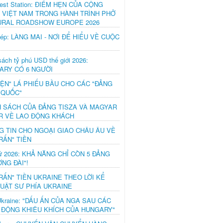
est Station: ĐIỂM HẸN CỦA CỘNG
 VIỆT NAM TRONG HÀNH TRÌNH PHỞ
URAL ROADSHOW EUROPE 2026
hép: LÀNG MAI - NƠI ĐỂ HIỂU VỀ CUỘC
ách tỷ phú USD thế giới 2026:
ARY CÓ 6 NGƯỜI
IỆN" LÁ PHIẾU BẦU CHO CÁC "ĐẢNG
 QUỐC"
H SÁCH CỦA ĐẢNG TISZA VÀ MAGYAR
R VỀ LAO ĐỘNG KHÁCH
G TIN CHO NGOẠI GIAO CHÂU ÂU VỀ
RẤN" TIỀN
ử 2026: KHẢ NĂNG CHỈ CÒN 5 ĐẢNG
NG ĐÀI"!
RẤN" TIỀN UKRAINE THEO LỜI KỂ
LUẬT SƯ PHÍA UKRAINE
Ukraine: "DẤU ẤN CỦA NGA SAU CÁC
 ĐỘNG KHIÊU KHÍCH CỦA HUNGARY"