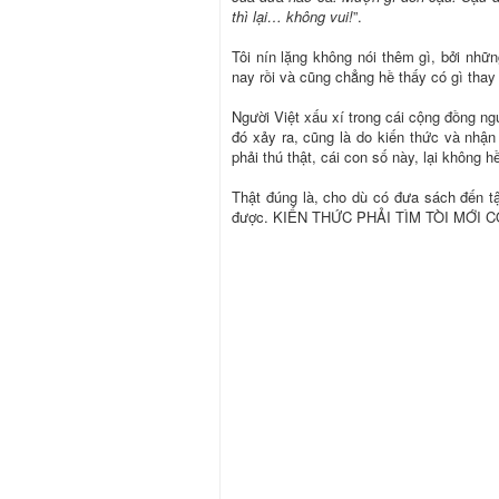
thì lại… không vui!
”.
Tôi nín lặng không nói thêm gì, bởi nhữ
nay rồi và cũng chẳng hề thấy có gì thay 
Người Việt xấu xí trong cái cộng đồng ngư
đó xảy ra, cũng là do kiến thức và nhận
phải thú thật, cái con số này, lại không h
Thật đúng là, cho dù có đưa sách đến 
được. KIẾN THỨC PHẢI TÌM TÒI MỚI C