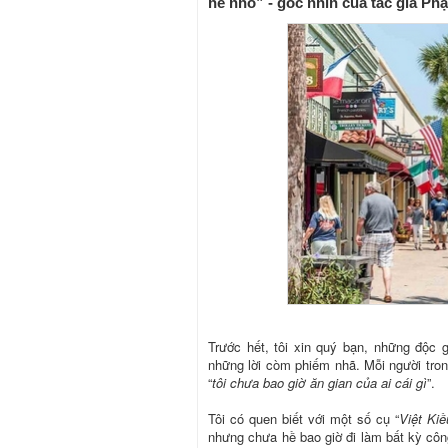
hề nhỏ” - góc nhìn của tác giả P
Trước hết, tôi xin quý bạn, những độc 
những lời còm phiếm nhã. Mỗi người trong
“
tôi chưa bao giờ ăn gian của ai cái gì
”.
Tôi có quen biết với một số cụ “
Việt Kiề
nhưng chưa hề bao giờ đi làm bất kỳ côn