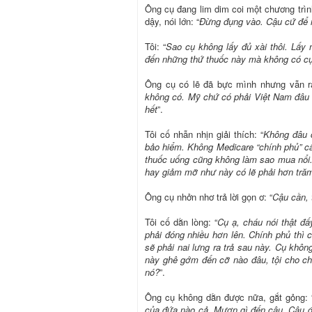
Ông cụ đang lim dim coi một chương trình
dậy, nói lớn: “
Đừng đụng vào. Cậu cứ để 
Tôi: “
Sao cụ không lấy đủ xài thôi. Lấy
đến những thứ thuốc này mà không có c
Ông cụ có lẽ đã bực mình nhưng vẫn r
không có. Mỹ chứ có phải Việt Nam đâu m
hết
”.
Tôi cố nhẫn nhịn giải thích: “
Không đâu 
bảo hiểm. Không Medicare “chính phủ” cấp
thuốc uống cũng không làm sao mua nổi. 
hay giảm mỡ như này có lẽ phải hơn tră
Ông cụ nhởn nhơ trả lời gọn ơ: “
Cậu cần, 
Tôi cố dằn lòng: “
Cụ ạ, cháu nói thật đấ
phải đóng nhiều hơn lên. Chính phủ thì 
sẽ phải nai lưng ra trả sau này. Cụ khô
này ghê gớm đến cỡ nào đâu, tội cho chú
nó?
”.
Ông cụ không dằn được nữa, gắt gỏng: 
của đứa nào cả. Mượn gì đến cậu. Cậu đ