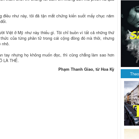
ng điều như này, tôi đã tận mắt chứng kiến suốt mấy chục năm
đổi.
ời Việt ở Mỹ như này thiếu gì. Tôi chỉ buồn vì tất cả những thứ
 thức của từng phần tử trong cái cộng đồng đó mà thôi, nhưng
ề nhỏ.
tận tay nhưng họ không muốn đọc, thì cũng chẳng làm sao hơn
Ó LÀ THẾ.
Phạm Thanh Giao, từ Hoa Kỳ
Theo