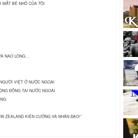
I MẮT BÉ NHỎ CỦA TÔI
 VÀ NAO LÒNG...
 NGƯỜI VIỆT Ở NƯỚC NGOÀI
ỘNG ĐỒNG TẠI NƯỚC NGOÀI
ỐNG
W ZEALAND KIÊN CƯỜNG VÀ NHÂN ĐẠO!”