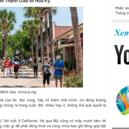
hạm Thanh Giao từ Hoa Kỳ.
Hoặc qu
Thông ti
Minh họa: immica.org
giả của tôi, đọc xong, hãy cố kiềm chế mình, xin đừng buông
 chúng ta trong cuộc đời, nhiều hay ít, không thể quả quyết là
u
” lớn tuổi ở California. Họ qua Mỹ cũng có mấy mươi năm rồi
g việc gì để phải đóng thuế và cũng chưa bao giờ đóng góp bất