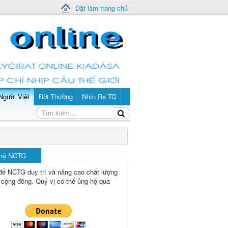
Đặt làm trang chủ
Người Việt
Đời Thường
Nhìn Ra TG
 hộ NCTG
để NCTG duy trì và nâng cao chất lượng
 cộng đồng.
Quý vị có thể ủng hộ qua