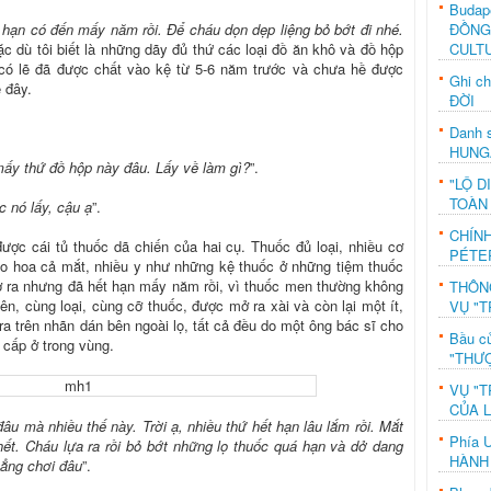
Budap
ĐỒNG
 hạn có đến mấy năm rồi. Để cháu dọn dẹp liệng bỏ bớt đi nhé.
CULT
ặc dù tôi biết là những dãy đủ thứ các loại đồ ăn khô và đồ hộp
 có lẽ đã được chất vào kệ từ 5-6 năm trước và chưa hề được
Ghi c
 đây.
ĐỜI
Danh s
HUNG
mấy thứ đồ hộp này đâu. Lấy về làm gì?
”.
"LỘ D
TOÀN
 nó lấy, cậu ạ
”.
CHÍN
được cái tủ thuốc dã chiến của hai cụ. Thuốc đủ loại, nhiều cơ
PÉTE
ào hoa cả mắt, nhiều y như những kệ thuốc ở những tiệm thuốc
 ra nhưng đã hết hạn mấy năm rồi, vì thuốc men thường không
THÔN
ên, cùng loại, cùng cỡ thuốc, được mở ra xài và còn lại một ít,
VỤ "T
ra trên nhãn dán bên ngoài lọ, tất cả đều do một ông bác sĩ cho
Bầu c
 cấp ở trong vùng.
"THƯỢ
VỤ "T
CỦA 
đâu mà nhiều thế này. Trời ạ, nhiều thứ hết hạn lâu lắm rồi. Mắt
Phía 
hết. Cháu lựa ra rồi bỏ bớt những lọ thuốc quá hạn và dở dang
HÀNH
hẳng chơi đâu
”.