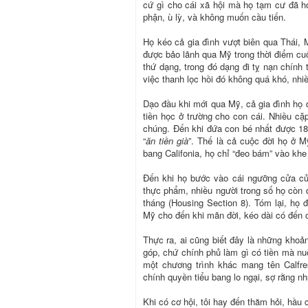
cứ gì cho cái xã hội mà họ tạm cư đã hơ
phận, ù lỳ, và không muốn cầu tiến.
Họ kéo cả gia đình vượt biên qua Thái,
được bảo lãnh qua Mỹ trong thời điểm cuố
thứ dạng, trong đó dạng đi tỵ nạn chính
việc thanh lọc hồi đó không quá khó, nhi
Dạo đầu khi mới qua Mỹ, cả gia đình họ đ
tiền học ở trường cho con cái. Nhiều c
chúng. Đến khi đứa con bé nhất được 18 
“
ăn tiền già
”. Thế là cả cuộc đời họ ở M
bang Califonia, họ chỉ “đeo bám” vào khe
Đến khi họ bước vào cái ngưỡng cửa của 
thực phẩm, nhiều người trong số họ còn 
tháng (Housing Section 8). Tóm lại, họ
Mỹ cho đến khi mãn đời, kéo dài có đến
Thực ra, ai cũng biết đây là những khoả
góp, chứ chính phủ làm gì có tiền mà nuô
một chương trình khác mang tên Calfre
chính quyền tiểu bang lo ngại, sợ rằng n
Khi có cơ hội, tôi hay đến thăm hỏi, hầu 