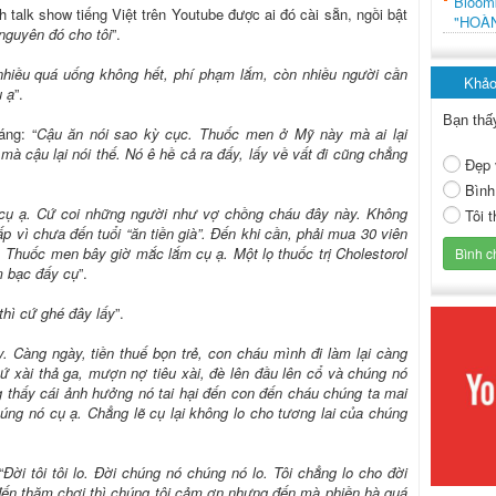
Bloo
 talk show tiếng Việt trên Youtube được ai đó cài sẵn, ngồi bật
"HOÀ
nguyên đó cho tôi
”.
 nhiều quá uống không hết, phí phạm lắm, còn nhiều người cần
Khảo
ụ ạ
”.
Bạn thấ
áng: “
Cậu ăn nói sao kỳ cục. Thuốc men ở Mỹ này mà ai lại
à cậu lại nói thế. Nó ê hề cả ra đấy, lấy về vất đi cũng chẳng
Đẹp 
Bình
cụ ạ. Cứ coi những người như vợ chồng cháu đây này. Không
Tôi 
 vì chưa đến tuổi “ăn tiền già”. Đến khi cần, phải mua 30 viên
Thuốc men bây giờ mắc lắm cụ ạ. Một lọ thuốc trị Cholestorol
m bạc đấy cụ
”.
thì cứ ghé đây lấy
”.
y. Càng ngày, tiền thuế bọn trẻ, con cháu mình đi làm lại càng
cứ xài thả ga, mượn nợ tiêu xài, đè lên đầu lên cổ và chúng nó
ng thấy cái ảnh hưởng nó tai hại đến con đến cháu chúng ta mai
ng nó cụ ạ. Chẳng lẽ cụ lại không lo cho tương lai của chúng
“
Đời tôi tôi lo. Đời chúng nó chúng nó lo. Tôi chẳng lo cho đời
ến thăm chơi thì chúng tôi cảm ơn nhưng đến mà phiền hà quá