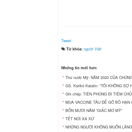
Tweet
Từ khóa:
người Việt
Những tin mới hơn
Thư nước Mỹ: NĂM 2020 CỦA CHÚNG
GS. Karikó Katalin: “TÔI KHÔNG SỢ
Ghi chép: TIÊN PHONG ĐI TIÊM CH
MUA VACCINE TẦU ĐỂ GỠ BỎ HẠN
BỐN MƯƠI NĂM “GIẤC MƠ MỸ”
TẾT NƠI XA XỨ
NHỮNG NGƯỜI KHÔNG MUỐN LÃN