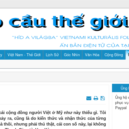
ry
Việt Nam - Thế Giới
Lịch Sử
Góc Nhìn
Văn Hóa
Cộng Đồng
Ủng
Ủng hộ 
phục vụ
Paypal
cái cộng đồng người Việt ở Mỹ như này thiếu gì. Tôi
xảy ra, cũng là do kiến thức và nhận thức của từng
 thôi, nhưng phải thú thật, cái con số này, lại không