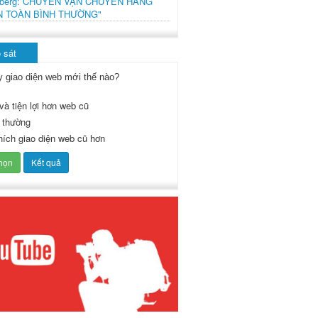
mberg: CHUYẾN VẬN CHUYỂN HÀNG
N TOÀN BÌNH THƯỜNG"
 sát
y giao diện web mới thế nào?
và tiện lợi hơn web cũ
 thường
thích giao diện web cũ hơn