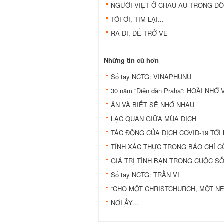
NGƯỜI VIỆT Ở CHÂU ÂU TRONG ĐÔ
TÔI ƠI, TÌM LẠI...
RA ĐI, ĐỂ TRỞ VỀ
Những tin cũ hơn
Sổ tay NCTG: VINAPHUNU
30 năm “Diễn đàn Praha”: HOÀI NHỚ
ĂN VÀ BIẾT SẼ NHỚ NHAU
LẠC QUAN GIỮA MÙA DỊCH
TÁC ĐỘNG CỦA DỊCH COVID-19 TỚI
TÍNH XÁC THỰC TRONG BÁO CHÍ C
GIÁ TRỊ TÌNH BẠN TRONG CUỘC S
Sổ tay NCTG: TRẦN VI
“CHO MỘT CHRISTCHURCH, MỘT NE
NƠI ẤY...