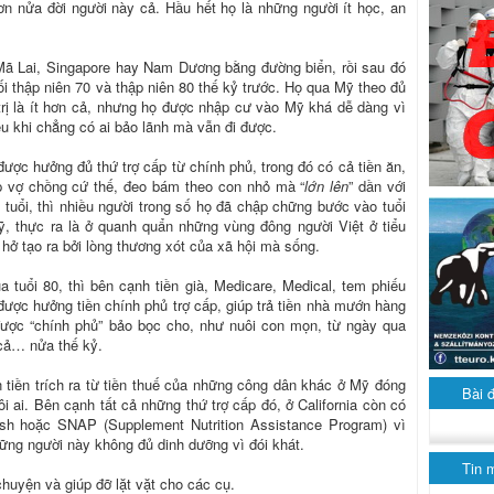
n nửa đời người này cả. Hầu hết họ là những người ít học, an
 Mã Lai, Singapore hay Nam Dương bằng đường biển, rồi sau đó
i thập niên 70 và thập niên 80 thế kỷ trước. Họ qua Mỹ theo đủ
 trị là ít hơn cả, nhưng họ được nhập cư vào Mỹ khá dễ dàng vì
ều khi chẳng có ai bảo lãnh mà vẫn đi được.
ược hưởng đủ thứ trợ cấp từ chính phủ, trong đó có cả tiền ăn,
ặp vợ chồng cứ thế, đeo bám theo con nhỏ mà “
lớn lên
” dần với
tuổi, thì nhiều người trong số họ đã chập chững bước vào tuổi
ỹ, thực ra là ở quanh quẩn những vùng đông người Việt ở tiểu
 hở tạo ra bởi lòng thương xót của xã hội mà sống.
tuổi 80, thì bên cạnh tiền già, Medicare, Medical, tem phiếu
được hưởng tiền chính phủ trợ cấp, giúp trả tiền nhà mướn hàng
 được “chính phủ” bảo bọc cho, như nuôi con mọn, từ ngày qua
 cả… nửa thế kỷ.
n tiền trích ra từ tiền thuế của những công dân khác ở Mỹ đóng
Bài 
i ai. Bên cạnh tất cả những thứ trợ cấp đó, ở California còn có
sh hoặc SNAP (Supplement Nutrition Assistance Program) vì
hững người này không đủ dinh dưỡng vì đói khát.
Tin 
chuyện và giúp đỡ lặt vặt cho các cụ.