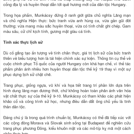
cổng địa lý và huyền thoại dẫn tới quê hương mới của dân tộc Hungary.
Trong họa phẩm, Munkácsy đứng ở ranh giới giữa chủ nghĩa Lãng mạn
và chủ nghĩa Hiện thực: bức tranh vừa anh hùng ca, vừa gần gũi đời
thường; vừa mang màu sắc huyền thoại, vừa có tính chất ghi chép. Gam
màu sâu, cử chỉ kịch tính, gương mặt giàu cá tính.
Tính xác thực lịch sử
Dù cố gắng tạo ấn tượng về tính chân thực, giá trị lịch sử của bức tranh
thiên về biểu tượng hơn là tái hiện chính xác sự kiện. Thông tin cụ thể về
cuộc chinh phục Tổ quốc của người Hungary còn khá hạn chế, vì thế tác
phẩm phản ánh nhiều hơn huyền thoại dân tộc thế kỷ 19 thay vì một sự
phục dựng lịch sử chặt chẽ.
Trang phục, giống ngựa, vũ khí và họa tiết trang trí phần lớn dựa trên
hình dung lãng mạn đương thời, chứ không hoàn toàn phản ánh văn hóa
vật chất thực sự của thế kỷ 9-10. Munkácsy có tham khảo các phát hiện
khảo cổ và công trình sử học, nhưng điều dẫn dắt ông chủ yếu là tinh
thần dân tộc.
Đáng chú ý là trong quá trình chuẩn bị, Munkácsy có thể đã tiếp xúc với
các cộng đồng Morava và Slovak sinh sống tại Budapest để nghiên cứu
trang phục phương Đông, kiểu khuôn mặt và các mô-típ kỵ mã một cách
chân thực hơn.