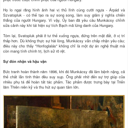
Họ lo ngại rằng hình ảnh hai vị thủ lĩnh cùng cưỡi ngựa - Árpád và
Szvatopluk - có thể tạo ra sự song song, làm suy giảm ý nghĩa chiến
thắng của người Hungary. Vì vậy, Ủy ban đã yêu cầu Munkácsy chỉnh
sửa cảnh này khi tái hiện sự tích Bạch mã lừng danh của Hungary.
Tóm lại, Svatopluk phải ở tư thế xuống ngựa, đứng trên mặt đất, ở vị trí
thấp hơn. Dù không thực sự hài lòng, Munkácsy vẫn chấp nhận yêu cầu;
điều này cho thấy "Honfoglalás" không chỉ là một dự án nghệ thuật mà
còn mang tính chính trị, lịch sử rõ rệt.
Sự đón nhận và hậu vận
Bức tranh hoàn thành năm 1896, khi đó Munkácsy đã lâm bệnh nặng, cả
thể chất lẫn tinh thần đều suy sụp. Ông phải nhờ đến sự trợ giúp của
nhiều phụ tá để hoàn tất tác phẩm. Tác phẩm được trưng bày tại Triển
lãm Thiên niên kỷ và thu hút sự quan tâm lớn.