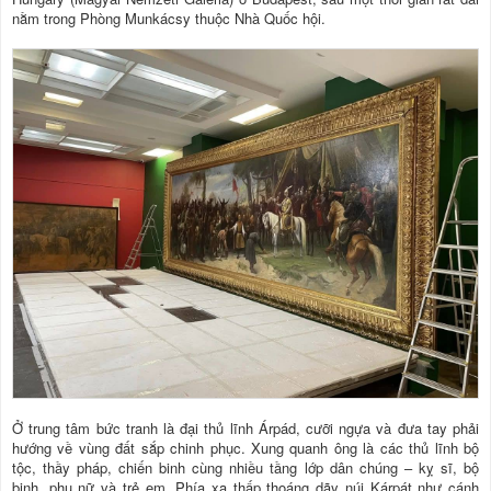
nằm trong Phòng Munkácsy thuộc Nhà Quốc hội.
Ở trung tâm bức tranh là đại thủ lĩnh Árpád, cưỡi ngựa và đưa tay phải
hướng về vùng đất sắp chinh phục. Xung quanh ông là các thủ lĩnh bộ
tộc, thầy pháp, chiến binh cùng nhiều tầng lớp dân chúng – kỵ sĩ, bộ
binh, phụ nữ và trẻ em. Phía xa thấp thoáng dãy núi Kárpát như cánh