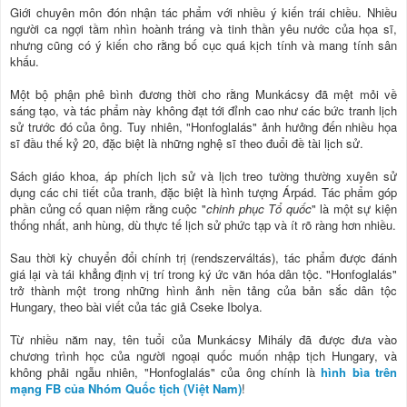
Giới chuyên môn đón nhận tác phẩm với nhiều ý kiến trái chiều. Nhiều
người ca ngợi tầm nhìn hoành tráng và tinh thần yêu nước của họa sĩ,
nhưng cũng có ý kiến cho rằng bố cục quá kịch tính và mang tính sân
khấu.
Một bộ phận phê bình đương thời cho rằng Munkácsy đã mệt mỏi về
sáng tạo, và tác phẩm này không đạt tới đỉnh cao như các bức tranh lịch
sử trước đó của ông. Tuy nhiên, "Honfoglalás" ảnh hưởng đến nhiều họa
sĩ đầu thế kỷ 20, đặc biệt là những nghệ sĩ theo đuổi đề tài lịch sử.
Sách giáo khoa, áp phích lịch sử và lịch treo tường thường xuyên sử
dụng các chi tiết của tranh, đặc biệt là hình tượng Árpád. Tác phẩm góp
phần củng cố quan niệm rằng cuộc "
chinh phục Tổ quốc
" là một sự kiện
thống nhất, anh hùng, dù thực tế lịch sử phức tạp và ít rõ ràng hơn nhiều.
Sau thời kỳ chuyển đổi chính trị (rendszerváltás), tác phẩm được đánh
giá lại và tái khẳng định vị trí trong ký ức văn hóa dân tộc. "Honfoglalás"
trở thành một trong những hình ảnh nền tảng của bản sắc dân tộc
Hungary, theo bài viết của tác giả Cseke Ibolya.
Từ nhiều năm nay, tên tuổi của Munkácsy Mihály đã được đưa vào
chương trình học của người ngoại quốc muốn nhập tịch Hungary, và
không phải ngẫu nhiên, "Honfoglalás" của ông chính là
hình bìa trên
mạng FB của Nhóm Quốc tịch (Việt Nam)
!