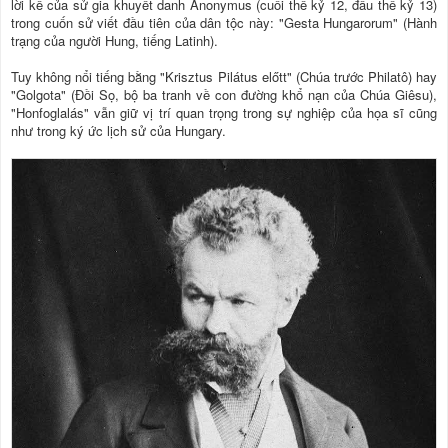
lời kể của sử gia khuyết danh Anonymus (cuối thế kỷ 12, đầu thế kỷ 13)
trong cuốn sử viết đầu tiên của dân tộc này: "Gesta Hungarorum" (Hành
trạng của người Hung, tiếng Latinh).
Tuy không nổi tiếng bằng "Krisztus Pilátus előtt" (Chúa trước Philatô) hay
"Golgota" (Đồi Sọ, bộ ba tranh về con đường khổ nạn của Chúa Giêsu),
"Honfoglalás" vẫn giữ vị trí quan trọng trong sự nghiệp của họa sĩ cũng
như trong ký ức lịch sử của Hungary.