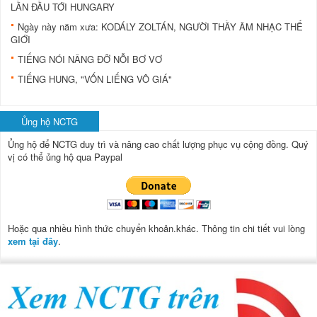
LẦN ĐẦU TỚI HUNGARY
Ngày này năm xưa: KODÁLY ZOLTÁN, NGƯỜI THẦY ÂM NHẠC THẾ
GIỚI
TIẾNG NÓI NÂNG ĐỠ NỖI BƠ VƠ
TIẾNG HUNG, "VỐN LIẾNG VÔ GIÁ"
Ủng hộ NCTG
Ủng hộ để NCTG duy trì và nâng cao chất lượng phục vụ cộng đồng.
Quý
vị có thể ủng hộ qua Paypal
Hoặc qua nhiều hình thức chuyển khoản.khác. Thông tin chi tiết vui lòng
xem tại đây
.