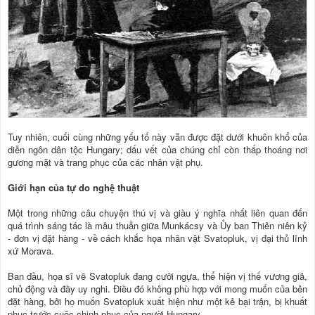
Tuy nhiên, cuối cùng những yếu tố này vẫn được đặt dưới khuôn khổ của
diễn ngôn dân tộc Hungary; dấu vết của chúng chỉ còn thấp thoáng nơi
gương mặt và trang phục của các nhân vật phụ.
Giới hạn của tự do nghệ thuật
Một trong những câu chuyện thú vị và giàu ý nghĩa nhất liên quan đến
quá trình sáng tác là mâu thuẫn giữa Munkácsy và Ủy ban Thiên niên kỷ
- đơn vị đặt hàng - về cách khắc họa nhân vật Svatopluk, vị đại thủ lĩnh
xứ Morava.
Ban đầu, họa sĩ vẽ Svatopluk đang cưỡi ngựa, thể hiện vị thế vương giả,
chủ động và đầy uy nghi. Điều đó không phù hợp với mong muốn của bên
đặt hàng, bởi họ muốn Svatopluk xuất hiện như một kẻ bại trận, bị khuất
phục trước cuộc chinh phục của người Hungary.