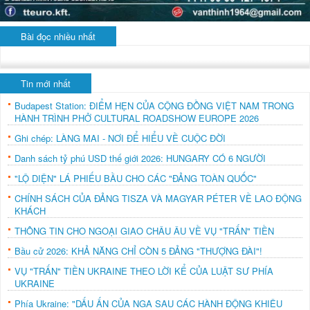
Bài đọc nhiều nhất
Tin mới nhất
Budapest Station: ĐIỂM HẸN CỦA CỘNG ĐỒNG VIỆT NAM TRONG
HÀNH TRÌNH PHỞ CULTURAL ROADSHOW EUROPE 2026
Ghi chép: LÀNG MAI - NƠI ĐỂ HIỂU VỀ CUỘC ĐỜI
Danh sách tỷ phú USD thế giới 2026: HUNGARY CÓ 6 NGƯỜI
"LỘ DIỆN" LÁ PHIẾU BẦU CHO CÁC "ĐẢNG TOÀN QUỐC"
CHÍNH SÁCH CỦA ĐẢNG TISZA VÀ MAGYAR PÉTER VỀ LAO ĐỘNG
KHÁCH
THÔNG TIN CHO NGOẠI GIAO CHÂU ÂU VỀ VỤ "TRẤN" TIỀN
Bầu cử 2026: KHẢ NĂNG CHỈ CÒN 5 ĐẢNG "THƯỢNG ĐÀI"!
VỤ "TRẤN" TIỀN UKRAINE THEO LỜI KỂ CỦA LUẬT SƯ PHÍA
UKRAINE
Phía Ukraine: "DẤU ẤN CỦA NGA SAU CÁC HÀNH ĐỘNG KHIÊU