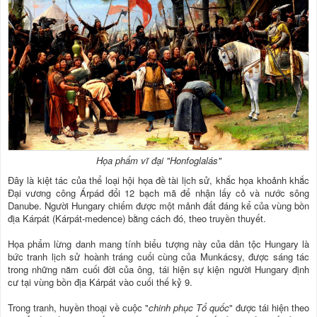
Họa phẩm vĩ đại "Honfoglalás"
Đây là kiệt tác của thể loại hội họa đề tài lịch sử, khắc họa khoảnh khắc
Đại vương công Árpád đổi 12 bạch mã để nhận lấy cỏ và nước sông
Danube. Người Hungary chiếm được một mảnh đất đáng kể của vùng bồn
địa Kárpát (Kárpát-medence) bằng cách đó, theo truyền thuyết.
Họa phẩm lừng danh mang tính biểu tượng này của dân tộc Hungary là
bức tranh lịch sử hoành tráng cuối cùng của Munkácsy, được sáng tác
trong những năm cuối đời của ông, tái hiện sự kiện người Hungary định
cư tại vùng bồn địa Kárpát vào cuối thế kỷ 9.
Trong tranh, huyền thoại về cuộc "
chinh phục Tổ quốc
" được tái hiện theo