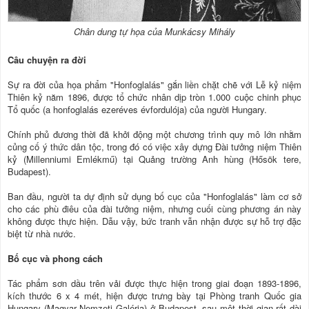
Chân dung tự họa của Munkácsy Mihály
Câu chuyện ra đời
Sự ra đời của họa phẩm "Honfoglalás" gắn liền chặt chẽ với Lễ kỷ niệm
Thiên kỷ năm 1896, được tổ chức nhân dịp tròn 1.000 cuộc chinh phục
Tổ quốc (a honfoglalás ezeréves évfordulója) của người Hungary.
Chính phủ đương thời đã khởi động một chương trình quy mô lớn nhằm
củng cố ý thức dân tộc, trong đó có việc xây dựng Đài tưởng niệm Thiên
kỷ (Millenniumi Emlékmű) tại Quảng trường Anh hùng (Hősök tere,
Budapest).
Ban đầu, người ta dự định sử dụng bố cục của "Honfoglalás" làm cơ sở
cho các phù điêu của đài tưởng niệm, nhưng cuối cùng phương án này
không được thực hiện. Dẫu vậy, bức tranh vẫn nhận được sự hỗ trợ đặc
biệt từ nhà nước.
Bố cục và phong cách
Tác phẩm sơn dầu trên vải được thực hiện trong giai đoạn 1893-1896,
kích thước 6 x 4 mét, hiện được trưng bày tại Phòng tranh Quốc gia
Hungary (Magyar Nemzeti Galéria) ở Budapest, sau một thời gian rất dài