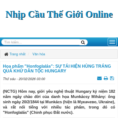
Nhịp Cầu Thế Giới Online
Trang nhất
Văn hóa
Họa phẩm "Honfoglalás": SỰ TÁI HIỆN HÙNG TRÁNG
QUÁ KHỨ DÂN TỘC HUNGARY
Thứ sáu - 20/02/2026 03:00
(NCTG) Hôm nay, giới yêu nghệ thuật Hungary kỷ niệm 182
năm ngày chào đời của danh họa Munkácsy Mihány: ông
sinh ngày 20/2/1844 tại Munkács (hiện là Мукачево, Ukraine),
và rất nổi tiếng với nhiều tác phẩm, trong đó có
"Honfoglalás" (Chinh phục Đất nước).