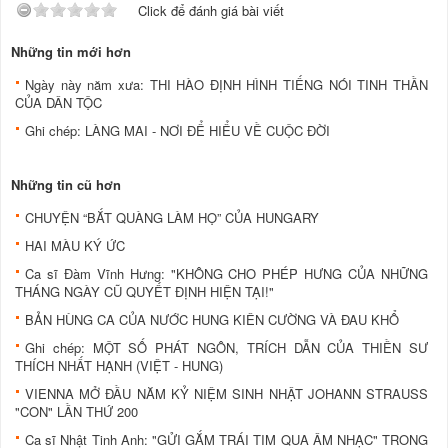
Click để đánh giá bài viết
Những tin mới hơn
Ngày này năm xưa: THI HÀO ĐỊNH HÌNH TIẾNG NÓI TINH THẦN
CỦA DÂN TỘC
Ghi chép: LÀNG MAI - NƠI ĐỂ HIỂU VỀ CUỘC ĐỜI
Những tin cũ hơn
CHUYỆN “BẮT QUÀNG LÀM HỌ” CỦA HUNGARY
HAI MÀU KÝ ỨC
Ca sĩ Đàm Vĩnh Hưng: "KHÔNG CHO PHÉP HƯNG CỦA NHỮNG
THÁNG NGÀY CŨ QUYẾT ĐỊNH HIỆN TẠI!"
BẢN HÙNG CA CỦA NƯỚC HUNG KIÊN CƯỜNG VÀ ĐAU KHỔ
Ghi chép: MỘT SỐ PHÁT NGÔN, TRÍCH DẪN CỦA THIỀN SƯ
THÍCH NHẤT HẠNH (VIỆT - HUNG)
VIENNA MỞ ĐẦU NĂM KỶ NIỆM SINH NHẬT JOHANN STRAUSS
"CON" LẦN THỨ 200
Ca sĩ Nhật Tinh Anh: "GỬI GẮM TRÁI TIM QUA ÂM NHẠC" TRONG