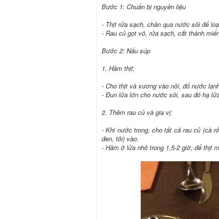
Bước 1: Chuẩn bị nguyên liệu
- Thịt rửa sạch, chần qua nước sôi để loạ
- Rau củ gọt vỏ, rửa sạch, cắt thành miế
Bước 2: Nấu súp
1. Hầm thịt:
- Cho thịt và xương vào nồi, đổ nước lạnh
- Đun lửa lớn cho nước sôi, sau đó hạ lử
2. Thêm rau củ và gia vị:
- Khi nước trong, cho tất cả rau củ (cà rốt
đen, tỏi) vào.
- Hầm ở lửa nhỏ trong 1,5-2 giờ, để thịt