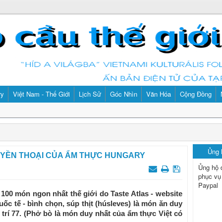
ry
Việt Nam - Thế Giới
Lịch Sử
Góc Nhìn
Văn Hóa
Cộng Đồng
Ủng
UYỀN THOẠI CỦA ẨM THỰC HUNGARY
Ủng hộ 
phục vụ
Paypal
100 món ngon nhất thế giới do Taste Atlas - website
c tế - bình chọn, súp thịt (húsleves) là món ăn duy
trí 77. (Phở bò là món duy nhất của ẩm thực Việt có