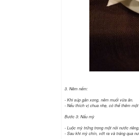
3. Nêm nếm:
- Khi súp gần xong, nêm muối vừa ăn.
- Nếu thích vị chua nhẹ, có thể thêm một
Bước 3: Nấu mỳ
- Luộc mỳ trứng trong một nồi nước riêng
- Sau khi mỳ chín, vớt ra và tráng qua nư