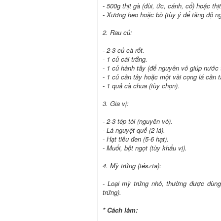
- 500g thịt gà (đùi, ức, cánh, cổ) hoặc thị
- Xương heo hoặc bò (tùy ý để tăng độ ng
2. Rau củ:
- 2-3 củ cà rốt.
- 1 củ cải trắng.
- 1 củ hành tây (để nguyên vỏ giúp nước 
- 1 củ cần tây hoặc một vài cọng lá cần t
- 1 quả cà chua (tùy chọn).
3. Gia vị:
- 2-3 tép tỏi (nguyên vỏ).
- Lá nguyệt quế (2 lá).
- Hạt tiêu đen (5-6 hạt).
- Muối, bột ngọt (tùy khẩu vị).
4. Mỳ trứng (tészta):
- Loại mỳ trứng nhỏ, thường được dùn
trứng).
* Cách làm: