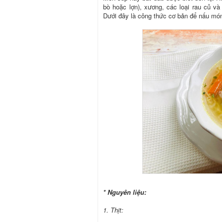
bò hoặc lợn), xương, các loại rau củ v
Dưới đây là công thức cơ bản để nấu món
* Nguyên liệu:
1. Thịt: