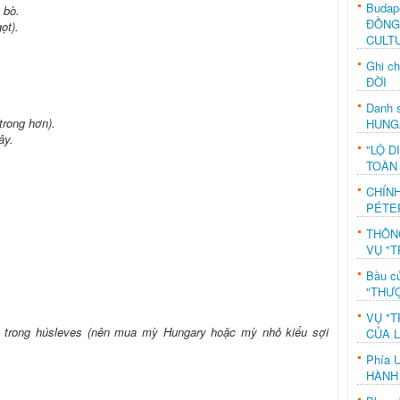
Budap
t bò.
ĐỒNG
ọt).
CULT
Ghi c
ĐỜI
Danh s
trong hơn).
HUNG
ây.
"LỘ D
TOÀN
CHÍN
PÉTE
THÔN
VỤ "T
Bầu c
"THƯỢ
VỤ "T
g trong húsleves (nên mua mỳ Hungary hoặc mỳ nhỏ kiểu sợi
CỦA 
Phía 
HÀNH