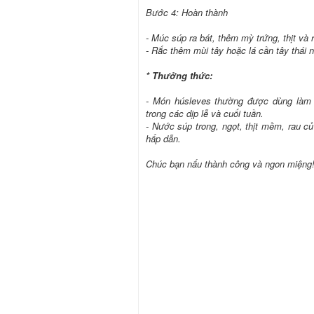
Bước 4: Hoàn thành
- Múc súp ra bát, thêm mỳ trứng, thịt và r
- Rắc thêm mùi tây hoặc lá cần tây thái n
* Thưởng thức:
- Món húsleves thường được dùng làm m
trong các dịp lễ và cuối tuần.
- Nước súp trong, ngọt, thịt mềm, rau c
hấp dẫn.
Chúc bạn nấu thành công và ngon miệng