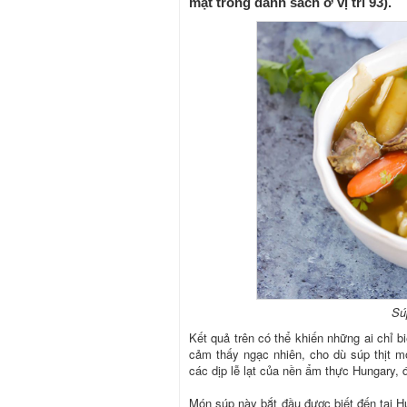
mặt trong danh sách ở vị trí 93).
Súp
Kết quả trên có thể khiến những ai chỉ bi
cảm thấy ngạc nhiên, cho dù súp thịt m
các dịp lễ lạt của nền ẩm thực Hungary, đ
Món súp này bắt đầu được biết đến tại Hu