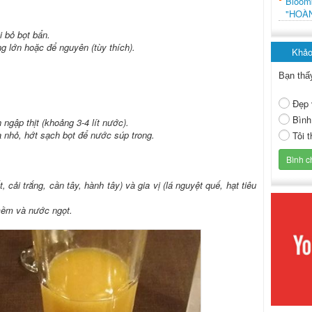
Bloo
"HOÀ
i bỏ bọt bẩn.
ng lớn hoặc để nguyên (tùy thích).
Khảo
Bạn thấ
Đẹp 
Bình
 ngập thịt (khoảng 3-4 lít nước).
a nhỏ, hớt sạch bọt để nước súp trong.
Tôi 
, cải trắng, cần tây, hành tây) và gia vị (lá nguyệt quế, hạt tiêu
 mềm và nước ngọt.