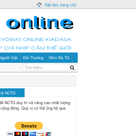
Đặt làm trang chủ
Người Việt
Đời Thường
Nhìn Ra TG
 hộ NCTG
để NCTG duy trì và nâng cao chất lượng
 cộng đồng.
Quý vị có thể ủng hộ qua