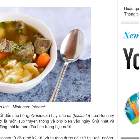
Hoặc qu
Thông ti
 thịt - Minh họa: Internet
ết đến súp bò (
gulyásleves
) hay súp cá (
halászlé
) của Hungary
ới là món súp truyền thống và phổ biến vào ngày Chủ nhật và
ồng thời là món đầu tiên trong tiệc cưới.
ngary từ đầu thế kỷ 18, và thường được nấu từ thịt (gà, ngỗng,