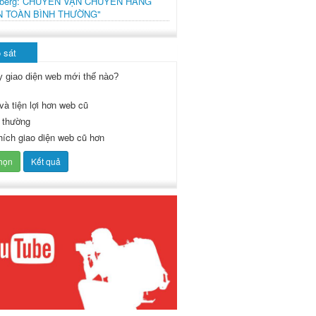
mberg: CHUYẾN VẬN CHUYỂN HÀNG
N TOÀN BÌNH THƯỜNG"
 sát
y giao diện web mới thế nào?
và tiện lợi hơn web cũ
 thường
thích giao diện web cũ hơn