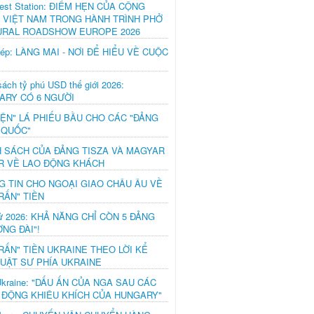
est Station: ĐIỂM HẸN CỦA CỘNG
 VIỆT NAM TRONG HÀNH TRÌNH PHỞ
URAL ROADSHOW EUROPE 2026
hép: LÀNG MAI - NƠI ĐỂ HIỂU VỀ CUỘC
ách tỷ phú USD thế giới 2026:
ARY CÓ 6 NGƯỜI
IỆN" LÁ PHIẾU BẦU CHO CÁC "ĐẢNG
 QUỐC"
H SÁCH CỦA ĐẢNG TISZA VÀ MAGYAR
R VỀ LAO ĐỘNG KHÁCH
G TIN CHO NGOẠI GIAO CHÂU ÂU VỀ
RẤN" TIỀN
ử 2026: KHẢ NĂNG CHỈ CÒN 5 ĐẢNG
NG ĐÀI"!
RẤN" TIỀN UKRAINE THEO LỜI KỂ
LUẬT SƯ PHÍA UKRAINE
Ukraine: "DẤU ẤN CỦA NGA SAU CÁC
 ĐỘNG KHIÊU KHÍCH CỦA HUNGARY"