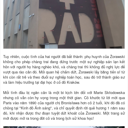
Tuy nhiên, cuộc tình của hai người đã bất thành: phụ huynh của Żorawski
không cho phép chàng trai đang đứng trước một sự nghiệp sán lạn kết
hôn với người họ hàng nghèo khó, và chàng trai thì không đủ nghị lực để
vượt qua rào cản đó. Mối quan hệ chấm dứt, Żorawski lấy bằng tiến sĩ từ
khi còn rất trẻ và theo đuổi sự nghiệp toán học, sau đó trở thành giáo sư
và làm hiệu trưởng tại đại học ở cố đô Kraków.
Mối tình đầu bị ngăn cản là một bi kịch lớn đối với Marie Skłodowska
nhưng cô vẫn còn hy vọng trong một thời gian. Cô khước từ lời mời qua
Paris vào năm 1890 của người chị Bronisława hơn cô 2 tuổi, khi đó đã có
chồng tại "Kinh đô Ánh sáng", và chỉ quyết định rời quê hương 1 năm sau
đó, khi nhận được thư đoạn tuyệt dứt khoát của Żorawski. Một trang sử
mới được mở ra trong đời cô và trong lịch sử khoa học!