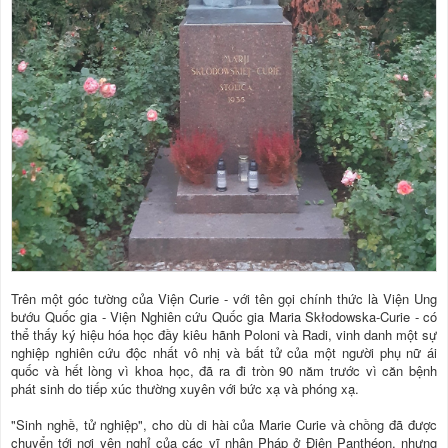
Trên một góc tường của Viện Curie - với tên gọi chính thức là Viện Ung
bướu Quốc gia - Viện Nghiên cứu Quốc gia Maria Skłodowska-Curie - có
thể thấy ký hiệu hóa học đầy kiêu hãnh Poloni và Radi, vinh danh một sự
nghiệp nghiên cứu độc nhất vô nhị và bất tử của một người phụ nữ ái
quốc và hết lòng vì khoa học, đã ra đi tròn 90 năm trước vì căn bệnh
phát sinh do tiếp xúc thường xuyên với bức xạ và phóng xạ.
"Sinh nghề, tử nghiệp", cho dù di hài của Marie Curie và chồng đã được
chuyển tới nơi yên nghỉ của các vĩ nhân Pháp ở Điện Panthéon, nhưng