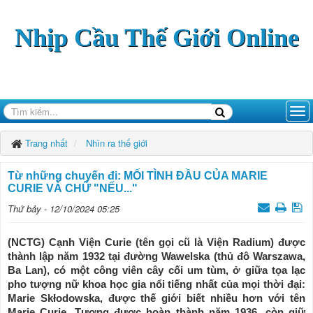
Nhịp Cầu Thế Giới Online
Trang nhất
Nhìn ra thế giới
Từ những chuyến đi: MỐI TÌNH ĐẦU CỦA MARIE
CURIE VÀ CHỮ "NẾU..."
Thứ bảy - 12/10/2024 05:25
(NCTG) Cạnh Viện Curie (tên gọi cũ là Viện Radium) được
thành lập năm 1932 tại đường Wawelska (thủ đô Warszawa,
Ba Lan), có một công viên cây cối um tùm, ở giữa tọa lạc
pho tượng nữ khoa học gia nổi tiếng nhất của mọi thời đại:
Marie Skłodowska, được thế giới biết nhiều hơn với tên
Marie Curie. Tượng được hoàn thành năm 1936, còn giữ