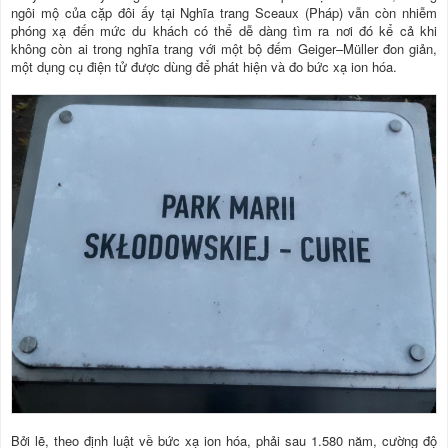
ngôi mộ của cặp đôi ấy tại Nghĩa trang Sceaux (Pháp) vẫn còn nhiễm
phóng xạ đến mức du khách có thể dễ dàng tìm ra nơi đó kể cả khi
không còn ai trong nghĩa trang với một bộ đếm Geiger–Müller đon giản,
một dụng cụ điện tử được dùng để phát hiện và đo bức xạ ion hóa.
Bởi lẽ, theo định luật về bức xạ ion hóa, phải sau 1.580 năm, cường độ