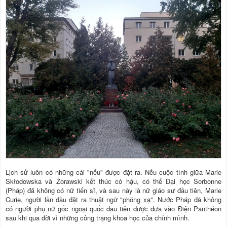
Lịch sử luôn có những cái "nếu" được đặt ra. Nếu cuộc tình giữa Marie
Skłodowska và Żorawski kết thúc có hậu, có thể Đại học Sorbonne
(Pháp) đã không có nữ tiến sĩ, và sau này là nữ giáo sư đầu tiên, Marie
Curie, người lần đầu đặt ra thuật ngữ "phóng xạ". Nước Pháp đã không
có người phụ nữ gốc ngoại quốc đầu tiên được đưa vào Điện Panthéon
sau khi qua đời vì những công trạng khoa học của chính mình.