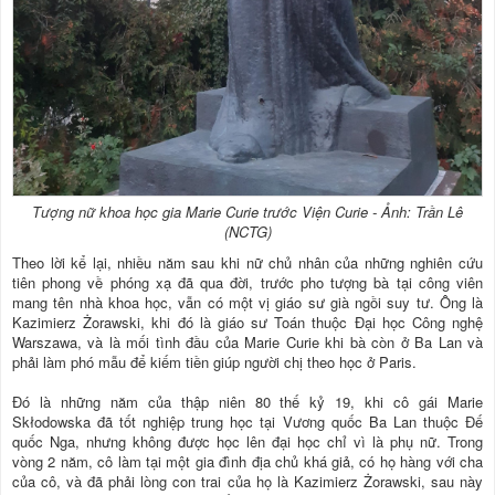
Tượng nữ khoa học gia Marie Curie trước Viện Curie - Ảnh: Trần Lê
(NCTG)
Theo lời kể lại, nhiều năm sau khi nữ chủ nhân của những nghiên cứu
tiên phong về phóng xạ đã qua đời, trước pho tượng bà tại công viên
mang tên nhà khoa học, vẫn có một vị giáo sư già ngồi suy tư. Ông là
Kazimierz Żorawski, khi đó là giáo sư Toán thuộc Đại học Công nghệ
Warszawa, và là mối tình đầu của Marie Curie khi bà còn ở Ba Lan và
phải làm phó mẫu để kiếm tiền giúp người chị theo học ở Paris.
Đó là những năm của thập niên 80 thế kỷ 19, khi cô gái Marie
Skłodowska đã tốt nghiệp trung học tại Vương quốc Ba Lan thuộc Đế
quốc Nga, nhưng không được học lên đại học chỉ vì là phụ nữ. Trong
vòng 2 năm, cô làm tại một gia đình địa chủ khá giả, có họ hàng với cha
của cô, và đã phải lòng con trai của họ là Kazimierz Żorawski, sau này