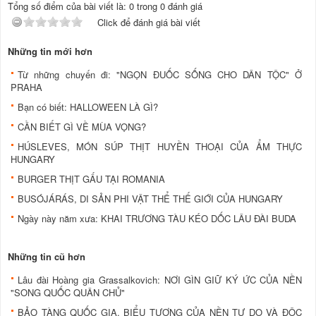
Tổng số điểm của bài viết là: 0 trong 0 đánh giá
Click để đánh giá bài viết
Những tin mới hơn
Từ những chuyến đi: "NGỌN ĐUỐC SỐNG CHO DÂN TỘC" Ở
PRAHA
Bạn có biết: HALLOWEEN LÀ GÌ?
CẦN BIẾT GÌ VỀ MÙA VỌNG?
HÚSLEVES, MÓN SÚP THỊT HUYỀN THOẠI CỦA ẨM THỰC
HUNGARY
BURGER THỊT GẤU TẠI ROMANIA
BUSÓJÁRÁS, DI SẢN PHI VẬT THỂ THẾ GIỚI CỦA HUNGARY
Ngày này năm xưa: KHAI TRƯƠNG TÀU KÉO DỐC LÂU ĐÀI BUDA
Những tin cũ hơn
Lâu đài Hoàng gia Grassalkovich: NƠI GÌN GIỮ KÝ ỨC CỦA NỀN
"SONG QUỐC QUÂN CHỦ"
BẢO TÀNG QUỐC GIA, BIỂU TƯỢNG CỦA NỀN TỰ DO VÀ ĐỘC