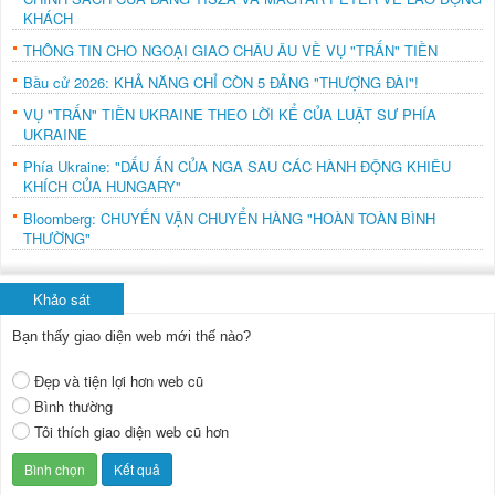
KHÁCH
THÔNG TIN CHO NGOẠI GIAO CHÂU ÂU VỀ VỤ "TRẤN" TIỀN
Bầu cử 2026: KHẢ NĂNG CHỈ CÒN 5 ĐẢNG "THƯỢNG ĐÀI"!
VỤ "TRẤN" TIỀN UKRAINE THEO LỜI KỂ CỦA LUẬT SƯ PHÍA
UKRAINE
Phía Ukraine: "DẤU ẤN CỦA NGA SAU CÁC HÀNH ĐỘNG KHIÊU
KHÍCH CỦA HUNGARY"
Bloomberg: CHUYẾN VẬN CHUYỂN HÀNG "HOÀN TOÀN BÌNH
THƯỜNG"
Khảo sát
Bạn thấy giao diện web mới thế nào?
Đẹp và tiện lợi hơn web cũ
Bình thường
Tôi thích giao diện web cũ hơn