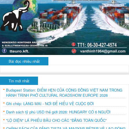
Bài đọc nhiều nhất
Tin mới nhất
Budapest Station: ĐIỂM HẸN CỦA CỘNG ĐỒNG VIỆT NAM TRONG
HÀNH TRÌNH PHỞ CULTURAL ROADSHOW EUROPE 2026
Ghi chép: LÀNG MAI - NƠI ĐỂ HIỂU VỀ CUỘC ĐỜI
Danh sách tỷ phú USD thế giới 2026: HUNGARY CÓ 6 NGƯỜI
"LỘ DIỆN" LÁ PHIẾU BẦU CHO CÁC "ĐẢNG TOÀN QUỐC"
CHÍNH SÁCH CỦA ĐẢNG TISZA VÀ MAGYAR PÉTER VỀ LAO ĐỘNG