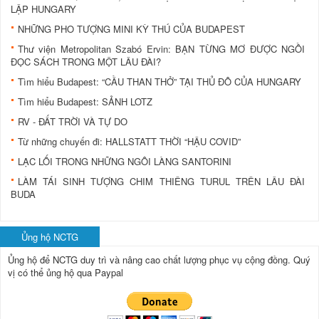
LẬP HUNGARY
NHỮNG PHO TƯỢNG MINI KỲ THÚ CỦA BUDAPEST
Thư viện Metropolitan Szabó Ervin: BẠN TỪNG MƠ ĐƯỢC NGỒI
ĐỌC SÁCH TRONG MỘT LÂU ĐÀI?
Tìm hiểu Budapest: “CẦU THAN THỞ” TẠI THỦ ĐÔ CỦA HUNGARY
Tìm hiểu Budapest: SẢNH LOTZ
RV - ĐẤT TRỜI VÀ TỰ DO
Từ những chuyến đi: HALLSTATT THỜI “HẬU COVID”
LẠC LỐI TRONG NHỮNG NGÔI LÀNG SANTORINI
LÀM TÁI SINH TƯỢNG CHIM THIÊNG TURUL TRÊN LÂU ĐÀI
BUDA
Ủng hộ NCTG
Ủng hộ để NCTG duy trì và nâng cao chất lượng phục vụ cộng đồng.
Quý
vị có thể ủng hộ qua Paypal