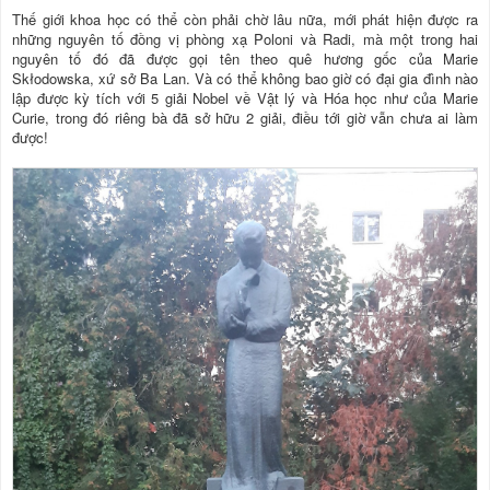
Thế giới khoa học có thể còn phải chờ lâu nữa, mới phát hiện được ra
những nguyên tố đồng vị phòng xạ Poloni và Radi, mà một trong hai
nguyên tố đó đã được gọi tên theo quê hương gốc của Marie
Skłodowska, xứ sở Ba Lan. Và có thể không bao giờ có đại gia đình nào
lập được kỳ tích với 5 giải Nobel về Vật lý và Hóa học như của Marie
Curie, trong đó riêng bà đã sở hữu 2 giải, điều tới giờ vẫn chưa ai làm
được!