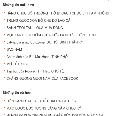
Những tin mới hơn
HÀNG CHỤC BỘ TRƯỞNG THỔ BỊ CÁCH CHỨC VÌ THAM NHŨNG
TRUNG QUỐC XÓA BỎ CHẾ ĐỘ LAO CẢI
BÁNH TRÔI TÀU – QUÀ MÙA ĐÔNG
MỘT TÂN BỘ TRƯỞNG CỦA ĐỨC LÀ NGƯỜI ĐỒNG TÍNH
Latvia gia nhập Eurozone: SỰ HỒI SINH THẦN KỲ
ĐÀO NẮM
Chùm ảnh của Bùi Mai Hạnh: TÌNH PHỐ
MƠ TẾT XƯA
Tạp bút của Nguyễn Thị Hậu: CHỢ TẾT
CHẶNG ĐƯỜNG MƯỜI NĂM CỦA FACEBOOK
Những tin cũ hơn
HÔN CẢNH SÁT, CÓ THỂ PHẢI RA HẦU TÒA
MAO ĐƯỢC ĐÚC TƯỢNG VÀNG NĂM CHỤC KÝ
HUNGARY ĐƯA TIN VỀ HIẾN PHÁP SỬA ĐỔI CỦA VIỆT NAM