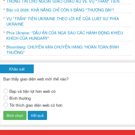
THÔNG TIN CHO NGOẠI GIAO CHÂU ÂU VỀ VỤ "TRẤN" TIỀN
Bầu cử 2026: KHẢ NĂNG CHỈ CÒN 5 ĐẢNG "THƯỢNG ĐÀI"!
VỤ "TRẤN" TIỀN UKRAINE THEO LỜI KỂ CỦA LUẬT SƯ PHÍA
UKRAINE
Phía Ukraine: "DẤU ẤN CỦA NGA SAU CÁC HÀNH ĐỘNG KHIÊU
KHÍCH CỦA HUNGARY"
Bloomberg: CHUYẾN VẬN CHUYỂN HÀNG "HOÀN TOÀN BÌNH
THƯỜNG"
Khảo sát
Bạn thấy giao diện web mới thế nào?
Đẹp và tiện lợi hơn web cũ
Bình thường
Tôi thích giao diện web cũ hơn