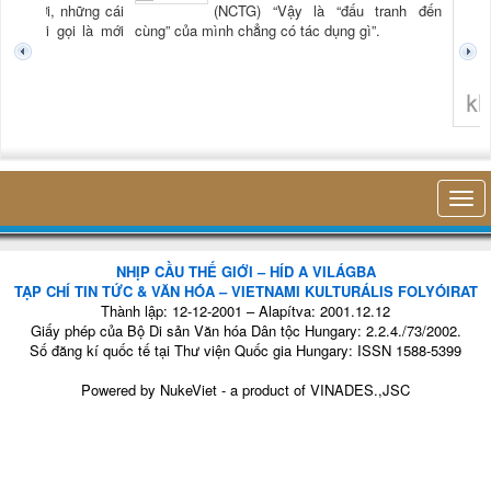
TG) “Xời, những cái
(NCTG) “Vậy là “đấu tranh đến
tươi mới gọi là mới
cùng” của mình chẳng có tác dụng gì”.
không 
NHỊP CẦU THẾ GIỚI – HÍD A VILÁGBA
TẠP CHÍ TIN TỨC & VĂN HÓA – VIETNAMI KULTURÁLIS FOLYÓIRAT
Thành lập: 12-12-2001 – Alapítva: 2001.12.12
Giấy phép của Bộ Di sản Văn hóa Dân tộc Hungary: 2.2.4./73/2002.
Số đăng kí quốc tế tại Thư viện Quốc gia Hungary: ISSN 1588-5399
Powered by
NukeViet
- a product of
VINADES.,JSC