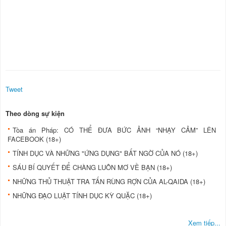
Tweet
Theo dòng sự kiện
Tòa án Pháp: CÓ THỂ ĐƯA BỨC ẢNH “NHẠY CẢM” LÊN
FACEBOOK (18+)
TÍNH DỤC VÀ NHỮNG "ỨNG DỤNG" BẤT NGỜ CỦA NÓ (18+)
SÁU BÍ QUYẾT ĐỂ CHÀNG LUÔN MƠ VỀ BẠN (18+)
NHỮNG THỦ THUẬT TRA TẤN RÙNG RỢN CỦA AL-QAIDA (18+)
NHỮNG ĐẠO LUẬT TÍNH DỤC KỲ QUẶC (18+)
Xem tiếp...