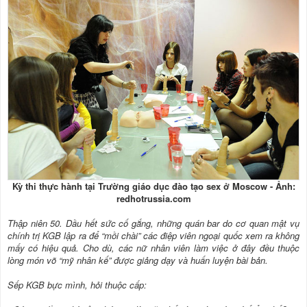
Kỳ thi thực hành tại Trường giáo dục đào tạo sex ở Moscow - Ảnh:
redhotrussia.com
Thập niên 50. Dầu hết sức cố gắng, những quán bar do cơ quan mật vụ
chính trị KGB lập ra để “mồi chài” các điệp viên ngoại quốc xem ra không
mấy có hiệu quả. Cho dù, các nữ nhân viên làm việc ở đây đều thuộc
lòng món võ “mỹ nhân kế” được giảng dạy và huấn luyện bài bản.
Sếp KGB bực mình, hỏi thuộc cấp: