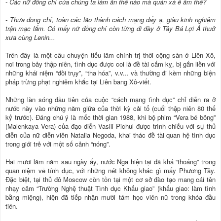
- Các nữ đồng chí của chúng ta làm ăn thế nào mà quán xá ế ẩm thế?
- Thưa đồng chí, toàn các lão thành cách mạng đấy ạ, giàu kinh nghiệm
trận mạc lắm. Có mấy nữ đồng chí còn từng đi đày ở Tây Bá Lợi Á thuở
xưa cùng Lenin...
Trên đây là một câu chuyện tiếu lâm chính trị thời cộng sản ở Liên Xô,
nơi trong bảy thập niên, tình dục được coi là đề tài cấm kỵ, bị gắn liền với
những khái niệm “đồi trụy”, “tha hóa”, v.v... và thường đi kèm những biện
pháp trừng phạt nghiêm khắc tại Liên bang Xô-viết.
Những làn sóng đầu tiên của cuộc “cách mạng tình dục” chỉ diễn ra ở
nước này vào những năm giữa của thời kỳ cải tổ (cuối thập niên 80 thế
kỷ trước). Đáng chú ý là mốc thời gian 1988, khi bộ phim “Vera bé bỏng”
(Malenkaya Vera) của đạo diễn Vasili Pichul được trình chiếu với sự thủ
diễn của nữ diễn viên Natalia Negoda, khai thác đề tài quan hệ tình dục
trong giới trẻ với một số cảnh “nóng”.
Hai mươi lăm năm sau ngày ấy, nước Nga hiện tại đã khá “thoáng” trong
quan niệm về tính dục, với những nét không khác gì mấy Phương Tây.
Đặc biệt, tại thủ đô Moscow còn tồn tại một cơ sở đào tạo mang cái tên
nhạy cảm “Trường Nghệ thuật Tình dục Khẩu giao” (khẩu giao: làm tình
bằng miệng), hiện đã tiếp nhận mười tám học viên nữ trong khóa đầu
tiên.