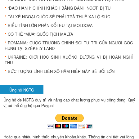
“BẠO HÀNH” CHÍNH KHÁCH BẰNG BÁNH NGỌT, BỊ TÙ
TÀI XẾ NGOẠI QUỐC SẼ PHẢI TRẢ THUẾ XA LỘ ĐỨC
BIỂU TÌNH LỚN PHẢN ĐỐI EU TẠI MOLDOVA
CÓ THỂ “MUA” QUỐC TỊCH MALTA
ROMANIA: CUỘC TRƯỜNG CHINH ĐÒI TỰ TRỊ CỦA NGƯỜI GỐC
HUNG TẠI SZÉKELY LAND
UKRAINE: GIỚI HỌC SINH XUỐNG ĐƯỜNG VÌ BỊ HOÃN NGHỈ
THU
BỨC TƯỢNG LÍNH LIÊN XÔ HÃM HIẾP GÂY BÊ BỐI LỚN
Ủng hộ NCTG
Ủng hộ để NCTG duy trì và nâng cao chất lượng phục vụ cộng đồng.
Quý
vị có thể ủng hộ qua Paypal
Hoặc qua nhiều hình thức chuyển khoản.khác. Thông tin chi tiết vui lòng