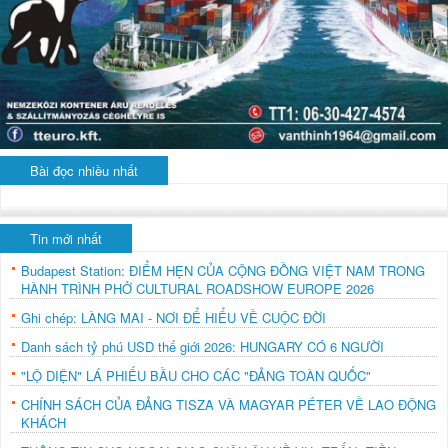
Bài đọc nhiều nhất
Tin mới nhất
Budapest Station: ĐIỂM HẸN CỦA CỘNG ĐỒNG VIỆT NAM TRONG
HÀNH TRÌNH PHỞ CULTURAL ROADSHOW EUROPE 2026
Ghi chép: LÀNG MAI - NƠI ĐỂ HIỂU VỀ CUỘC ĐỜI
Danh sách tỷ phú USD thế giới 2026: HUNGARY CÓ 6 NGƯỜI
"LỘ DIỆN" LÁ PHIẾU BẦU CHO CÁC "ĐẢNG TOÀN QUỐC"
CHÍNH SÁCH CỦA ĐẢNG TISZA VÀ MAGYAR PÉTER VỀ LAO ĐỘNG
KHÁCH