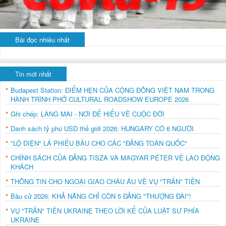
Bài đọc nhiều nhất
Tin mới nhất
Budapest Station: ĐIỂM HẸN CỦA CỘNG ĐỒNG VIỆT NAM TRONG
HÀNH TRÌNH PHỞ CULTURAL ROADSHOW EUROPE 2026
Ghi chép: LÀNG MAI - NƠI ĐỂ HIỂU VỀ CUỘC ĐỜI
Danh sách tỷ phú USD thế giới 2026: HUNGARY CÓ 6 NGƯỜI
"LỘ DIỆN" LÁ PHIẾU BẦU CHO CÁC "ĐẢNG TOÀN QUỐC"
CHÍNH SÁCH CỦA ĐẢNG TISZA VÀ MAGYAR PÉTER VỀ LAO ĐỘNG
KHÁCH
THÔNG TIN CHO NGOẠI GIAO CHÂU ÂU VỀ VỤ "TRẤN" TIỀN
Bầu cử 2026: KHẢ NĂNG CHỈ CÒN 5 ĐẢNG "THƯỢNG ĐÀI"!
VỤ "TRẤN" TIỀN UKRAINE THEO LỜI KỂ CỦA LUẬT SƯ PHÍA
UKRAINE