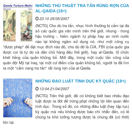
NHỮNG THỦ THUẬT TRA TẤN RÙNG RỢN CỦA
AL-QAIDA (18+)
23:10 25/05/2007
(NCTG) Cho dù tra tấn, nhục hình thường bị cấm tại đa
số các quốc gia văn minh trên thế giới, nhưng - trong
hậu trường -, hiếm ngành tư pháp hay an ninh nước
nào lại không ngầm sử dụng nó, như một công cụ
"được phép" để đạt mục đích nào đó, cho dù đó là CIA, FBI (của quốc gia
được coi là tự do và dân chủ hàng đầu thế giới), hay al-Qaida, tổ chức
khét tiếng của quân khủng bố. Mới đây, trong một cuộc tấn công của
quân đội Mỹ tại Iraq, tại một cứ điểm của quân khủng bố, người ta đã tìm
ra một "cẩm nang tra tấn" rất rùng rợn của al-Qaida.
NHỮNG ĐẠO LUẬT TÍNH DỤC KỲ QUẶC (18+)
13:04 21/04/2007
(NCTG) Trên thế giới, đã có không biết bao nhiêu đạo
luật được ra đời để trừng phạt những tội liên quan đến
tính dục. Trong số đó, có những điều luật (hay tập tục)
kỳ quặc mà nếu không được báo chí nhắc đến, có lẽ
chúng ta khó tưởng tượng được là chúng đã (có thời)
tồn tại.