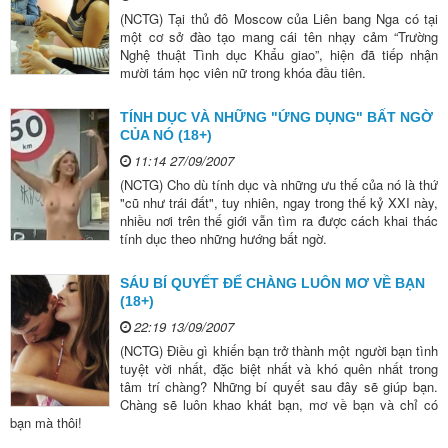
(NCTG) Tại thủ đô Moscow của Liên bang Nga có tại
một cơ sở đào tạo mang cái tên nhạy cảm “Trường
Nghệ thuật Tình dục Khẩu giao”, hiện đã tiếp nhận
mười tám học viên nữ trong khóa đầu tiên.
TÍNH DỤC VÀ NHỮNG "ỨNG DỤNG" BẤT NGỜ
CỦA NÓ (18+)
11:14 27/09/2007
(NCTG) Cho dù tính dục và những ưu thế của nó là thứ
"cũ như trái đất", tuy nhiên, ngay trong thế kỷ XXI này,
nhiều nơi trên thế giới vẫn tìm ra được cách khai thác
tính dục theo những hướng bất ngờ.
SÁU BÍ QUYẾT ĐỂ CHÀNG LUÔN MƠ VỀ BẠN
(18+)
22:19 13/09/2007
(NCTG) Điều gì khiến bạn trở thành một người bạn tình
tuyệt vời nhất, đặc biệt nhất và khó quên nhất trong
tâm trí chàng? Những bí quyết sau đây sẽ giúp bạn.
Chàng sẽ luôn khao khát bạn, mơ về bạn và chỉ có
bạn mà thôi!