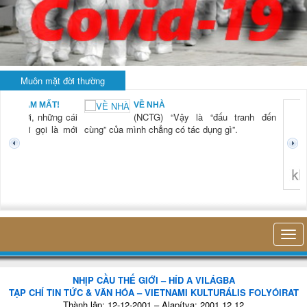
Muôn mặt đời thường
BẠN NAM MẤT!
VỀ NHÀ
TG) “Xời, những cái
(NCTG) “Vậy là “đấu tranh đến
tươi mới gọi là mới
cùng” của mình chẳng có tác dụng gì”.
không 
NHỊP CẦU THẾ GIỚI – HÍD A VILÁGBA
TẠP CHÍ TIN TỨC & VĂN HÓA – VIETNAMI KULTURÁLIS FOLYÓIRAT
Thành lập: 12-12-2001 – Alapítva: 2001.12.12