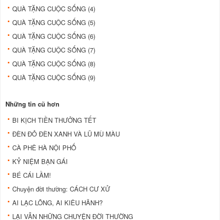
QUÀ TẶNG CUỘC SỐNG (4)
QUÀ TẶNG CUỘC SỐNG (5)
QUÀ TẶNG CUỘC SỐNG (6)
QUÀ TẶNG CUỘC SỐNG (7)
QUÀ TẶNG CUỘC SỐNG (8)
QUÀ TẶNG CUỘC SỐNG (9)
Những tin cũ hơn
BI KỊCH TIỀN THƯỞNG TẾT
ÐÈN ÐỎ ÐÈN XANH VÀ LŨ MÙ MÀU
CÀ PHÊ HÀ NỘI PHỐ
KỶ NIỆM BẠN GÁI
BÉ CÁI LẦM!
Chuyện đời thường: CÁCH CƯ XỬ
AI LẠC LÕNG, AI KIÊU HÃNH?
LẠI VẪN NHỮNG CHUYỆN ĐỜI THƯỜNG