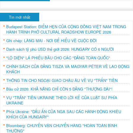
Tin mới nhất
Budapest Station: ĐIỂM HẸN CỦA CỘNG ĐỒNG VIỆT NAM TRONG
HÀNH TRÌNH PHỞ CULTURAL ROADSHOW EUROPE 2026
Ghi chép: LÀNG MAI - NƠI ĐỂ HIỂU VỀ CUỘC ĐỜI
Danh sách tỷ phú USD thế giới 2026: HUNGARY CÓ 6 NGƯỜI
"LỘ DIỆN" LÁ PHIẾU BẦU CHO CÁC "ĐẢNG TOÀN QUỐC"
CHÍNH SÁCH CỦA ĐẢNG TISZA VÀ MAGYAR PÉTER VỀ LAO ĐỘNG
KHÁCH
THÔNG TIN CHO NGOẠI GIAO CHÂU ÂU VỀ VỤ "TRẤN" TIỀN
Bầu cử 2026: KHẢ NĂNG CHỈ CÒN 5 ĐẢNG "THƯỢNG ĐÀI"!
VỤ "TRẤN" TIỀN UKRAINE THEO LỜI KỂ CỦA LUẬT SƯ PHÍA
UKRAINE
Phía Ukraine: "DẤU ẤN CỦA NGA SAU CÁC HÀNH ĐỘNG KHIÊU
KHÍCH CỦA HUNGARY"
Bloomberg: CHUYẾN VẬN CHUYỂN HÀNG "HOÀN TOÀN BÌNH
THƯỜNG"