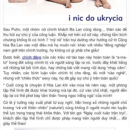
Sau Putin, một nhóm nữ chính khách Ba Lan cũng dùng… thân xác để
thu hút sự chú ý của công luận. Khắp nơi trên xứ sở này, những tấm bích
chương khổng lồ có hình 7 “mỹ nữ’ trần trụi dường như hướng cử tri Cộng
hòa Ba Lan vào một điều mà họ muốn nói: khác với nhiều “đồng nghiệp”
nam giới trên chính trường, họ không có gì phải che giấu!
Được biết,
chính đảng
của các kiều nữ táo bạo này hoàn toàn là “a-ma-
tơ” trong đời sống chính trị và người sáng lập ra nó, trước đây khét tiếng
với những bê bối tính dục, hay những bài viết mang nội dung “nhạy cảm”.
Tuy nhiên, các bình luận viên chính trị cho rằng, dù mới “vào nghề”,
nhưng với “chiêu thức” sexy này, họ đã gây sự chú ý trên toàn quốc!
* Cuối cùng là chuyện ở Hòa Lan khi vào mùa hè năm nay, một phòng
tập thể hình đã được khai trương mà tại đó, cứ vào chủ nhật, người đến
tập lại có thể phơi bày tấm thân “trong ngọc trắng ngà” của mình!
Có lẽ ý tưởng này xuất phát từ suy nghĩ, hẳn trong số những người chủ
trương “về với thiên nhiên” (naturist) cũng không ít người muốn rèn luyện
thể lực trong trạng thái khỏa thân. Với tên gọi “Ngày cuối tuần trần trụi”,
khách đến tập thể hình chỉ được phép mang trên người duy nhất… đôi
giày thể thao!