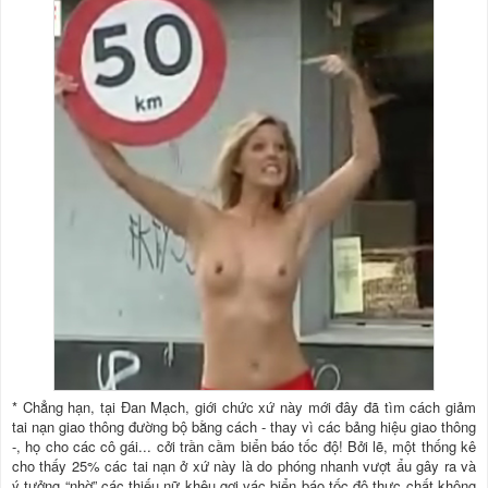
* Chẳng hạn, tại Đan Mạch, giới chức xứ này mới đây đã tìm cách giảm
tai nạn giao thông đường bộ bằng cách - thay vì các bảng hiệu giao thông
-, họ cho các cô gái... cởi trần cầm biển báo tốc độ! Bởi lẽ, một thống kê
cho thấy 25% các tai nạn ở xứ này là do phóng nhanh vượt ẩu gây ra và
ý tưởng “nhờ” các thiếu nữ khêu gợi vác biển báo tốc độ thực chất không