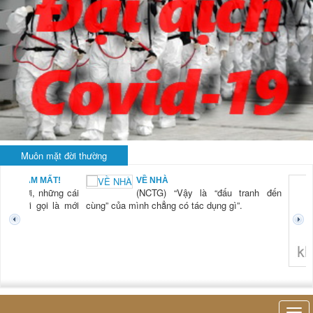
Muôn mặt đời thường
N NAM MẤT!
VỀ NHÀ
 “Xời, những cái
(NCTG) “Vậy là “đấu tranh đến
ơi mới gọi là mới
cùng” của mình chẳng có tác dụng gì”.
không ngh