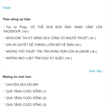
Tweet
Theo dòng sự kiện
Tòa án Pháp: CÓ THỂ ĐƯA BỨC ẢNH “NHẠY CẢM” LÊN
FACEBOOK (18+)
MOSCOW: THI KỸ NĂNG SEX CŨNG CÓ NGƯỜI TRƯỢT (18+)
SÁU BÍ QUYẾT ĐỂ CHÀNG LUÔN MƠ VỀ BẠN (18+)
NHỮNG THỦ THUẬT TRA TẤN RÙNG RỢN CỦA AL-QAIDA (18+)
NHỮNG ĐẠO LUẬT TÍNH DỤC KỲ QUẶC (18+)
Xem tiếp...
Những tin mới hơn
CHUYỆN SEX ĐÓ ĐÂY
QUÀ TẶNG CUỘC SỐNG (1)
QUÀ TẶNG CUỘC SỐNG (2)
QUÀ TẶNG CUỘC SỐNG (3)