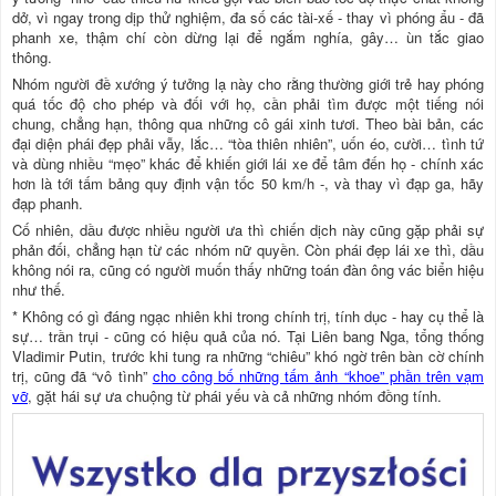
dở, vì ngay trong dịp thử nghiệm, đa số các tài-xế - thay vì phóng ẩu - đã
phanh xe, thậm chí còn dừng lại để ngắm nghía, gây… ùn tắc giao
thông.
Nhóm người đề xướng ý tưởng lạ này cho rằng thường giới trẻ hay phóng
quá tốc độ cho phép và đối với họ, cần phải tìm được một tiếng nói
chung, chẳng hạn, thông qua những cô gái xinh tươi. Theo bài bản, các
đại diện phái đẹp phải vẫy, lắc… “tòa thiên nhiên”, uốn éo, cười… tình tứ
và dùng nhiều “mẹo” khác để khiến giới lái xe để tâm đến họ - chính xác
hơn là tới tấm bảng quy định vận tốc 50 km/h -, và thay vì đạp ga, hãy
đạp phanh.
Cố nhiên, dầu được nhiều người ưa thì chiến dịch này cũng gặp phải sự
phản đối, chẳng hạn từ các nhóm nữ quyền. Còn phái đẹp lái xe thì, dầu
không nói ra, cũng có người muốn thấy những toán đàn ông vác biển hiệu
như thế.
* Không có gì đáng ngạc nhiên khi trong chính trị, tính dục - hay cụ thể là
sự… trần trụi - cũng có hiệu quả của nó. Tại Liên bang Nga, tổng thống
Vladimir Putin, trước khi tung ra những “chiêu” khó ngờ trên bàn cờ chính
trị, cũng đã “vô tình”
cho công bố những tấm ảnh “khoe” phần trên vạm
vỡ
, gặt hái sự ưa chuộng từ phái yếu và cả những nhóm đồng tính.