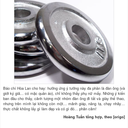
Báo chí Hòa Lan cho hay: hưởng ứng ý tưởng này đa phần là đàn ông (và
giới ký giả… có mặc quần áo), chỉ không thấy phụ nữ mấy. Những ý kiến
ban đầu cho thấy, cảnh tượng một nhóm đàn ông đi tất và giày thể thao,
nhưng trên mình lại không còn một… mảnh giáp, nâng tạ, chạy nhảy…
thực chất không lấy gì làm đẹp và có gì đó… phản cảm!
Hoàng Tuấn tổng hợp, theo [origo]