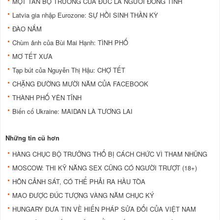
MỘT TÂN BỘ TRƯỞNG CỦA ĐỨC LÀ NGƯỜI ĐỒNG TÍNH
Latvia gia nhập Eurozone: SỰ HỒI SINH THẦN KỲ
ĐÀO NẮM
Chùm ảnh của Bùi Mai Hạnh: TÌNH PHỐ
MƠ TẾT XƯA
Tạp bút của Nguyễn Thị Hậu: CHỢ TẾT
CHẶNG ĐƯỜNG MƯỜI NĂM CỦA FACEBOOK
THÀNH PHỐ YÊN TĨNH
Biến cố Ukraine: MAIDAN LÀ TƯƠNG LAI
Những tin cũ hơn
HÀNG CHỤC BỘ TRƯỞNG THỔ BỊ CÁCH CHỨC VÌ THAM NHŨNG
MOSCOW: THI KỸ NĂNG SEX CŨNG CÓ NGƯỜI TRƯỢT (18+)
HÔN CẢNH SÁT, CÓ THỂ PHẢI RA HẦU TÒA
MAO ĐƯỢC ĐÚC TƯỢNG VÀNG NĂM CHỤC KÝ
HUNGARY ĐƯA TIN VỀ HIẾN PHÁP SỬA ĐỔI CỦA VIỆT NAM