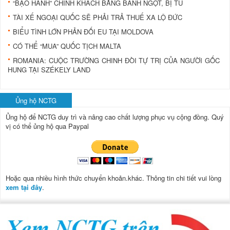
“BẠO HÀNH” CHÍNH KHÁCH BẰNG BÁNH NGỌT, BỊ TÙ
TÀI XẾ NGOẠI QUỐC SẼ PHẢI TRẢ THUẾ XA LỘ ĐỨC
BIỂU TÌNH LỚN PHẢN ĐỐI EU TẠI MOLDOVA
CÓ THỂ “MUA” QUỐC TỊCH MALTA
ROMANIA: CUỘC TRƯỜNG CHINH ĐÒI TỰ TRỊ CỦA NGƯỜI GỐC
HUNG TẠI SZÉKELY LAND
Ủng hộ NCTG
Ủng hộ để NCTG duy trì và nâng cao chất lượng phục vụ cộng đồng.
Quý
vị có thể ủng hộ qua Paypal
Hoặc qua nhiều hình thức chuyển khoản.khác. Thông tin chi tiết vui lòng
xem tại đây
.