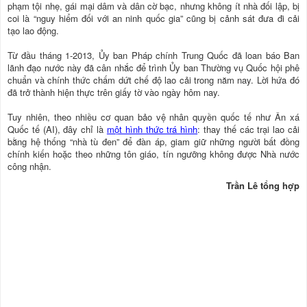
phạm tội nhẹ, gái mại dâm và dân cờ bạc, nhưng không ít nhà đối lập, bị
coi là “nguy hiểm đối với an ninh quốc gia” cũng bị cảnh sát đưa đi cải
tạo lao động.
Từ đầu tháng 1-2013, Ủy ban Pháp chính Trung Quốc đã loan báo Ban
lãnh đạo nước này đã cân nhắc để trình Ủy ban Thường vụ Quốc hội phê
chuẩn và chính thức chấm dứt chế độ lao cải trong năm nay. Lời hứa đó
đã trở thành hiện thực trên giấy tờ vào ngày hôm nay.
Tuy nhiên, theo nhiều cơ quan bảo vệ nhân quyền quốc tế như Ân xá
Quốc tế (AI), đây chỉ là
một hình thức trá hình
: thay thế các trại lao cải
bằng hệ thống “nhà tù đen” để đàn áp, giam giữ những người bất đồng
chính kiến hoặc theo những tôn giáo, tín ngưỡng không được Nhà nước
công nhận.
Trần Lê tổng hợp