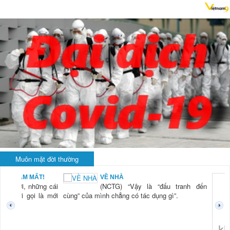
Muôn mặt đời thường
BẠN NAM MẤT!
VỀ NHÀ
TG) “Xời, những cái
(NCTG) “Vậy là “đấu tranh đến
tươi mới gọi là mới
cùng” của mình chẳng có tác dụng gì”.