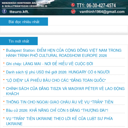
Bài đọc nhiều nhất
Tin mới nhất
Budapest Station: ĐIỂM HẸN CỦA CỘNG ĐỒNG VIỆT NAM TRONG
HÀNH TRÌNH PHỞ CULTURAL ROADSHOW EUROPE 2026
Ghi chép: LÀNG MAI - NƠI ĐỂ HIỂU VỀ CUỘC ĐỜI
Danh sách tỷ phú USD thế giới 2026: HUNGARY CÓ 6 NGƯỜI
"LỘ DIỆN" LÁ PHIẾU BẦU CHO CÁC "ĐẢNG TOÀN QUỐC"
CHÍNH SÁCH CỦA ĐẢNG TISZA VÀ MAGYAR PÉTER VỀ LAO ĐỘNG
KHÁCH
THÔNG TIN CHO NGOẠI GIAO CHÂU ÂU VỀ VỤ "TRẤN" TIỀN
Bầu cử 2026: KHẢ NĂNG CHỈ CÒN 5 ĐẢNG "THƯỢNG ĐÀI"!
VỤ "TRẤN" TIỀN UKRAINE THEO LỜI KỂ CỦA LUẬT SƯ PHÍA
UKRAINE