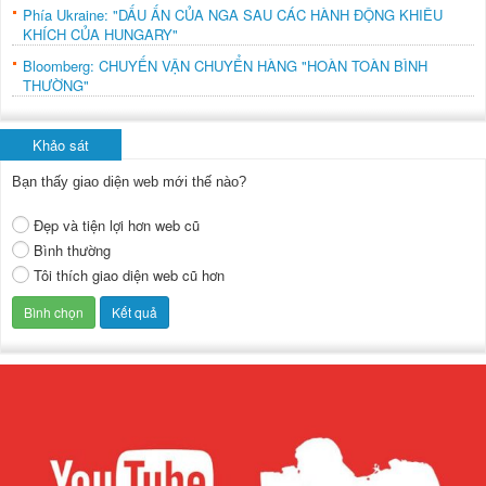
Phía Ukraine: "DẤU ẤN CỦA NGA SAU CÁC HÀNH ĐỘNG KHIÊU
KHÍCH CỦA HUNGARY"
Bloomberg: CHUYẾN VẬN CHUYỂN HÀNG "HOÀN TOÀN BÌNH
THƯỜNG"
Khảo sát
Bạn thấy giao diện web mới thế nào?
Đẹp và tiện lợi hơn web cũ
Bình thường
Tôi thích giao diện web cũ hơn