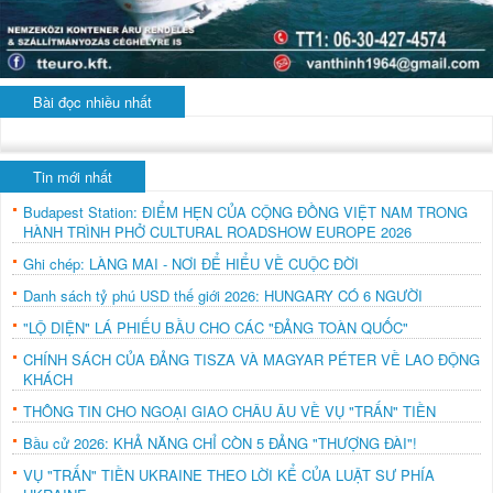
Bài đọc nhiều nhất
Tin mới nhất
Budapest Station: ĐIỂM HẸN CỦA CỘNG ĐỒNG VIỆT NAM TRONG
HÀNH TRÌNH PHỞ CULTURAL ROADSHOW EUROPE 2026
Ghi chép: LÀNG MAI - NƠI ĐỂ HIỂU VỀ CUỘC ĐỜI
Danh sách tỷ phú USD thế giới 2026: HUNGARY CÓ 6 NGƯỜI
"LỘ DIỆN" LÁ PHIẾU BẦU CHO CÁC "ĐẢNG TOÀN QUỐC"
CHÍNH SÁCH CỦA ĐẢNG TISZA VÀ MAGYAR PÉTER VỀ LAO ĐỘNG
KHÁCH
THÔNG TIN CHO NGOẠI GIAO CHÂU ÂU VỀ VỤ "TRẤN" TIỀN
Bầu cử 2026: KHẢ NĂNG CHỈ CÒN 5 ĐẢNG "THƯỢNG ĐÀI"!
VỤ "TRẤN" TIỀN UKRAINE THEO LỜI KỂ CỦA LUẬT SƯ PHÍA