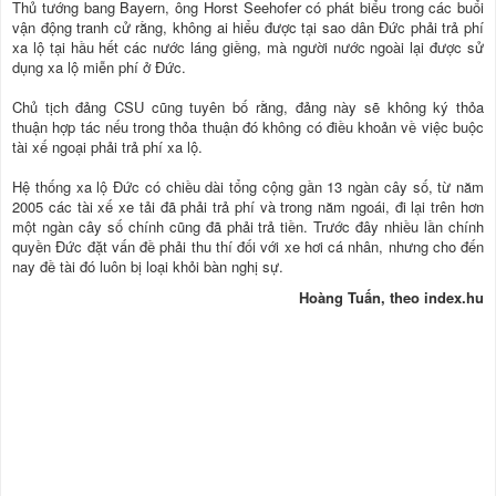
Thủ tướng bang Bayern, ông Horst Seehofer có phát biểu trong các buổi
vận động tranh cử rằng, không ai hiểu được tại sao dân Đức phải trả phí
xa lộ tại hầu hết các nước láng giềng, mà người nước ngoài lại được sử
dụng xa lộ miễn phí ở Đức.
Chủ tịch đảng CSU cũng tuyên bố rằng, đảng này sẽ không ký thỏa
thuận hợp tác nếu trong thỏa thuận đó không có điều khoản về việc buộc
tài xế ngoại phải trả phí xa lộ.
Hệ thống xa lộ Đức có chiều dài tổng cộng gần 13 ngàn cây số, từ năm
2005 các tài xế xe tải đã phải trả phí và trong năm ngoái, đi lại trên hơn
một ngàn cây số chính cũng đã phải trả tiền. Trước đây nhiều lần chính
quyền Đức đặt vấn đề phải thu thí đối với xe hơi cá nhân, nhưng cho đến
nay đề tài đó luôn bị loại khỏi bàn nghị sự.
Hoàng Tuấn, theo index.hu