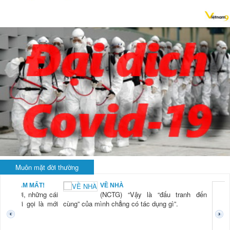
Muôn mặt đời thường
BẠN NAM MẤT!
VỀ NHÀ
TG) “Xời, những cái
(NCTG) “Vậy là “đấu tranh đến
tươi mới gọi là mới
cùng” của mình chẳng có tác dụng gì”.