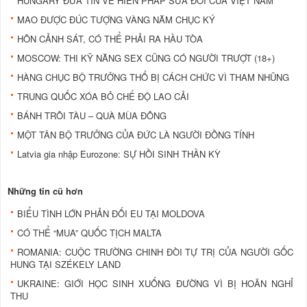
HUNGARY ĐƯA TIN VỀ HIẾN PHÁP SỬA ĐỔI CỦA VIỆT NAM
MAO ĐƯỢC ĐÚC TƯỢNG VÀNG NĂM CHỤC KÝ
HÔN CẢNH SÁT, CÓ THỂ PHẢI RA HẦU TÒA
MOSCOW: THI KỸ NĂNG SEX CŨNG CÓ NGƯỜI TRƯỢT (18+)
HÀNG CHỤC BỘ TRƯỞNG THỔ BỊ CÁCH CHỨC VÌ THAM NHŨNG
TRUNG QUỐC XÓA BỎ CHẾ ĐỘ LAO CẢI
BÁNH TRÔI TÀU – QUÀ MÙA ĐÔNG
MỘT TÂN BỘ TRƯỞNG CỦA ĐỨC LÀ NGƯỜI ĐỒNG TÍNH
Latvia gia nhập Eurozone: SỰ HỒI SINH THẦN KỲ
Những tin cũ hơn
BIỂU TÌNH LỚN PHẢN ĐỐI EU TẠI MOLDOVA
CÓ THỂ “MUA” QUỐC TỊCH MALTA
ROMANIA: CUỘC TRƯỜNG CHINH ĐÒI TỰ TRỊ CỦA NGƯỜI GỐC
HUNG TẠI SZÉKELY LAND
UKRAINE: GIỚI HỌC SINH XUỐNG ĐƯỜNG VÌ BỊ HOÃN NGHỈ
THU