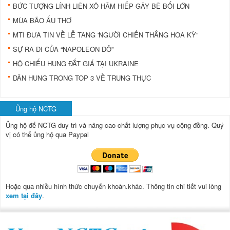
BỨC TƯỢNG LÍNH LIÊN XÔ HÃM HIẾP GÂY BÊ BỐI LỚN
MÙA BÃO ẤU THƠ
MTI ĐƯA TIN VỀ LỄ TANG 'NGƯỜI CHIẾN THẮNG HOA KỲ”
SỰ RA ĐI CỦA “NAPOLEON ĐỎ”
HỘ CHIẾU HUNG ĐẮT GIÁ TẠI UKRAINE
DÂN HUNG TRONG TOP 3 VỀ TRUNG THỰC
Ủng hộ NCTG
Ủng hộ để NCTG duy trì và nâng cao chất lượng phục vụ cộng đồng.
Quý
vị có thể ủng hộ qua Paypal
Hoặc qua nhiều hình thức chuyển khoản.khác. Thông tin chi tiết vui lòng
xem tại đây
.