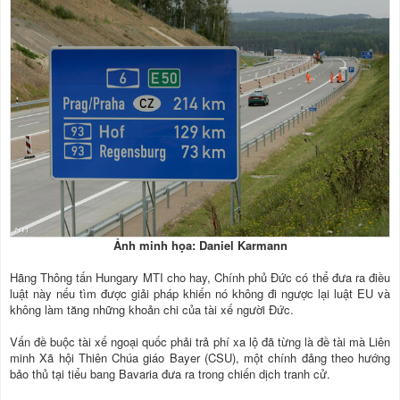
Ảnh minh họa: Daniel Karmann
Hãng Thông tấn Hungary MTI cho hay, Chính phủ Đức có thể đưa ra điều
luật này nếu tìm được giải pháp khiến nó không đi ngược lại luật EU và
không làm tăng những khoản chi của tài xế người Đức.
Vấn đề buộc tài xế ngoại quốc phải trả phí xa lộ đã từng là đề tài mà Liên
minh Xã hội Thiên Chúa giáo Bayer (CSU), một chính đảng theo hướng
bảo thủ tại tiểu bang Bavaria đưa ra trong chiến dịch tranh cử.