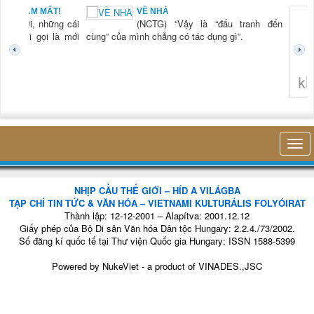
BẠN NAM MẤT!
VỀ NHÀ
TG) “Xời, những cái
(NCTG) “Vậy là “đấu tranh đến
tươi mới gọi là mới
cùng” của mình chẳng có tác dụng gì”.
không 
NHỊP CẦU THẾ GIỚI – HÍD A VILÁGBA
TẠP CHÍ TIN TỨC & VĂN HÓA – VIETNAMI KULTURÁLIS FOLYÓIRAT
Thành lập: 12-12-2001 – Alapítva: 2001.12.12
Giấy phép của Bộ Di sản Văn hóa Dân tộc Hungary: 2.2.4./73/2002.
Số đăng kí quốc tế tại Thư viện Quốc gia Hungary: ISSN 1588-5399
Powered by
NukeViet
- a product of
VINADES.,JSC