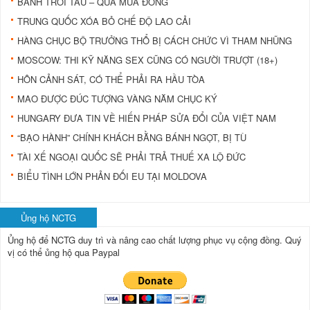
BÁNH TRÔI TÀU – QUÀ MÙA ĐÔNG
TRUNG QUỐC XÓA BỎ CHẾ ĐỘ LAO CẢI
HÀNG CHỤC BỘ TRƯỞNG THỔ BỊ CÁCH CHỨC VÌ THAM NHŨNG
MOSCOW: THI KỸ NĂNG SEX CŨNG CÓ NGƯỜI TRƯỢT (18+)
HÔN CẢNH SÁT, CÓ THỂ PHẢI RA HẦU TÒA
MAO ĐƯỢC ĐÚC TƯỢNG VÀNG NĂM CHỤC KÝ
HUNGARY ĐƯA TIN VỀ HIẾN PHÁP SỬA ĐỔI CỦA VIỆT NAM
“BẠO HÀNH” CHÍNH KHÁCH BẰNG BÁNH NGỌT, BỊ TÙ
TÀI XẾ NGOẠI QUỐC SẼ PHẢI TRẢ THUẾ XA LỘ ĐỨC
BIỂU TÌNH LỚN PHẢN ĐỐI EU TẠI MOLDOVA
Ủng hộ NCTG
Ủng hộ để NCTG duy trì và nâng cao chất lượng phục vụ cộng đồng.
Quý
vị có thể ủng hộ qua Paypal