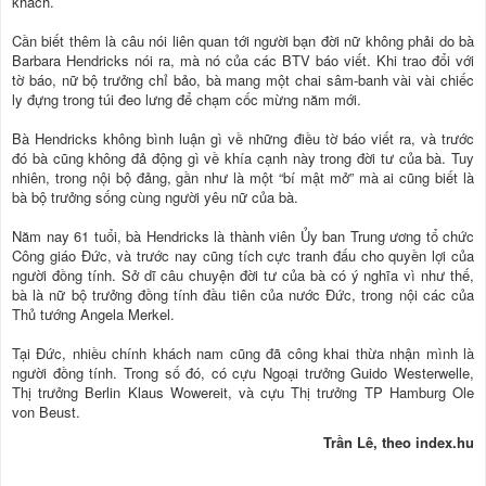
khách.
Cần biết thêm là câu nói liên quan tới người bạn đời nữ không phải do bà
Barbara Hendricks nói ra, mà nó của các BTV báo viết. Khi trao đổi với
tờ báo, nữ bộ trưởng chỉ bảo, bà mang một chai sâm-banh vài vài chiếc
ly đựng trong túi đeo lưng để chạm cốc mừng năm mới.
Bà Hendricks không bình luận gì về những điều tờ báo viết ra, và trước
đó bà cũng không đả động gì về khía cạnh này trong đời tư của bà. Tuy
nhiên, trong nội bộ đảng, gần như là một “bí mật mở” mà ai cũng biết là
bà bộ trưởng sống cùng người yêu nữ của bà.
Năm nay 61 tuổi, bà Hendricks là thành viên Ủy ban Trung ương tổ chức
Công giáo Đức, và trước nay cũng tích cực tranh đấu cho quyền lợi của
người đồng tính. Sở dĩ câu chuyện đời tư của bà có ý nghĩa vì như thế,
bà là nữ bộ trưởng đồng tính đầu tiên của nước Đức, trong nội các của
Thủ tướng Angela Merkel.
Tại Đức, nhiều chính khách nam cũng đã công khai thừa nhận mình là
người đồng tính. Trong số đó, có cựu Ngoại trưởng Guido Westerwelle,
Thị trưởng Berlin Klaus Wowereit, và cựu Thị trưởng TP Hamburg Ole
von Beust.
Trần Lê, theo index.hu