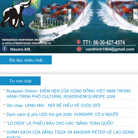
Bài đọc nhiều nhất
Tin mới nhất
Budapest Station: ĐIỂM HẸN CỦA CỘNG ĐỒNG VIỆT NAM TRONG
HÀNH TRÌNH PHỞ CULTURAL ROADSHOW EUROPE 2026
Ghi chép: LÀNG MAI - NƠI ĐỂ HIỂU VỀ CUỘC ĐỜI
Danh sách tỷ phú USD thế giới 2026: HUNGARY CÓ 6 NGƯỜI
"LỘ DIỆN" LÁ PHIẾU BẦU CHO CÁC "ĐẢNG TOÀN QUỐC"
CHÍNH SÁCH CỦA ĐẢNG TISZA VÀ MAGYAR PÉTER VỀ LAO ĐỘNG
KHÁCH