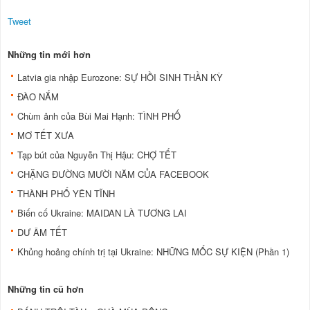
Tweet
Những tin mới hơn
Latvia gia nhập Eurozone: SỰ HỒI SINH THẦN KỲ
ĐÀO NẮM
Chùm ảnh của Bùi Mai Hạnh: TÌNH PHỐ
MƠ TẾT XƯA
Tạp bút của Nguyễn Thị Hậu: CHỢ TẾT
CHẶNG ĐƯỜNG MƯỜI NĂM CỦA FACEBOOK
THÀNH PHỐ YÊN TĨNH
Biến cố Ukraine: MAIDAN LÀ TƯƠNG LAI
DƯ ÂM TẾT
Khủng hoảng chính trị tại Ukraine: NHỮNG MỐC SỰ KIỆN (Phần 1)
Những tin cũ hơn