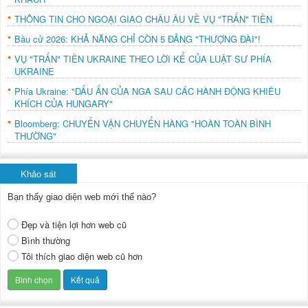
THÔNG TIN CHO NGOẠI GIAO CHÂU ÂU VỀ VỤ "TRẤN" TIỀN
Bầu cử 2026: KHẢ NĂNG CHỈ CÒN 5 ĐẢNG "THƯỢNG ĐÀI"!
VỤ "TRẤN" TIỀN UKRAINE THEO LỜI KỂ CỦA LUẬT SƯ PHÍA
UKRAINE
Phía Ukraine: "DẤU ẤN CỦA NGA SAU CÁC HÀNH ĐỘNG KHIÊU
KHÍCH CỦA HUNGARY"
Bloomberg: CHUYẾN VẬN CHUYỂN HÀNG "HOÀN TOÀN BÌNH
THƯỜNG"
Khảo sát
Bạn thấy giao diện web mới thế nào?
Đẹp và tiện lợi hơn web cũ
Bình thường
Tôi thích giao diện web cũ hơn