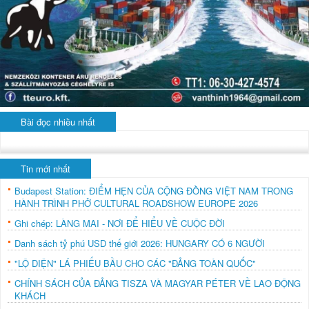
Bài đọc nhiều nhất
Tin mới nhất
Budapest Station: ĐIỂM HẸN CỦA CỘNG ĐỒNG VIỆT NAM TRONG
HÀNH TRÌNH PHỞ CULTURAL ROADSHOW EUROPE 2026
Ghi chép: LÀNG MAI - NƠI ĐỂ HIỂU VỀ CUỘC ĐỜI
Danh sách tỷ phú USD thế giới 2026: HUNGARY CÓ 6 NGƯỜI
"LỘ DIỆN" LÁ PHIẾU BẦU CHO CÁC "ĐẢNG TOÀN QUỐC"
CHÍNH SÁCH CỦA ĐẢNG TISZA VÀ MAGYAR PÉTER VỀ LAO ĐỘNG
KHÁCH