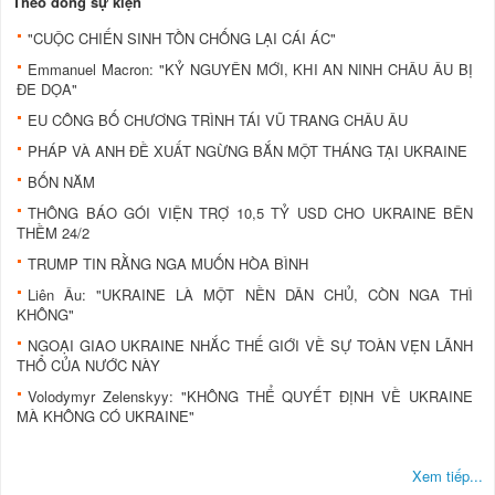
Theo dòng sự kiện
"CUỘC CHIẾN SINH TỒN CHỐNG LẠI CÁI ÁC"
Emmanuel Macron: "KỶ NGUYÊN MỚI, KHI AN NINH CHÂU ÂU BỊ
ĐE DỌA"
EU CÔNG BỐ CHƯƠNG TRÌNH TÁI VŨ TRANG CHÂU ÂU
PHÁP VÀ ANH ĐỀ XUẤT NGỪNG BẮN MỘT THÁNG TẠI UKRAINE
BỐN NĂM
THÔNG BÁO GÓI VIỆN TRỢ 10,5 TỶ USD CHO UKRAINE BÊN
THỀM 24/2
TRUMP TIN RẰNG NGA MUỐN HÒA BÌNH
Liên Âu: "UKRAINE LÀ MỘT NỀN DÂN CHỦ, CÒN NGA THÌ
KHÔNG"
NGOẠI GIAO UKRAINE NHẮC THẾ GIỚI VỀ SỰ TOÀN VẸN LÃNH
THỔ CỦA NƯỚC NÀY
Volodymyr Zelenskyy: "KHÔNG THỂ QUYẾT ĐỊNH VỀ UKRAINE
MÀ KHÔNG CÓ UKRAINE"
Xem tiếp...