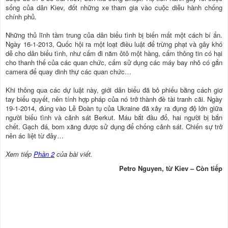
sống của dân Kiev, đốt những xe tham gia vào cuộc diễu hành chống
chính phủ.
Những thủ lĩnh tầm trung của dân biểu tình bị biến mất một cách bí ẩn.
Ngày 16-1-2013, Quốc hội ra một loạt điều luật để trừng phạt và gây khó
dễ cho dân biểu tình, như cấm đi năm ôtô một hàng, cấm thông tin có hại
cho thanh thế của các quan chức, cấm sử dụng các máy bay nhỏ có gắn
camera để quay dinh thự các quan chức…
Khi thông qua các dự luật này, giới dân biểu đã bỏ phiếu bằng cách giơ
tay biểu quyết, nên tính hợp pháp của nó trở thành đề tài tranh cãi. Ngày
19-1-2014, đúng vào Lễ Đoàn tụ của Ukraine đã xảy ra đụng độ lớn giữa
người biểu tình và cảnh sát Berkut. Máu bắt đầu đổ, hai người bị bắn
chết. Gạch đá, bom xăng được sử dụng để chống cảnh sát. Chiến sự trở
nên ác liệt từ đây…
Xem tiếp
Phần 2
của bài viết.
Petro Nguyen, từ Kiev – Còn tiếp