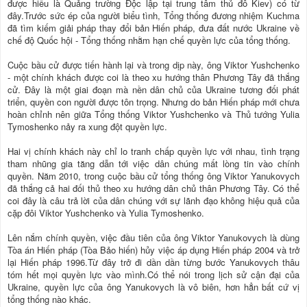
được hiểu là Quảng trường Độc lập tại trung tâm thủ đô Kiev) có từ
đây.Trước sức ép của người biểu tình, Tổng thống đương nhiệm Kuchma
đã tìm kiếm giải pháp thay đổi bản Hiến pháp, đưa đất nước Ukraine về
chế độ Quốc hội - Tổng thống nhằm hạn chế quyền lực của tổng thống.
Cuộc bầu cử được tiến hành lại và trong dịp này, ông Viktor Yushchenko
- một chính khách được coi là theo xu hướng thân Phương Tây đã thắng
cử. Đây là một giai đoạn mà nền dân chủ của Ukraine tương đối phát
triển, quyền con người được tôn trọng. Nhưng do bản Hiến pháp mới chưa
hoàn chỉnh nên giữa Tổng thống Viktor Yushchenko và Thủ tướng Yulia
Tymoshenko nảy ra xung đột quyền lực.
Hai vị chính khách này chỉ lo tranh chấp quyền lực với nhau, tình trạng
tham nhũng gia tăng dẫn tới việc dân chúng mất lòng tin vào chính
quyền. Năm 2010, trong cuộc bầu cử tổng thống ông Viktor Yanukovych
đã thắng cả hai đối thủ theo xu hướng dân chủ thân Phương Tây. Có thể
coi đây là câu trả lời của dân chúng với sự lãnh đạo không hiệu quả của
cặp đôi Viktor Yushchenko và Yulia Tymoshenko.
Lên nắm chính quyền, việc đầu tiên của ông Viktor Yanukovych là dùng
Tòa án Hiến pháp (Tòa Bảo hiến) hủy việc áp dụng Hiến pháp 2004 và trở
lại Hiến pháp 1996.Từ đây trở đi dần dần từng bước Yanukovych thâu
tóm hết mọi quyền lực vào mình.Có thể nói trong lịch sử cận đại của
Ukraine, quyền lực của ông Yanukovych là vô biên, hơn hẳn bất cứ vị
tổng thống nào khác.