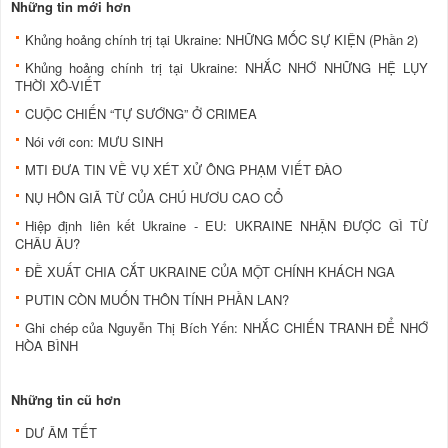
Những tin mới hơn
Khủng hoảng chính trị tại Ukraine: NHỮNG MỐC SỰ KIỆN (Phần 2)
Khủng hoảng chính trị tại Ukraine: NHẮC NHỚ NHỮNG HỆ LỤY
THỜI XÔ-VIẾT
CUỘC CHIẾN “TỰ SƯỚNG” Ở CRIMEA
Nói với con: MƯU SINH
MTI ĐƯA TIN VỀ VỤ XÉT XỬ ÔNG PHẠM VIẾT ĐÀO
NỤ HÔN GIÃ TỪ CỦA CHÚ HƯƠU CAO CỔ
Hiệp định liên kết Ukraine - EU: UKRAINE NHẬN ĐƯỢC GÌ TỪ
CHÂU ÂU?
ĐỀ XUẤT CHIA CẮT UKRAINE CỦA MỘT CHÍNH KHÁCH NGA
PUTIN CÒN MUỐN THÔN TÍNH PHẦN LAN?
Ghi chép của Nguyễn Thị Bích Yến: NHẮC CHIẾN TRANH ĐỂ NHỚ
HÒA BÌNH
Những tin cũ hơn
DƯ ÂM TẾT