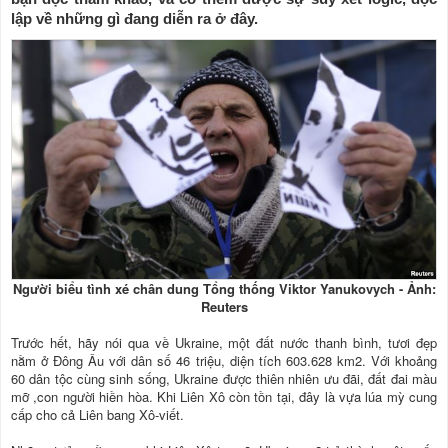
lập về những gì đang diễn ra ở đây.
Người biểu tình xé chân dung Tổng thống Viktor Yanukovych - Ảnh:
Reuters
Trước hết, hãy nói qua về Ukraine, một đất nước thanh bình, tươi đẹp
nằm ở Đông Âu với dân số 46 triệu, diện tích 603.628 km2. Với khoảng
60 dân tộc cùng sinh sống, Ukraine được thiên nhiên ưu đãi, đất đai màu
mỡ ,con người hiền hòa. Khi Liên Xô còn tồn tại, đây là vựa lúa mỳ cung
cấp cho cả Liên bang Xô-viết.