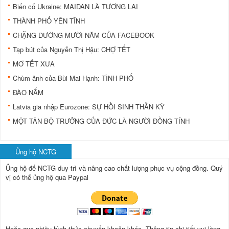
Biến cố Ukraine: MAIDAN LÀ TƯƠNG LAI
THÀNH PHỐ YÊN TĨNH
CHẶNG ĐƯỜNG MƯỜI NĂM CỦA FACEBOOK
Tạp bút của Nguyễn Thị Hậu: CHỢ TẾT
MƠ TẾT XƯA
Chùm ảnh của Bùi Mai Hạnh: TÌNH PHỐ
ĐÀO NẮM
Latvia gia nhập Eurozone: SỰ HỒI SINH THẦN KỲ
MỘT TÂN BỘ TRƯỞNG CỦA ĐỨC LÀ NGƯỜI ĐỒNG TÍNH
Ủng hộ NCTG
Ủng hộ để NCTG duy trì và nâng cao chất lượng phục vụ cộng đồng.
Quý
vị có thể ủng hộ qua Paypal
Hoặc qua nhiều hình thức chuyển khoản.khác. Thông tin chi tiết vui lòng