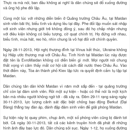
Thực ra mà nói, ban đầu không ai nghĩ là dân chúng sẽ đổ xuống đường
và ủng hộ phe đối lập.
Cùng một lúc với những diễn biến ở Quảng trường Châu Âu, tại Maidan
sinh viên bãi thị, biểu tình và dựng lều tại đây. Phe đối lập muốn sát nhập
với sinh viên nhưng giới trẻ không đồng ý, sau đó họ chấp nhận nhưng
với điều kiện không có biểu tượng, cờ quạt chính trị. Họ đứng với nhau,
biểu tình, múa hát, reo hò, nhìn chung là vô hại đối với chính quyền.
Ngày 28-11-2013, Hội nghị thượng đỉnh tại Vinus kết thúc, Ukraine không
ký Hiệp ước thương mại với Châu Âu. Tình hình tại Maidan lúc này được
đặt tên là EvroMaidan không có diễn biến gì mới. Mọi người nói chung
thất vọng vì cảm thấy mất cơ hội cải cách đất nước theo Châu Âu. Vào
thời điểm này, Tòa án thành phố Kiev lập tức ra quyết định cấm tụ tập tại
Maidan.
Dân chúng tản dần khỏi Maidan vì năm mới sắp đến - tại quảng trường
chỉ còn lại đám sinh viên. Rồi một sự kiện - hoặc có thể nói là một kịch
bản mà nhiều người không ngờ tới - đã xảy ra. Đêm 29-11 rạng sáng ngày
30-11-2013, lực lượng cảnh sát đặc biệt chống bạo động Berkut (Đại
Bàng) thẳng tay đàn áp, đánh đập đám sinh viên để giải phóng Maidan.
Sự kiện này bị quay phim, chụp ảnh, một số phóng viên cũng bị đánh tơi
bời. Cả ngày 30-11-2013, tất cả các kênh truyền hình đã phát đi những
hình ảnh đầy bạo lực đó. Dân chúng sôi sục. Ngày 1-12, họ xuống đường