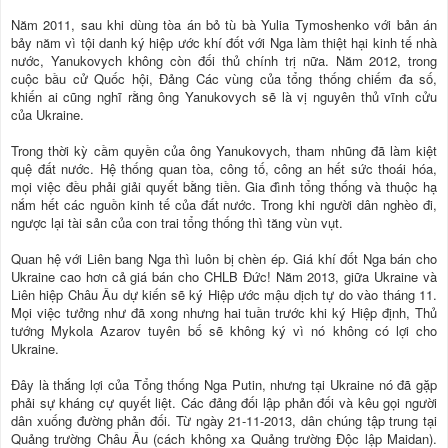
Năm 2011, sau khi dùng tòa án bỏ tù bà Yulia Tymoshenko với bản án
bảy năm vì tội danh ký hiệp ước khí đốt với Nga làm thiệt hại kinh tế nhà
nước, Yanukovych không còn đối thủ chính trị nữa. Năm 2012, trong
cuộc bầu cử Quốc hội, Đảng Các vùng của tổng thống chiếm đa số,
khiến ai cũng nghĩ rằng ông Yanukovych sẽ là vị nguyên thủ vĩnh cửu
của Ukraine.
Trong thời kỳ cầm quyền của ông Yanukovych, tham nhũng đã làm kiệt
quệ đất nước. Hệ thống quan tòa, công tố, công an hết sức thoái hóa,
mọi việc đều phải giải quyết bằng tiền. Gia đình tổng thống và thuộc hạ
nắm hết các nguồn kinh tế của đất nước. Trong khi người dân nghèo đi,
ngược lại tài sản của con trai tổng thống thì tăng vùn vụt.
Quan hệ với Liên bang Nga thì luôn bị chèn ép. Giá khí đốt Nga bán cho
Ukraine cao hơn cả giá bán cho CHLB Đức! Năm 2013, giữa Ukraine và
Liên hiệp Châu Âu dự kiến sẽ ký Hiệp ước mậu dịch tự do vào tháng 11.
Mọi việc tưởng như đã xong nhưng hai tuần trước khi ký Hiệp định, Thủ
tướng Mykola Azarov tuyên bố sẽ không ký vì nó không có lợi cho
Ukraine.
Đây là thắng lợi của Tổng thống Nga Putin, nhưng tại Ukraine nó đã gặp
phải sự kháng cự quyết liệt. Các đảng đối lập phản đối và kêu gọi người
dân xuống đường phản đối. Từ ngày 21-11-2013, dân chúng tập trung tại
Quảng trường Châu Âu (cách không xa Quảng trường Độc lập Maidan).