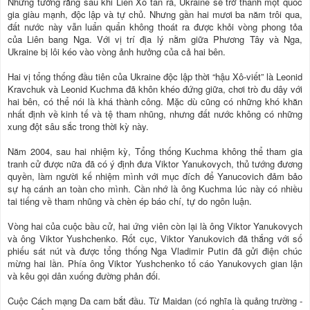
Những tưởng rằng sau khi Liên Xô tan rã, Ukraine sẽ trở thành một quốc
gia giàu mạnh, độc lập và tự chủ. Nhưng gần hai mươi ba năm trôi qua,
đất nước này vẫn luẩn quẩn không thoát ra được khỏi vòng phong tỏa
của Liên bang Nga. Với vị trí địa lý nằm giữa Phương Tây và Nga,
Ukraine bị lôi kéo vào vòng ảnh hưởng của cả hai bên.
Hai vị tổng thống đầu tiên của Ukraine độc lập thời “hậu Xô-viết” là Leonid
Kravchuk và Leonid Kuchma đã khôn khéo đứng giữa, chơi trò đu dây với
hai bên, có thể nói là khá thành công. Mặc dù cũng có những khó khăn
nhất định về kinh tế và tệ tham nhũng, nhưng đất nước không có những
xung đột sâu sắc trong thời kỳ này.
Năm 2004, sau hai nhiệm kỳ, Tổng thống Kuchma không thể tham gia
tranh cử được nữa đã có ý định đưa Viktor Yanukovych, thủ tướng đương
quyền, làm người kế nhiệm mình với mục đích để Yanucovich đảm bảo
sự hạ cánh an toàn cho mình. Cần nhớ là ông Kuchma lúc này có nhiều
tai tiếng về tham nhũng và chèn ép báo chí, tự do ngôn luận.
Vòng hai của cuộc bầu cử, hai ứng viên còn lại là ông Viktor Yanukovych
và ông Viktor Yushchenko. Rốt cục, Viktor Yanukovich đã thắng với số
phiếu sát nút và được tổng thống Nga Vladimir Putin đã gửi điện chúc
mừng hai lần. Phía ông Viktor Yushchenko tố cáo Yanukovych gian lận
và kêu gọi dân xuống đường phản đối.
Cuộc Cách mạng Da cam bắt đầu. Từ Maidan (có nghĩa là quảng trường -