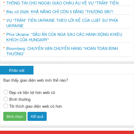
THÔNG TIN CHO NGOẠI GIAO CHÂU ÂU VỀ VỤ "TRẤN" TIỀN
Bầu cử 2026: KHẢ NĂNG CHỈ CÒN 5 ĐẢNG "THƯỢNG ĐÀI"!
VỤ "TRẤN" TIỀN UKRAINE THEO LỜI KỂ CỦA LUẬT SƯ PHÍA
UKRAINE
Phía Ukraine: "DẤU ẤN CỦA NGA SAU CÁC HÀNH ĐỘNG KHIÊU
KHÍCH CỦA HUNGARY"
Bloomberg: CHUYẾN VẬN CHUYỂN HÀNG "HOÀN TOÀN BÌNH
THƯỜNG"
Khảo sát
Bạn thấy giao diện web mới thế nào?
Đẹp và tiện lợi hơn web cũ
Bình thường
Tôi thích giao diện web cũ hơn