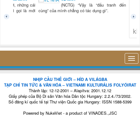
(NCTG) “Vậy là “đấu tranh đến
ùng” của mình chẳng có tác dụng gì”.
không nghĩ tới bất kỳ điều gì 
NHỊP CẦU THẾ GIỚI – HÍD A VILÁGBA
TẠP CHÍ TIN TỨC & VĂN HÓA – VIETNAMI KULTURÁLIS FOLYÓIRAT
Thành lập: 12-12-2001 – Alapítva: 2001.12.12
Giấy phép của Bộ Di sản Văn hóa Dân tộc Hungary: 2.2.4./73/2002.
Số đăng kí quốc tế tại Thư viện Quốc gia Hungary: ISSN 1588-5399
Powered by
NukeViet
- a product of
VINADES.,JSC