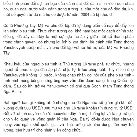
biểu tình phản đối sự tàn bạo của cảnh sát đối đám sinh viên con cháu
họ, quan ngại trước viễn cảnh trong tương lai của một chế độ độc tài, khi
một số quyền tự do mà họ có được từ năm 2004 sẽ bị tước đi.
Có lẽ Phương Tây, Mỹ và phe đối lập đã lợi dụng biến cố này để dấy lên
làn sóng biểu tình. Thực chất tương đối khó nắm bắt một cách chính xác
điều gì đã xảy ra. Đây là một sự hợp tác ăn ý giữa một số thành phần
trong chính quyền, có những lợi ích bị gia đình, bè cánh của Tổng thống
Yanukovych cướp mất, và phe đối lập với sự hỗ trợ của Mỹ và Phương
Tây.
Khẩu hiệu của người biểu tình là Thủ tướng Ukraine phải từ chức, những
người tổ chức cuộc đàn áp phải chịu tội trước pháp luật. Tuy nhiên ông
Yanukovych không lùi bước, không chấp nhận đòi hỏi của phe biểu tình -
tình hình nóng bỏng nhưng ông này vẫn dẫn đoàn sang Trung Quốc hội
đàm. Sau đó khi trở về Yanukovych có ghé qua Sochi thăm Tổng thống
Nga Putin.
Hai người bàn gì không ai rõ nhưng sau đó Nga hứa sẽ giảm giá khí đốt
xuống dưới 300 USD/1000 m3 và cho Ukraine khoản tín dụng 15 tỷ USD.
Đối với chính quyền của Yanucovich đây là một thắng lợi và là sự trả giá
cho việc quay về vòng quản lý của Nga. Ba tỷ đô-la được Nga chuyển
ngay vào ngân khố quốc gia, và Thủ tướng Ukraine dùng tiền này trả
lương, tiền hưu trí cho nhân viên công chức.