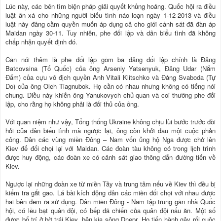
Lúc này, các bên tìm biện pháp giải quyết khủng hoảng. Quốc hội ra điều
luật ân xá cho những người biểu tình náo loạn ngày 1-12-2013 và điều
luật này đảng cầm quyền muốn áp dụng cả cho giới cảnh sát đã đàn áp
Maidan ngày 30-11. Tuy nhiên, phe đối lập và dân biểu tình đã không
chấp nhận quyết định đó.
Cần nói thêm là phe đối lập gồm ba đảng đối lập chính là Đảng
Batcovsina (Tổ Quốc) của ông Arseniy Yatsenyuk, Đảng Udar (Nắm
Đấm) của cựu vô địch quyền Anh Vitali Klitschko và Đảng Svaboda (Tự
Do) của ông Oleh Tiagnubok. Họ cần có nhau nhưng không có tiếng nói
chung. Điều này khiến ông Yanukovych chủ quan và coi thường phe đối
lập, cho rằng họ không phải là đối thủ của ông.
Với quan niệm như vậy, Tổng thống Ukraine không chịu lùi bước trước đòi
hỏi của dân biểu tình mà ngược lại, ông còn khởi đầu một cuộc phản
công. Dân các vùng miền Đông – Nam vốn ủng hộ Nga được chở lên
Kiev để đối chọi lại với Maidan. Các đoàn tàu không có trong lịch trình
được huy động, các đoàn xe có cảnh sát giao thông dẫn đường tiến về
Kiev.
Ngược lại những đoàn xe từ miền Tây và trung tâm nếu về Kiev thì đều bị
kiểm tra gắt gao. Lá bài kích động dân các miền đối chọi với nhau được
hai bên đem ra sử dụng. Dân miền Đông - Nam tập trung gần nhà Quốc
hội, có lều bạt quân đội, có bếp dã chiến của quân đội nấu ăn. Một số
được bố trí ở bờ trái Kiev, bên kia sông Dnepr. Họ tiến hành gây rối cuộc