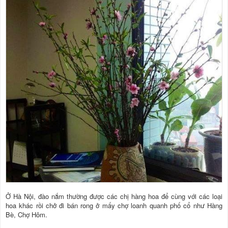
Ở Hà Nội, đào nắm thường được các chị hàng hoa để cùng với các loại
hoa khác rồi chở đi bán rong ở mấy chợ loanh quanh phố cổ như Hàng
Bè, Chợ Hôm.