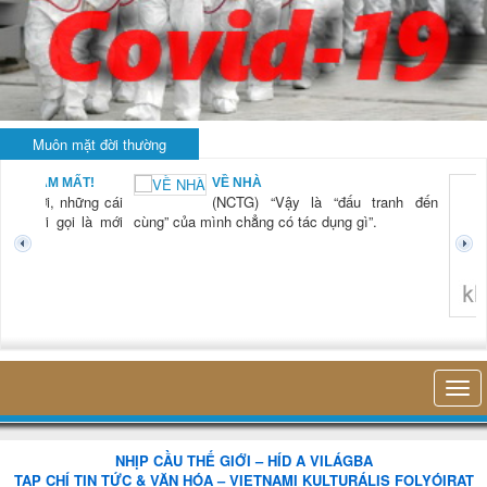
Muôn mặt đời thường
BẠN NAM MẤT!
VỀ NHÀ
TG) “Xời, những cái
(NCTG) “Vậy là “đấu tranh đến
tươi mới gọi là mới
cùng” của mình chẳng có tác dụng gì”.
không 
NHỊP CẦU THẾ GIỚI – HÍD A VILÁGBA
TẠP CHÍ TIN TỨC & VĂN HÓA – VIETNAMI KULTURÁLIS FOLYÓIRAT