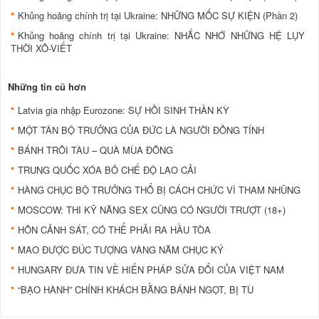
Khủng hoảng chính trị tại Ukraine: NHỮNG MỐC SỰ KIỆN (Phần 2)
Khủng hoảng chính trị tại Ukraine: NHẮC NHỚ NHỮNG HỆ LỤY
THỜI XÔ-VIẾT
Những tin cũ hơn
Latvia gia nhập Eurozone: SỰ HỒI SINH THẦN KỲ
MỘT TÂN BỘ TRƯỞNG CỦA ĐỨC LÀ NGƯỜI ĐỒNG TÍNH
BÁNH TRÔI TÀU – QUÀ MÙA ĐÔNG
TRUNG QUỐC XÓA BỎ CHẾ ĐỘ LAO CẢI
HÀNG CHỤC BỘ TRƯỞNG THỔ BỊ CÁCH CHỨC VÌ THAM NHŨNG
MOSCOW: THI KỸ NĂNG SEX CŨNG CÓ NGƯỜI TRƯỢT (18+)
HÔN CẢNH SÁT, CÓ THỂ PHẢI RA HẦU TÒA
MAO ĐƯỢC ĐÚC TƯỢNG VÀNG NĂM CHỤC KÝ
HUNGARY ĐƯA TIN VỀ HIẾN PHÁP SỬA ĐỔI CỦA VIỆT NAM
“BẠO HÀNH” CHÍNH KHÁCH BẰNG BÁNH NGỌT, BỊ TÙ