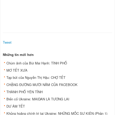
Tweet
Những tin mới hơn
Chùm ảnh của Bùi Mai Hạnh: TÌNH PHỐ
MƠ TẾT XƯA
Tạp bút của Nguyễn Thị Hậu: CHỢ TẾT
CHẶNG ĐƯỜNG MƯỜI NĂM CỦA FACEBOOK
THÀNH PHỐ YÊN TĨNH
Biến cố Ukraine: MAIDAN LÀ TƯƠNG LAI
DƯ ÂM TẾT
Khủng hoảng chính trị tại Ukraine: NHỮNG MỐC SỰ KIỆN (Phần 1)