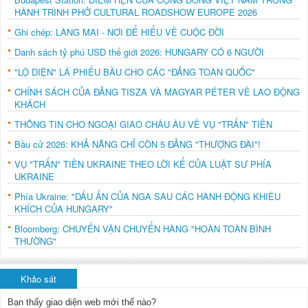
HÀNH TRÌNH PHỞ CULTURAL ROADSHOW EUROPE 2026
Ghi chép: LÀNG MAI - NƠI ĐỂ HIỂU VỀ CUỘC ĐỜI
Danh sách tỷ phú USD thế giới 2026: HUNGARY CÓ 6 NGƯỜI
"LỘ DIỆN" LÁ PHIẾU BẦU CHO CÁC "ĐẢNG TOÀN QUỐC"
CHÍNH SÁCH CỦA ĐẢNG TISZA VÀ MAGYAR PÉTER VỀ LAO ĐỘNG
KHÁCH
THÔNG TIN CHO NGOẠI GIAO CHÂU ÂU VỀ VỤ "TRẤN" TIỀN
Bầu cử 2026: KHẢ NĂNG CHỈ CÒN 5 ĐẢNG "THƯỢNG ĐÀI"!
VỤ "TRẤN" TIỀN UKRAINE THEO LỜI KỂ CỦA LUẬT SƯ PHÍA
UKRAINE
Phía Ukraine: "DẤU ẤN CỦA NGA SAU CÁC HÀNH ĐỘNG KHIÊU
KHÍCH CỦA HUNGARY"
Bloomberg: CHUYẾN VẬN CHUYỂN HÀNG "HOÀN TOÀN BÌNH
THƯỜNG"
Khảo sát
Bạn thấy giao diện web mới thế nào?