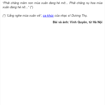
“
Phải chăng mầm non mùa xuân đang hé mở... Phải chăng nụ hoa mùa
xuân đang hé nở...
” (*)
(*) “Lắng nghe mùa xuân về”,
ca khúc
của nhạc sĩ Dương Thụ.
Bài và ảnh: Vĩnh Quyên, từ Hà Nội