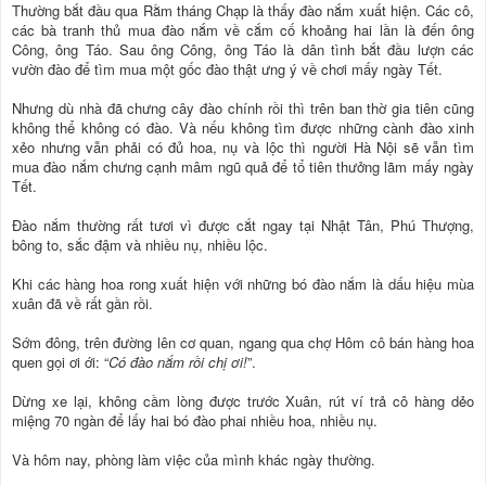
Thường bắt đầu qua Rằm tháng Chạp là thấy đào nắm xuất hiện. Các cô,
các bà tranh thủ mua đào nắm về cắm cố khoảng hai lần là đến ông
Công, ông Táo. Sau ông Công, ông Táo là dân tình bắt đầu lượn các
vườn đào để tìm mua một gốc đào thật ưng ý về chơi mấy ngày Tết.
Nhưng dù nhà đã chưng cây đào chính rồi thì trên ban thờ gia tiên cũng
không thể không có đào. Và nếu không tìm được những cành đào xinh
xẻo nhưng vẫn phải có đủ hoa, nụ và lộc thì người Hà Nội sẽ vẫn tìm
mua đào nắm chưng cạnh mâm ngũ quả để tổ tiên thưởng lãm mấy ngày
Tết.
Đào nắm thường rất tươi vì được cắt ngay tại Nhật Tân, Phú Thượng,
bông to, sắc đậm và nhiều nụ, nhiều lộc.
Khi các hàng hoa rong xuất hiện với những bó đào nắm là dấu hiệu mùa
xuân đã về rất gần rồi.
Sớm đông, trên đường lên cơ quan, ngang qua chợ Hôm cô bán hàng hoa
quen gọi ơi ới: “
Có đào nắm rồi chị ơi!
”.
Dừng xe lại, không cầm lòng được trước Xuân, rút ví trả cô hàng dẻo
miệng 70 ngàn để lấy hai bó đào phai nhiều hoa, nhiều nụ.
Và hôm nay, phòng làm việc của mình khác ngày thường.