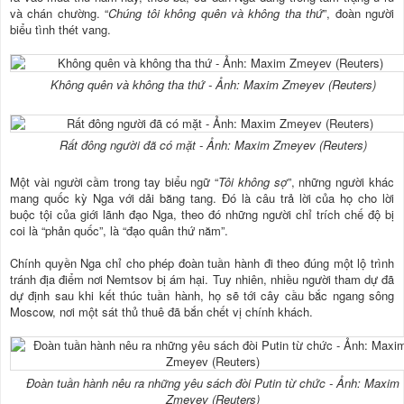
và chán chường. “
Chúng tôi không quên và không tha thứ
”, đoàn người
biểu tình thét vang.
Không quên và không tha thứ - Ảnh: Maxim Zmeyev (Reuters)
Rất đông người đã có mặt - Ảnh: Maxim Zmeyev (Reuters)
Một vài người cầm trong tay biểu ngữ “
Tôi không sợ
”, những người khác
mang quốc kỳ Nga với dải băng tang. Đó là câu trả lời của họ cho lời
buộc tội của giới lãnh đạo Nga, theo đó những người chỉ trích chế độ bị
coi là “phản quốc”, là “đạo quân thứ năm”.
Chính quyền Nga chỉ cho phép đoàn tuần hành đi theo đúng một lộ trình
tránh địa điểm nơi Nemtsov bị ám hại. Tuy nhiên, nhiều người tham dự đã
dự định sau khi kết thúc tuần hành, họ sẽ tới cây cầu bắc ngang sông
Moscow, nơi một sát thủ thuê đã bắn chết vị chính khách.
Đoàn tuần hành nêu ra những yêu sách đòi Putin từ chức - Ảnh: Maxim
Zmeyev (Reuters)