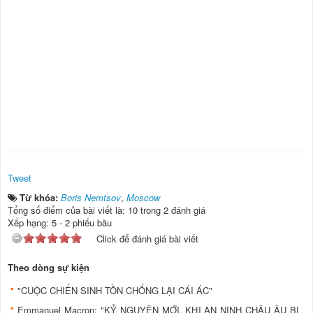
Tweet
Từ khóa:
Boris Nemtsov
,
Moscow
Tổng số điểm của bài viết là: 10 trong 2 đánh giá
Xếp hạng:
5
-
2
phiếu bầu
Click để đánh giá bài viết
Theo dòng sự kiện
"CUỘC CHIẾN SINH TỒN CHỐNG LẠI CÁI ÁC"
Emmanuel Macron: "KỶ NGUYÊN MỚI, KHI AN NINH CHÂU ÂU BỊ