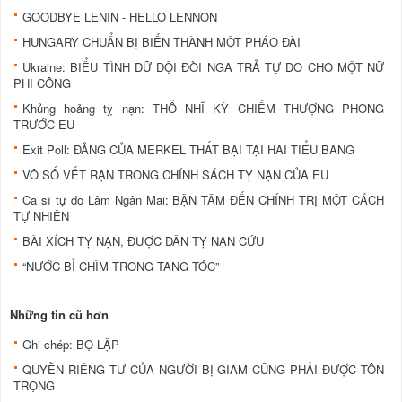
GOODBYE LENIN - HELLO LENNON
HUNGARY CHUẨN BỊ BIẾN THÀNH MỘT PHÁO ĐÀI
Ukraine: BIỂU TÌNH DỮ DỘI ĐÒI NGA TRẢ TỰ DO CHO MỘT NỮ
PHI CÔNG
Khủng hoảng tỵ nạn: THỔ NHĨ KỲ CHIẾM THƯỢNG PHONG
TRƯỚC EU
Exit Poll: ĐẢNG CỦA MERKEL THẤT BẠI TẠI HAI TIỂU BANG
VÔ SỐ VẾT RẠN TRONG CHÍNH SÁCH TỴ NẠN CỦA EU
Ca sĩ tự do Lâm Ngân Mai: BẬN TÂM ĐẾN CHÍNH TRỊ MỘT CÁCH
TỰ NHIÊN
BÀI XÍCH TỴ NẠN, ĐƯỢC DÂN TỴ NẠN CỨU
“NƯỚC BỈ CHÌM TRONG TANG TÓC”
Những tin cũ hơn
Ghi chép: BỌ LẬP
QUYỀN RIÊNG TƯ CỦA NGƯỜI BỊ GIAM CŨNG PHẢI ĐƯỢC TÔN
TRỌNG