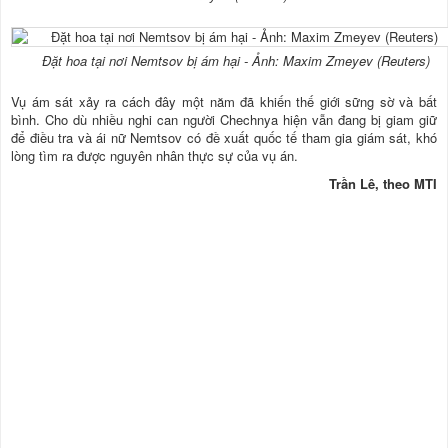
Đặt hoa tại nơi Nemtsov bị ám hại - Ảnh: Maxim Zmeyev (Reuters)
Vụ ám sát xảy ra cách đây một năm đã khiến thế giới sững sờ và bất
bình. Cho dù nhiều nghi can người Chechnya hiện vẫn đang bị giam giữ
để điều tra và ái nữ Nemtsov có đề xuất quốc tế tham gia giám sát, khó
lòng tìm ra được nguyên nhân thực sự của vụ án.
Trần Lê, theo MTI