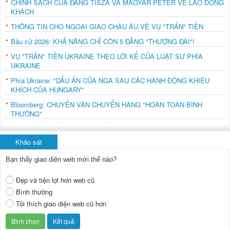
CHÍNH SÁCH CỦA ĐẢNG TISZA VÀ MAGYAR PÉTER VỀ LAO ĐỘNG
KHÁCH
THÔNG TIN CHO NGOẠI GIAO CHÂU ÂU VỀ VỤ "TRẤN" TIỀN
Bầu cử 2026: KHẢ NĂNG CHỈ CÒN 5 ĐẢNG "THƯỢNG ĐÀI"!
VỤ "TRẤN" TIỀN UKRAINE THEO LỜI KỂ CỦA LUẬT SƯ PHÍA
UKRAINE
Phía Ukraine: "DẤU ẤN CỦA NGA SAU CÁC HÀNH ĐỘNG KHIÊU
KHÍCH CỦA HUNGARY"
Bloomberg: CHUYẾN VẬN CHUYỂN HÀNG "HOÀN TOÀN BÌNH
THƯỜNG"
Khảo sát
Bạn thấy giao diện web mới thế nào?
Đẹp và tiện lợi hơn web cũ
Bình thường
Tôi thích giao diện web cũ hơn