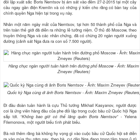
đối lập xuất sắc Boris Nemtsov bị ám sát vào đêm 27-2-2015 tại một cây
cầu ngay gần điện Kremlin và có những ý kiến cho rằng có bàn tay của
chính quyền Nga hiện tại trong vụ này.
Nhân một năm ngày mất của Nemtsov, tại hơn 50 thành phố của Nga và
trên toàn thế giới đã diễn ra những lễ tưởng niệm. Ở thủ đô Moscow, theo
truyền thông Nga và các nhân chứng, đã có chừng 20 ngàn người xuống
đường (cảnh sát Nga đưa ra con số 7.500 người).
Hàng chục ngàn người tuần hành trên đường phố Moscow - Ảnh: Maxim
Zmeyev (Reuters)
Quốc kỳ Nga cùng di ảnh Boris Nemtsov - Ảnh: Maxim Zmeyev (Reuters
Đi đầu đoàn tuần hành là cựu Thủ tướng Mikhail Kasyanov, người được
coi là ứng viên hàng đầu của phe đối lập trong cuộc bầu cử Quốc hội Nga
sắp tới. “
Không bao giờ có thể lãng quên Boris Nemtsov
” - Yelena
Filemonova, một người biểu tình phát biểu.
Bà nói thêm rằng bà không hy vọng gì vào cuộc bầu cử Quốc hội sẽ diễn
ra vào mùa thu năm nay, theo bà, cư dân Nga đang trong tâm trạng ủ rũ