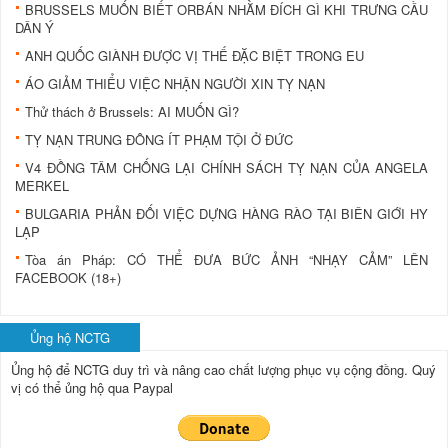
BRUSSELS MUỐN BIẾT ORBÁN NHẰM ĐÍCH GÌ KHI TRƯNG CẦU
DÂN Ý
ANH QUỐC GIÀNH ĐƯỢC VỊ THẾ ĐẶC BIỆT TRONG EU
ÁO GIẢM THIỂU VIỆC NHẬN NGƯỜI XIN TỴ NẠN
Thử thách ở Brussels: AI MUỐN GÌ?
TỴ NẠN TRUNG ĐÔNG ÍT PHẠM TỘI Ở ĐỨC
V4 ĐỒNG TÂM CHỐNG LẠI CHÍNH SÁCH TỴ NẠN CỦA ANGELA
MERKEL
BULGARIA PHẢN ĐỐI VIỆC DỰNG HÀNG RÀO TẠI BIÊN GIỚI HY
LẠP
Tòa án Pháp: CÓ THỂ ĐƯA BỨC ẢNH “NHẠY CẢM” LÊN
FACEBOOK (18+)
Ủng hộ NCTG
Ủng hộ để NCTG duy trì và nâng cao chất lượng phục vụ cộng đồng.
Quý
vị có thể ủng hộ qua Paypal