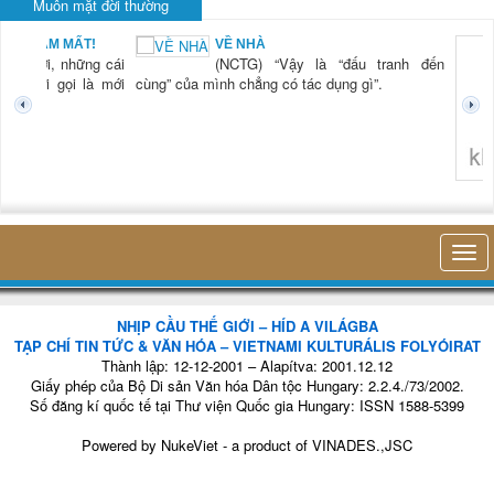
Muôn mặt đời thường
BẠN NAM MẤT!
VỀ NHÀ
TG) “Xời, những cái
(NCTG) “Vậy là “đấu tranh đến
tươi mới gọi là mới
cùng” của mình chẳng có tác dụng gì”.
không 
NHỊP CẦU THẾ GIỚI – HÍD A VILÁGBA
TẠP CHÍ TIN TỨC & VĂN HÓA – VIETNAMI KULTURÁLIS FOLYÓIRAT
Thành lập: 12-12-2001 – Alapítva: 2001.12.12
Giấy phép của Bộ Di sản Văn hóa Dân tộc Hungary: 2.2.4./73/2002.
Số đăng kí quốc tế tại Thư viện Quốc gia Hungary: ISSN 1588-5399
Powered by
NukeViet
- a product of
VINADES.,JSC