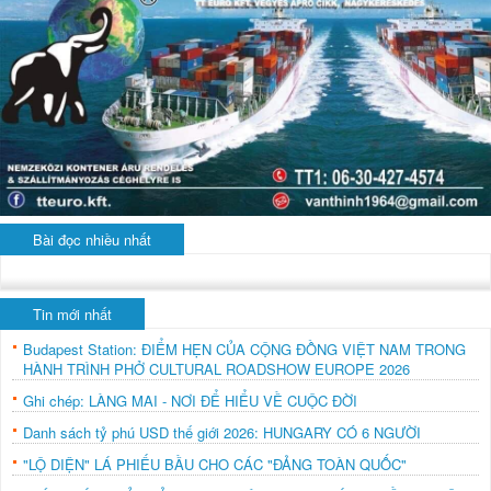
Bài đọc nhiều nhất
Tin mới nhất
Budapest Station: ĐIỂM HẸN CỦA CỘNG ĐỒNG VIỆT NAM TRONG
HÀNH TRÌNH PHỞ CULTURAL ROADSHOW EUROPE 2026
Ghi chép: LÀNG MAI - NƠI ĐỂ HIỂU VỀ CUỘC ĐỜI
Danh sách tỷ phú USD thế giới 2026: HUNGARY CÓ 6 NGƯỜI
"LỘ DIỆN" LÁ PHIẾU BẦU CHO CÁC "ĐẢNG TOÀN QUỐC"