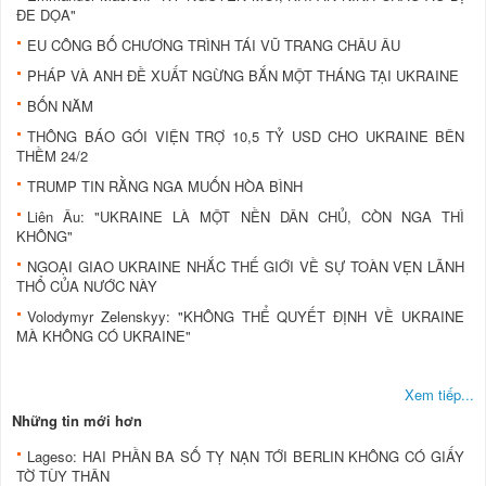
ĐE DỌA"
EU CÔNG BỐ CHƯƠNG TRÌNH TÁI VŨ TRANG CHÂU ÂU
PHÁP VÀ ANH ĐỀ XUẤT NGỪNG BẮN MỘT THÁNG TẠI UKRAINE
BỐN NĂM
THÔNG BÁO GÓI VIỆN TRỢ 10,5 TỶ USD CHO UKRAINE BÊN
THỀM 24/2
TRUMP TIN RẰNG NGA MUỐN HÒA BÌNH
Liên Âu: "UKRAINE LÀ MỘT NỀN DÂN CHỦ, CÒN NGA THÌ
KHÔNG"
NGOẠI GIAO UKRAINE NHẮC THẾ GIỚI VỀ SỰ TOÀN VẸN LÃNH
THỔ CỦA NƯỚC NÀY
Volodymyr Zelenskyy: "KHÔNG THỂ QUYẾT ĐỊNH VỀ UKRAINE
MÀ KHÔNG CÓ UKRAINE"
Xem tiếp...
Những tin mới hơn
Lageso: HAI PHẦN BA SỐ TỴ NẠN TỚI BERLIN KHÔNG CÓ GIẤY
TỜ TÙY THÂN