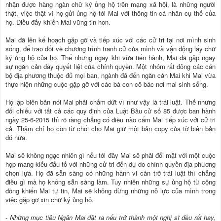
nhận được hàng ngàn chữ ký ủng hộ trên mạng xã hội, là những người
thật, việc thật vì họ gửi ủng hộ tới Mai với thông tin cá nhân cụ thể của
họ. Điều đấy khiến Mai vững tin hơn.
Mai đã lên kế hoạch gặp gỡ và tiếp xúc với các cử tri tại nơi mình sinh
sống, để trao đổi về chương trình tranh cử của mình và vận động lấy chữ
ký ủng hộ của họ. Thế nhưng ngay khi vừa tiến hành, Mai đã gặp ngay
sự ngăn cản đầy quyết liệt của chính quyền. Một nhóm rất đông các cán
bộ địa phương thuộc đủ mọi ban, ngành đã đến ngăn cản Mai khi Mai vừa
thực hiện những cuộc gặp gỡ với các bà con cô bác nơi mai sinh sống.
Họ lập biên bản nói Mai phải chấm dứt vì như vậy là trái luật. Thế nhưng
đối chiếu với tất cả các quy định của Luật Bầu cử số 85 được ban hành
ngày 25-6-2015 thì rõ ràng chẳng có điều nào cấm Mai tiếp xúc với cử tri
cả. Thậm chí họ còn từ chối cho Mai giữ một bản copy của tờ biên bản
đó nữa.
Mai sẽ không ngạc nhiên gì nếu tới đây Mai sẽ phải đối mặt với một cuộc
họp mang kiểu đấu tố với những cử tri đến dự do chính quyền địa phương
chọn lựa. Họ đã sẵn sàng có những hành vi cản trở trái luật thì chẳng
điều gì mà họ không sẵn sàng làm. Tuy nhiên những sự ủng hộ từ cộng
đồng khiến Mai tự tin, Mai sẽ không dừng những nỗ lực của mình trong
việc gặp gỡ xin chữ ký ủng hộ.
- Những mục tiêu Ngân Mai đặt ra nếu trở thành một nghị sĩ đều rất hay,