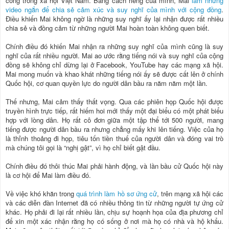
công trong xã hội Việt Nam. Bằng cách riêng của mình, Mai
làm những
video ngắn để chia sẻ cảm xúc và suy nghĩ của mình với cộng đồng
.
Điều khiến Mai không ngờ là những suy nghĩ ấy lại nhận được rất nhiều
chia sẻ và đồng cảm từ những người Mai hoàn toàn không quen biết.
Chính điều đó khiến Mai nhận ra những suy nghĩ của mình cũng là suy
nghĩ của rất nhiều người. Mai ao ước rằng tiếng nói và suy nghĩ của cộng
đồng sẽ không chỉ dừng lại ở Facebook, YouTube hay các mạng xã hội.
Mai mong muốn và khao khát những tiếng nói ấy sẽ được cất lên ở chính
Quốc hội, cơ quan quyền lực do người dân bầu ra năm năm một lần.
Thế nhưng, Mai cảm thấy thất vọng. Qua các phiên họp Quốc hội được
truyền hình trực tiếp, rất hiếm hoi mới thấy một đại biểu có một phát biểu
hợp với lòng dân. Họ rất cô đơn giữa một tập thể tới 500 người, mang
tiếng được người dân bầu ra nhưng chẳng mấy khi lên tiếng. Việc của họ
là thỉnh thoảng đi họp, tiêu tốn tiền thuế của người dân và đóng vai trò
mà chúng tôi gọi là “nghị gật”, vì họ chỉ biết gật đầu.
Chính điều đó thôi thúc Mai phải hành động, và lần bầu cử Quốc hội này
là cơ hội để Mai làm điều đó.
Về việc khó khăn trong
quá trình làm hồ sơ ứng cử
, trên mạng xã hội các
và các diễn đàn Internet đã có nhiều thông tin từ những người tự ứng cử
khác. Họ phải đi lại rất nhiều lần, chịu sự hoạnh họa của địa phương chỉ
để xin một xác nhận rằng họ có sống ở nơi mà họ có nhà và hộ khẩu.