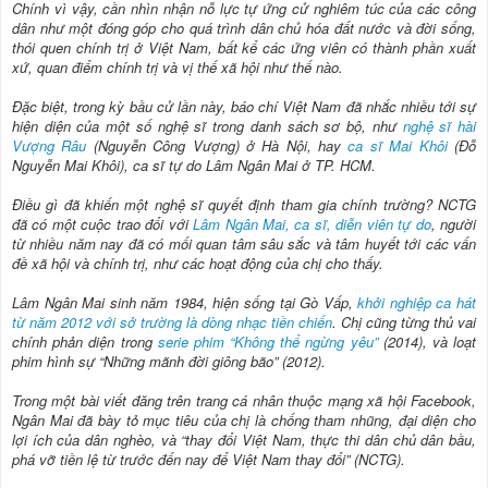
Chính vì vậy, cần nhìn nhận nỗ lực tự ứng cử nghiêm túc của các công
dân như một đóng góp cho quá trình dân chủ hóa đất nước và đời sống,
thói quen chính trị ở Việt Nam, bất kể các ứng viên có thành phần xuất
xứ, quan điểm chính trị và vị thế xã hội như thế nào.
Đặc biệt, trong kỳ bầu cử lần này, báo chí Việt Nam đã nhắc nhiều tới sự
hiện diện của một số nghệ sĩ trong danh sách sơ bộ, như
nghệ sĩ hài
Vượng Râu
(Nguyễn Công Vượng) ở Hà Nội, hay
ca sĩ Mai Khôi
(Đỗ
Nguyễn Mai Khôi), ca sĩ tự do Lâm Ngân Mai ở TP. HCM.
Điều gì đã khiến một nghệ sĩ quyết định tham gia chính trường? NCTG
đã có một cuộc trao đổi với
Lâm Ngân Mai, ca sĩ, diễn viên tự do
, người
từ nhiều năm nay đã có mối quan tâm sâu sắc và tâm huyết tới các vấn
đề xã hội và chính trị, như các hoạt động của chị cho thấy.
Lâm Ngân Mai sinh năm 1984, hiện sống tại Gò Vấp,
khởi nghiệp ca hát
từ năm 2012 với sở trường là dòng nhạc tiền chiến
. Chị cũng từng thủ vai
chính phản diện trong
serie phim “Không thể ngừng yêu”
(2014), và loạt
phim hình sự “Những mãnh đời giông bão” (2012).
Trong một bài viết đăng trên trang cá nhân thuộc mạng xã hội Facebook,
Ngân Mai đã bày tỏ mục tiêu của chị là chống tham nhũng, đại diện cho
lợi ích của dân nghèo, và “thay đổi Việt Nam, thực thi dân chủ dân bầu,
phá vỡ tiền lệ từ trước đến nay để Việt Nam thay đổi” (NCTG).