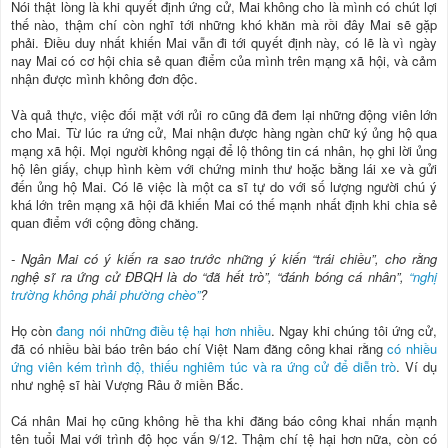
Nói thật lòng là khi quyết định ứng cử, Mai không cho là mình có chút lợi
thế nào, thậm chí còn nghĩ tới những khó khăn mà rồi đây Mai sẽ gặp
phải. Điều duy nhất khiến Mai vẫn đi tới quyết định này, có lẽ là vì ngày
nay Mai có cơ hội chia sẻ quan điểm của mình trên mạng xã hội, và cảm
nhận được mình không đơn độc.
Và quả thực, việc đối mặt với rủi ro cũng đã đem lại những động viên lớn
cho Mai. Từ lúc ra ứng cử, Mai nhận được hàng ngàn chữ ký ủng hộ qua
mạng xã hội. Mọi người không ngại để lộ thông tin cá nhân, họ ghi lời ủng
hộ lên giấy, chụp hình kèm với chứng minh thư hoặc bằng lái xe và gửi
đến ủng hộ Mai. Có lẽ việc là một ca sĩ tự do với số lượng người chú ý
khá lớn trên mạng xã hội đã khiến Mai có thế mạnh nhất định khi chia sẻ
quan điểm với cộng đồng chăng.
- Ngân Mai có ý kiến ra sao trước những ý kiến “trái chiều”, cho rằng
nghệ sĩ ra ứng cử ĐBQH là do “đã hết trò”, “đánh bóng cá nhân”,
“nghị
trường không phải phường chèo”
?
Họ còn
đang nói những điều tệ hại hơn nhiều
. Ngay khi chúng tôi ứng cử,
đã có nhiều bài báo trên báo chí Việt Nam đăng công khai rằng
có nhiều
ứng viên kém trình độ, thiếu nghiêm túc và ra ứng cử để diễn trò
. Ví dụ
như nghệ sĩ hài Vượng Râu ở miền Bắc.
Cá nhân Mai họ cũng không hề tha khi đăng báo công khai nhấn mạnh
tên tuổi Mai với trình độ học vấn 9/12. Thậm chí tệ hại hơn nữa, còn có