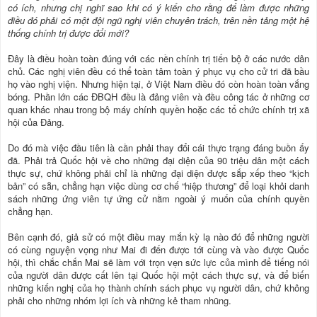
có ích, nhưng chị nghĩ sao khi có ý kiến cho rằng để làm được những
điều đó phải có một đội ngũ nghị viên chuyên trách, trên nền tảng một hệ
thống chính trị được đổi mới?
Đây là điều hoàn toàn đúng với các nền chính trị tiến bộ ở các nước dân
chủ. Các nghị viên đều có thể toàn tâm toàn ý phục vụ cho cử tri đã bầu
họ vào nghị viện. Nhưng hiện tại, ở Việt Nam điều đó còn hoàn toàn vắng
bóng. Phần lớn các ĐBQH đều là đảng viên và đều công tác ở những cơ
quan khác nhau trong bộ máy chính quyền hoặc các tổ chức chính trị xã
hội của Đảng.
Do đó mà việc đầu tiên là cần phải thay đổi cái thực trạng đáng buồn ấy
đã. Phải trả Quốc hội về cho những đại diện của 90 triệu dân một cách
thực sự, chứ không phải chỉ là những đại diện được sắp xếp theo “kịch
bản” có sẵn, chẳng hạn việc dùng cơ chế “hiệp thương” để loại khỏi danh
sách những ứng viên tự ứng cử nằm ngoài ý muốn của chính quyền
chẳng hạn.
Bên cạnh đó, giả sử có một điều may mắn kỳ lạ nào đó để những người
có cùng nguyện vọng như Mai đi đến được tới cùng và vào được Quốc
hội, thì chắc chắn Mai sẽ làm với trọn vẹn sức lực của mình để tiếng nói
của người dân được cất lên tại Quốc hội một cách thực sự, và để biến
những kiến nghị của họ thành chính sách phục vụ người dân, chứ không
phải cho những nhóm lợi ích và những kẻ tham nhũng.