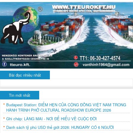
Bài đọc nhiều nhất
Tin mới nhất
Budapest Station: ĐIỂM HẸN CỦA CỘNG ĐỒNG VIỆT NAM TRONG
HÀNH TRÌNH PHỞ CULTURAL ROADSHOW EUROPE 2026
Ghi chép: LÀNG MAI - NƠI ĐỂ HIỂU VỀ CUỘC ĐỜI
Danh sách tỷ phú USD thế giới 2026: HUNGARY CÓ 6 NGƯỜI