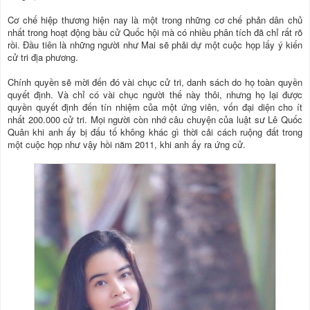
Cơ chế hiệp thương hiện nay là một trong những cơ chế phản dân chủ
nhất trong hoạt động bầu cử Quốc hội mà có nhiều phân tích đã chỉ rất rõ
rồi. Đầu tiên là những người như Mai sẽ phải dự một cuộc họp lấy ý kiến
cử tri địa phương.
Chính quyền sẽ mời đến đó vài chục cử tri, danh sách do họ toàn quyền
quyết định. Và chỉ có vài chục người thế này thôi, nhưng họ lại được
quyền quyết định đến tín nhiệm của một ứng viên, vốn đại diện cho ít
nhất 200.000 cử tri. Mọi người còn nhớ câu chuyện của luật sư Lê Quốc
Quân khi anh ấy bị đấu tố không khác gì thời cải cách ruộng đất trong
một cuộc họp như vậy hồi năm 2011, khi anh ấy ra ứng cử.