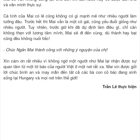
và văn minh thực sự.
Cá tính của Mai có lẽ cũng không có gì mạnh mẽ như nhiều người lầm
tưởng đâu. Trước hết thì Mai vẫn là một cô gái, cũng yếu đuối giống như
nhiều người. Tuy nhiên, trước giờ khi đã dự định làm điều gì, chỉ cần
không thẹn với lương tâm mình, Mai sẽ đi đến cùng, dù thành hay bại
cũng đều không nuối tiếc!
- Chúc Ngân Mai thành công với những ý nguyện của chị!
Xin cám ơn rất nhiều vì không ngờ một người như Mai lại nhận được sự
quan tâm từ một tờ báo của người Việt ở một nơi rất xa. Mai xin được gửi
lời chúc bình an và may mắn đến tất cả các bà con cô bác đang sinh
sống tại Hungary và mọi nơi trên thế giới!
Trần Lê thực hiện