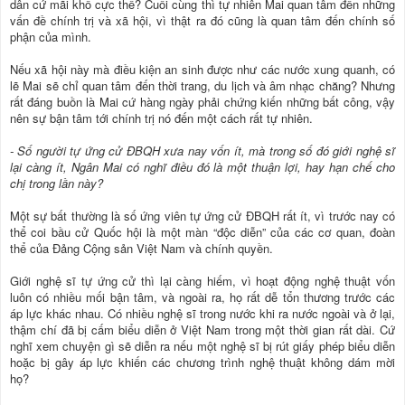
dân cứ mãi khổ cực thế? Cuối cùng thì tự nhiên Mai quan tâm đến những
vấn đề chính trị và xã hội, vì thật ra đó cũng là quan tâm đến chính số
phận của mình.
Nếu xã hội này mà điều kiện an sinh được như các nước xung quanh, có
lẽ Mai sẽ chỉ quan tâm đến thời trang, du lịch và âm nhạc chăng? Nhưng
rất đáng buồn là Mai cứ hàng ngày phải chứng kiến những bất công, vậy
nên sự bận tâm tới chính trị nó đến một cách rất tự nhiên.
- Số người tự ứng cử ĐBQH xưa nay vốn ít, mà trong số đó giới nghệ sĩ
lại càng ít, Ngân Mai có nghĩ điều đó là một thuận lợi, hay hạn chế cho
chị trong lần này?
Một sự bất thường là số ứng viên tự ứng cử ĐBQH rất ít, vì trước nay có
thể coi bầu cử Quốc hội là một màn “độc diễn” của các cơ quan, đoàn
thể của Đảng Cộng sản Việt Nam và chính quyền.
Giới nghệ sĩ tự ứng cử thì lại càng hiếm, vì hoạt động nghệ thuật vốn
luôn có nhiều mối bận tâm, và ngoài ra, họ rất dễ tổn thương trước các
áp lực khác nhau. Có nhiều nghệ sĩ trong nước khi ra nước ngoài và ở lại,
thậm chí đã bị cấm biểu diễn ở Việt Nam trong một thời gian rất dài. Cứ
nghĩ xem chuyện gì sẽ diễn ra nếu một nghệ sĩ bị rút giấy phép biểu diễn
hoặc bị gây áp lực khiến các chương trình nghệ thuật không dám mời
họ?