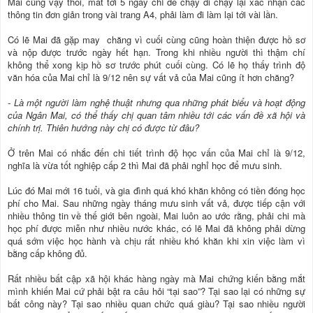
Mai cũng vậy thôi, mất tới 5 ngày chỉ để chạy đi chạy lại xác nhận các
thông tin đơn giản trong vài trang A4, phải làm đi làm lại tới vài lần.
Có lẽ Mai đã gặp may chăng vì cuối cùng cũng hoàn thiện được hồ sơ
và nộp được trước ngày hết hạn. Trong khi nhiều người thì thậm chí
không thể xong kịp hồ sơ trước phút cuối cùng. Có lẽ họ thấy trình độ
văn hóa của Mai chỉ là 9/12 nên sự vất vả của Mai cũng ít hơn chăng?
- Là một người làm nghệ thuật nhưng qua những phát biểu và hoạt động
của Ngân Mai, có thể thấy chị quan tâm nhiều tới các vấn đề xã hội và
chính trị. Thiên hướng này chị có được từ đâu?
Ở trên Mai có nhắc đến chi tiết trình độ học vấn của Mai chỉ là 9/12,
nghĩa là vừa tốt nghiệp cấp 2 thì Mai đã phải nghỉ học để mưu sinh.
Lúc đó Mai mới 16 tuổi, và gia đình quá khó khăn không có tiền đóng học
phí cho Mai. Sau những ngày tháng mưu sinh vất vả, được tiếp cận với
nhiều thông tin về thế giới bên ngoài, Mai luôn ao ước rằng, phải chi mà
học phí được miễn như nhiều nước khác, có lẽ Mai đã không phải dừng
quá sớm việc học hành và chịu rất nhiều khó khăn khi xin việc làm vì
bằng cấp không đủ.
Rất nhiều bất cập xã hội khác hàng ngày mà Mai chứng kiến bằng mắt
mình khiến Mai cứ phải bật ra câu hỏi “tại sao”? Tại sao lại có những sự
bất công này? Tại sao nhiều quan chức quá giàu? Tại sao nhiều người