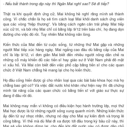
- Nếu bất thành trong dịp này thì Ngân Mai nghĩ sao? Sẽ đi tiếp?
Thật ra khi quyết định ứng cử, Mai không hề nghĩ rằng mình sẽ thành
công. Vì chắc chắn là họ sẽ tìm cách loại Mai khỏi danh sách ứng viên
qua các vòng “hiệp thương”. Và bằng cách ngăn cản trái phép Mai tiếp
xúc cử tri, và bôi nhọ Mai chỉ có bằng lớp 9/12 trên báo chí, họ đang dọn
đường cho việc đó rồi. Tuy nhiên Mai không nản lòng.
Kiến thức của Mai đến từ cuộc sống, từ những thứ Mai gặp và những
người Mai tiếp xúc hàng ngày. Mai ngẩng cao đầu dù bằng cấp của Mai
chỉ là lớp 9/12, vì đơn giản Mai biết đến nhiều người nông dân chế ra
những cỗ máy khiến đủ các tiến sĩ hay giáo sư ở Việt Nam phải đỏ mặt
vì xấu hổ. Và Mai còn biết đến việc phổ cập bằng tiến sĩ cho các quan
chức ở Việt Nam chẳng hề mang lại cho họ kiến thức.
Họ đâu cống hiến được gì cho nhân loại qua các bài báo khoa học mà họ
chẳng bao giờ có? Và việc đất nước khó khăn như hiện nay thì đã chứng
minh tài năng của các quan chức có bằng tiến sĩ với giáo sư thực sự
đang ở đâu rồi đó.
Mai không may mắn vì không có điều kiện học hành trường lớp, mọi thứ
Mai học được là từ những người sống xung quanh mình. Những kiến thức
ấy đến từ sự nhọc nhằn, nhưng nó dạy cho Mai sự kiên định và trọng lẽ
công bằng. Vì thế mà dù Mai đi xa được tới đâu trong kỳ bầu cử này, thì
Mai sẽ vẫn không dừng lại, cho đến khi đất nước này có được dân chủ