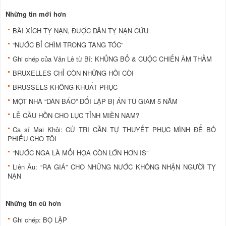
Những tin mới hơn
BÀI XÍCH TỴ NẠN, ĐƯỢC DÂN TỴ NẠN CỨU
“NƯỚC BỈ CHÌM TRONG TANG TÓC”
Ghi chép của Vân Lê từ Bỉ: KHỦNG BỐ & CUỘC CHIẾN ÂM THẦM
BRUXELLES CHỈ CÒN NHỮNG HỒI CÒI
BRUSSELS KHÔNG KHUẤT PHỤC
MỘT NHÀ “DÂN BÁO” ĐỐI LẬP BỊ ÁN TÙ GIAM 5 NĂM
LỄ CẦU HỒN CHO LỤC TỈNH MIỀN NAM?
Ca sĩ Mai Khôi: CỬ TRI CẦN TỰ THUYẾT PHỤC MÌNH ĐỂ BỎ
PHIẾU CHO TÔI
“NƯỚC NGA LÀ MỐI HỌA CÒN LỚN HƠN IS”
Liên Âu: “RA GIÁ” CHO NHỮNG NƯỚC KHÔNG NHẬN NGƯỜI TỴ
NẠN
Những tin cũ hơn
Ghi chép: BỌ LẬP