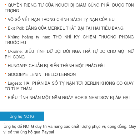
QUYỀN RIÊNG TƯ CỦA NGƯỜI BỊ GIAM CŨNG PHẢI ĐƯỢC TÔN
TRỌNG
VÔ SỐ VẾT RẠN TRONG CHÍNH SÁCH TỴ NẠN CỦA EU
Exit Poll: ĐẢNG CỦA MERKEL THẤT BẠI TẠI HAI TIỂU BANG
Khủng hoảng tỵ nạn: THỔ NHĨ KỲ CHIẾM THƯỢNG PHONG
TRƯỚC EU
Ukraine: BIỂU TÌNH DỮ DỘI ĐÒI NGA TRẢ TỰ DO CHO MỘT NỮ
PHI CÔNG
HUNGARY CHUẨN BỊ BIẾN THÀNH MỘT PHÁO ĐÀI
GOODBYE LENIN - HELLO LENNON
Lageso: HAI PHẦN BA SỐ TỴ NẠN TỚI BERLIN KHÔNG CÓ GIẤY
TỜ TÙY THÂN
BIỂU TÌNH NHÂN MỘT NĂM NGÀY BORIS NEMTSOV BỊ ÁM HẠI
Ủng hộ NCTG
Ủng hộ để NCTG duy trì và nâng cao chất lượng phục vụ cộng đồng.
Quý
vị có thể ủng hộ qua Paypal