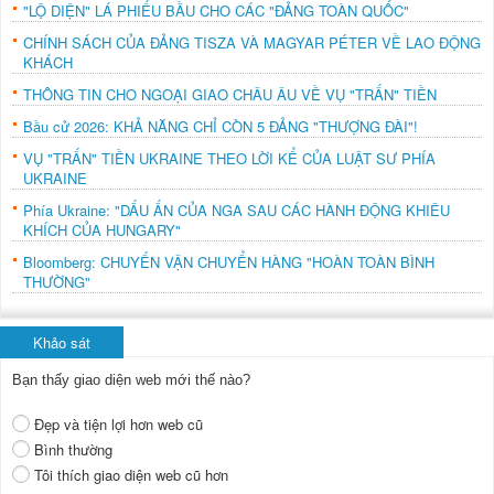
"LỘ DIỆN" LÁ PHIẾU BẦU CHO CÁC "ĐẢNG TOÀN QUỐC"
CHÍNH SÁCH CỦA ĐẢNG TISZA VÀ MAGYAR PÉTER VỀ LAO ĐỘNG
KHÁCH
THÔNG TIN CHO NGOẠI GIAO CHÂU ÂU VỀ VỤ "TRẤN" TIỀN
Bầu cử 2026: KHẢ NĂNG CHỈ CÒN 5 ĐẢNG "THƯỢNG ĐÀI"!
VỤ "TRẤN" TIỀN UKRAINE THEO LỜI KỂ CỦA LUẬT SƯ PHÍA
UKRAINE
Phía Ukraine: "DẤU ẤN CỦA NGA SAU CÁC HÀNH ĐỘNG KHIÊU
KHÍCH CỦA HUNGARY"
Bloomberg: CHUYẾN VẬN CHUYỂN HÀNG "HOÀN TOÀN BÌNH
THƯỜNG"
Khảo sát
Bạn thấy giao diện web mới thế nào?
Đẹp và tiện lợi hơn web cũ
Bình thường
Tôi thích giao diện web cũ hơn