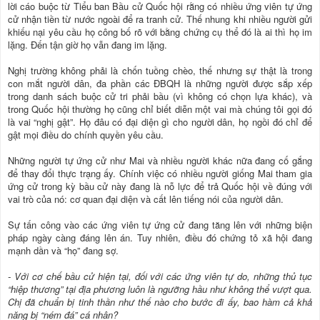
lời cáo buộc từ Tiểu ban Bầu cử Quốc hội rằng có nhiều ứng viên tự ứng
cử nhận tiền từ nước ngoài để ra tranh cử. Thế nhung khi nhiều người gửi
khiếu nại yêu cầu họ công bố rõ với bằng chứng cụ thể đó là ai thì họ im
lặng. Đến tận giờ họ vẫn đang im lặng.
Nghị trường không phải là chốn tuồng chèo, thế nhưng sự thật là trong
con mắt người dân, đa phần các ĐBQH là những người được sắp xếp
trong danh sách buộc cử tri phải bầu (vì không có chọn lựa khác), và
trong Quốc hội thường họ cũng chỉ biết diễn một vai mà chúng tôi gọi đó
là vai “nghị gật”. Họ đâu có đại diện gì cho người dân, họ ngồi đó chỉ để
gật mọi điều do chính quyền yêu cầu.
Những người tự ứng cử như Mai và nhiều người khác nữa đang cố gắng
để thay đổi thực trạng ấy. Chính việc có nhiều người giống Mai tham gia
ứng cử trong kỳ bầu cử này đang là nỗ lực để trả Quốc hội về đúng với
vai trò của nó: cơ quan đại diện và cất lên tiếng nói của người dân.
Sự tấn công vào các ứng viên tự ứng cử đang tăng lên với những biện
pháp ngày càng đáng lên án. Tuy nhiên, điều đó chứng tỏ xã hội đang
mạnh dần và “họ” đang sợ.
- Với cơ chế bầu cử hiện tại, đối với các ứng viên tự do, những thủ tục
“hiệp thương” tại địa phương luôn là ngưỡng hầu như không thể vượt qua.
Chị đã chuẩn bị tinh thần như thế nào cho bước đi ấy, bao hàm cả khả
năng bị “ném đá” cá nhân?