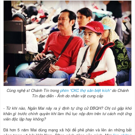
Cùng nghệ sĩ Chánh Tín trong
phim “CKC thợ săn biệt kích”
do Chánh
Tín đạo diễn - Ảnh do nhân vật cung cấp
- Từ khi nào, Ngân Mai nảy ra ý định tự ứng cử ĐBQH? Chị có gặp khó
khăn gì trước chính quyền khi làm thủ tục nộp đơn trên tư cách một ứng
viên độc lập hay không?
Đã hơn 5 năm Mai dùng mạng xã hội để phê phán và lên án những bất