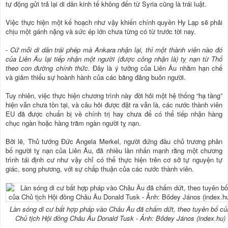
tự động gửi trả lại di dân kinh tế không đến từ Syria cũng là trái luật.
Việc thực hiện một kế hoạch như vậy khiến chính quyền Hy Lạp sẽ phải
chịu một gánh nặng và sức ép lớn chưa từng có từ trước tời nay.
-
Cứ mỗi di dân trái phép mà Ankara nhận lại, thì một thành viên nào đó
của Liên Âu lại tiếp nhận một người (được công nhận là) tỵ nạn từ Thổ
theo con đường chính thức.
Đây là ý tưởng của Liên Âu nhằm hạn chế
và giảm thiểu sự hoành hành của các băng đảng buôn người.
Tuy nhiên, việc thực hiện chương trình này đời hỏi một hệ thống “hạ tầng”
hiện vẫn chưa tồn tại, và câu hỏi được đặt ra vẫn là, các nước thành viên
EU đã được chuẩn bị về chính trị hay chưa để có thể tiếp nhận hàng
chục ngàn hoặc hàng trăm ngàn người tỵ nạn.
Bởi lẽ, Thủ tướng Đức Angela Merkel, người đứng đầu chủ trương phân
bổ người tỵ nạn của Liên Âu, đã nhiều lần nhấn mạnh rằng một chương
trình tái định cư như vậy chỉ có thể thực hiện trên cơ sở tự nguyện tự
giác, song phương, với sự chấp thuận của các nước thành viên.
Làn sóng di cư bất hợp pháp vào Châu Âu đã chấm dứt, theo tuyên bố củ
Chủ tịch Hội đồng Châu Âu Donald Tusk - Ảnh: Bődey János (index.hu)