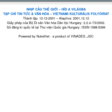
NHỊP CẦU THẾ GIỚI – HÍD A VILÁGBA
TẠP CHÍ TIN TỨC & VĂN HÓA – VIETNAMI KULTURÁLIS FOLYÓIRAT
Thành lập: 12-12-2001 – Alapítva: 2001.12.12
Giấy phép của Bộ Di sản Văn hóa Dân tộc Hungary: 2.2.4./73/2002.
Số đăng kí quốc tế tại Thư viện Quốc gia Hungary: ISSN 1588-5399
Powered by
NukeViet
- a product of
VINADES.,JSC