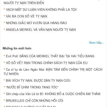
NGƯỜI TỴ NẠN TRÊN BIỂN
VẠCH MẶT DƯ LUẬN VIÊN KHÔNG PHẢI LÀ TỘI!
VÀI BA CON SỐ VỀ TỴ NẠN
NHỮNG GIẤC MƠ VƯƠN QUA HÀNG RÀO
ANGELA MERKEL VÀ VẤN NẠN NGƯỜI TỴ NẠN
Xem tiếp...
Những tin mới hơn
Exit Poll: ĐẢNG CỦA MERKEL THẤT BẠI TẠI HAI TIỂU BANG
VÔ SỐ VẾT RẠN TRONG CHÍNH SÁCH TỴ NẠN CỦA EU
Ca sĩ tự do Lâm Ngân Mai: BẬN TÂM ĐẾN CHÍNH TRỊ MỘT CÁCH
TỰ NHIÊN
BÀI XÍCH TỴ NẠN, ĐƯỢC DÂN TỴ NẠN CỨU
“NƯỚC BỈ CHÌM TRONG TANG TÓC”
Ghi chép của Vân Lê từ Bỉ: KHỦNG BỐ & CUỘC CHIẾN ÂM THẦM
BRUXELLES CHỈ CÒN NHỮNG HỒI CÒI