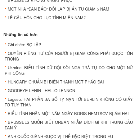
BRUSSELS KHÔNG KHUẤT PHỤC
MỘT NHÀ “DÂN BÁO” ĐỐI LẬP BỊ ÁN TÙ GIAM 5 NĂM
LỄ CẦU HỒN CHO LỤC TỈNH MIỀN NAM?
Những tin cũ hơn
Ghi chép: BỌ LẬP
QUYỀN RIÊNG TƯ CỦA NGƯỜI BỊ GIAM CŨNG PHẢI ĐƯỢC TÔN
TRỌNG
Ukraine: BIỂU TÌNH DỮ DỘI ĐÒI NGA TRẢ TỰ DO CHO MỘT NỮ
PHI CÔNG
HUNGARY CHUẨN BỊ BIẾN THÀNH MỘT PHÁO ĐÀI
GOODBYE LENIN - HELLO LENNON
Lageso: HAI PHẦN BA SỐ TỴ NẠN TỚI BERLIN KHÔNG CÓ GIẤY
TỜ TÙY THÂN
BIỂU TÌNH NHÂN MỘT NĂM NGÀY BORIS NEMTSOV BỊ ÁM HẠI
BRUSSELS MUỐN BIẾT ORBÁN NHẰM ĐÍCH GÌ KHI TRƯNG CẦU
DÂN Ý
ANH QUỐC GIÀNH ĐƯỢC VỊ THẾ ĐẶC BIỆT TRONG EU