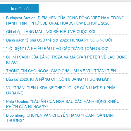
Tin mới nhất
Budapest Station: ĐIỂM HẸN CỦA CỘNG ĐỒNG VIỆT NAM TRONG
HÀNH TRÌNH PHỞ CULTURAL ROADSHOW EUROPE 2026
Ghi chép: LÀNG MAI - NƠI ĐỂ HIỂU VỀ CUỘC ĐỜI
Danh sách tỷ phú USD thế giới 2026: HUNGARY CÓ 6 NGƯỜI
"LỘ DIỆN" LÁ PHIẾU BẦU CHO CÁC "ĐẢNG TOÀN QUỐC"
CHÍNH SÁCH CỦA ĐẢNG TISZA VÀ MAGYAR PÉTER VỀ LAO ĐỘNG
KHÁCH
THÔNG TIN CHO NGOẠI GIAO CHÂU ÂU VỀ VỤ "TRẤN" TIỀN
Bầu cử 2026: KHẢ NĂNG CHỈ CÒN 5 ĐẢNG "THƯỢNG ĐÀI"!
VỤ "TRẤN" TIỀN UKRAINE THEO LỜI KỂ CỦA LUẬT SƯ PHÍA
UKRAINE
Phía Ukraine: "DẤU ẤN CỦA NGA SAU CÁC HÀNH ĐỘNG KHIÊU
KHÍCH CỦA HUNGARY"
Bloomberg: CHUYẾN VẬN CHUYỂN HÀNG "HOÀN TOÀN BÌNH
THƯỜNG"