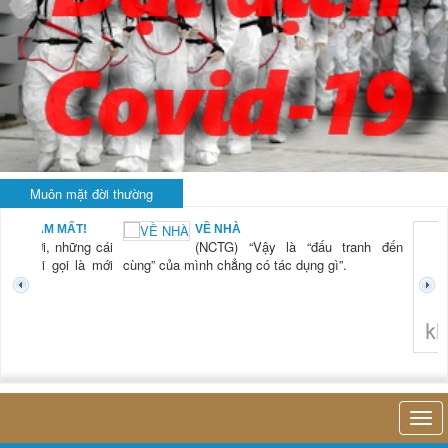
Muôn mặt đời thường
BẠN NAM MẤT!
VỀ NHÀ
TG) “Xời, những cái
(NCTG) “Vậy là “đấu tranh đến
tươi mới gọi là mới
cùng” của mình chẳng có tác dụng gì”.
không 