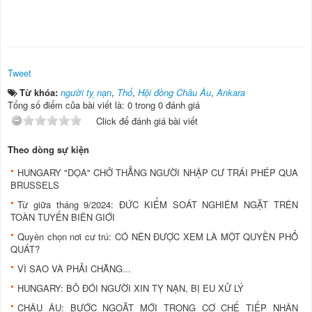
Tweet
Từ khóa:
người tỵ nạn
,
Thổ
,
Hội đồng Châu Âu
,
Ankara
Tổng số điểm của bài viết là: 0 trong 0 đánh giá
Click để đánh giá bài viết
Theo dòng sự kiện
HUNGARY "DỌA" CHỞ THẲNG NGƯỜI NHẬP CƯ TRÁI PHÉP QUA
BRUSSELS
Từ giữa tháng 9/2024: ĐỨC KIỂM SOÁT NGHIÊM NGẶT TRÊN
TOÀN TUYẾN BIÊN GIỚI
Quyền chọn nơi cư trú: CÓ NÊN ĐƯỢC XEM LÀ MỘT QUYỀN PHỔ
QUÁT?
VÌ SAO VÀ PHẢI CHĂNG...
HUNGARY: BỎ ĐÓI NGƯỜI XIN TỴ NẠN, BỊ EU XỬ LÝ
CHÂU ÂU: BƯỚC NGOẶT MỚI TRONG CƠ CHẾ TIẾP NHẬN