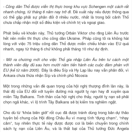
-
Công dân Thổ được viễn thị thực trong khu vực Schengen một cách rất
nhanh chóng, từ tháng 6 năm nay trở đi.
Đề xuất này nếu được thông qua
có thể gặp phải sự phản đối ở nhiều nước, nhất là trong bối cảnh Thổ
chưa chấp nhận một số điều kiện về chính trị và ngoại giao.
Phát biểu về khoản này, Thủ tướng Orbán Viktor cho rằng Liên Âu trước
hết nên miễn thi thực cho công dân Ukraine. Pháp cũng tỏ ra không hài
lòng với việc 75 triệu công dân Thổ được miễn chiếu khán vào EU quá
nhanh, ngay từ tháng 6 chứ không phải tháng 10 như dự định.
-
Mở ra chương mới cho việc Thổ gia nhập Liên Âu trên tư cách một
thành viên đầy đủ sau hơn mười năm tiến hành các cuộc đàm phán với
EU (kể từ năm 2005).
Đây là điều Síp và Hy Lạp lâu nay vẫn phản đối, vì
Ankara chưa thừa nhận Síp và chính phủ Nicosia
Một trong những vấn đề quan trọng của hội nghị thượng đỉnh lần này, là
thái độ của EU đối với tuyến đường mà người tỵ nạn hay đi xuyên qua
miền Tây Balkans. Tinh thần của hội nghị cho thấy, người tỵ nạn sẽ phải
chọn ngả khác, vì lộ trình Tây Balkans sẽ bị kiểm tra nghiêm ngặt.
Cho dù từ “khóa biên giới” rốt cục đã được tránh dùng trong bản dự thảo
tuyên bố chung của Hội đồng Châu Âu vì mang tính “đụng chạm”, “nhạy
cảm”, tuy nhiên thực tế này được được coi là biến chuyển trong chính
sách tỵ nạn của Liên Âu, và là thất bại của Thủ tướng Đức Angela