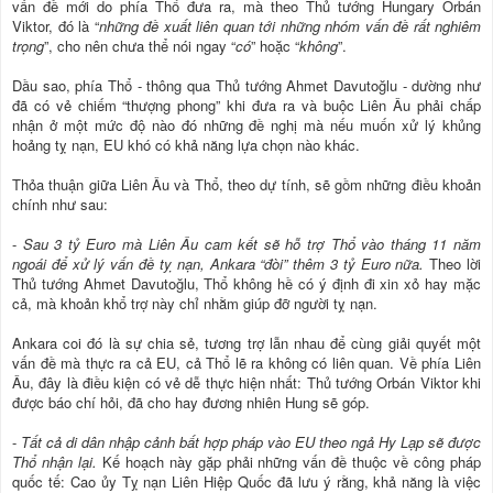
vấn đề mới do phía Thổ đưa ra, mà theo Thủ tướng Hungary Orbán
Viktor, đó là “
những đề xuất liên quan tới những nhóm vấn đề rất nghiêm
trọng
”, cho nên chưa thể nói ngay “
có
” hoặc “
không
”.
Dầu sao, phía Thổ - thông qua Thủ tướng Ahmet Davutoğlu - dường như
đã có vẻ chiếm “thượng phong” khi đưa ra và buộc Liên Âu phải chấp
nhận ở một mức độ nào đó những đề nghị mà nếu muốn xử lý khủng
hoảng tỵ nạn, EU khó có khả năng lựa chọn nào khác.
Thỏa thuận giữa Liên Âu và Thổ, theo dự tính, sẽ gồm những điều khoản
chính như sau:
-
Sau 3 tỷ Euro mà Liên Âu cam kết sẽ hỗ trợ Thổ vào tháng 11 năm
ngoái để xử lý vấn đề tỵ nạn, Ankara “đòi” thêm 3 tỷ Euro nữa.
Theo lời
Thủ tướng Ahmet Davutoğlu, Thổ không hề có ý định đi xin xỏ hay mặc
cả, mà khoản khổ trợ này chỉ nhằm giúp đỡ người tỵ nạn.
Ankara coi đó là sự chia sẻ, tương trợ lẫn nhau để cùng giải quyết một
vấn đề mà thực ra cả EU, cả Thổ lẽ ra không có liên quan. Về phía Liên
Âu, đây là điều kiện có vẻ dễ thực hiện nhất: Thủ tướng Orbán Viktor khi
được báo chí hỏi, đã cho hay đương nhiên Hung sẽ góp.
-
Tất cả di dân nhập cảnh bất hợp pháp vào EU theo ngả Hy Lạp sẽ được
Thổ nhận lại.
Kế hoạch này gặp phải những vấn đề thuộc về công pháp
quốc tế: Cao ủy Tỵ nạn Liên Hiệp Quốc đã lưu ý rằng, khả năng là việc