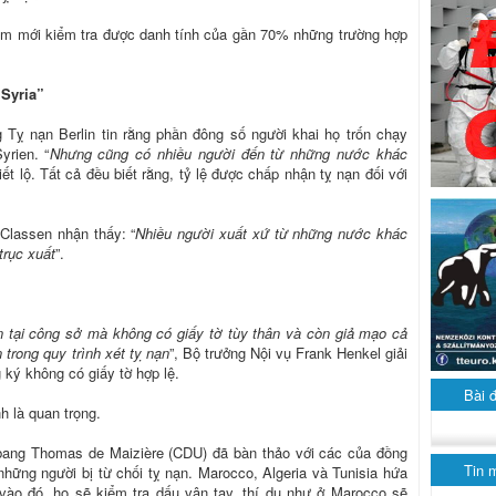
lắm mới kiểm tra được danh tính của gần 70% những trường hợp
 Syria”
 Tỵ nạn Berlin tin rằng phần đông số người khai họ trốn chạy
yrien. “
Nhưng cũng có nhiều người đến từ những nước khác
tiết lộ. Tất cả đều biết rằng, tỷ lệ được chấp nhận tỵ nạn đối với
Classen nhận thấy: “
Nhiều người xuất xứ từ những nước khác
trục xuất
”.
ện tại công sở mà không có giấy tờ tùy thân và còn giả mạo cả
 trong quy trình xét tỵ nạn
”, Bộ trưởng Nội vụ Frank Henkel giải
 ký không có giấy tờ hợp lệ.
Bài 
h là quan trọng.
 bang Thomas de Maizière (CDU) đã bàn thảo với các của đồng
Tin 
hững người bị từ chối tỵ nạn. Marocco, Algeria và Tunisia hứa
vào đó, họ sẽ kiểm tra dấu vân tay, thí dụ như ở Marocco sẽ