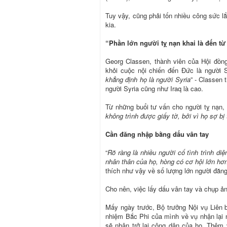
Tuy vậy, cũng phải tốn nhiều công sức 
kia.
“Phần lớn người tỵ nạn khai là đến từ
Georg Classen, thành viên của Hội đồng
khỏi cuộc nội chiến đến Đức là người S
khẳng định họ là người Syria
” - Classen 
người Syria cũng như Iraq là cao.
Từ những buổi tư vấn cho người tỵ nạn, 
không trình được giấy tờ, bởi vì họ sợ bị 
Cần đăng nhập bằng dấu vân tay
“
Rõ ràng là nhiều người cố tình trình di
nhân thân của họ, hòng có cơ hội lớn hơn
thích như vậy về số lượng lớn người đăng
Cho nên, việc lấy dấu vân tay và chụp ản
Mấy ngày trước, Bộ trưởng Nội vụ Liên
nhiệm Bắc Phi của mình về vụ nhận lại n
sẽ nhận trở lại công dân của họ. Thêm 