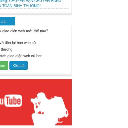
mberg: CHUYẾN VẬN CHUYỂN HÀNG
N TOÀN BÌNH THƯỜNG"
 sát
y giao diện web mới thế nào?
và tiện lợi hơn web cũ
 thường
thích giao diện web cũ hơn