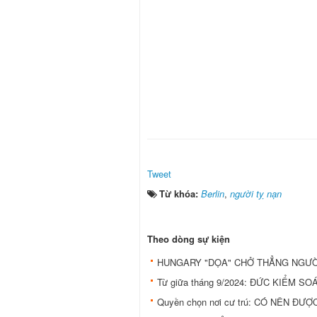
Tweet
Từ khóa:
Berlin
,
người tỵ nạn
Theo dòng sự kiện
HUNGARY "DỌA" CHỞ THẲNG NGƯỜ
Từ giữa tháng 9/2024: ĐỨC KIỂM 
Quyền chọn nơi cư trú: CÓ NÊN Đ