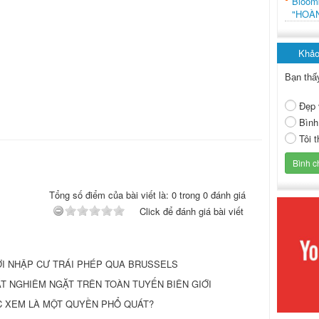
Bloo
"HOÀ
Khảo
Bạn thấ
Đẹp 
Bình
Tôi 
Tổng số điểm của bài viết là: 0 trong 0 đánh giá
Click để đánh giá bài viết
I NHẬP CƯ TRÁI PHÉP QUA BRUSSELS
SOÁT NGHIÊM NGẶT TRÊN TOÀN TUYẾN BIÊN GIỚI
ƯỢC XEM LÀ MỘT QUYỀN PHỔ QUÁT?