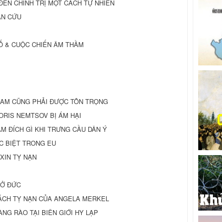
M ĐẾN CHÍNH TRỊ MỘT CÁCH TỰ NHIÊN
ẠN CỨU
 BỐ & CUỘC CHIẾN ÂM THẦM
IAM CŨNG PHẢI ĐƯỢC TÔN TRỌNG
ORIS NEMTSOV BỊ ÁM HẠI
 ĐÍCH GÌ KHI TRƯNG CẦU DÂN Ý
C BIỆT TRONG EU
XIN TỴ NẠN
 Ở ĐỨC
SÁCH TỴ NẠN CỦA ANGELA MERKEL
NG RÀO TẠI BIÊN GIỚI HY LẠP