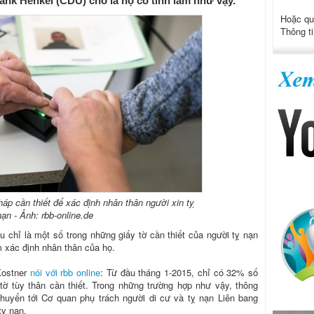
ank Henkel (CDU) cho là họ cố tình làm như vậy.
Hoặc qu
Thông ti
háp cần thiết để xác định nhân thân người xin tỵ
nạn - Ảnh: rbb-online.de
u chỉ là một số trong những giấy tờ cần thiết của người tỵ nạn
 xác định nhân thân của họ.
Kostner
nói với rbb online
: Từ đầu tháng 1-2015, chỉ có 32% số
 tờ tùy thân cần thiết. Trong những trường hợp như vậy, thông
chuyển tới Cơ quan phụ trách người di cư và tỵ nạn Liên bang
tỵ nạn.