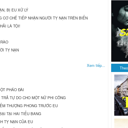
N, BỊ EU XỬ LÝ
 CƠ CHẾ TIẾP NHẬN NGƯỜI TỴ NẠN TRÊN BIỂN
ẢI LÀ TỘI!
 RÀO
ỜI TỴ NẠN
Xem tiếp...
Theo
ỘT PHÁO ĐÀI
GA TRẢ TỰ DO CHO MỘT NỮ PHI CÔNG
 CHIẾM THƯỢNG PHONG TRƯỚC EU
BẠI TẠI HAI TIỂU BANG
H TỴ NẠN CỦA EU