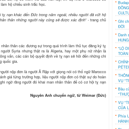
Budap
 làm hộ chiếu sinh trắc học.
ĐỒNG
CULT
i tỵ nạn khác đến Đức trong năm ngoái, nhiều người đã vứt hộ
, nhân thân những người này cũng sẽ được xác định
” - trang chủ
Ghi c
ĐỜI
Danh s
HUNG
hân thân các đương sự trong quá trình làm thủ tục đăng ký tỵ
"LỘ D
người Syria nhưng thật ra là Algeria, hay một phụ nữ nhận là
TOÀN
phỏng vấn, các cán bộ quyết định về tỵ nạn sẽ hỏi đến những chi
g quốc gia.
CHÍN
PÉTE
u người nộp đơn là người Ả Rập với giọng nói có thổ ngữ Marocco
THÔN
ánh giá từng trường hợp, liệu người nộp đơn có thật sự do hoàn
VỤ "T
ghi ngờ rằng người đó khai man nhân thân để có cơ hội tỵ nạn
Bầu c
"THƯỢ
Nguyên Anh chuyển ngữ, từ Weimar (Đức)
VỤ "T
CỦA 
Phía 
HÀNH