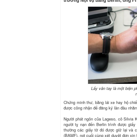
trưởng Nội vụ bang Berlin, ông Fr
Lấy vân tay là một biện p
Chứng minh thư, bằng lái xe hay hộ chiế
được công nhận để đăng ký lần đầu nhằm
Người phát ngôn của Lageso, cô Silvia 
người tỵ nạn đến Berlin trình được giấy
thường các giấy tờ đó được giữ lại và 
(BAMF), nơi cuối cùng xét duyệt đơn xịn 