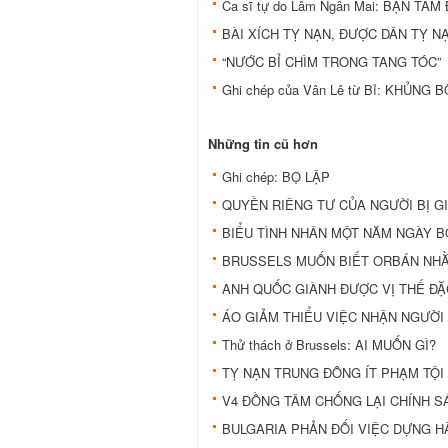
Ca sĩ tự do Lâm Ngân Mai: BẬN TÂ
BÀI XÍCH TỴ NẠN, ĐƯỢC DÂN TỴ N
“NƯỚC BỈ CHÌM TRONG TANG TÓC”
Ghi chép của Vân Lê từ Bỉ: KHỦNG
Những tin cũ hơn
Ghi chép: BỌ LẬP
QUYỀN RIÊNG TƯ CỦA NGƯỜI BỊ G
BIỂU TÌNH NHÂN MỘT NĂM NGÀY B
BRUSSELS MUỐN BIẾT ORBÁN NHẰM
ANH QUỐC GIÀNH ĐƯỢC VỊ THẾ ĐẶ
ÁO GIẢM THIỂU VIỆC NHẬN NGƯỜI 
Thử thách ở Brussels: AI MUỐN GÌ?
TỴ NẠN TRUNG ĐÔNG ÍT PHẠM TỘI
V4 ĐỒNG TÂM CHỐNG LẠI CHÍNH 
BULGARIA PHẢN ĐỐI VIỆC DỰNG HÀ