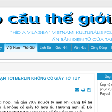
ry
Việt Nam - Thế Giới
Lịch Sử
Góc Nhìn
Văn Hóa
Cộng Đồng
Ủng
NẠN TỚI BERLIN KHÔNG CÓ GIẤY TỜ TÙY
Ủng hộ 
phục vụ
Paypal
g hợp, mà gần 70% người tỵ nạn khi đăng ký tại
 là không có giấy tờ hợp lệ. Thượng nghị sĩ, Bộ