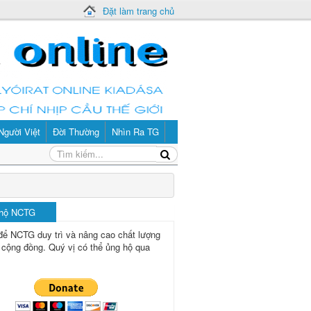
Đặt làm trang chủ
Người Việt
Đời Thường
Nhìn Ra TG
 hộ NCTG
để NCTG duy trì và nâng cao chất lượng
 cộng đồng.
Quý vị có thể ủng hộ qua