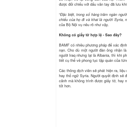
được đối chiếu với dấu vân tay đã lưu khi
“
Đặc biệt, trong số hàng trăm ngàn ngườ
chiếu của họ đi và khai là người Syria
của Bộ Nội vụ nêu rõ như vậy.
Không có giấy tờ hợp lệ - Sao đây?
BAMF có nhiều phương pháp để xác định n
nạn. Cho dù một người đàn ông nhận là 
người Iraq nhưng lại là Albania, thì khi 
tiết cụ thể về phong tục tập quán của từn
Các thông dịch viên sẽ phát hiện ra, liệ
hay thổ ngữ Syria. Người quyết định sẽ đ
cảnh mà không trình được giấy tờ, hay n
tốt hơn.