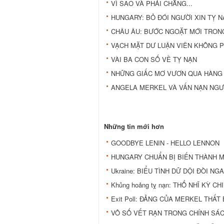
VÌ SAO VÀ PHẢI CHĂNG...
HUNGARY: BỎ ĐÓI NGƯỜI XIN TỴ NẠ
CHÂU ÂU: BƯỚC NGOẶT MỚI TRONG
VẠCH MẶT DƯ LUẬN VIÊN KHÔNG PH
VÀI BA CON SỐ VỀ TỴ NẠN
NHỮNG GIẤC MƠ VƯƠN QUA HÀNG
ANGELA MERKEL VÀ VẤN NẠN NGƯ
Những tin mới hơn
GOODBYE LENIN - HELLO LENNON
HUNGARY CHUẨN BỊ BIẾN THÀNH M
Ukraine: BIỂU TÌNH DỮ DỘI ĐÒI N
Khủng hoảng tỵ nạn: THỔ NHĨ KỲ
Exit Poll: ĐẢNG CỦA MERKEL THẤT 
VÔ SỐ VẾT RẠN TRONG CHÍNH SÁC