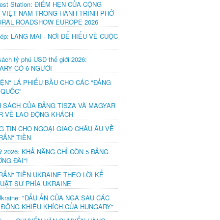
est Station: ĐIỂM HẸN CỦA CỘNG
 VIỆT NAM TRONG HÀNH TRÌNH PHỞ
URAL ROADSHOW EUROPE 2026
hép: LÀNG MAI - NƠI ĐỂ HIỂU VỀ CUỘC
ách tỷ phú USD thế giới 2026:
ARY CÓ 6 NGƯỜI
IỆN" LÁ PHIẾU BẦU CHO CÁC "ĐẢNG
 QUỐC"
H SÁCH CỦA ĐẢNG TISZA VÀ MAGYAR
R VỀ LAO ĐỘNG KHÁCH
G TIN CHO NGOẠI GIAO CHÂU ÂU VỀ
RẤN" TIỀN
ử 2026: KHẢ NĂNG CHỈ CÒN 5 ĐẢNG
NG ĐÀI"!
RẤN" TIỀN UKRAINE THEO LỜI KỂ
LUẬT SƯ PHÍA UKRAINE
Ukraine: "DẤU ẤN CỦA NGA SAU CÁC
 ĐỘNG KHIÊU KHÍCH CỦA HUNGARY"