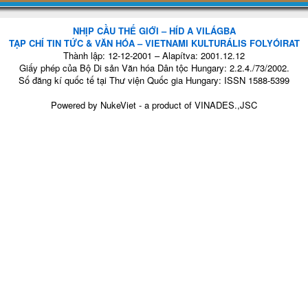
NHỊP CẦU THẾ GIỚI – HÍD A VILÁGBA
TẠP CHÍ TIN TỨC & VĂN HÓA – VIETNAMI KULTURÁLIS FOLYÓIRAT
Thành lập: 12-12-2001 – Alapítva: 2001.12.12
Giấy phép của Bộ Di sản Văn hóa Dân tộc Hungary: 2.2.4./73/2002.
Số đăng kí quốc tế tại Thư viện Quốc gia Hungary: ISSN 1588-5399
Powered by
NukeViet
- a product of
VINADES.,JSC