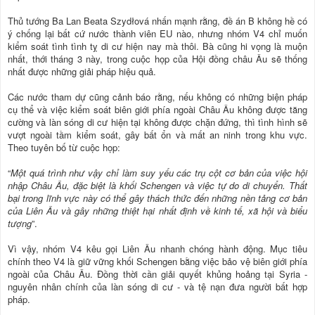
Thủ tướng Ba Lan Beata Szydłová nhấn mạnh rằng, đề án B không hề có
ý chống lại bất cứ nước thành viên EU nào, nhưng nhóm V4 chỉ muốn
kiểm soát tình tình tỵ di cư hiện nay mà thôi. Bà cũng hi vọng là muộn
nhất, thới tháng 3 này, trong cuộc họp của Hội đồng châu Âu sẽ thống
nhất được những giải pháp hiệu quả.
Các nước tham dự cũng cảnh báo rằng, nếu không có những biện pháp
cụ thể và việc kiểm soát biên giới phía ngoài Châu Âu không được tăng
cường và làn sóng di cư hiện tại không được chặn đứng, thì tình hình sẽ
vượt ngoài tầm kiểm soát, gây bất ổn và mất an ninh trong khu vực.
Theo tuyên bố từ cuộc họp:
“
Một quá trình như vậy chỉ làm suy yếu các trụ cột cơ bản của việc hội
nhập Châu Âu, đặc biệt là khối Schengen và việc tự do di chuyển. Thất
bại trong lĩnh vực này có thể gây thách thức đến những nền tảng cơ bản
của Liên Âu và gây những thiệt hại nhất định về kinh tế, xã hội và biểu
tượng
”.
Vì vậy, nhóm V4 kêu gọi Liên Âu nhanh chóng hành động. Mục tiêu
chính theo V4 là giữ vững khối Schengen bằng việc bảo vệ biên giới phía
ngoài của Châu Âu. Đồng thời cần giải quyết khủng hoảng tại Syria -
nguyên nhân chính của làn sóng di cư - và tệ nạn đưa người bất hợp
pháp.