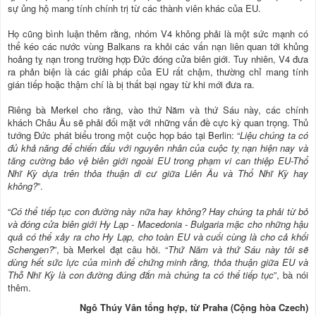
sự ủng hộ mang tính chính trị từ các thành viên khác của EU.
Họ cũng bình luận thêm rằng, nhóm V4 không phải là một sức mạnh có
thể kéo các nước vùng Balkans ra khỏi các vấn nạn liên quan tới khủng
hoảng tỵ nạn trong trường hợp Đức đóng cửa biên giới. Tuy nhiên, V4 đưa
ra phản biện là các giải pháp của EU rất chậm, thường chỉ mang tính
gián tiếp hoặc thậm chí là bị thất bại ngay từ khi mới đưa ra.
Riêng bà Merkel cho rằng, vào thứ Năm và thứ Sáu này, các chính
khách Châu Âu sẽ phải đối mặt với những vấn đề cực kỳ quan trọng. Thủ
tướng Đức phát biểu trong một cuộc họp báo tại Berlin: “
Liệu chúng ta có
đủ khả năng để chiến đấu với nguyên nhân của cuộc tỵ nạn hiện nay và
tăng cường bảo vệ biên giới ngoài EU trong phạm vi can thiệp EU-Thổ
Nhĩ Kỳ dựa trên thỏa thuận di cư giữa Liên Âu và Thổ Nhĩ Kỳ hay
không?
”.
“
Có thể tiếp tục con đường này nữa hay không? Hay chúng ta phải từ bỏ
và đóng cửa biên giới Hy Lạp - Macedonia - Bulgaria mặc cho những hậu
quả có thể xảy ra cho Hy Lạp, cho toàn EU và cuối cùng là cho cả khối
Schengen?
”, bà Merkel đạt câu hỏi. “
Thứ Năm và thứ Sáu này tôi sẽ
dùng hết sức lực của mình để chứng minh rằng, thỏa thuận giữa EU và
Thỗ Nhĩ Kỳ là con đường đúng đắn mà chúng ta có thể tiếp tục
”, bà nói
thêm.
Ngô Thúy Vân tổng hợp, từ Praha (Cộng hòa Czech)