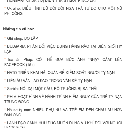
HUNGARY CHUẨN BỊ BIẾN THÀNH MỘT PHÁO ĐÀI
Ukraine: BIỂU TÌNH DỮ DỘI ĐÒI NGA TRẢ TỰ DO CHO MỘT NỮ
PHI CÔNG
Những tin cũ hơn
Ghi chép: BỌ LẬP
BULGARIA PHẢN ĐỐI VIỆC DỰNG HÀNG RÀO TẠI BIÊN GIỚI HY
LẠP
Tòa án Pháp: CÓ THỂ ĐƯA BỨC ẢNH “NHẠY CẢM” LÊN
FACEBOOK (18+)
NATO TRIỂN KHAI HẢI QUÂN ĐỂ KIỂM SOÁT NGƯỜI TỴ NẠN
LIÊN ÂU VẪN LAO ĐAO TRONG VẤN ĐỀ TỴ NẠN
Serbia: NÓI DẠI MỘT CÂU, BỘ TRƯỞNG BỊ SA THẢI
PHIM HOẠT HÌNH VỀ HÀNH TRÌNH HIỂM NGUY CỦA TRẺ TỴ NẠN
TRUNG ĐÔNG
Hồ sơ tỵ nạn: NHIỀU PHỤ NỮ VÀ TRẺ EM ĐẾN CHÂU ÂU HƠN
ĐÀN ÔNG
LÃNH ĐẠO CÁNH HỮU ĐỨC MUỐN DÙNG VŨ KHÍ ĐỐI VỚI NGƯỜI
VƯỢT BIÊN