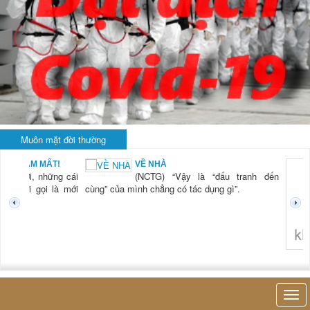
Muôn mặt đời thường
 MẤT!
VỀ NHÀ
 những cái
(NCTG) “Vậy là “đấu tranh đến
 gọi là mới
cùng” của mình chẳng có tác dụng gì”.
không nghĩ tới 