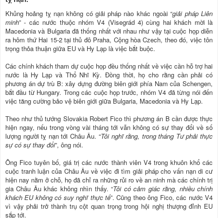
Khủng hoảng tỵ nạn không có giải pháp nào khác ngoài “
giải pháp Liên
minh
” - các nước thuộc nhóm V4 (Visegrád 4) cùng hai khách mời là
Macedonia và Bulgaria đã thống nhất với nhau như vậy tại cuộc họp diễn
ra hôm thứ Hai 15-2 tại thủ đô Praha, Cộng hòa Czech, theo đó, việc tôn
trọng thỏa thuận giữa EU và Hy Lạp là việc bắt buộc.
Các chính khách tham dự cuộc họp đều thống nhất về việc cần hỗ trợ hai
nước là Hy Lạp và Thổ Nhĩ Kỳ. Đồng thời, họ cho rằng cần phải có
phương án dự trù B: xây dựng đường biên giới phía Nam của Schengen,
bắt đầu từ Hungary. Trong các cuộc họp trước, nhóm V4 đã từng nói đến
việc tăng cường bảo vệ biên giới giữa Bulgaria, Macedonia và Hy Lạp.
Theo như thủ tướng Slovakia Robert Fico thì phương án B cần được thực
hiện ngay, nếu trong vòng vài tháng tới vẫn không có sự thay đổi về số
lượng người tỵ nạn tới Châu Âu. “
Tôi nghĩ rằng, trong tháng Tư phải thực
sự có sự thay đổi
”, ông nói.
Ông Fico tuyên bố, giá trị các nước thành viên V4 trong khuôn khổ các
cuộc tranh luận của Châu Âu về việc đi tìm giải pháp cho vấn nạn di cư
hiện nay nằm ở chỗ, họ đã chỉ ra những rủi ro về an ninh mà các chính trị
gia Châu Âu khác không nhìn thấy. “
Tôi có cảm giác rằng, nhiều chính
khách EU không có suy nghĩ thực tế
”. Cũng theo ông Fico, các nước V4
vì vậy phải trở thành trụ cột quan trọng trong hội nghị thượng đỉnh EU
sắp tới.