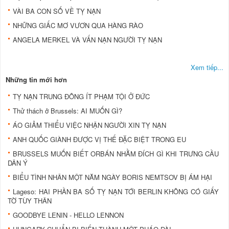
VÀI BA CON SỐ VỀ TỴ NẠN
NHỮNG GIẤC MƠ VƯƠN QUA HÀNG RÀO
ANGELA MERKEL VÀ VẤN NẠN NGƯỜI TỴ NẠN
Xem tiếp...
Những tin mới hơn
TỴ NẠN TRUNG ĐÔNG ÍT PHẠM TỘI Ở ĐỨC
Thử thách ở Brussels: AI MUỐN GÌ?
ÁO GIẢM THIỂU VIỆC NHẬN NGƯỜI XIN TỴ NẠN
ANH QUỐC GIÀNH ĐƯỢC VỊ THẾ ĐẶC BIỆT TRONG EU
BRUSSELS MUỐN BIẾT ORBÁN NHẰM ĐÍCH GÌ KHI TRƯNG CẦU
DÂN Ý
BIỂU TÌNH NHÂN MỘT NĂM NGÀY BORIS NEMTSOV BỊ ÁM HẠI
Lageso: HAI PHẦN BA SỐ TỴ NẠN TỚI BERLIN KHÔNG CÓ GIẤY
TỜ TÙY THÂN
GOODBYE LENIN - HELLO LENNON