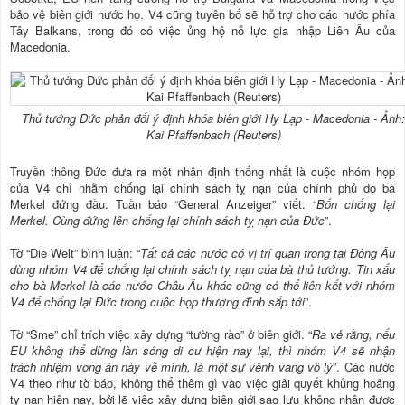
bảo vệ biên giới nước họ. V4 cũng tuyên bố sẽ hỗ trợ cho các nước phía
Tây Balkans, trong đó có việc ủng hộ nỗ lực gia nhập Liên Âu của
Macedonia.
Thủ tướng Đức phản đối ý định khóa biên giới Hy Lạp - Macedonia - Ảnh:
Kai Pfaffenbach (Reuters)
Truyền thông Đức đưa ra một nhận định thống nhất là cuộc nhóm họp
của V4 chỉ nhằm chống lại chính sách tỵ nạn của chính phủ do bà
Merkel đứng đầu. Tuần báo “General Anzeiger” viết: “
Bốn chống lại
Merkel. Cùng đứng lên chống lại chính sách tỵ nạn của Đức
”.
Tờ “Die Welt” bình luận: “
Tất cả các nước có vị trí quan trọng tại Đông Âu
dùng nhóm V4 để chống lại chính sách tỵ nạn của bà thủ tướng. Tin xấu
cho bà Merkel là các nước Châu Âu khác cũng có thể liên kết với nhóm
V4 để chống lại Đức trong cuộc họp thượng đỉnh sắp tới
”.
Tờ “Sme” chỉ trích việc xây dựng “tường rào” ở biên giới. “
Ra vẻ rằng, nếu
EU không thể dừng làn sóng di cư hiện nay lại, thì nhóm V4 sẽ nhận
trách nhiệm vong ân này về mình, là một sự vênh vang vô lý
”. Các nước
V4 theo như tờ báo, không thể thêm gì vào việc giải quyết khủng hoảng
tỵ nạn hiện nay, bởi lẽ việc xây dựng biên giới sao lưu không nhận được