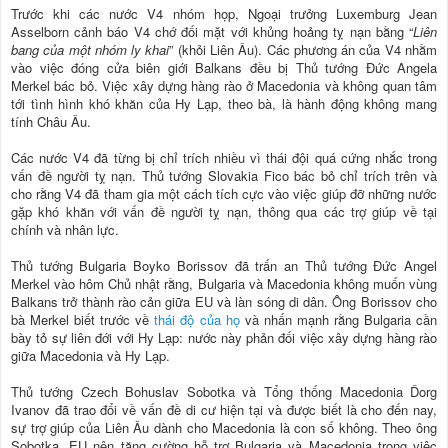
Trước khi các nước V4 nhóm họp, Ngoại trưởng Luxemburg Jean
Asselborn cảnh báo V4 chớ đối mặt với khủng hoảng tỵ nạn bằng “
Liên
bang của một nhóm ly khai
” (khỏi Liên Âu). Các phương án của V4 nhằm
vào việc đóng cửa biên giới Balkans đều bị Thủ tướng Đức Angela
Merkel bác bỏ. Việc xây dựng hàng rào ở Macedonia và không quan tâm
tới tình hình khó khăn của Hy Lạp, theo bà, là hành động không mang
tính Châu Âu.
Các nước V4 đã từng bị chỉ trích nhiều vì thái đội quá cứng nhắc trong
vấn đề người tỵ nạn. Thủ tướng Slovakia Fico bác bỏ chỉ trích trên và
cho rằng V4 đã tham gia một cách tích cực vào việc giúp đỡ những nước
gặp khó khăn với vấn đề người tỵ nạn, thông qua các trợ giúp về tại
chính và nhân lực.
Thủ tướng Bulgaria Boyko Borissov đã trấn an Thủ tướng Đức Angel
Merkel vào hôm Chủ nhật rằng, Bulgaria và Macedonia không muốn vùng
Balkans trở thành rào cản giữa EU và làn sóng di dân. Ông Borissov cho
bà Merkel biết trước về
thái độ của họ
và nhấn mạnh rằng Bulgaria cần
bày tỏ sự liên đới với Hy Lạp: nước này phản đối việc xây dựng hàng rào
giữa Macedonia và Hy Lạp.
Thủ tướng Czech Bohuslav Sobotka và Tổng thống Macedonia Ďorg
Ivanov đã trao đổi về vấn đề di cư hiện tại và được biết là cho đến nay,
sự trợ giúp của Liên Âu dành cho Macedonia là con số không. Theo ông
Sobotka, EU nên tăng cường hỗ trợ Bulgaria và Macedonia trong việc