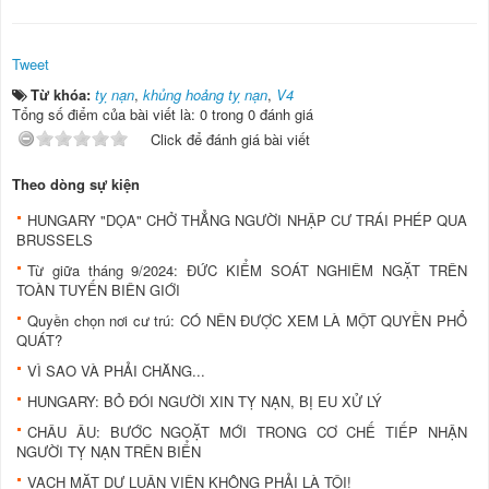
Tweet
Từ khóa:
tỵ nạn
,
khủng hoảng tỵ nạn
,
V4
Tổng số điểm của bài viết là: 0 trong 0 đánh giá
Click để đánh giá bài viết
Theo dòng sự kiện
HUNGARY "DỌA" CHỞ THẲNG NGƯỜI NHẬP CƯ TRÁI PHÉP QUA
BRUSSELS
Từ giữa tháng 9/2024: ĐỨC KIỂM SOÁT NGHIÊM NGẶT TRÊN
TOÀN TUYẾN BIÊN GIỚI
Quyền chọn nơi cư trú: CÓ NÊN ĐƯỢC XEM LÀ MỘT QUYỀN PHỔ
QUÁT?
VÌ SAO VÀ PHẢI CHĂNG...
HUNGARY: BỎ ĐÓI NGƯỜI XIN TỴ NẠN, BỊ EU XỬ LÝ
CHÂU ÂU: BƯỚC NGOẶT MỚI TRONG CƠ CHẾ TIẾP NHẬN
NGƯỜI TỴ NẠN TRÊN BIỂN
VẠCH MẶT DƯ LUẬN VIÊN KHÔNG PHẢI LÀ TỘI!