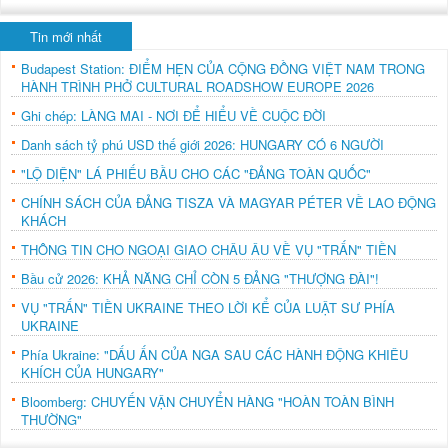
Tin mới nhất
Budapest Station: ĐIỂM HẸN CỦA CỘNG ĐỒNG VIỆT NAM TRONG
HÀNH TRÌNH PHỞ CULTURAL ROADSHOW EUROPE 2026
Ghi chép: LÀNG MAI - NƠI ĐỂ HIỂU VỀ CUỘC ĐỜI
Danh sách tỷ phú USD thế giới 2026: HUNGARY CÓ 6 NGƯỜI
"LỘ DIỆN" LÁ PHIẾU BẦU CHO CÁC "ĐẢNG TOÀN QUỐC"
CHÍNH SÁCH CỦA ĐẢNG TISZA VÀ MAGYAR PÉTER VỀ LAO ĐỘNG
KHÁCH
THÔNG TIN CHO NGOẠI GIAO CHÂU ÂU VỀ VỤ "TRẤN" TIỀN
Bầu cử 2026: KHẢ NĂNG CHỈ CÒN 5 ĐẢNG "THƯỢNG ĐÀI"!
VỤ "TRẤN" TIỀN UKRAINE THEO LỜI KỂ CỦA LUẬT SƯ PHÍA
UKRAINE
Phía Ukraine: "DẤU ẤN CỦA NGA SAU CÁC HÀNH ĐỘNG KHIÊU
KHÍCH CỦA HUNGARY"
Bloomberg: CHUYẾN VẬN CHUYỂN HÀNG "HOÀN TOÀN BÌNH
THƯỜNG"