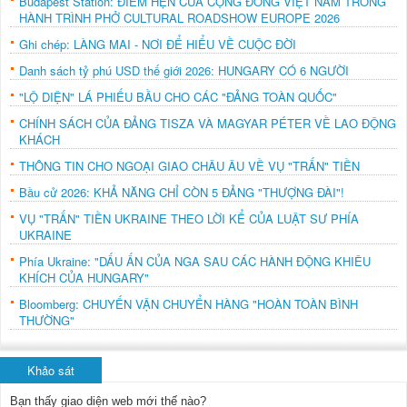
Budapest Station: ĐIỂM HẸN CỦA CỘNG ĐỒNG VIỆT NAM TRONG
HÀNH TRÌNH PHỞ CULTURAL ROADSHOW EUROPE 2026
Ghi chép: LÀNG MAI - NƠI ĐỂ HIỂU VỀ CUỘC ĐỜI
Danh sách tỷ phú USD thế giới 2026: HUNGARY CÓ 6 NGƯỜI
"LỘ DIỆN" LÁ PHIẾU BẦU CHO CÁC "ĐẢNG TOÀN QUỐC"
CHÍNH SÁCH CỦA ĐẢNG TISZA VÀ MAGYAR PÉTER VỀ LAO ĐỘNG
KHÁCH
THÔNG TIN CHO NGOẠI GIAO CHÂU ÂU VỀ VỤ "TRẤN" TIỀN
Bầu cử 2026: KHẢ NĂNG CHỈ CÒN 5 ĐẢNG "THƯỢNG ĐÀI"!
VỤ "TRẤN" TIỀN UKRAINE THEO LỜI KỂ CỦA LUẬT SƯ PHÍA
UKRAINE
Phía Ukraine: "DẤU ẤN CỦA NGA SAU CÁC HÀNH ĐỘNG KHIÊU
KHÍCH CỦA HUNGARY"
Bloomberg: CHUYẾN VẬN CHUYỂN HÀNG "HOÀN TOÀN BÌNH
THƯỜNG"
Khảo sát
Bạn thấy giao diện web mới thế nào?