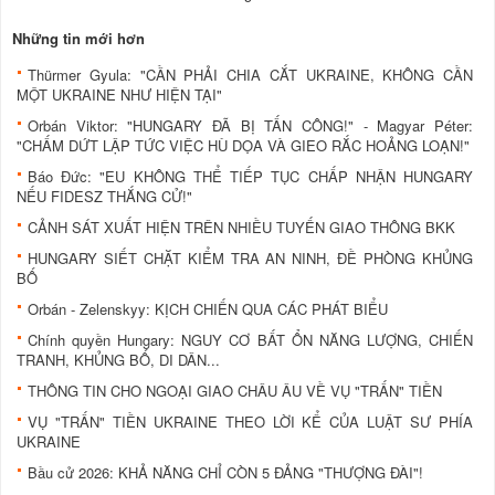
Những tin mới hơn
Thürmer Gyula: "CẦN PHẢI CHIA CẮT UKRAINE, KHÔNG CẦN
MỘT UKRAINE NHƯ HIỆN TẠI"
Orbán Viktor: "HUNGARY ĐÃ BỊ TẤN CÔNG!" - Magyar Péter:
"CHẤM DỨT LẬP TỨC VIỆC HÙ DỌA VÀ GIEO RẮC HOẢNG LOẠN!"
Báo Đức: "EU KHÔNG THỂ TIẾP TỤC CHẤP NHẬN HUNGARY
NẾU FIDESZ THẮNG CỬ!"
CẢNH SÁT XUẤT HIỆN TRÊN NHIỀU TUYẾN GIAO THÔNG BKK
HUNGARY SIẾT CHẶT KIỂM TRA AN NINH, ĐỀ PHÒNG KHỦNG
BỐ
Orbán - Zelenskyy: KỊCH CHIẾN QUA CÁC PHÁT BIỂU
Chính quyền Hungary: NGUY CƠ BẤT ỔN NĂNG LƯỢNG, CHIẾN
TRANH, KHỦNG BỐ, DI DÂN...
THÔNG TIN CHO NGOẠI GIAO CHÂU ÂU VỀ VỤ "TRẤN" TIỀN
VỤ "TRẤN" TIỀN UKRAINE THEO LỜI KỂ CỦA LUẬT SƯ PHÍA
UKRAINE
Bầu cử 2026: KHẢ NĂNG CHỈ CÒN 5 ĐẢNG "THƯỢNG ĐÀI"!