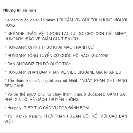
Những tin cũ hơn
4 năm cuộc chiến Ukraine: LỜI CẢM ƠN GỬI TỚI NHỮNG NGƯỜI
HÙNG
UKRAINE "BẢO VỆ TƯƠNG LAI TỰ DO CHO CON CÁI MÌNH",
HUNGARY "BẢO VỆ GIẢM GIÁ TIỆN ÍCH"
HUNGARY: CHÍNH THỨC KHAI MÀO TRANH CỬ!
HUNGARY TỔNG TUYỂN CỬ QUỐC HỘI VÀO 12/4/2026!
DÂN SHOWBIZ THI ĐỖ QUỐC TỊCH
HUNGARY CHẶN ĐÀM PHÁN VỀ VIỆC UKRAINE GIA NHẬP EU
Tấn thảm kịch của người phụ nữ Nhật: "NGÀY PHÁN XÉT ĐANG
ĐẾN GẦN!"
Vụ thi thể người phụ nữ cháy thành than ở Budapest: CẢNH SÁT
PHẢI XIN LỖI VỀ CÁCH TRUYỀN THÔNG
Hungary: TIẾP TỤC CÁC VỤ DỌA ĐÁNH BOM
TS. Karikó Katalin: THỜI THANH XUÂN SÔI NỔI VỚI CÁC BẠN
VIỆT