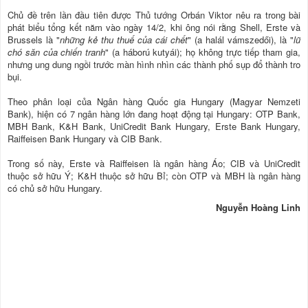
Chủ đề trên lần đầu tiên được Thủ tướng Orbán Viktor nêu ra trong bài
phát biểu tổng kết năm vào ngày 14/2, khi ông nói rằng Shell, Erste và
Brussels là "
những kẻ thu thuế của cái chết
" (a halál vámszedői), là "
lũ
chó săn của chiến tranh
" (a háború kutyái); họ không trực tiếp tham gia,
nhưng ung dung ngồi trước màn hình nhìn các thành phố sụp đổ thành tro
bụi.
Theo phân loại của Ngân hàng Quốc gia Hungary (Magyar Nemzeti
Bank), hiện có 7 ngân hàng lớn đang hoạt động tại Hungary: OTP Bank,
MBH Bank, K&H Bank, UniCredit Bank Hungary, Erste Bank Hungary,
Raiffeisen Bank Hungary và CIB Bank.
Trong số này, Erste và Raiffeisen là ngân hàng Áo; CIB và UniCredit
thuộc sở hữu Ý; K&H thuộc sở hữu Bỉ; còn OTP và MBH là ngân hàng
có chủ sở hữu Hungary.
Nguyễn Hoàng Linh