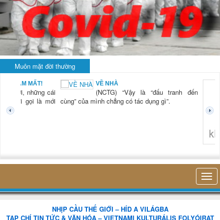
Muôn mặt đời thường
BẠN NAM MẤT!
VỀ NHÀ
TG) “Xời, những cái
(NCTG) “Vậy là “đấu tranh đến
tươi mới gọi là mới
cùng” của mình chẳng có tác dụng gì”.
không 
NHỊP CẦU THẾ GIỚI – HÍD A VILÁGBA
TẠP CHÍ TIN TỨC & VĂN HÓA – VIETNAMI KULTURÁLIS FOLYÓIRAT