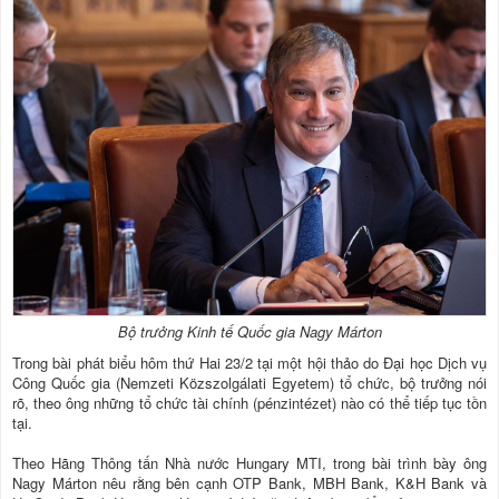
Bộ trưởng Kinh tế Quốc gia Nagy Márton
Trong bài phát biểu hôm thứ Hai 23/2 tại một hội thảo do Đại học Dịch vụ
Công Quốc gia (Nemzeti Közszolgálati Egyetem) tổ chức, bộ trưởng nói
rõ, theo ông những tổ chức tài chính (pénzintézet) nào có thể tiếp tục tồn
tại.
Theo Hãng Thông tấn Nhà nước Hungary MTI, trong bài trình bày ông
Nagy Márton nêu rằng bên cạnh OTP Bank, MBH Bank, K&H Bank và