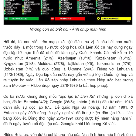
Những con số biết nói - Ảnh chụp màn hình
Hồi đó, tôi còn viết trên mạng xã hội: điều thú vị là hầu hết các nước
trước đây là một trong 15 nước cộng hòa của Liên Xô cũ nay dùng ngày
độc lập từ thực thể đã chết đó làm ngày Quốc khánh. Có thể kể ra 10
nước như: Armenia (21/9), Azerbaijan (18/10), Kazakhstan (16/12),
Kyrgyzstan (31/8), Moldova (27/8), Tajikistan (9/9), Turkmenistan (27/9),
Uzbekistan (1/9) và cuối cùng là Ukraine (24/8). Riêng với Lithuania
(11/3/1989), Ngày Độc lập của nước này gắn với sự kiện Quốc hội họp và
ra tuyên bố việc Liên Xô sáp nhập Lithuania theo Hiệp ước bất tương
xâm Molotov – Ribbentrop ngày 23/8/1939 là bất hợp pháp).
Có ba nước không dùng mốc “
độc lập từ Liên Xô
” nhưng lại còn đi xa
hơn, đó là: Estonia(24/2); Geogia (26/5); Latvia (18/11) đều từ năm 1918
đánh dấu sự độc lập từ… Đế quốc Nga Sa hoàng. Từ năm 1991, ở
Estonia ngày 20/8 cũng là ngày nghỉ vì đó là sự kiện độc lập từ… Liên
bang Xô-viết. Đồng thời ngày 26/5/1991 cũng được kỷ niệm hàng năm vì
đó là ngày tuyên bố độc lập của Georgia khỏi Liên bang Xô-viết.
Riêng Belarus, vốn được coi là chư hầu của Nga là trường hợp thú vị: ông