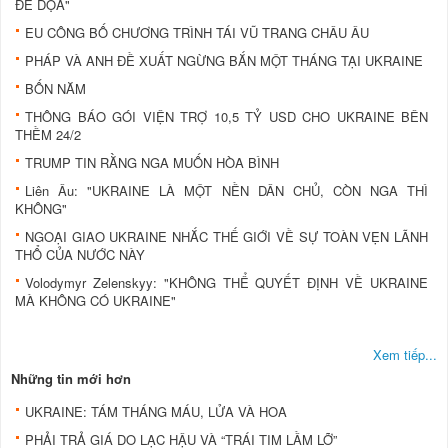
ĐE DỌA"
EU CÔNG BỐ CHƯƠNG TRÌNH TÁI VŨ TRANG CHÂU ÂU
PHÁP VÀ ANH ĐỀ XUẤT NGỪNG BẮN MỘT THÁNG TẠI UKRAINE
BỐN NĂM
THÔNG BÁO GÓI VIỆN TRỢ 10,5 TỶ USD CHO UKRAINE BÊN
THỀM 24/2
TRUMP TIN RẰNG NGA MUỐN HÒA BÌNH
Liên Âu: "UKRAINE LÀ MỘT NỀN DÂN CHỦ, CÒN NGA THÌ
KHÔNG"
NGOẠI GIAO UKRAINE NHẮC THẾ GIỚI VỀ SỰ TOÀN VẸN LÃNH
THỔ CỦA NƯỚC NÀY
Volodymyr Zelenskyy: "KHÔNG THỂ QUYẾT ĐỊNH VỀ UKRAINE
MÀ KHÔNG CÓ UKRAINE"
Xem tiếp...
Những tin mới hơn
UKRAINE: TÁM THÁNG MÁU, LỬA VÀ HOA
PHẢI TRẢ GIÁ DO LẠC HẬU VÀ “TRÁI TIM LẦM LỠ”