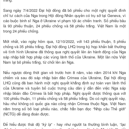
Sang ngày 7/4/2022 Đại hội đồng đã bỏ phiếu cho một nghị quyết đình
chỉ tư cách của Nga trong Hội đồng Nhân quyền có trụ sở tại Geneva, vì
cáo buộc binh sĩ Nga ở Ukraine vi phạm tội ác chiến tranh. Số phiếu bầu
là 93 phiếu thuận, 24 phiếu chống và 58 phiếu trắng. Việt Nam là một
trong 24 phiếu chống.
Mới nhất, vào ngày hôm qua, 12/10/2022, với 143 phiếu thuận, 5 phiếu
chống và 35 phiếu trắng, Đại hội đồng LHQ trong kỳ họp khẩn bất thường
về tình hình Ukraine đã thông qua nghị quyết lên án hành động của Nga
sáp nhập bất hợp pháp các vùng lãnh thổ của Ukraine. Một lần nữa Việt
Nam lại bỏ phiếu trắng, từ chối lên án Nga.
Nếu ngược dòng thời gian về trước hơn 8 năm, vào năm 2014 khi Nga
chiếm và sau đó sáp nhập bán đảo Crimea của Ukraine, Đại hội đồng
LHQ cũng đã ban hành một nghị quyết khẳng định sự toàn vẹn lãnh thổ
của Ukraine và tuyên bố cuộc trưng cầu dân ý dẫn đến việc Nga sáp
nhập bbán đảo Crimea là bất hợp pháp. Nghị quyết được thông qua với
100 phiếu thuận, 11 phiếu chống và 58 phiếu trắng. Do có nghị quyết này,
hầu như không có quốc gia nào công nhận Crimea thuộc Nga. Việt Nam
nằm trong số bỏ loại phiếu nào, chắc hẳn bạn đọc “Nhịp cầu Thế giới”
(NCTG) dễ dàng đoán được.
Để hiểu được thái độ “
kỳ lạ
” - hay như người ta thường bình luận, “
lạc