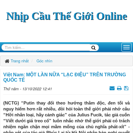
Nhịp Cầu Thế Giới Online
Trang nhất
Góc nhìn
Việt Nam: MỘT LẦN NỮA “LẠC ĐIỆU” TRÊN TRƯỜNG
QUỐC TẾ
Thứ năm - 13/10/2022 12:41
(NCTG) “Putin thay đổi theo hướng thâm độc, đen tối và
nguy hiểm hơn rất nhiều, đòi hỏi toàn thế giới phải nhớ câu
“Hỡi nhân loại, hãy cảnh giác” của Julius Fucik, tác giả cuốn
“Viết dưới giá treo cổ” luôn nhắc nhở thế giới phải có trách
nhiệm ngăn chặn mọi mầm mống của chủ nghĩa phát-xít” -
nhận xét của tác giả Phúc Lai từ Hà Nội nhân bản nghị quyết