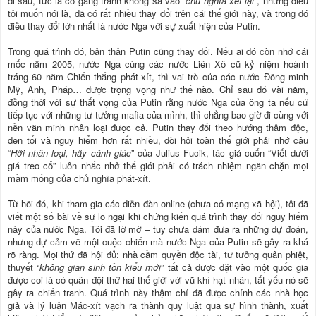
đi sâu, tức là cố gắng tránh không sa vào “
chủ nghĩa xét lại
”, nhưng điều
tôi muốn nói là, đã có rất nhiều thay đổi trên cái thế giới này, và trong đó
điều thay đổi lớn nhất là nước Nga với sự xuất hiện của Putin.
Trong quá trình đó, bản thân Putin cũng thay đổi. Nếu ai đó còn nhớ cái
mốc năm 2005, nước Nga cùng các nước Liên Xô cũ kỷ niệm hoành
tráng 60 năm Chiến thắng phát-xít, thì vai trò của các nước Đồng minh
Mỹ, Anh, Pháp… được trọng vọng như thế nào. Chỉ sau đó vài năm,
đồng thời với sự thất vọng của Putin rằng nước Nga của ông ta nếu cứ
tiếp tục với những tư tưởng mafia của mình, thì chẳng bao giờ đi cùng với
nền văn minh nhân loại được cả. Putin thay đổi theo hướng thâm độc,
đen tối và nguy hiểm hơn rất nhiều, đòi hỏi toàn thế giới phải nhớ câu
“
Hỡi nhân loại, hãy cảnh giác
” của Julius Fucik, tác giả cuốn “Viết dưới
giá treo cổ” luôn nhắc nhở thế giới phải có trách nhiệm ngăn chặn mọi
mầm mống của chủ nghĩa phát-xít.
Từ hồi đó, khi tham gia các diễn đàn online (chưa có mạng xã hội), tôi đã
viết một số bài về sự lo ngại khi chứng kiến quá trình thay đổi nguy hiểm
này của nước Nga. Tôi đã lờ mờ – tuy chưa dám đưa ra những dự đoán,
nhưng dự cảm về một cuộc chiến mà nước Nga của Putin sẽ gây ra khá
rõ ràng. Mọi thứ đã hội đủ: nhà cầm quyền độc tài, tư tưởng quân phiệt,
thuyết “
không gian sinh tồn kiểu mới
” tất cả được đặt vào một quốc gia
được coi là có quân đội thứ hai thế giới với vũ khí hạt nhân, tất yếu nó sẽ
gây ra chiến tranh. Quá trình này thậm chí đã được chính các nhà học
giả và lý luận Mác-xít vạch ra thành quy luật qua sự hình thành, xuất