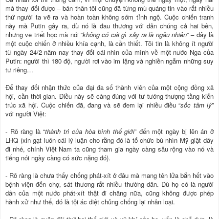
mà thay đổi được – bản thân tôi cũng đã từng mù quáng tin vào rất nhiều
thứ người ta vẽ ra và hoàn toàn không sớm tỉnh ngộ. Cuộc chiến tranh
này mà Putin gây ra, dù nó là đau thương với dân chúng cả hai bên,
nhưng về triết học mà nói “
không có cái gì xảy ra là ngẫu nhiên
” – đây là
một cuộc chiến ở nhiều khía cạnh, là cần thiết. Tôi tin là không ít người
từ ngày 24/2 năm nay thay đổi cái nhìn của mình về một nước Nga của
Putin: người thì 180 độ, người rơi vào im lặng và nghiền ngẫm những suy
tư riêng…
Để thay đổi nhận thức của đại đa số thành viên của một cộng đồng xã
hội, cần thời gian. Điều này sẽ càng đúng với tư tưởng thượng tầng kiến
trúc xã hội. Cuộc chiến đã, đang và sẽ đem lại nhiều điều “
sốc tâm lý
”
với người Việt:
- Rõ ràng là “
thành trì của hòa bình thế giới
” đến một ngày bị lên án ở
LHQ (xin gạt luôn cái lý luận cho rằng đó là tổ chức bù nhìn Mỹ giật dây
đi nhé, chính Việt Nam ta cũng tham gia ngày càng sâu rộng vào nó và
tiếng nói ngày càng có sức nặng đó).
- Rõ ràng là chưa thấy chống phát-xít ở đâu mà mang tên lửa bắn hết vào
bệnh viện đến chợ, sát thương rất nhiều thường dân. Dù họ có là người
dân của một nước phát-xít thật đi chăng nữa, cũng không được phép
hành xử như thế, đó là tội ác diệt chủng chống lại nhân loại.