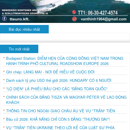
Bài đọc nhiều nhất
Tin mới nhất
Budapest Station: ĐIỂM HẸN CỦA CỘNG ĐỒNG VIỆT NAM TRONG
HÀNH TRÌNH PHỞ CULTURAL ROADSHOW EUROPE 2026
Ghi chép: LÀNG MAI - NƠI ĐỂ HIỂU VỀ CUỘC ĐỜI
Danh sách tỷ phú USD thế giới 2026: HUNGARY CÓ 6 NGƯỜI
"LỘ DIỆN" LÁ PHIẾU BẦU CHO CÁC "ĐẢNG TOÀN QUỐC"
CHÍNH SÁCH CỦA ĐẢNG TISZA VÀ MAGYAR PÉTER VỀ LAO ĐỘNG
KHÁCH
THÔNG TIN CHO NGOẠI GIAO CHÂU ÂU VỀ VỤ "TRẤN" TIỀN
Bầu cử 2026: KHẢ NĂNG CHỈ CÒN 5 ĐẢNG "THƯỢNG ĐÀI"!
VỤ "TRẤN" TIỀN UKRAINE THEO LỜI KỂ CỦA LUẬT SƯ PHÍA