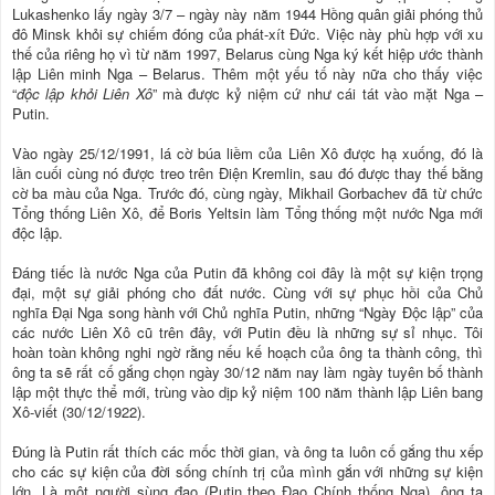
Lukashenko lấy ngày 3/7 – ngày này năm 1944 Hồng quân giải phóng thủ
đô Minsk khỏi sự chiếm đóng của phát-xít Đức. Việc này phù hợp với xu
thế của riêng họ vì từ năm 1997, Belarus cùng Nga ký kết hiệp ước thành
lập Liên minh Nga – Belarus. Thêm một yếu tố này nữa cho thấy việc
“
độc lập khỏi Liên Xô
” mà được kỷ niệm cứ như cái tát vào mặt Nga –
Putin.
Vào ngày 25/12/1991, lá cờ búa liềm của Liên Xô được hạ xuống, đó là
lần cuối cùng nó được treo trên Điện Kremlin, sau đó được thay thế bằng
cờ ba màu của Nga. Trước đó, cùng ngày, Mikhail Gorbachev đã từ chức
Tổng thống Liên Xô, để Boris Yeltsin làm Tổng thống một nước Nga mới
độc lập.
Đáng tiếc là nước Nga của Putin đã không coi đây là một sự kiện trọng
đại, một sự giải phóng cho đất nước. Cùng với sự phục hồi của Chủ
nghĩa Đại Nga song hành với Chủ nghĩa Putin, những “Ngày Độc lập” của
các nước Liên Xô cũ trên đây, với Putin đều là những sự sỉ nhục. Tôi
hoàn toàn không nghi ngờ rằng nếu kế hoạch của ông ta thành công, thì
ông ta sẽ rất cố gắng chọn ngày 30/12 năm nay làm ngày tuyên bố thành
lập một thực thể mới, trùng vào dịp kỷ niệm 100 năm thành lập Liên bang
Xô-viết (30/12/1922).
Đúng là Putin rất thích các mốc thời gian, và ông ta luôn cố gắng thu xếp
cho các sự kiện của đời sống chính trị của mình gắn với những sự kiện
lớn. Là một người sùng đạo (Putin theo Đạo Chính thống Nga), ông ta