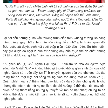
Người lính già - cựu chiến binh với Lá cờ vinh dự của Sư đoàn Bộ binh
cơ giới 150 “Idritsa – Berlin” trong ngày lễ Chiến thắng 9/5/2008 tại
Công viên Văn hóa, Mátxcơva. Bằng kế hoạch bẩn thỉu của mình,
Putin đã bôi nhọ vinh quang của những người lính Hồng quân Liên Xô
như cụ - Ảnh: Phúc Lai (Máy ảnh Nikon F5, AF-D 24-85 f/2. Kodak
ProImage 100.)
Lại nói đến những gì họ vẫn thường trình diễn trên Quảng trường Đỏ hàng
năm, càng ngày những hình ảnh đó càng giống những hình ảnh quân đội
Đức quốc xã duyệt binh hồi cuối thập niên 1930 đầu 1940. Sự trình diễn
bây giờ được ca ngợi là quá trình vùng dậy của thực thể đã chết nhưng
đã từng được ca ngợi là “
thành trì của hòa bình thế giới
”.
Khi ghép nối (1) Chủ nghĩa Đại Nga – Putinism “
ở đâu có người Nga
sống, đó là đất Nga
” – không khác gì thuyết không gian sinh tồn của chủ
nghĩa Quốc xã trước đây (2) Tính chuyên quyền của thể chế độc tài, tập
trung tất cả mọi mặt đời sống xã hội vào tôn sùng một cá nhân và (3)
Quân phiệt hóa, sự thèm khát bạo lực của đa số dân chúng dành cho
những dân tộc khác mà họ coi là khác chí hướng, ở thời đại hiện nay còn
được hỗ trợ thêm bằng những lý thuyết về răn đe hạt nhân; chúng ta sẽ
không thể đưa ra một kết luận nào khác rằng: Putin đang phục hồi chủ
nghĩa phát-xít.
Lá cờ đỏ của Hồng quân Liên Xô, của Liên bang Xô-viết chỉ được Putin