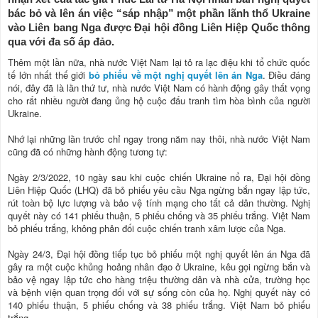
bác bỏ và lên án việc “sáp nhập” một phần lãnh thổ Ukraine
vào Liên bang Nga được Đại hội đồng Liên Hiệp Quốc thông
qua với đa số áp đảo.
Thêm một lần nữa, nhà nước Việt Nam lại tỏ ra lạc điệu khi tổ chức quốc
tế lớn nhất thế giới
bỏ phiếu về một nghị quyết lên án Nga
. Điều đáng
nói, đây đã là lần thứ tư, nhà nước Việt Nam có hành động gây thất vọng
cho rất nhiều người đang ủng hộ cuộc đấu tranh tìm hòa bình của người
Ukraine.
Nhớ lại những lần trước chỉ ngay trong năm nay thôi, nhà nước Việt Nam
cũng đã có những hành động tương tự:
Ngày 2/3/2022, 10 ngày sau khi cuộc chiến Ukraine nổ ra, Đại hội đồng
Liên Hiệp Quốc (LHQ) đã bỏ phiếu yêu cầu Nga ngừng bắn ngay lập tức,
rút toàn bộ lực lượng và bảo vệ tính mạng cho tất cả dân thường. Nghị
quyết này có 141 phiếu thuận, 5 phiếu chống và 35 phiếu trắng. Việt Nam
bỏ phiếu trắng, không phản đối cuộc chiến tranh xâm lược của Nga.
Ngày 24/3, Đại hội đồng tiếp tục bỏ phiếu một nghị quyết lên án Nga đã
gây ra một cuộc khủng hoảng nhân đạo ở Ukraine, kêu gọi ngừng bắn và
bảo vệ ngay lập tức cho hàng triệu thường dân và nhà cửa, trường học
và bệnh viện quan trọng đối với sự sống còn của họ. Nghị quyết này có
140 phiếu thuận, 5 phiếu chống và 38 phiếu trắng. Việt Nam bỏ phiếu
trắng.