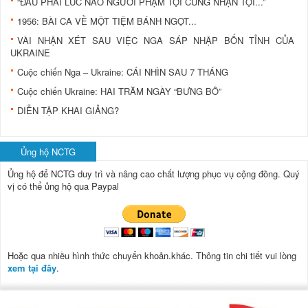
“ĐÂU PHẢI LÚC NÀO NGƯỜI PHẠM TỘI CŨNG NHẬN TỘI...”
1956: BÀI CA VỀ MỘT TIỆM BÁNH NGỌT...
VÀI NHẬN XÉT SAU VIỆC NGA SÁP NHẬP BỐN TỈNH CỦA
UKRAINE
Cuộc chiến Nga – Ukraine: CÁI NHÌN SAU 7 THÁNG
Cuộc chiến Ukraine: HAI TRĂM NGÀY “BƯNG BÔ”
DIỄN TẬP KHAI GIẢNG?
Ủng hộ NCTG
Ủng hộ để NCTG duy trì và nâng cao chất lượng phục vụ cộng đồng.
Quý
vị có thể ủng hộ qua Paypal
Hoặc qua nhiều hình thức chuyển khoản.khác. Thông tin chi tiết vui lòng
xem tại đây
.