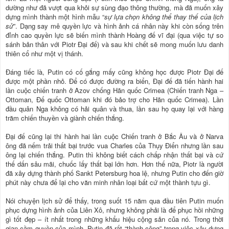
dường như đã vượt qua khỏi sự sùng đạo thông thường, mà đã muốn xây
dựng mình thành một hình mẫu “
sự lựa chọn không thể thay thế của lịch
sử
”. Dạng say mê quyền lực và hình ảnh cá nhân này khi còn sống trên
đỉnh cao quyền lực sẽ biến mình thành Hoàng đế vĩ đại (qua việc tự so
sánh bản thân với Piotr Đại đế) và sau khi chết sẽ mong muốn lưu danh
thiên cổ như một vị thánh.
Đáng tiếc là, Putin có cố gắng mấy cũng không học được Piotr Đại đế
được một phần nhỏ. Để có được đường ra biển, Đại đế đã tiến hành hai
lần cuộc chiến tranh ở Azov chống Hãn quốc Crimea (Chiến tranh Nga –
Ottoman, Đế quốc Ottoman khi đó bảo trợ cho Hãn quốc Crimea). Lần
đầu quân Nga không có hải quân và thua, lần sau họ quay lại với hàng
trăm chiến thuyền và giành chiến thắng.
Đại đế cũng lại thi hành hai lần cuộc Chiến tranh ở Bắc Âu và ở Narva
ông đã nếm trải thất bại trước vua Charles của Thụy Điển nhưng lần sau
ông lại chiến thắng. Putin thì không biết cách chấp nhận thất bại và cứ
thế dấn sâu mãi, chuốc lấy thất bại lớn hơn. Hơn thế nữa, Piotr là người
đã xây dựng thành phố Sankt Petersburg hoa lệ, nhưng Putin cho đến giờ
phút này chưa để lại cho văn minh nhân loại bất cứ một thành tựu gì.
Nói chuyện lịch sử để thấy, trong suốt 15 năm qua đầu tiên Putin muốn
phục dựng hình ảnh của Liên Xô, nhưng không phải là để phục hồi những
gì tốt đẹp – ít nhất trong những khẩu hiệu cộng sản của nó. Trong thời
gian cầm quyền của mình, Putin đã rất “thành công” trong việc xây dựng