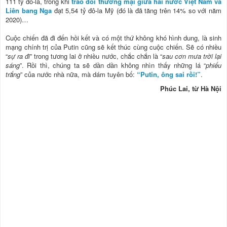
111 tỷ đô-la, trong khi
trao đổi thương mại giữa hai nước Việt Nam và
Liên bang Nga
đạt 5,54 tỷ đô-la Mỹ (đó là đã tăng trên 14% so với năm
2020)…
Cuộc chiến đã đi đến hồi kết và có một thứ không khó hình dung, là sinh
mạng chính trị của Putin cũng sẽ kết thúc cùng cuộc chiến. Sẽ có nhiều
“
sự ra đi
” trong tương lai ở nhiều nước, chắc chắn là “
sau cơn mưa trời lại
sáng
”. Rồi thì, chúng ta sẽ dần dần không nhìn thấy những lá “
phiếu
trắng
” của nước nhà nữa, mà dám tuyên bố:
“Putin, ông sai rồi!”
.
Phúc Lai, từ Hà Nội