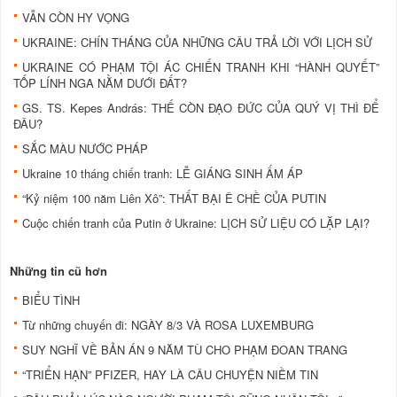
VẪN CÒN HY VỌNG
UKRAINE: CHÍN THÁNG CỦA NHỮNG CÂU TRẢ LỜI VỚI LỊCH SỬ
UKRAINE CÓ PHẠM TỘI ÁC CHIẾN TRANH KHI “HÀNH QUYẾT”
TỐP LÍNH NGA NẰM DƯỚI ĐẤT?
GS. TS. Kepes András: THẾ CÒN ĐẠO ĐỨC CỦA QUÝ VỊ THÌ ĐỂ
ĐÂU?
SẮC MÀU NƯỚC PHÁP
Ukraine 10 tháng chiến tranh: LỄ GIÁNG SINH ẤM ÁP
“Kỷ niệm 100 năm Liên Xô”: THẤT BẠI Ê CHỀ CỦA PUTIN
Cuộc chiến tranh của Putin ở Ukraine: LỊCH SỬ LIỆU CÓ LẶP LẠI?
Những tin cũ hơn
BIỂU TÌNH
Từ những chuyến đi: NGÀY 8/3 VÀ ROSA LUXEMBURG
SUY NGHĨ VỀ BẢN ÁN 9 NĂM TÙ CHO PHẠM ĐOAN TRANG
“TRIỂN HẠN” PFIZER, HAY LÀ CÂU CHUYỆN NIỀM TIN