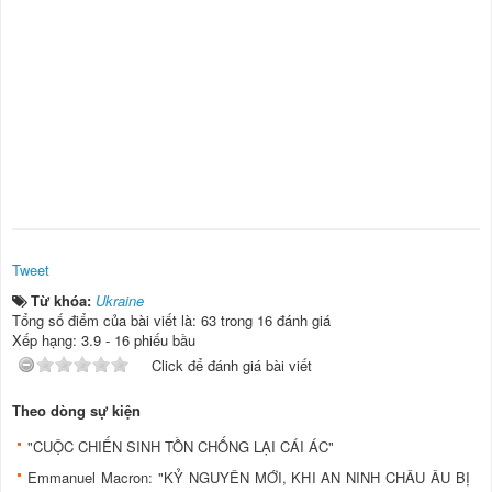
Tweet
Từ khóa:
Ukraine
Tổng số điểm của bài viết là: 63 trong 16 đánh giá
Xếp hạng:
3.9
-
16
phiếu bầu
Click để đánh giá bài viết
Theo dòng sự kiện
"CUỘC CHIẾN SINH TỒN CHỐNG LẠI CÁI ÁC"
Emmanuel Macron: "KỶ NGUYÊN MỚI, KHI AN NINH CHÂU ÂU BỊ