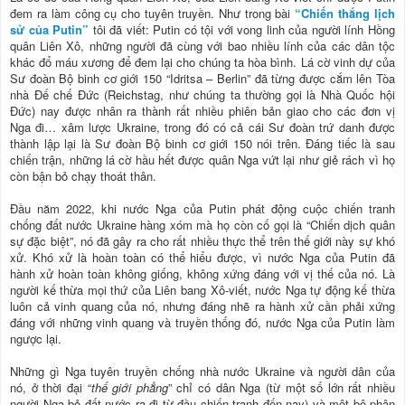
đem ra làm công cụ cho tuyên truyền. Như trong bài
“Chiến thắng lịch
sử của Putin”
tôi đã viết: Putin có tội với vong linh của người lính Hồng
quân Liên Xô, những người đã cùng với bao nhiều lính của các dân tộc
khác đổ máu xương để đem lại cho chúng ta hòa bình. Lá cờ vinh dự của
Sư đoàn Bộ binh cơ giới 150 “Idritsa – Berlin” đã từng được cắm lên Tòa
nhà Đế chế Đức (Reichstag, như chúng ta thường gọi là Nhà Quốc hội
Đức) nay được nhân ra thành rất nhiều phiên bản giao cho các đơn vị
Nga đi… xâm lược Ukraine, trong đó có cả cái Sư đoàn trứ danh được
thành lập lại là Sư đoàn Bộ binh cơ giới 150 nói trên. Đáng tiếc là sau
chiến trận, những lá cờ hầu hết được quân Nga vứt lại như giẻ rách vì họ
còn bận bỏ chạy thoát thân.
Đầu năm 2022, khi nước Nga của Putin phát động cuộc chiến tranh
chống đất nước Ukraine hàng xóm mà họ còn cố gọi là “Chiến dịch quân
sự đặc biệt”, nó đã gây ra cho rất nhiều thực thể trên thế giới này sự khó
xử. Khó xử là hoàn toàn có thể hiểu được, vì nước Nga của Putin đã
hành xử hoàn toàn không giống, không xứng đáng với vị thế của nó. Là
người kế thừa mọi thứ của Liên bang Xô-viết, nước Nga tự động kế thừa
luôn cả vinh quang của nó, nhưng đáng nhẽ ra hành xử cần phải xứng
đáng với những vinh quang và truyền thống đó, nước Nga của Putin làm
ngược lại.
Những gì Nga tuyên truyền chống nhà nước Ukraine và người dân của
nó, ở thời đại “
thế giới phẳng
” chỉ có dân Nga (từ một số lớn rất nhiều
người Nga bỏ đất nước ra đi từ đầu chiến tranh đến nay) và một bộ phận