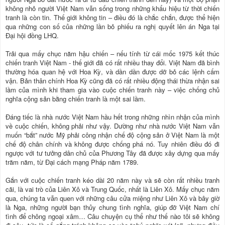
không nhỏ người Việt Nam vẫn sống trong những khẩu hiệu từ thời chiến
tranh là còn tin. Thế giới không tin – điều đó là chắc chắn, được thể hiện
qua những con số của những lần bỏ phiếu ra nghị quyết lên án Nga tại
Đại hội đồng LHQ.
Trải qua mấy chục năm hậu chiến – nếu tính từ cái mốc 1975 kết thúc
chiến tranh Việt Nam - thế giới đã có rất nhiều thay đổi. Việt Nam đã bình
thường hóa quan hệ với Hoa Kỳ, và dần dần được dỡ bỏ các lệnh cấm
vận. Bản thân chính Hoa Kỳ cũng đã có rất nhiều động thái thừa nhận sai
lầm của mình khi tham gia vào cuộc chiến tranh này – việc chống chủ
nghĩa cộng sản bằng chiến tranh là một sai lầm.
Đáng tiếc là nhà nước Việt Nam hầu hết trong những nhìn nhận của mình
về cuộc chiến, không phải như vậy. Dường như nhà nước Việt Nam vẫn
muốn “bắt” nước Mỹ phải công nhận chế độ cộng sản ở Việt Nam là một
chế độ chân chính và không được chống phá nó. Tuy nhiên điều đó đi
ngược với tư tưởng dân chủ của Phương Tây đã được xây dựng qua mấy
trăm năm, từ Đại cách mạng Pháp năm 1789.
Gắn với cuộc chiến tranh kéo dài 20 năm này và sẽ còn rất nhiều tranh
cãi, là vai trò của Liên Xô và Trung Quốc, nhất là Liên Xô. Mấy chục năm
qua, chúng ta vẫn quen với những câu cửa miệng như Liên Xô và bây giờ
là Nga, những người bạn thủy chung tình nghĩa, giúp đỡ Việt Nam chí
tình để chông ngoại xâm… Câu chuyện cụ thể như thế nào tôi sẽ không