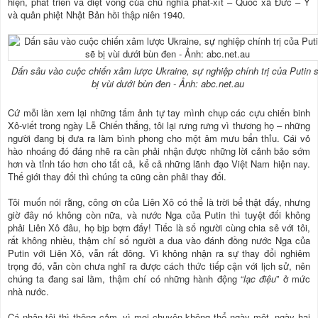
hiện, phát triển và diệt vong của chủ nghĩa phát-xít – Quốc xã Đức – Ý
và quân phiệt Nhật Bản hồi thập niên 1940.
Dấn sâu vào cuộc chiến xâm lược Ukraine, sự nghiệp chính trị của Putin 
bị vùi dưới bùn đen - Ảnh: abc.net.au
Cứ mỗi lần xem lại những tấm ảnh tự tay mình chụp các cựu chiến binh
Xô-viết trong ngày Lễ Chiến thắng, tôi lại rưng rưng vì thương họ – những
người đang bị đưa ra làm bình phong cho một âm mưu bẩn thỉu. Cái vỏ
hào nhoáng đó đáng nhẽ ra cần phải nhận được những lời cảnh bảo sớm
hơn và tỉnh táo hơn cho tất cả, kể cả những lãnh đạo Việt Nam hiện nay.
Thế giới thay đổi thì chúng ta cũng cần phải thay đổi.
Tôi muốn nói rằng, công ơn của Liên Xô có thể là trời bể thật đấy, nhưng
giờ đây nó không còn nữa, và nước Nga của Putin thì tuyệt đối không
phải Liên Xô đâu, họ bịp bợm đấy! Tiếc là số người cùng chia sẻ với tôi,
rất không nhiều, thậm chí số người a dua vào đánh đồng nước Nga của
Putin với Liên Xô, vẫn rất đông. Vì không nhận ra sự thay đổi nghiêm
trọng đó, vẫn còn chưa nghĩ ra được cách thức tiếp cận với lịch sử, nên
chúng ta đang sai lầm, thậm chí có những hành động “
lạc điệu
” ở mức
nhà nước.
Cá nhân tôi thì thông cảm, vì mọi chuyện không thể ngày một, ngày hai