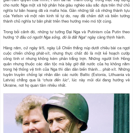
cho nước Nga một xã hội phân hóa giàu nghèo sâu sắc dựa trên thứ chủ
nghĩa tư bản hoang dã và mafia hóa. Gần những tất cả những thành tựu
của Yetlsin về một nền kinh tế tự do, nay đã chấm dứt và biến tướng
thành chủ nghĩa tư bản phát triển theo hướng méo mó tột cùng.
Trong bối cảnh đó, những tư tưởng Đại Nga và Putinism của Putin theo
hướng “
ở đâu có người Nga sống, đó là đất Nga
” ngày càng thịnh hành.
Hàng năm, cứ ngày 9/5, ngày Lễ Chiến thắng núp dưới chiêu bài ca ngợi
cuộc chiến chống phát-xít, nhưng thực chất đó là một kế hoạch cướp
công tinh vi nhưng không kém phần trắng trợn. Những người lính Hồng
quân nhưng thuộc các dân tộc mà bây giờ đất nước của họ không nằm
trong hệ thống vệ tinh của Nga thì dần dần biến thành… phát-xít. Những
tuyên truyền chống lại nhân dân các nước Baltic (Estonia, Lithuania và
Latvia) chẳng qua là “
chưa đến lúc
”, lúc này mũi dùi đang hướng về
Ukraine, nơi họ quan tâm nhiều nhất.