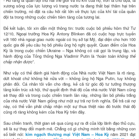
- Rõ ràng là quân đội thứ hai thế giới và vũ khí của họ, vốn là chỗ dựa, là
xương sống của lực lượng vũ trang nước ta đang thất bại thảm hại trên
chiến trường, nó đặt ra câu hỏi rất lớn về thực lực của khí tài của quân
đội ta trong những cuộc chiến tiềm tàng của tương lai.
Để kết luận, tôi xin dẫn một thông tin: trước cuộc bỏ phiếu hôm thứ Tư
12/10, Ngoại trưởng Hoa Kỳ Antony Blinken đã có cuộc họp trực tuyến
với 160 nhà ngoại giao nước ngoài có trụ sở tại Mỹ, đại diện cho hơn 100
quốc gia để yêu cầu họ bỏ phiếu ủng hộ nghị quyết. Quan điểm của Hoa
Kỳ là trong cuộc chiến Ukraine – Nga không có cái gọi là trung lập, và
hành động của Tổng thống Nga Vladimir Putin là “
hoàn toàn không thể
chấp nhận được
”.
Như vậy có thể đánh giá hành động của Nhà nước Việt Nam là rõ ràng,
dứt khoát chứ không hề nửa vời – không ủng hộ Nga Putin, tuy không
phản đối. Cá nhân tôi vẫn cho rằng, kể cả từ góc độ tư tưởng thượng
tầng kiến trúc xã hội, thứ quyết định thái độ của nhà nước Việt Nam cũng
sẽ thay đổi và trong cuộc chiến tranh lần này, những lần bỏ phiếu trắng
của nhà nước Việt Nam giống như một sự trả nợ tình nghĩa. Để trả cái nợ
này, có thể vẫn phải chấp nhận một sự thua thiệt nào đó trước thái độ
cũng rõ ràng không kém của Hoa Kỳ trên đây.
Sau chiến tranh, thời gian sẽ qua cùng sự ra đi của lớp lãnh đạo thủ cựu,
sẽ là sự thay đổi mạnh mẽ. Chẳng có gì chứng minh tốt bằng những con
số biết nói:
kim ngạch thương mại Việt Nam – Hoa Kỳ
năm 2021 đạt