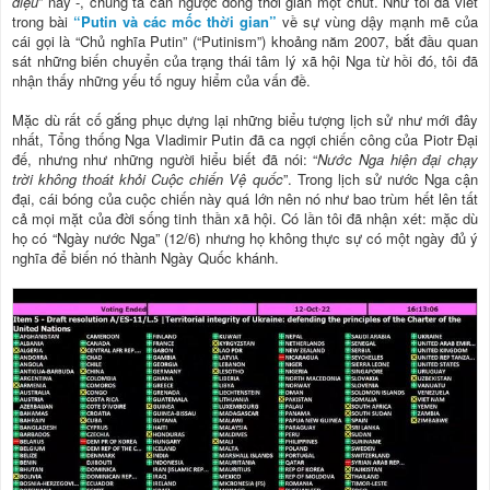
điệu
” này -, chúng ta cần ngược dòng thời gian một chút. Như tôi đã viết
trong bài
“Putin và các mốc thời gian”
về sự vùng dậy mạnh mẽ của
cái gọi là “Chủ nghĩa Putin” (“Putinism”) khoảng năm 2007, bắt đầu quan
sát những biến chuyển của trạng thái tâm lý xã hội Nga từ hồi đó, tôi đã
nhận thấy những yếu tố nguy hiểm của vấn đề.
Mặc dù rất cố gắng phục dựng lại những biểu tượng lịch sử như mới đây
nhất, Tổng thống Nga Vladimir Putin đã ca ngợi chiến công của Piotr Đại
đế, nhưng như những người hiểu biết đã nói: “
Nước Nga hiện đại chạy
trời không thoát khỏi Cuộc chiến Vệ quốc
”. Trong lịch sử nước Nga cận
đại, cái bóng của cuộc chiến này quá lớn nên nó như bao trùm hết lên tất
cả mọi mặt của đời sống tinh thần xã hội. Có lần tôi đã nhận xét: mặc dù
họ có “Ngày nước Nga” (12/6) nhưng họ không thực sự có một ngày đủ ý
nghĩa để biến nó thành Ngày Quốc khánh.