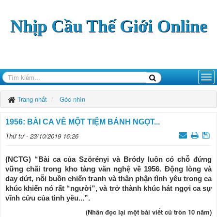
Nhịp Cầu Thế Giới Online
Trang nhất
Góc nhìn
1956: BÀI CA VỀ MỘT TIỆM BÁNH NGỌT...
Thứ tư - 23/10/2019 16:26
(NCTG) “Bài ca của Szörényi và Bródy luôn có chỗ đứng
vững chãi trong kho tàng văn nghệ về 1956. Động lòng và
day dứt, nỗi buồn chiến tranh và thân phận tình yêu trong ca
khúc khiến nó rất “người”, và trở thành khúc hát ngợi ca sự
vĩnh cửu của tình yêu...”.
(Nhân đọc lại một bài viết cũ tròn 10 năm)