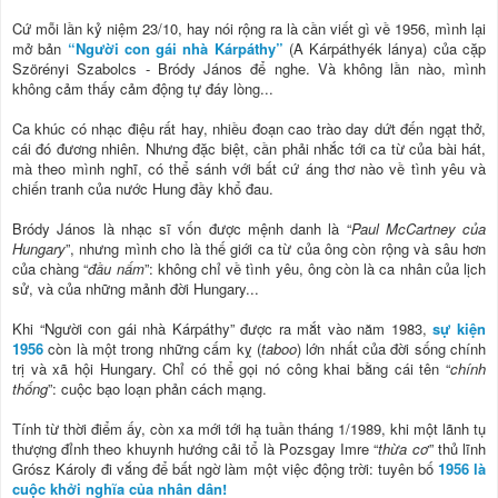
Cứ mỗi lần kỷ niệm 23/10, hay nói rộng ra là cần viết gì về 1956, mình lại
mở bản
“Người con gái nhà Kárpáthy”
(A Kárpáthyék lánya) của cặp
Szörényi Szabolcs - Bródy János để nghe. Và không lần nào, mình
không cảm thấy cảm động tự đáy lòng...
Ca khúc có nhạc điệu rất hay, nhiều đoạn cao trào day dứt đến ngạt thở,
cái đó đương nhiên. Nhưng đặc biệt, cần phải nhắc tới ca từ của bài hát,
mà theo mình nghĩ, có thể sánh với bất cứ áng thơ nào về tình yêu và
chiến tranh của nước Hung đầy khổ đau.
Bródy János là nhạc sĩ vốn được mệnh danh là “
Paul McCartney của
Hungary
”, nhưng mình cho là thế giới ca từ của ông còn rộng và sâu hơn
của chàng “
đầu nấm
”: không chỉ về tình yêu, ông còn là ca nhân của lịch
sử, và của những mảnh đời Hungary...
Khi “Người con gái nhà Kárpáthy” được ra mắt vào năm 1983,
sự kiện
1956
còn là một trong những cấm kỵ (
taboo
) lớn nhất của đời sống chính
trị và xã hội Hungary. Chỉ có thể gọi nó công khai bằng cái tên “
chính
thống
”: cuộc bạo loạn phản cách mạng.
Tính từ thời điểm ấy, còn xa mới tới hạ tuần tháng 1/1989, khi một lãnh tụ
thượng đỉnh theo khuynh hướng cải tổ là Pozsgay Imre “
thừa cơ
” thủ lĩnh
Grósz Károly đi vắng để bất ngờ làm một việc động trời: tuyên bố
1956 là
cuộc khởi nghĩa của nhân dân!