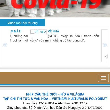
Muôn mặt đời thường
BẠN NAM MẤT!
VỀ NHÀ
TG) “Xời, những cái
(NCTG) “Vậy là “đấu tranh đến
tươi mới gọi là mới
cùng” của mình chẳng có tác dụng gì”.
không 
NHỊP CẦU THẾ GIỚI – HÍD A VILÁGBA
TẠP CHÍ TIN TỨC & VĂN HÓA – VIETNAMI KULTURÁLIS FOLYÓIRAT
Thành lập: 12-12-2001 – Alapítva: 2001.12.12
Giấy phép của Bộ Di sản Văn hóa Dân tộc Hungary: 2.2.4./73/2002.