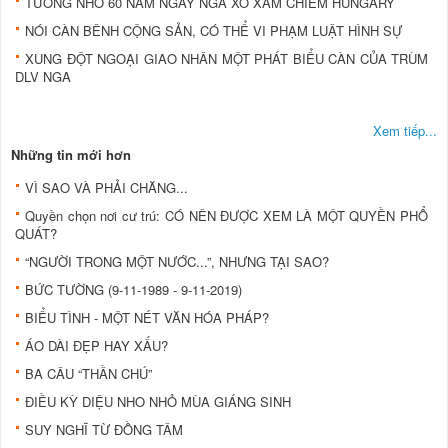
TƯỞNG NHỚ 60 NĂM NGÀY NGA XÔ XÂM CHIẾM HUNGARY
NÓI CÀN BÊNH CỘNG SẢN, CÓ THỂ VI PHẠM LUẬT HÌNH SỰ
XUNG ĐỘT NGOẠI GIAO NHÂN MỘT PHÁT BIỂU CÀN CỦA TRÙM
DLV NGA
Xem tiếp...
Những tin mới hơn
VÌ SAO VÀ PHẢI CHĂNG...
Quyền chọn nơi cư trú: CÓ NÊN ĐƯỢC XEM LÀ MỘT QUYỀN PHỔ
QUÁT?
“NGƯỜI TRONG MỘT NƯỚC...”, NHƯNG TẠI SAO?
BỨC TƯỜNG (9-11-1989 - 9-11-2019)
BIỂU TÌNH - MỘT NÉT VĂN HÓA PHÁP?
ÁO DÀI ĐẸP HAY XẤU?
BA CÂU “THẦN CHÚ”
ĐIỀU KỲ DIỆU NHO NHỎ MÙA GIÁNG SINH
SUY NGHĨ TỪ ĐỒNG TÂM