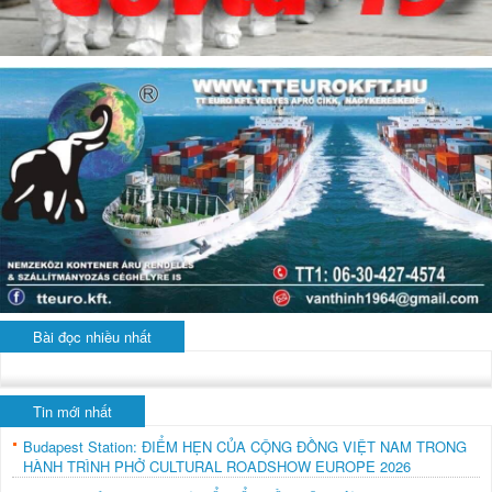
Bài đọc nhiều nhất
Tin mới nhất
Budapest Station: ĐIỂM HẸN CỦA CỘNG ĐỒNG VIỆT NAM TRONG
HÀNH TRÌNH PHỞ CULTURAL ROADSHOW EUROPE 2026