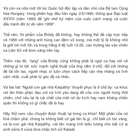
Và còn xa nữa mới tới lúc Quốc hội độc lập và dân chủ của Đệ tam Cộng
hòa Hungary, trong phiên họp đầu tiên ngày 2/5/1990, thông qua Đạo luật
XXVIII (năm 1990) để “
ghi nhớ kỷ niệm của cuộc cách mạng và cuộc
đấu tranh đòi tự do năm 1956
”.
Thế nên, thi phẩm của Bródy đã không, hay không thể đề cập trực tiếp
về 1956 với những anh hùng can đảm vô song, mà một tỷ lệ không nhỏ
là giới trẻ mới lớn và trong trắng ở độ tuổi 13-25, can trường lao vào chiến
xa Liên Xô với bom xăng trên tay.
Thêm vào đó, “
tạng
” của Bródy cũng không phải là ngợi ca hay nói về
những gì to tát: sức mạnh nghệ thuật của ông nằm ở chỗ, đối với những
đề tài lớn lao, người nhạc sĩ luôn chọn cách tiếp cận nhẹ nhàng và tình
cảm nhất, xuất phát từ góc độ cá nhân.
Và bài hát “Người con gái nhà Kárpáthy” thuyết phục là ở chỗ ấy: ca khúc
nói lên thân phận đau xót và tình yêu dang dở của con người trong thời
chiến, chứ nếu lại là cái chết của một nữ du kích hay nam kháng chiến
quân thì không có gì chắc đã là hay.
Hãy thử xem câu chuyện được thuật lại trong ca khúc! Một phần của nó
khá chấm phá: chúng ta không biết cô gái tên là gì, chỉ biết cô tóc vàng,
và là con gái nhà Kárpáthy, cái tên mang tính biểu tượng cho bất cứ ai
sinh sống ở vùng lòng chảo lịch sử Kárpát.