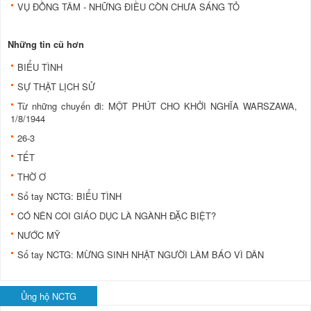
VỤ ĐỒNG TÂM - NHỮNG ĐIỀU CÒN CHƯA SÁNG TỎ
Những tin cũ hơn
BIỂU TÌNH
SỰ THẬT LỊCH SỬ
Từ những chuyến đi: MỘT PHÚT CHO KHỞI NGHĨA WARSZAWA,
1/8/1944
26-3
TẾT
THỜ Ơ
Sổ tay NCTG: BIỂU TÌNH
CÓ NÊN COI GIÁO DỤC LÀ NGÀNH ĐẶC BIỆT?
NƯỚC MỸ
Sổ tay NCTG: MỪNG SINH NHẬT NGƯỜI LÀM BÁO VÌ DÂN
Ủng hộ NCTG