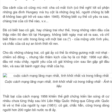
Gia cảnh của cô cũng mù mờ: cha cô mất tích (có thể nghĩ tới số phận
những gia đình Hungary mà trụ cột là những ông bố, người chồng bị bắt
đi không bao giờ trở về sau năm 1945). Không biết cụ thể cô yêu ra sao,
chàng trai của cô thế nào, v.v...
Đã có biết bao cô gái, hay chàng trai như thế, trong những năm đầu của
thập niên 50 đen tối tại Hungary, không biết ngày mai sẽ ra sao, và chỉ
biết thầm mơ ước trong lòng với một bài ca (*) - của mộng ước tình yêu,
và chắc của cả sự an bình thời rối ren.
Cho dù những chàng trai, cô gái ấy có thể là những gương mặt mờ nhạt -
chiếm số đông -, nhưng tấn thảm kịch của họ là có thật: 1956 vụt đến,
đầu rơi máu chảy, người yêu của cô gái không còn sau lần gặp gỡ đầu
tiên, và sau lát bánh ngọt duy nhất của họ.
Cuộc cách mạng lãng mạn nhất, tinh khôi nhất và trong trắng nhất - Ảnh t
liệu
Thất bại của cách mạng 1956 khiến thế giới chứng kiến làn sóng di cư
nhiều chưa từng thấy sau khi Liên Hiệp Quốc thông qua Công ước Quốc
tế về vị thế của người tỵ nạn (1951): cô gái, chắc hẳn, cũng trong dòng
người hơn 200 ngàn bỏ nước ra đi ấy.