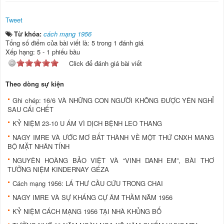
Tweet
Từ khóa:
cách mạng 1956
Tổng số điểm của bài viết là: 5 trong 1 đánh giá
Xếp hạng:
5
-
1
phiếu bầu
Click để đánh giá bài viết
Theo dòng sự kiện
Ghi chép: 16/6 VÀ NHỮNG CON NGƯỜI KHÔNG ĐƯỢC YÊN NGHỈ
SAU CÁI CHẾT
KỶ NIỆM 23-10 U ÁM VÌ DỊCH BỆNH LEO THANG
NAGY IMRE VÀ ƯỚC MƠ BẤT THÀNH VỀ MỘT THỨ CNXH MANG
BỘ MẶT NHÂN TÍNH
NGUYÊN HOÀNG BẢO VIỆT VÀ “VINH DANH EM”, BÀI THƠ
TƯỞNG NIỆM KINDERNAY GÉZA
Cách mạng 1956: LÁ THƯ CẦU CỨU TRONG CHAI
NAGY IMRE VÀ SỰ KHÁNG CỰ ÂM THẦM NĂM 1956
KỶ NIỆM CÁCH MẠNG 1956 TẠI NHÀ KHỦNG BỐ