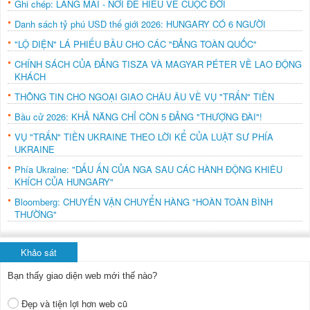
Ghi chép: LÀNG MAI - NƠI ĐỂ HIỂU VỀ CUỘC ĐỜI
Danh sách tỷ phú USD thế giới 2026: HUNGARY CÓ 6 NGƯỜI
"LỘ DIỆN" LÁ PHIẾU BẦU CHO CÁC "ĐẢNG TOÀN QUỐC"
CHÍNH SÁCH CỦA ĐẢNG TISZA VÀ MAGYAR PÉTER VỀ LAO ĐỘNG
KHÁCH
THÔNG TIN CHO NGOẠI GIAO CHÂU ÂU VỀ VỤ "TRẤN" TIỀN
Bầu cử 2026: KHẢ NĂNG CHỈ CÒN 5 ĐẢNG "THƯỢNG ĐÀI"!
VỤ "TRẤN" TIỀN UKRAINE THEO LỜI KỂ CỦA LUẬT SƯ PHÍA
UKRAINE
Phía Ukraine: "DẤU ẤN CỦA NGA SAU CÁC HÀNH ĐỘNG KHIÊU
KHÍCH CỦA HUNGARY"
Bloomberg: CHUYẾN VẬN CHUYỂN HÀNG "HOÀN TOÀN BÌNH
THƯỜNG"
Khảo sát
Bạn thấy giao diện web mới thế nào?
Đẹp và tiện lợi hơn web cũ