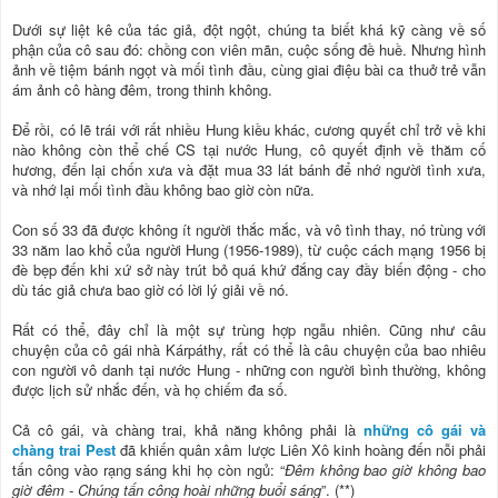
Dưới sự liệt kê của tác giả, đột ngột, chúng ta biết khá kỹ càng về số
phận của cô sau đó: chồng con viên mãn, cuộc sống đề huề. Nhưng hình
ảnh về tiệm bánh ngọt và mối tình đầu, cùng giai điệu bài ca thuở trẻ vẫn
ám ảnh cô hàng đêm, trong thinh không.
Để rồi, có lẽ trái với rất nhiều Hung kiều khác, cương quyết chỉ trở về khi
nào không còn thể chế CS tại nước Hung, cô quyết định về thăm cố
hương, đến lại chốn xưa và đặt mua 33 lát bánh để nhớ người tình xưa,
và nhớ lại mối tình đầu không bao giờ còn nữa.
Con số 33 đã được không ít người thắc mắc, và vô tình thay, nó trùng với
33 năm lao khổ của người Hung (1956-1989), từ cuộc cách mạng 1956 bị
đè bẹp đến khi xứ sở này trút bỏ quá khứ đắng cay đầy biến động - cho
dù tác giả chưa bao giờ có lời lý giải về nó.
Rất có thể, đây chỉ là một sự trùng hợp ngẫu nhiên. Cũng như câu
chuyện của cô gái nhà Kárpáthy, rất có thể là câu chuyện của bao nhiêu
con người vô danh tại nước Hung - những con người bình thường, không
được lịch sử nhắc đến, và họ chiếm đa số.
Cả cô gái, và chàng trai, khả năng không phải là
những cô gái và
chàng trai Pest
đã khiến quân xâm lược Liên Xô kinh hoàng đến nỗi phải
tấn công vào rạng sáng khi họ còn ngủ: “
Đêm không bao giờ không bao
giờ đêm - Chúng tấn công hoài những buổi sáng
”. (**)