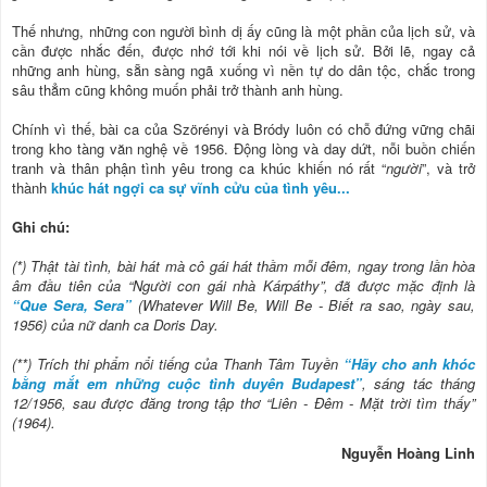
Thế nhưng, những con người bình dị ấy cũng là một phần của lịch sử, và
cần được nhắc đến, được nhớ tới khi nói về lịch sử. Bởi lẽ, ngay cả
những anh hùng, sẵn sàng ngã xuống vì nền tự do dân tộc, chắc trong
sâu thẳm cũng không muốn phải trở thành anh hùng.
Chính vì thế, bài ca của Szörényi và Bródy luôn có chỗ đứng vững chãi
trong kho tàng văn nghệ về 1956. Động lòng và day dứt, nỗi buồn chiến
tranh và thân phận tình yêu trong ca khúc khiến nó rất “
người
”, và trở
thành
khúc hát ngợi ca sự vĩnh cửu của tình yêu...
Ghi chú:
(*) Thật tài tình, bài hát mà cô gái hát thầm mỗi đêm, ngay trong lần hòa
âm đầu tiên của “Người con gái nhà Kárpáthy”, đã được mặc định là
“Que Sera, Sera”
(Whatever Will Be, Will Be - Biết ra sao, ngày sau,
1956) của nữ danh ca Doris Day.
(**) Trích thi phẩm nổi tiếng của Thanh Tâm Tuyền
“Hãy cho anh khóc
bằng mắt em những cuộc tình duyên Budapest”
, sáng tác tháng
12/1956, sau được đăng trong tập thơ “Liên - Đêm - Mặt trời tìm thấy”
(1964).
Nguyễn Hoàng Linh