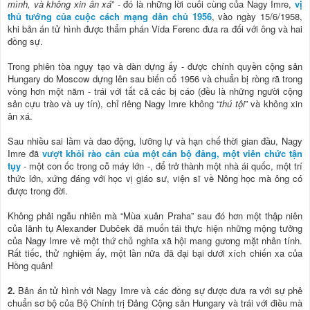
mình, và không xin ân xá
” - đó là những lời cuối cùng của Nagy Imre,
vị
thủ tướng của cuộc cách mạng dân chủ 1956
, vào ngày 15/6/1958,
khi bản án tử hình được thẩm phán Vida Ferenc đưa ra đối với ông và hai
đồng sự.
Trong phiên tòa ngụy tạo và dàn dựng ấy - được chính quyền cộng sản
Hungary do Moscow dựng lên sau biến cố 1956 và chuẩn bị ròng rã trong
vòng hơn một năm - trái với tất cả các bị cáo (đều là những người cộng
sản cựu trào và uy tín), chỉ riêng Nagy Imre không “
thú tội
” và không xin
ân xá.
Sau nhiều sai lầm và dao động, lưỡng lự và hạn chế thời gian đầu, Nagy
Imre đã
vượt khỏi rào cản của một cán bộ đảng, một viên chức tận
tụy
- một con ốc trong cỗ máy lớn -, để trở thành một nhà ái quốc, một trí
thức lớn, xứng đáng với học vị giáo sư, viện sĩ về Nông học mà ông có
được trong đời.
Không phải ngẫu nhiên mà “Mùa xuân Praha” sau đó hơn một thập niên
của lãnh tụ Alexander Dubček đã muốn tái thực hiện những mộng tưởng
của Nagy Imre về một thứ chủ nghĩa xã hội mang gương mặt nhân tính.
Rất tiếc, thử nghiệm ấy, một lần nữa đã đại bại dưới xích chiến xa của
Hồng quân!
2.
Bản án tử hình với Nagy Imre và các đồng sự được đưa ra với sự phê
chuẩn sơ bộ của Bộ Chính trị Đảng Cộng sản Hungary và trái với điều mà