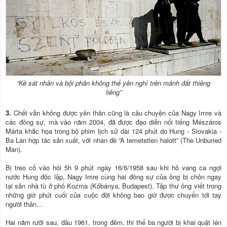
“Kẻ sát nhân và bội phản không thể yên nghỉ trên mảnh đất thiêng
liêng”
3.
Chết vẫn không được yên thân cũng là câu chuyện của Nagy Imre và
các đồng sự, mà vào năm 2004, đã được đạo diễn nổi tiếng Mészáros
Márta khắc họa trong bộ phim lịch sử dài 124 phút do Hung - Slovakia -
Ba Lan hợp tác sản xuất, với nhan đề “A temetetlen halott” (The Unburied
Man).
Bị treo cổ vào hồi 5h 9 phút ngày 16/6/1958 sau khi hô vang ca ngợi
nước Hung độc lập, Nagy Imre cùng hai đồng sự của ông bị chôn ngay
tại sân nhà tù ở phố Kozma (Kőbánya, Budapest). Tập thư ông viết trong
những giờ phút cuối của cuộc đời không bao giờ được chuyển tới tay
người thân...
Hai năm rưỡi sau, đầu 1961, trong đêm, thi thể ba người bị khai quật lén