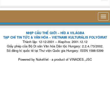
nhỏ
không nghĩ tới bất kỳ điều gì khác. 
NHỊP CẦU THẾ GIỚI – HÍD A VILÁGBA
TẠP CHÍ TIN TỨC & VĂN HÓA – VIETNAMI KULTURÁLIS FOLYÓIRAT
Thành lập: 12-12-2001 – Alapítva: 2001.12.12
Giấy phép của Bộ Di sản Văn hóa Dân tộc Hungary: 2.2.4./73/2002.
Số đăng kí quốc tế tại Thư viện Quốc gia Hungary: ISSN 1588-5399
Powered by
NukeViet
- a product of
VINADES.,JSC