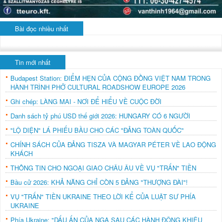
Bài đọc nhiều nhất
Tin mới nhất
Budapest Station: ĐIỂM HẸN CỦA CỘNG ĐỒNG VIỆT NAM TRONG
HÀNH TRÌNH PHỞ CULTURAL ROADSHOW EUROPE 2026
Ghi chép: LÀNG MAI - NƠI ĐỂ HIỂU VỀ CUỘC ĐỜI
Danh sách tỷ phú USD thế giới 2026: HUNGARY CÓ 6 NGƯỜI
"LỘ DIỆN" LÁ PHIẾU BẦU CHO CÁC "ĐẢNG TOÀN QUỐC"
CHÍNH SÁCH CỦA ĐẢNG TISZA VÀ MAGYAR PÉTER VỀ LAO ĐỘNG
KHÁCH
THÔNG TIN CHO NGOẠI GIAO CHÂU ÂU VỀ VỤ "TRẤN" TIỀN
Bầu cử 2026: KHẢ NĂNG CHỈ CÒN 5 ĐẢNG "THƯỢNG ĐÀI"!
VỤ "TRẤN" TIỀN UKRAINE THEO LỜI KỂ CỦA LUẬT SƯ PHÍA
UKRAINE
Phía Ukraine: "DẤU ẤN CỦA NGA SAU CÁC HÀNH ĐỘNG KHIÊU