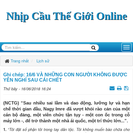
Nhịp Cầu Thế Giới Online
Trang nhất
Lịch sử
Ghi chép: 16/6 VÀ NHỮNG CON NGƯỜI KHÔNG ĐƯỢC
YÊN NGHỈ SAU CÁI CHẾT
Thứ bảy - 16/06/2018 16:24
(NCTG) “Sau nhiều sai lầm và dao động, lưỡng lự và hạn
chế thời gian đầu, Nagy Imre đã vượt khỏi rào cản của một
cán bộ đảng, một viên chức tận tụy - một con ốc trong cỗ
máy lớn -, để trở thành một nhà ái quốc, một trí thức lớn...”.
1.
“
Tôi đặt số phận tôi trong tay dân tộc. Tôi không muốn bào chữa cho