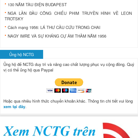
130 NĂM TÀU ĐIỆN BUDAPEST
NGA LẦN ĐẦU CÔNG CHIẾU PHIM TRUYỀN HÌNH VỀ LEON
TROTSKY
Cách mạng 1956: LÁ THƯ CẦU CỨU TRONG CHAI
NAGY IMRE VÀ SỰ KHÁNG CỰ ÂM THẦM NĂM 1956
Ủng hộ NCTG
Ủng hộ để NCTG duy trì và nâng cao chất lượng phục vụ cộng đồng.
Quý
vị có thể ủng hộ qua Paypal
Hoặc qua nhiều hình thức chuyển khoản.khác. Thông tin chi tiết vui lòng
xem tại đây
.