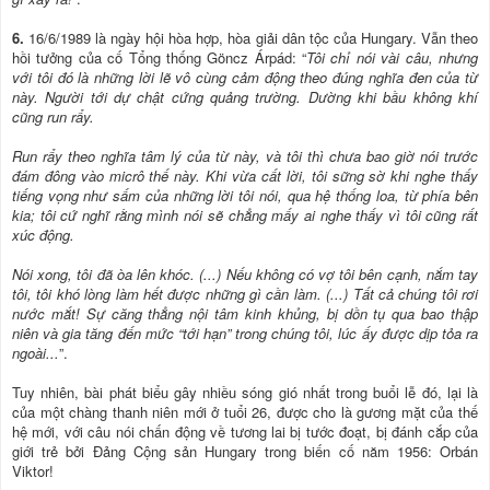
6.
16/6/1989 là ngày hội hòa hợp, hòa giải dân tộc của Hungary. Vẫn theo
hồi tưởng của cố Tổng thống Göncz Árpád: “
Tôi chỉ nói vài câu, nhưng
với tôi đó là những lời lẽ vô cùng cảm động theo đúng nghĩa đen của từ
này. Người tới dự chật cứng quảng trường. Dường khi bầu không khí
cũng run rẩy.
Run rẩy theo nghĩa tâm lý của từ này, và tôi thì chưa bao giờ nói trước
đám đông vào micrô thế này. Khi vừa cất lời, tôi sững sờ khi nghe thấy
tiếng vọng như sấm của những lời tôi nói, qua hệ thống loa, từ phía bên
kia; tôi cứ nghĩ rằng mình nói sẽ chẳng mấy ai nghe thấy vì tôi cũng rất
xúc động.
Nói xong, tôi đã òa lên khóc. (...) Nếu không có vợ tôi bên cạnh, nắm tay
tôi, tôi khó lòng làm hết được những gì cần làm. (...) Tất cả chúng tôi rơi
nước mắt! Sự căng thẳng nội tâm kinh khủng, bị dồn tụ qua bao thập
niên và gia tăng đến mức “tới hạn” trong chúng tôi, lúc ấy được dịp tỏa ra
ngoài...
”.
Tuy nhiên, bài phát biểu gây nhiều sóng gió nhất trong buổi lễ đó, lại là
của một chàng thanh niên mới ở tuổi 26, được cho là gương mặt của thế
hệ mới, với câu nói chấn động về tương lai bị tước đoạt, bị đánh cắp của
giới trẻ bởi Đảng Cộng sản Hungary trong biến cố năm 1956: Orbán
Viktor!