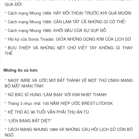
QUA ĐỜI
Cách mạng Nhung 1989: HÃY ĐỐI THOẠI TRƯỚC KHI QUÁ MUỘN!
Cách mạng Nhung 1989: CẦN LÀM TẤT CẢ NHỮNG GÌ CÓ THỂ!
Cách mạng Nhung 1989: KHỞI ĐẦU CỦA SỰ SỤP ĐỔ
Hồi ký của Soros Tivadar: GIỮA NHỮNG GỌNG KÌM CỦA LỊCH SỬ
BƯU THIẾP VÀ NHỮNG NÉT CHỮ VIẾT TAY KHÔNG GÌ THAY
THẾ
Những tin cũ hơn
NAGY IMRE VÀ ƯỚC MƠ BẤT THÀNH VỀ MỘT THỨ CNXH MANG
BỘ MẶT NHÂN TÍNH
NỮ BÁC SĨ HUNG “LÀM BẠN” VỚI KIM NHẬT THÀNH
Tháng 3 nhục nhã: 100 NĂM HIỆP ƯỚC BREST-LITOVSK
KẺ THỦ ÁC 96 TUỔI VẪN PHẢI THỤ ÁN TÙ
“LIÊN BANG BẤT DIỆT”
CÁCH MẠNG NHUNG 1989 VÀ NHỮNG CÂU HỎI LỊCH SỬ CÒN BỎ
NGỎ