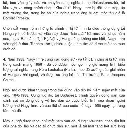
lút, bọc vào giấy dầu và chuyển sang nghĩa trang Rákoskeresztúr, tại
khu vực xa cổng chính nhất, “Khu 301”. Nagy Imre bị đặt nằm sấp, úp
mặt xuống đất, trong hồ sơ của nghĩa trang ông bị đặt một tên giả là
Borbíró Piroska.
Chôn cất vụng trộm những tù chính trị bị tử hình là điều thông dụng tại
Hungary thuở trước, và việc này được “
bảo mật
” tới mức vài chục năm
sau, ngay Ban lãnh đạo Bộ Nội vụ Hung cũng không còn biết, Nagy Imre
yên nghỉ ở đâu. Từ năm 1981, nhiều cuộc kiếm tìm đã được mở cho mục
đích đó.
4.
Năm 1988, Nagy Imre cùng các đồng sự - và tất cả những ai bị tử hình
trong cách mạng 1956 - đã có được một ngôi mộ gió mang tính biểu
tượng tại nghĩa trang Père-Lachaise (Paris), theo đề xướng của giới nhân
sĩ Hungary hải ngoại, và được sự ủng hộ của Thị trưởng Paris Jacques
Chirac.
Ngôi mộ được khai trương trọng thể đúng vào dịp kỷ niệm ngày mất của
ông, 16/6/1988. Cùng lúc đó, tại Budapest, chính quyền cộng sản xua
cảnh sát cơ động dùng vũ lực đàn áp cuộc biểu tình của đoàn người
tưởng nhớ Nagy Imre và các liệt sĩ của cuộc nổi dậy 1956 ngay tại trung
tâm thủ đô.
Mấy ai ngờ được rằng, chỉ một năm sau đó, đúng 16/6/1989, theo đòi hỏi
của phe đối lập và các tổ chức dân sự, một lễ tái mai táng hết sức long