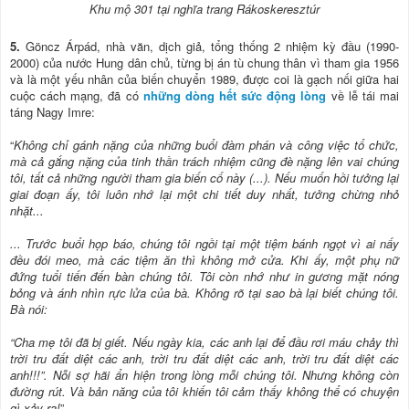
Khu mộ 301 tại nghĩa trang Rákoskeresztúr
5.
Göncz Árpád, nhà văn, dịch giả, tổng thống 2 nhiệm kỳ đầu (1990-
2000) của nước Hung dân chủ, từng bị án tù chung thân vì tham gia 1956
và là một yếu nhân của biến chuyển 1989, được coi là gạch nối giữa hai
cuộc cách mạng, đã có
những dòng hết sức động lòng
về lễ tái mai
táng Nagy Imre:
“
Không chỉ gánh nặng của những buổi đàm phán và công việc tổ chức,
mà cả gắng nặng của tinh thần trách nhiệm cũng đè nặng lên vai chúng
tôi, tất cả những người tham gia biến cố này (...). Nếu muốn hồi tưởng lại
giai đoạn ấy, tôi luôn nhớ lại một chi tiết duy nhất, tưởng chừng nhỏ
nhặt...
... Trước buổi họp báo, chúng tôi ngồi tại một tiệm bánh ngọt vì ai nấy
đều đói meo, mà các tiệm ăn thì không mở cửa. Khi ấy, một phụ nữ
đứng tuổi tiến đến bàn chúng tôi. Tôi còn nhớ như in gương mặt nóng
bỏng và ánh nhìn rực lửa của bà. Không rõ tại sao bà lại biết chúng tôi.
Bà nói:
“Cha mẹ tôi đã bị giết. Nếu ngày kia, các anh lại để đầu rơi máu chảy thì
trời tru đất diệt các anh, trời tru đất diệt các anh, trời tru đất diệt các
anh!!!”. Nỗi sợ hãi ẩn hiện trong lòng mỗi chúng tôi. Nhưng không còn
đường rút. Và bản năng của tôi khiến tôi cảm thấy không thể có chuyện
gì xảy ra!
”.