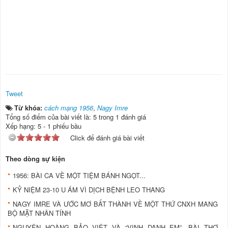
Tweet
Từ khóa:
cách mạng 1956
,
Nagy Imre
Tổng số điểm của bài viết là: 5 trong 1 đánh giá
Xếp hạng:
5
-
1
phiếu bầu
Click để đánh giá bài viết
Theo dòng sự kiện
1956: BÀI CA VỀ MỘT TIỆM BÁNH NGỌT...
KỶ NIỆM 23-10 U ÁM VÌ DỊCH BỆNH LEO THANG
NAGY IMRE VÀ ƯỚC MƠ BẤT THÀNH VỀ MỘT THỨ CNXH MANG
BỘ MẶT NHÂN TÍNH
NGUYÊN HOÀNG BẢO VIỆT VÀ “VINH DANH EM”, BÀI THƠ