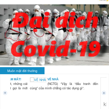
Muôn mặt đời thường
VỀ NHÀ
KHI 
(NCTG) “Vậy là “đấu tranh đến
LÀ..
(NCT
ủa mình chẳng có tác dụng gì”.
tiên
thở 
hiện 
trong