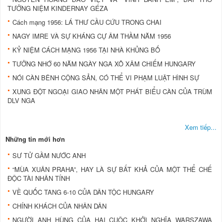
TƯỞNG NIỆM KINDERNAY GÉZA
Cách mạng 1956: LÁ THƯ CẦU CỨU TRONG CHAI
NAGY IMRE VÀ SỰ KHÁNG CỰ ÂM THẦM NĂM 1956
KỶ NIỆM CÁCH MẠNG 1956 TẠI NHÀ KHỦNG BỐ
TƯỞNG NHỚ 60 NĂM NGÀY NGA XÔ XÂM CHIẾM HUNGARY
NÓI CÀN BÊNH CỘNG SẢN, CÓ THỂ VI PHẠM LUẬT HÌNH SỰ
XUNG ĐỘT NGOẠI GIAO NHÂN MỘT PHÁT BIỂU CÀN CỦA TRÙM
DLV NGA
Xem tiếp...
Những tin mới hơn
SƯ TỬ GẦM NƯỚC ANH
“MÙA XUÂN PRAHA”, HAY LÀ SỰ BẤT KHẢ CỦA MỘT THỂ CHẾ
ĐỘC TÀI NHÂN TÍNH
VỀ QUỐC TANG 6-10 CỦA DÂN TỘC HUNGARY
CHÍNH KHÁCH CỦA NHÂN DÂN
NGƯỜI ANH HÙNG CỦA HAI CUỘC KHỞI NGHĨA WARSZAWA