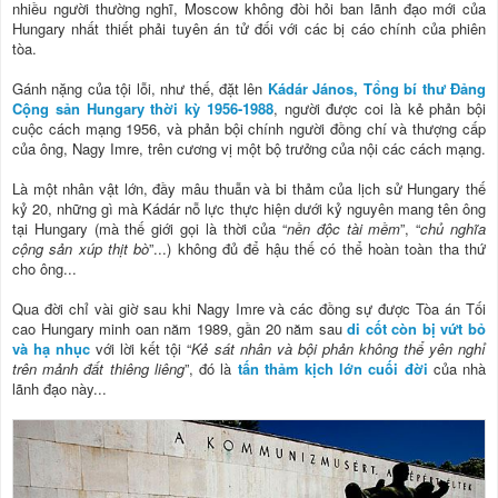
nhiều người thường nghĩ, Moscow không đòi hỏi ban lãnh đạo mới của
Hungary nhất thiết phải tuyên án tử đối với các bị cáo chính của phiên
tòa.
Gánh nặng của tội lỗi, như thế, đặt lên
Kádár János, Tổng bí thư Đảng
Cộng sản Hungary thời kỳ 1956-1988
, người được coi là kẻ phản bội
cuộc cách mạng 1956, và phản bội chính người đồng chí và thượng cấp
của ông, Nagy Imre, trên cương vị một bộ trưởng của nội các cách mạng.
Là một nhân vật lớn, đầy mâu thuẫn và bi thảm của lịch sử Hungary thế
kỷ 20, những gì mà Kádár nỗ lực thực hiện dưới kỷ nguyên mang tên ông
tại Hungary (mà thế giới gọi là thời của “
nền độc tài mềm
”, “
chủ nghĩa
cộng sản xúp thịt bò
”...) không đủ để hậu thế có thể hoàn toàn tha thứ
cho ông...
Qua đời chỉ vài giờ sau khi Nagy Imre và các đồng sự được Tòa án Tối
cao Hungary minh oan năm 1989, gần 20 năm sau
di cốt còn bị vứt bỏ
và hạ nhục
với lời kết tội “
Kẻ sát nhân và bội phản không thể yên nghỉ
trên mảnh đất thiêng liêng
”, đó là
tấn thảm kịch lớn cuối đời
của nhà
lãnh đạo này...