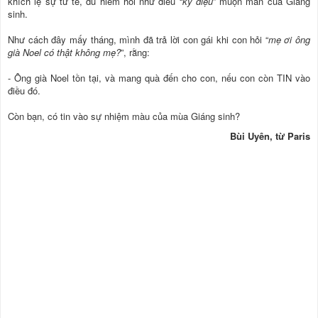
khích lệ sự tử tế, dù hiếm hoi như điều “
kỳ diệu
” muộn mằn của Giáng
sinh.
Như cách đây mấy tháng, mình đã trả lời con gái khi con hỏi “
mẹ ơi ông
già Noel có thật không mẹ?
”, rằng:
- Ông già Noel tồn tại, và mang quà đến cho con, nếu con còn TIN vào
điều đó.
Còn bạn, có tin vào sự nhiệm màu của mùa Giáng sinh?
Bùi Uyên, từ Paris