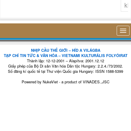
không 
NHỊP CẦU THẾ GIỚI – HÍD A VILÁGBA
TẠP CHÍ TIN TỨC & VĂN HÓA – VIETNAMI KULTURÁLIS FOLYÓIRAT
Thành lập: 12-12-2001 – Alapítva: 2001.12.12
Giấy phép của Bộ Di sản Văn hóa Dân tộc Hungary: 2.2.4./73/2002.
Số đăng kí quốc tế tại Thư viện Quốc gia Hungary: ISSN 1588-5399
Powered by
NukeViet
- a product of
VINADES.,JSC