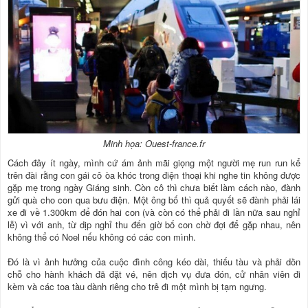
Minh họa: Ouest-france.fr
Cách đây ít ngày, mình cứ ám ảnh mãi giọng một người mẹ run run kể
trên đài rằng con gái cô òa khóc trong điện thoại khi nghe tin không được
gặp mẹ trong ngày Giáng sinh. Còn cô thì chưa biết làm cách nào, đành
gửi quà cho con qua bưu điện. Một ông bố thì quả quyết sẽ đành phải lái
xe đi về 1.300km để đón hai con (và còn có thể phải đi lần nữa sau nghỉ
lễ) vì với anh, từ dịp nghỉ thu đến giờ bố con chờ đợi để gặp nhau, nên
không thể có Noel nếu không có các con mình.
Đó là vì ảnh hưởng của cuộc đình công kéo dài, thiếu tàu và phải dồn
chỗ cho hành khách đã đặt vé, nên dịch vụ đưa đón, cử nhân viên đi
kèm và các toa tàu dành riêng cho trẻ đi một mình bị tạm ngưng.