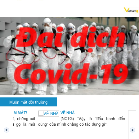
Muôn mặt đời thường
BẠN NAM MẤT!
VỀ NHÀ
TG) “Xời, những cái
(NCTG) “Vậy là “đấu tranh đến
tươi mới gọi là mới
cùng” của mình chẳng có tác dụng gì”.