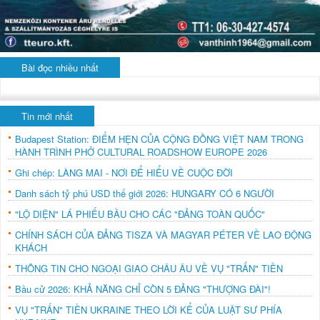
Bài đọc nhiều nhất
Tin mới nhất
Budapest Station: ĐIỂM HẸN CỦA CỘNG ĐỒNG VIỆT NAM TRONG
HÀNH TRÌNH PHỞ CULTURAL ROADSHOW EUROPE 2026
Ghi chép: LÀNG MAI - NƠI ĐỂ HIỂU VỀ CUỘC ĐỜI
Danh sách tỷ phú USD thế giới 2026: HUNGARY CÓ 6 NGƯỜI
"LỘ DIỆN" LÁ PHIẾU BẦU CHO CÁC "ĐẢNG TOÀN QUỐC"
CHÍNH SÁCH CỦA ĐẢNG TISZA VÀ MAGYAR PÉTER VỀ LAO ĐỘNG
KHÁCH
THÔNG TIN CHO NGOẠI GIAO CHÂU ÂU VỀ VỤ "TRẤN" TIỀN
Bầu cử 2026: KHẢ NĂNG CHỈ CÒN 5 ĐẢNG "THƯỢNG ĐÀI"!
VỤ "TRẤN" TIỀN UKRAINE THEO LỜI KỂ CỦA LUẬT SƯ PHÍA