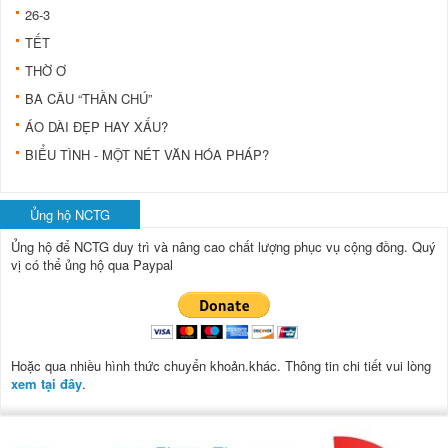
26-3
TẾT
THỜ Ơ
BA CÂU “THẦN CHÚ”
ÁO DÀI ĐẸP HAY XẤU?
BIỂU TÌNH - MỘT NÉT VĂN HÓA PHÁP?
Ủng hộ NCTG
Ủng hộ để NCTG duy trì và nâng cao chất lượng phục vụ cộng đồng.
Quý
vị có thể ủng hộ qua Paypal
Hoặc qua nhiều hình thức chuyển khoản.khác. Thông tin chi tiết vui lòng
xem tại đây
.