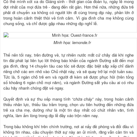
Có thể mình xót xa do Giáng sinh - thời gian của đoàn tụ, ngày lễ mong
đợi nhất của mọi đứa trẻ - đang đến rất gần. Hơn thế nữa, những đứa trẻ
phải di chuyển xa không có người lớn đi cùng trong dịp này, phần lớn ở
trong hoàn cảnh thiệt thòi về tình cảm. Vì gia đình cha mẹ không cùng
chung sống, và chỉ được gặp nhau những dịp nghỉ lễ.
Minh họa: lemonde.fr
Thế nên tối nay, trên đường về, tự nhiên nước mắt cứ chảy dài khi nghe
tin đài phát lại liên tục lời thông báo khẩn của ngành Đường sắt đến mọi
gia đình, rằng 14 chuyến tàu cao tốc sẽ được đặc biệt sắp xếp chỉ dành
riêng chở các em nhỏ vào Chủ nhật này, và sẽ quay trở lại một tuần sau.
Tức là, 5 ngàn chỗ trẻ em và người đi kèm sẽ được phục hồi (trên tổng
số khoảng 6 ngàn chỗ mọi năm), và ngành Đường sắt yêu cầu ai có nhu
cầu hãy nhanh chóng đặt vé ngay.
Quyết định và sự thu xếp mang tính “
chữa cháy
” này, trong hoàn cảnh
thiếu nhân lực, thiếu tàu trầm trọng, chọn ưu tiên hướng đến những đứa
trẻ xa cha mẹ, dường như là một tin duy nhất có chút nhân văn, tình
nghĩa, làm ấm lòng trong dịp lễ đầy xáo trộn năm nay.
Trong bầu không khí trên chính trường, nơi ai nấy đề phòng và đối đầu vì
không tin nhau, câu chuyện thời sự này an ủi mình, rằng vẫn cần tin và