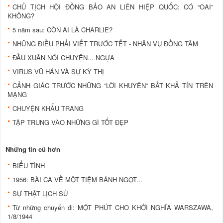
CHỦ TỊCH HỘI ĐỒNG BẢO AN LIÊN HIỆP QUỐC: CÓ “OAI”
KHÔNG?
5 năm sau: CÒN AI LÀ CHARLIE?
NHỮNG ĐIỀU PHẢI VIẾT TRƯỚC TẾT - NHÂN VỤ ĐỒNG TÂM
ĐẦU XUÂN NÓI CHUYỆN... NGỰA
VIRUS VŨ HÁN VÀ SỰ KỲ THỊ
CẢNH GIÁC TRƯỚC NHỮNG “LỜI KHUYÊN” BẤT KHẢ TÍN TRÊN
MẠNG
CHUYỆN KHẨU TRANG
TẬP TRUNG VÀO NHỮNG GÌ TỐT ĐẸP
Những tin cũ hơn
BIỂU TÌNH
1956: BÀI CA VỀ MỘT TIỆM BÁNH NGỌT...
SỰ THẬT LỊCH SỬ
Từ những chuyến đi: MỘT PHÚT CHO KHỞI NGHĨA WARSZAWA,
1/8/1944