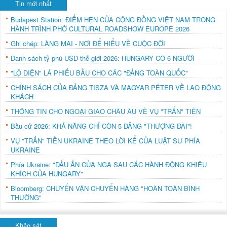
Tin mới nhất
Budapest Station: ĐIỂM HẸN CỦA CỘNG ĐỒNG VIỆT NAM TRONG
HÀNH TRÌNH PHỞ CULTURAL ROADSHOW EUROPE 2026
Ghi chép: LÀNG MAI - NƠI ĐỂ HIỂU VỀ CUỘC ĐỜI
Danh sách tỷ phú USD thế giới 2026: HUNGARY CÓ 6 NGƯỜI
"LỘ DIỆN" LÁ PHIẾU BẦU CHO CÁC "ĐẢNG TOÀN QUỐC"
CHÍNH SÁCH CỦA ĐẢNG TISZA VÀ MAGYAR PÉTER VỀ LAO ĐỘNG
KHÁCH
THÔNG TIN CHO NGOẠI GIAO CHÂU ÂU VỀ VỤ "TRẤN" TIỀN
Bầu cử 2026: KHẢ NĂNG CHỈ CÒN 5 ĐẢNG "THƯỢNG ĐÀI"!
VỤ "TRẤN" TIỀN UKRAINE THEO LỜI KỂ CỦA LUẬT SƯ PHÍA
UKRAINE
Phía Ukraine: "DẤU ẤN CỦA NGA SAU CÁC HÀNH ĐỘNG KHIÊU
KHÍCH CỦA HUNGARY"
Bloomberg: CHUYẾN VẬN CHUYỂN HÀNG "HOÀN TOÀN BÌNH
THƯỜNG"
Khảo sát