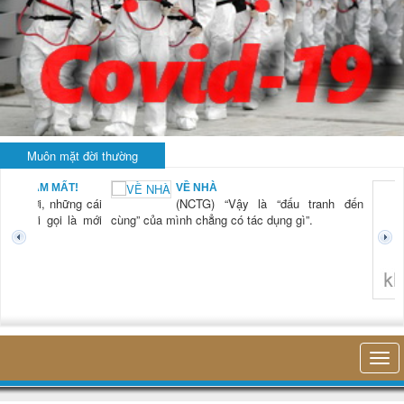
Muôn mặt đời thường
BẠN NAM MẤT!
VỀ NHÀ
TG) “Xời, những cái
(NCTG) “Vậy là “đấu tranh đến
tươi mới gọi là mới
cùng” của mình chẳng có tác dụng gì”.
không 