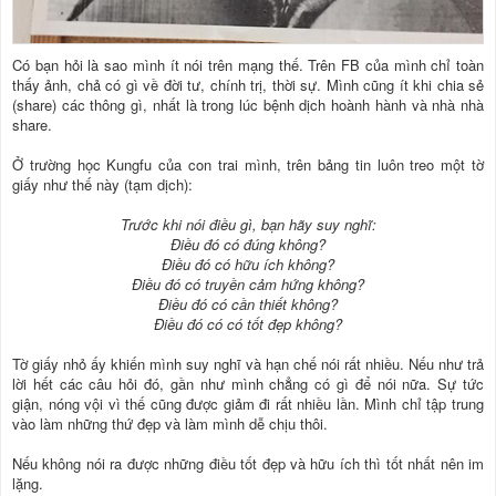
Có bạn hỏi là sao mình ít nói trên mạng thế. Trên FB của mình chỉ toàn
thấy ảnh, chả có gì về đời tư, chính trị, thời sự. Mình cũng ít khi chia sẻ
(share) các thông gì, nhất là trong lúc bệnh dịch hoành hành và nhà nhà
share.
Ở trường học Kungfu của con trai mình, trên bảng tin luôn treo một tờ
giấy như thế này (tạm dịch):
Trước khi nói điều gì, bạn hãy suy nghĩ:
Điều đó có đúng không?
Điều đó có hữu ích không?
Điều đó có truyền cảm hứng không?
Điều đó có cần thiết không?
Điều đó có có tốt đẹp không?
Tờ giấy nhỏ ấy khiến mình suy nghĩ và hạn chế nói rất nhiều. Nếu như trả
lời hết các câu hỏi đó, gần như mình chẳng có gì để nói nữa. Sự tức
giận, nóng vội vì thế cũng được giảm đi rất nhiều lần. Mình chỉ tập trung
vào làm những thứ đẹp và làm mình dễ chịu thôi.
Nếu không nói ra được những điều tốt đẹp và hữu ích thì tốt nhất nên im
lặng.