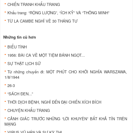
CHIẾN TRANH KHẨU TRANG
Khẩu trang: “RỘNG LƯỢNG”, “ÍCH KỶ” VÀ “THÔNG MINH”
TỪ LA CAMBE NGHĨ VỀ 30 THÁNG TƯ
Những tin cũ hơn
BIỂU TÌNH
1956: BÀI CA VỀ MỘT TIỆM BÁNH NGỌT...
SỰ THẬT LỊCH SỬ
Từ những chuyến đi: MỘT PHÚT CHO KHỞI NGHĨA WARSZAWA,
1/8/1944
26-3
“SÁCH ĐEN...”
THỜI DỊCH BỆNH, NGHĨ ĐẾN ĐẠI CHIẾN XÍCH BÍCH
CHUYỆN KHẨU TRANG
CẢNH GIÁC TRƯỚC NHỮNG “LỜI KHUYÊN” BẤT KHẢ TÍN TRÊN
MẠNG
VIRUS VŨ HÁN VÀ SỰ KỲ THỊ