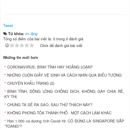
Tweet
Từ khóa:
im lặng
Tổng số điểm của bài viết là: 0 trong 0 đánh giá
Click để đánh giá bài viết
Những tin mới hơn
CORONAVIRUS: BÌNH TĨNH HAY HOẢNG LOẠN?
NHỮNG CUỘN GIẤY VỆ SINH VÀ CÁCH NHÌN QUA BIỂU TƯỢNG
CHUYỆN KHẨU TRANG (2)
BÌNH TĨNH, ĐỒNG LÒNG CHỐNG DỊCH, KHÔNG GÂY CHIA RẼ,
KỲ THỊ
CHÚNG TA SẼ RA SAO, SAU THỬ THÁCH NÀY?
KHÔNG PHONG TỎA THÀNH PHỐ - MỘT CÁCH LÀM KHÁC
Hơn 1.000 ca dương tính Covid-19: CÓ ĐÚNG LÀ SINGAPORE SẮP
“TOANG”?