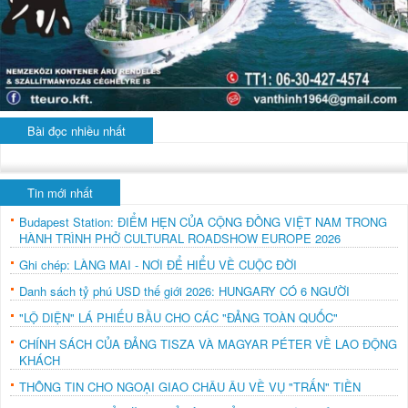
Bài đọc nhiều nhất
Tin mới nhất
Budapest Station: ĐIỂM HẸN CỦA CỘNG ĐỒNG VIỆT NAM TRONG
HÀNH TRÌNH PHỞ CULTURAL ROADSHOW EUROPE 2026
Ghi chép: LÀNG MAI - NƠI ĐỂ HIỂU VỀ CUỘC ĐỜI
Danh sách tỷ phú USD thế giới 2026: HUNGARY CÓ 6 NGƯỜI
"LỘ DIỆN" LÁ PHIẾU BẦU CHO CÁC "ĐẢNG TOÀN QUỐC"
CHÍNH SÁCH CỦA ĐẢNG TISZA VÀ MAGYAR PÉTER VỀ LAO ĐỘNG
KHÁCH
THÔNG TIN CHO NGOẠI GIAO CHÂU ÂU VỀ VỤ "TRẤN" TIỀN