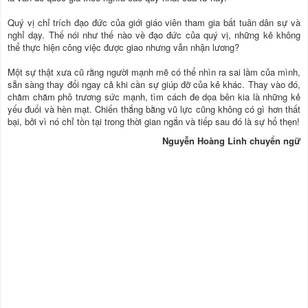
Quý vị chỉ trích đạo đức của giới giáo viên tham gia bất tuân dân sự và
nghỉ dạy. Thế nói như thế nào về đạo đức của quý vị, những kẻ không
thể thực hiện công việc được giao nhưng vẫn nhận lương?
Một sự thật xưa cũ rằng người mạnh mẽ có thể nhìn ra sai lầm của mình,
sẵn sàng thay đổi ngay cả khi cần sự giúp đỡ của kẻ khác. Thay vào đó,
chăm chăm phô trương sức mạnh, tìm cách đe dọa bên kia là những kẻ
yếu đuối và hèn mạt. Chiến thắng bằng vũ lực cũng không có gì hơn thất
bại, bởi vì nó chỉ tồn tại trong thời gian ngắn và tiếp sau đó là sự hổ thẹn!
Nguyễn Hoàng Linh chuyển ngữ