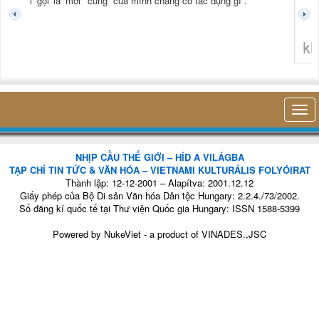
tươi mới gọi là mới
cùng” của mình chẳng có tác dụng gì”.
không 
NHỊP CẦU THẾ GIỚI – HÍD A VILÁGBA
TẠP CHÍ TIN TỨC & VĂN HÓA – VIETNAMI KULTURÁLIS FOLYÓIRAT
Thành lập: 12-12-2001 – Alapítva: 2001.12.12
Giấy phép của Bộ Di sản Văn hóa Dân tộc Hungary: 2.2.4./73/2002.
Số đăng kí quốc tế tại Thư viện Quốc gia Hungary: ISSN 1588-5399
Powered by
NukeViet
- a product of
VINADES.,JSC