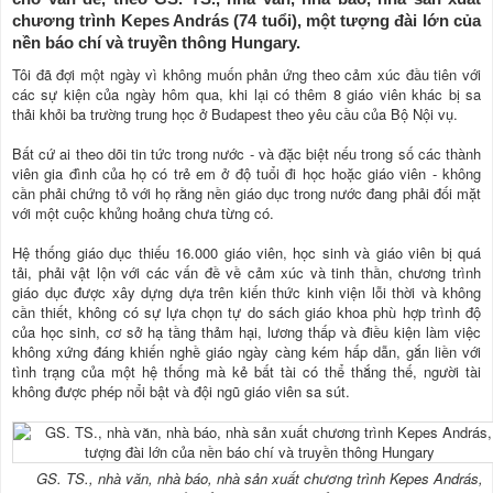
chương trình Kepes András (74 tuổi), một tượng đài lớn của
nền báo chí và truyền thông Hungary.
Tôi đã đợi một ngày vì không muốn phản ứng theo cảm xúc đầu tiên với
các sự kiện của ngày hôm qua, khi lại có thêm 8 giáo viên khác bị sa
thải khỏi ba trường trung học ở Budapest theo yêu cầu của Bộ Nội vụ.
Bất cứ ai theo dõi tin tức trong nước - và đặc biệt nếu trong số các thành
viên gia đình của họ có trẻ em ở độ tuổi đi học hoặc giáo viên - không
cần phải chứng tỏ với họ rằng nền giáo dục trong nước đang phải đối mặt
với một cuộc khủng hoảng chưa từng có.
Hệ thống giáo dục thiếu 16.000 giáo viên, học sinh và giáo viên bị quá
tải, phải vật lộn với các vấn đề về cảm xúc và tinh thần, chương trình
giáo dục được xây dựng dựa trên kiến thức kinh viện lỗi thời và không
cần thiết, không có sự lựa chọn tự do sách giáo khoa phù hợp trình độ
của học sinh, cơ sở hạ tầng thảm hại, lương thấp và điều kiện làm việc
không xứng đáng khiến nghề giáo ngày càng kém hấp dẫn, gắn liền với
tình trạng của một hệ thống mà kẻ bất tài có thể thắng thế, người tài
không được phép nổi bật và đội ngũ giáo viên sa sút.
GS. TS., nhà văn, nhà báo, nhà sản xuất chương trình Kepes András,