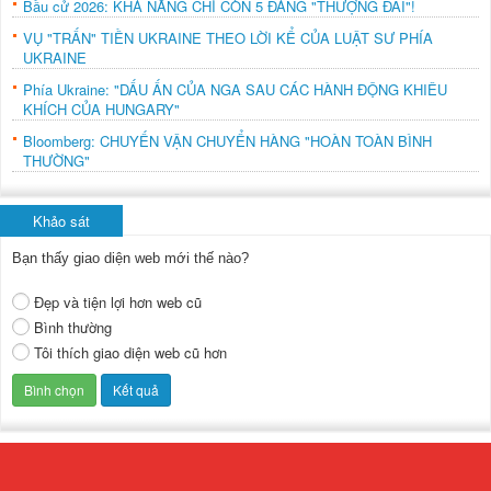
Bầu cử 2026: KHẢ NĂNG CHỈ CÒN 5 ĐẢNG "THƯỢNG ĐÀI"!
VỤ "TRẤN" TIỀN UKRAINE THEO LỜI KỂ CỦA LUẬT SƯ PHÍA
UKRAINE
Phía Ukraine: "DẤU ẤN CỦA NGA SAU CÁC HÀNH ĐỘNG KHIÊU
KHÍCH CỦA HUNGARY"
Bloomberg: CHUYẾN VẬN CHUYỂN HÀNG "HOÀN TOÀN BÌNH
THƯỜNG"
Khảo sát
Bạn thấy giao diện web mới thế nào?
Đẹp và tiện lợi hơn web cũ
Bình thường
Tôi thích giao diện web cũ hơn