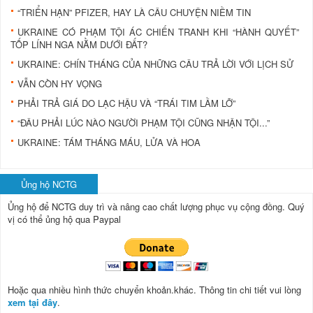
“TRIỂN HẠN” PFIZER, HAY LÀ CÂU CHUYỆN NIỀM TIN
UKRAINE CÓ PHẠM TỘI ÁC CHIẾN TRANH KHI “HÀNH QUYẾT”
TỐP LÍNH NGA NẰM DƯỚI ĐẤT?
UKRAINE: CHÍN THÁNG CỦA NHỮNG CÂU TRẢ LỜI VỚI LỊCH SỬ
VẪN CÒN HY VỌNG
PHẢI TRẢ GIÁ DO LẠC HẬU VÀ “TRÁI TIM LẦM LỠ”
“ĐÂU PHẢI LÚC NÀO NGƯỜI PHẠM TỘI CŨNG NHẬN TỘI...”
UKRAINE: TÁM THÁNG MÁU, LỬA VÀ HOA
Ủng hộ NCTG
Ủng hộ để NCTG duy trì và nâng cao chất lượng phục vụ cộng đồng.
Quý
vị có thể ủng hộ qua Paypal
Hoặc qua nhiều hình thức chuyển khoản.khác. Thông tin chi tiết vui lòng
xem tại đây
.