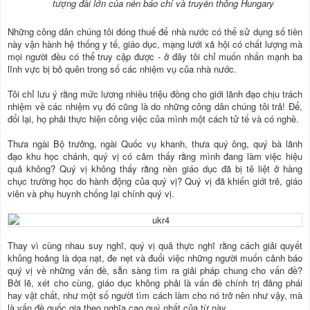
tượng đài lớn của nền báo chí và truyền thông Hungary
Những công dân chúng tôi đóng thuế để nhà nước có thể sử dụng số tiền
này vận hành hệ thống y tế, giáo dục, mạng lưới xã hội có chất lượng mà
mọi người đều có thể truy cập được - ở đây tôi chỉ muốn nhấn mạnh ba
lĩnh vực bị bỏ quên trong số các nhiệm vụ của nhà nước.
Tôi chỉ lưu ý rằng mức lương nhiều triệu đồng cho giới lãnh đạo chịu trách
nhiệm về các nhiệm vụ đó cũng là do những công dân chúng tôi trả! Để,
đổi lại, họ phải thực hiện công việc của mình một cách tử tế và có nghề.
Thưa ngài Bộ trưởng, ngài Quốc vụ khanh, thưa quý ông, quý bà lãnh
đạo khu học chánh, quý vị có cảm thấy rằng mình đang làm việc hiệu
quả không? Quý vị không thấy rằng nền giáo dục đã bị tê liệt ở hàng
chục trường học do hành động của quý vị? Quý vị đã khiến giới trẻ, giáo
viên và phụ huynh chống lại chính quý vị.
Thay vì cùng nhau suy nghĩ, quý vị quả thực nghĩ rằng cách giải quyết
khủng hoảng là dọa nạt, đe nẹt và đuổi việc những người muốn cảnh báo
quý vị về những vấn đề, sẵn sàng tìm ra giải pháp chung cho vấn đề?
Bởi lẽ, xét cho cùng, giáo dục không phải là vấn đề chính trị đảng phái
hay vật chất, như một số người tìm cách làm cho nó trở nên như vậy, mà
là vấn đề quốc gia theo nghĩa cao quý nhất của từ này.