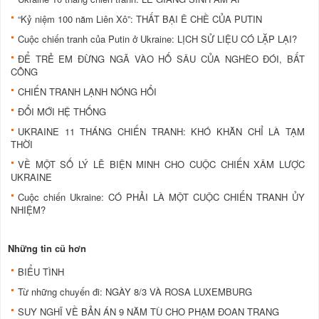
“Kỷ niệm 100 năm Liên Xô”: THẤT BẠI Ê CHỀ CỦA PUTIN
Cuộc chiến tranh của Putin ở Ukraine: LỊCH SỬ LIỆU CÓ LẶP LẠI?
ĐỂ TRẺ EM ĐỪNG NGÃ VÀO HỐ SÂU CỦA NGHÈO ĐÓI, BẤT
CÔNG
CHIẾN TRANH LẠNH NÓNG HỔI
ĐỔI MỚI HỆ THỐNG
UKRAINE 11 THÁNG CHIẾN TRANH: KHÓ KHĂN CHỈ LÀ TẠM
THỜI
VỀ MỘT SỐ LÝ LẼ BIỆN MINH CHO CUỘC CHIẾN XÂM LƯỢC
UKRAINE
Cuộc chiến Ukraine: CÓ PHẢI LÀ MỘT CUỘC CHIẾN TRANH ỦY
NHIỆM?
Những tin cũ hơn
BIỂU TÌNH
Từ những chuyến đi: NGÀY 8/3 VÀ ROSA LUXEMBURG
SUY NGHĨ VỀ BẢN ÁN 9 NĂM TÙ CHO PHẠM ĐOAN TRANG