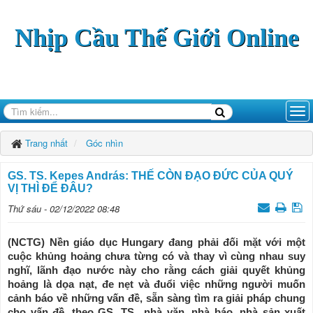
Nhịp Cầu Thế Giới Online
Trang nhất
Góc nhìn
GS. TS. Kepes András: THẾ CÒN ĐẠO ĐỨC CỦA QUÝ
VỊ THÌ ĐỂ ĐÂU?
Thứ sáu - 02/12/2022 08:48
(NCTG) Nền giáo dục Hungary đang phải đối mặt với một
cuộc khủng hoảng chưa từng có và thay vì cùng nhau suy
nghĩ, lãnh đạo nước này cho rằng cách giải quyết khủng
hoảng là dọa nạt, đe nẹt và đuổi việc những người muốn
cảnh báo về những vấn đề, sẵn sàng tìm ra giải pháp chung
cho vấn đề, theo GS. TS., nhà văn, nhà báo, nhà sản xuất