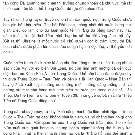
tấn công Đài Loan” chắc chắn thị trường chứng khoán cả khu vực mà rất
nhiều sàn trên lãnh thổ Trung Quốc, đỏ rực đến chao đảo.
Tuy nhiên, trong tuyên truyền cho nhân dân quốc nội, Trung Quốc chưa
bao giờ bỏ khẩu hiệu “Thu hồi Đài Loan, thống nhất đất nước bằng mọi
giá”. Điều đó làm cho dư luận quốc tế tin rằng dù bằng cách này hay
cách khác, ở một thời điểm thích hợp họ sẽ thu hồi vùng lãnh thổ này.
Xét ra thì Ukraine là một nước có chủ quyền còn bị xâm lược, thì Đài
Loan chưa được phần lớn các nước công nhận là độc lập, vị thế yếu hơn
nhiều.
Cuộc chiến tranh ở Ukraine không chỉ làm “tăng mức ưu tiên” trong chính
sách của Mỹ với eo biển Đài Loan, nó còn làm ảnh hưởng cả đến cục
diện bàn cờ Đông Bắc Á của Trung Quốc. Thế cân bằng đang được duy
trì giữa Trung Quốc – Triều Tiên và bên kia là Hàn Quốc – Nhật Bản thì
bây giờ sẽ xuất hiện những dè chừng mới, những căng thẳng mới và
những sự mất cân bằng mới, thể hiện ra trước hết trong quan hệ Liên
Triều. Dù thể hiện ra ở hai bên vĩ tuyến 38, nhưng về cơ bản vẫn là “Triều
Tiên có Trung Quốc đằng sau”.
Trong câu chuyện này, tư duy “khả năng thành lập liên minh Nga – Trung
Quốc – Triều Tiên rất cao” không phải là hiếm, và nó chẳng hay ho gì cho
Trung Quốc cả. Mối quan hệ của Trung Quốc với Bắc Triều Tiên kiểu
“vừa nuôi vừa quật bằng roi nhưng ngấm ngầm” không thể bị quy kết
công khai, nhất là thêm thành viên nay đã là “thằng hủi của thế giới” là