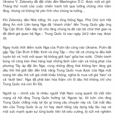
Ukraine V. Zelensky đã đặt chân đến Washington D.C. được một số giờ.
Tháng thứ mười của cuộc chiến tranh trôi qua tưởng chừng như trầm
lắng, nhưng nó không hề yên tĩnh như chúng ta tưởng...
Khi Zelensky đến Nhà trắng, thì cựu tổng thống Nga, Phó Chủ tịch Hội
đồng An ninh Liên bang Nga đã “nhanh chân” đến Trung Quốc gặp ông
Tập Cận Bình. Đến đây tôi cho rằng chúng ta đã cần bỏ chút thời gian ra
để đánh giá quan hệ Nga – Trung Quốc từ sau ngày 24/2 năm nay được
rồi.
Ngay trước thời điểm nước Nga của Putin tấn công vào Ukraine, Putin đã
gặp Tập Cận Bình ở Bắc Kinh và ông Tập – như tất cả chúng ta đều biết
tuyên bố về “một mối quan hệ không giới hạn” giữa hai nước. Chiến tranh
bùng nổ cũng kéo theo hàng loạt những lệnh cấm vận và trừng phạt của
phương Tây áp đặt lên Nga, cùng những động thái không làm tăng giá
dầu thô thế giới dẫn đến khả năng Trung Quốc mua được của Nga một
lượng lớn dầu thô với giá chiết khấu khủng, nghĩa là mua với giá “bèo” và
cả “dưới bèo”. Nga đã phải bán hòa thậm chí lỗ dầu thô không chỉ cho
Trung Quốc mà còn Ấn Độ.
Người ta – chính xác là nhiều người Việt Nam xung quanh tôi viết trên
mạng xã hội rằng Trung Quốc hưởng lợi. Ngược lại, tôi luôn cho rằng
Trung Quốc chẳng mấy lợi lộc gì trong câu chuyện này cả. Cái mất đầu
tiên của Trung Quốc là uy tín hay danh tiếng xây dựng bấy lâu nay về
một sức mạnh quân sự từng bước tiến tới siêu cường, bị sứt mẻ nghiêm