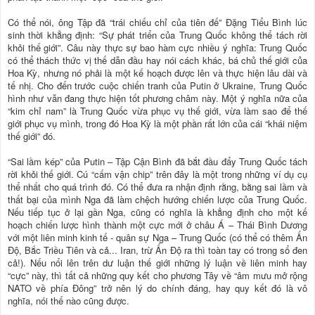
Có thể nói, ông Tập đã “trái chiếu chỉ của tiên đế” Đặng Tiểu Bình lúc
sinh thời khẳng định: “Sự phát triển của Trung Quốc không thể tách rời
khỏi thế giới”. Câu này thực sự bao hàm cực nhiều ý nghĩa: Trung Quốc
có thể thách thức vị thế dẫn đầu hay nói cách khác, bá chủ thế giới của
Hoa Kỳ, nhưng nó phải là một kế hoạch được lên và thực hiện lâu dài và
tế nhị. Cho đến trước cuộc chiến tranh của Putin ở Ukraine, Trung Quốc
hình như vẫn đang thực hiện tốt phương châm này. Một ý nghĩa nữa của
“kim chỉ nam” là Trung Quốc vừa phục vụ thế giới, vừa làm sao để thế
giới phục vụ mình, trong đó Hoa Kỳ là một phần rất lớn của cái “khái niệm
thế giới” đó.
“Sai lầm kép” của Putin – Tập Cận Bình đã bắt đầu đẩy Trung Quốc tách
rời khỏi thế giới. Cú “cấm vận chip” trên đây là một trong những ví dụ cụ
thể nhất cho quá trình đó. Có thể đưa ra nhận định rằng, bằng sai lầm và
thất bại của mình Nga đã làm chệch hướng chiến lược của Trung Quốc.
Nếu tiếp tục ở lại gần Nga, cũng có nghĩa là khẳng định cho một kế
hoạch chiến lược hình thành một cực mới ở châu Á – Thái Bình Dương
với một liên minh kinh tế - quân sự Nga – Trung Quốc (có thể có thêm Ấn
Độ, Bắc Triều Tiên và cả... Iran, trừ Ấn Độ ra thì toàn tay có trong sổ đen
cả!). Nếu nổi lên trên dư luận thế giới những lý luận về liên minh hay
“cực” này, thì tất cả những quy kết cho phương Tây về “âm mưu mở rộng
NATO về phía Đông” trở nên lý do chính đáng, hay quy kết đó là vô
nghĩa, nói thế nào cũng được.