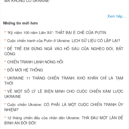
MÀ KHÔNG CÓ UKRAINE"
Xem tiếp...
Những tin mới hơn
“Kỷ niệm 100 năm Liên Xô”: THẤT BẠI Ê CHỀ CỦA PUTIN
Cuộc chiến tranh của Putin ở Ukraine: LỊCH SỬ LIỆU CÓ LẶP LẠI?
ĐỂ TRẺ EM ĐỪNG NGÃ VÀO HỐ SÂU CỦA NGHÈO ĐÓI, BẤT
CÔNG
CHIẾN TRANH LẠNH NÓNG HỔI
ĐỔI MỚI HỆ THỐNG
UKRAINE 11 THÁNG CHIẾN TRANH: KHÓ KHĂN CHỈ LÀ TẠM
THỜI
VỀ MỘT SỐ LÝ LẼ BIỆN MINH CHO CUỘC CHIẾN XÂM LƯỢC
UKRAINE
Cuộc chiến Ukraine: CÓ PHẢI LÀ MỘT CUỘC CHIẾN TRANH ỦY
NHIỆM?
12 tháng chiến đấu của nhân dân Ukraine: THÀ ĐAU MỘT LẦN ĐỂ
BÌNH AN ĐỜI ĐỜI!