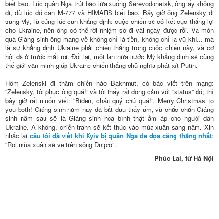
biết bao. Lúc quân Nga trút bão lửa xuống Serevodonetsk, ông ấy không
đi, dù lúc đó cần M-777 và HIMARS biết bao. Bây giờ ông Zelensky đi
sang Mỹ, là đúng lúc cần khẳng định: cuộc chiến sẽ có kết cục thắng lợi
cho Ukraine, nên ông có thể rời nhiệm sở đi vài ngày được rồi. Và món
quà Giáng sinh ông mang về không chỉ là tiền, không chỉ là vũ khí... mà
là sự khẳng định Ukraine phải chiến thắng trong cuộc chiến này, và cơ
hội đã ở trước mắt rồi. Đối lại, một lần nữa nước Mỹ khẳng định sẽ cùng
thế giới văn minh giúp Ukraine chiến thắng chủ nghĩa phát-xít Putin.
Hôm Zelenski đi thăm chiến hào Bakhmut, có bác viết trên mạng:
“Zelensky, tôi phục ông quá!” và tôi thấy rất đồng cảm với “status” đó; thì
bây giờ rất muốn viết: “Biden, cháu quý chú quá!”. Merry Christmas to
you both! Giáng sinh năm nay đã bắt đầu thấy ấm, và chắc chắn Giáng
sinh năm sau sẽ là Giáng sinh hòa bình thật ấm áp cho người dân
Ukraine. À không, chiến tranh sẽ kết thúc vào mùa xuân sang năm. Xin
nhắc lại
câu tôi đã viết khi Kyiv bị quân Nga đe dọa căng thẳng nhất
:
“Rồi mùa xuân sẽ về trên sông Dnipro”.
Phúc Lai, từ Hà Nội