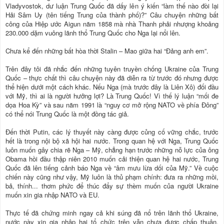
Vladyvostok, dư luận Trung Quốc đã dấy lên ý kiến “làm thế nào đòi lại
Hải Sâm Uy (tên tiếng Trung của thành phố)?” Câu chuyện những bất
công của Hiệp ước Aigun năm 1858 mà nhà Thanh phải nhượng khoảng
230.000 dặm vuông lãnh thổ Trung Quốc cho Nga lại nổi lên.
Chưa kể đến những bất hòa thời Stalin – Mao giữa hai “Đảng anh em”.
Trên đây tôi đã nhắc đến những tuyên truyền chống Ukraine của Trung
Quốc – thực chất thì câu chuyện này đã diễn ra từ trước đó nhưng được
thể hiện dưới một cách khác. Nếu Nga (mà trước đây là Liên Xô) đối đầu
với Mỹ, thì ai là người hưởng lợi? Là Trung Quốc! Vì thế lý luận “mối đe
dọa Hoa Kỳ” và sau năm 1991 là “nguy cơ mở rộng NATO về phía Đông”
có thể nói Trung Quốc là một đồng tác giả.
Đến thời Putin, các lý thuyết này càng được củng cố vững chắc, trước
hết là trong nội bộ xã hội hai nước. Trong quan hệ với Nga, Trung Quốc
luôn muốn gây chia rẽ Nga – Mỹ, chẳng hạn trước những nỗ lực của ông
Obama hồi đầu thập niên 2010 muốn cải thiện quan hệ hai nước, Trung
Quốc đã lên tiếng cảnh báo Nga về “âm mưu lừa dối của Mỹ.” Về cuộc
chiến này cũng như vậy, Mỹ luôn là thủ phạm chính: đưa ra những mồi,
bả, thính... thơm phức để thúc đẩy sự thèm muốn của người Ukraine
muốn xin gia nhập NATO và EU.
Thực tế đã chứng minh ngay cả khi súng đã nổ trên lãnh thổ Ukraine,
nước này xin gia nhập hai tổ chức trên vẫn chưa được chấp thuận.