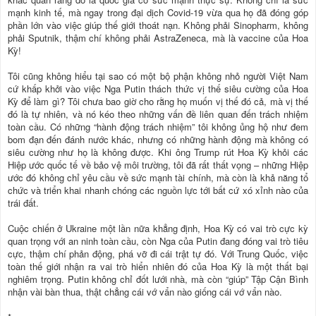
mạnh kinh tế, mà ngay trong đại dịch Covid-19 vừa qua họ đã đóng góp
phần lớn vào việc giúp thế giới thoát nạn. Không phải Sinopharm, không
phải Sputnik, thậm chí không phải AstraZeneca, mà là vaccine của Hoa
Kỳ!
Tôi cũng không hiểu tại sao có một bộ phận không nhỏ người Việt Nam
cứ khấp khởi vào việc Nga Putin thách thức vị thế siêu cường của Hoa
Kỳ để làm gì? Tôi chưa bao giờ cho rằng họ muốn vị thế đó cả, mà vị thế
đó là tự nhiên, và nó kéo theo những vấn đề liên quan đến trách nhiệm
toàn cầu. Có những “hành động trách nhiệm” tôi không ủng hộ như đem
bom đạn đến đánh nước khác, nhưng có những hành động mà không có
siêu cường như họ là không được. Khi ông Trump rút Hoa Kỳ khỏi các
Hiệp ước quốc tế về bảo vệ môi trường, tôi đã rất thất vọng – những Hiệp
ước đó không chỉ yêu cầu về sức mạnh tài chính, mà còn là khả năng tổ
chức và triển khai nhanh chóng các nguồn lực tới bất cứ xó xỉnh nào của
trái đất.
Cuộc chiến ở Ukraine một lần nữa khẳng định, Hoa Kỳ có vai trò cực kỳ
quan trọng với an ninh toàn cầu, còn Nga của Putin đang đóng vai trò tiêu
cực, thậm chí phản động, phá vỡ đi cái trật tự đó. Với Trung Quốc, việc
toàn thế giới nhận ra vai trò hiển nhiên đó của Hoa Kỳ là một thất bại
nghiêm trọng. Putin không chỉ đốt lưới nhà, mà còn “giúp” Tập Cận Bình
nhận vài bàn thua, thật chẳng cái vớ vẩn nào giống cái vớ vẩn nào.