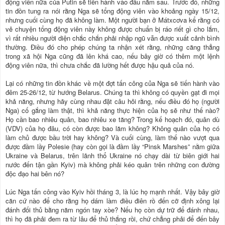
động viên nữa của Putin sẽ tiến hành vào đầu năm sau. Trước đó, những
tin đồn tung ra nói rằng Nga sẽ tổng động viên vào khoảng ngày 15/12,
nhưng cuối cùng họ đã không làm. Một người bạn ở Mátxcơva kể rằng có
vẻ chuyện tổng động viên này không được chuẩn bị ráo riết gì cho lắm,
vì rất nhiều người diện chắc chắn phải nhập ngũ vẫn được xuất cảnh bình
thường. Điều đó cho phép chúng ta nhận xét rằng, những căng thẳng
trong xã hội Nga cũng đã lên khá cao, nếu bây giờ có thêm một lệnh
động viên nữa, thì chưa chắc đã lường hết được hậu quả của nó.
Lại có những tin đồn khác về một đợt tấn công của Nga sẽ tiến hành vào
đêm 25-26/12, từ hướng Belarus. Chúng ta thì không có quyền gạt đi mọi
khả năng, nhưng hãy cùng nhau đặt câu hỏi rằng, nếu điều đó họ (người
Nga) cố gắng làm thật, thì khả năng thực hiện của họ sẽ như thế nào?
Họ cần bao nhiêu quân, bao nhiêu xe tăng? Trong kế hoạch đó, quân dù
(VDV) của họ đâu, có còn được bao lăm không? Không quân của họ có
làm chủ được bầu trời hay không? Và cuối cùng, làm thế nào vượt qua
được đầm lầy Polesie (hay còn gọi là đầm lầy “Pinsk Marshes” nằm giữa
Ukraine và Belarus, trên lãnh thổ Ukraine nó chạy dài từ biên giới hai
nước đến tận gần Kyiv) mà không phải kéo quân trên những con đường
độc đạo hai bên nó?
Lúc Nga tấn công vào Kyiv hồi tháng 3, là lúc họ mạnh nhất. Vậy bây giờ
căn cứ nào để cho rằng họ dám làm điều điên rồ đến cỡ định xông lại
đánh đối thủ bằng năm ngón tay xòe? Nếu họ còn dự trữ để đánh nhau,
thì họ đã phải đem ra từ lâu để thủ thắng rồi, chứ chẳng phải để đến bây