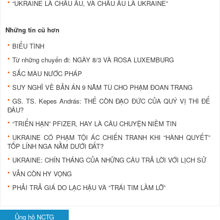
“UKRAINE LÀ CHÂU ÂU, VÀ CHÂU ÂU LÀ UKRAINE”
Những tin cũ hơn
BIỂU TÌNH
Từ những chuyến đi: NGÀY 8/3 VÀ ROSA LUXEMBURG
SẮC MÀU NƯỚC PHÁP
SUY NGHĨ VỀ BẢN ÁN 9 NĂM TÙ CHO PHẠM ĐOAN TRANG
GS. TS. Kepes András: THẾ CÒN ĐẠO ĐỨC CỦA QUÝ VỊ THÌ ĐỂ
ĐÂU?
“TRIỂN HẠN” PFIZER, HAY LÀ CÂU CHUYỆN NIỀM TIN
UKRAINE CÓ PHẠM TỘI ÁC CHIẾN TRANH KHI “HÀNH QUYẾT”
TỐP LÍNH NGA NẰM DƯỚI ĐẤT?
UKRAINE: CHÍN THÁNG CỦA NHỮNG CÂU TRẢ LỜI VỚI LỊCH SỬ
VẪN CÒN HY VỌNG
PHẢI TRẢ GIÁ DO LẠC HẬU VÀ “TRÁI TIM LẦM LỠ”
Ủng hộ NCTG