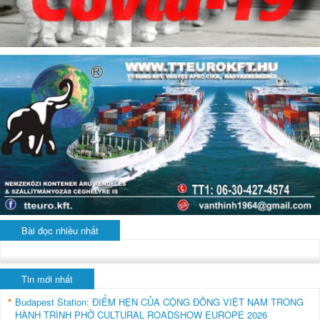
Bài đọc nhiều nhất
Tin mới nhất
Budapest Station: ĐIỂM HẸN CỦA CỘNG ĐỒNG VIỆT NAM TRONG
HÀNH TRÌNH PHỞ CULTURAL ROADSHOW EUROPE 2026