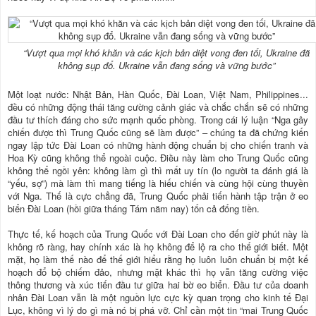
“Vượt qua mọi khó khăn và các kịch bản diệt vong đen tối, Ukraine đã
không sụp đổ. Ukraine vẫn đang sống và vững bước”
Một loạt nước: Nhật Bản, Hàn Quốc, Đài Loan, Việt Nam, Philippines...
đều có những động thái tăng cường cảnh giác và chắc chắn sẽ có những
đầu tư thích đáng cho sức mạnh quốc phòng. Trong cái lý luận “Nga gây
chiến được thì Trung Quốc cũng sẽ làm được” – chúng ta đã chứng kiến
ngay lập tức Đài Loan có những hành động chuẩn bị cho chiến tranh và
Hoa Kỳ cũng không thể ngoài cuộc. Điều này làm cho Trung Quốc cũng
không thể ngồi yên: không làm gì thì mất uy tín (lo người ta đánh giá là
“yếu, sợ”) mà làm thì mang tiếng là hiếu chiến và cùng hội cùng thuyền
với Nga. Thế là cực chẳng đã, Trung Quốc phải tiến hành tập trận ở eo
biển Đài Loan (hồi giữa tháng Tám năm nay) tốn cả đống tiền.
Thực tế, kế hoạch của Trung Quốc với Đài Loan cho đến giờ phút này là
không rõ ràng, hay chính xác là họ không để lộ ra cho thế giới biết. Một
mặt, họ làm thế nào để thế giới hiểu rằng họ luôn luôn chuẩn bị một kế
hoạch đổ bộ chiếm đảo, nhưng mặt khác thì họ vẫn tăng cường việc
thông thương và xúc tiến đầu tư giữa hai bờ eo biển. Đầu tư của doanh
nhân Đài Loan vẫn là một nguồn lực cực kỳ quan trọng cho kinh tế Đại
Lục, không vì lý do gì mà nó bị phá vỡ. Chỉ cần một tin “mai Trung Quốc