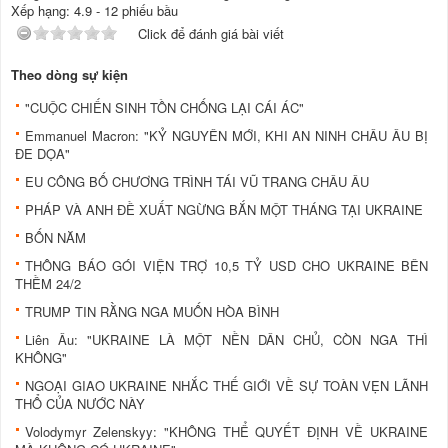
Xếp hạng:
4.9
-
12
phiếu bầu
Click để đánh giá bài viết
Theo dòng sự kiện
"CUỘC CHIẾN SINH TỒN CHỐNG LẠI CÁI ÁC"
Emmanuel Macron: "KỶ NGUYÊN MỚI, KHI AN NINH CHÂU ÂU BỊ
ĐE DỌA"
EU CÔNG BỐ CHƯƠNG TRÌNH TÁI VŨ TRANG CHÂU ÂU
PHÁP VÀ ANH ĐỀ XUẤT NGỪNG BẮN MỘT THÁNG TẠI UKRAINE
BỐN NĂM
THÔNG BÁO GÓI VIỆN TRỢ 10,5 TỶ USD CHO UKRAINE BÊN
THỀM 24/2
TRUMP TIN RẰNG NGA MUỐN HÒA BÌNH
Liên Âu: "UKRAINE LÀ MỘT NỀN DÂN CHỦ, CÒN NGA THÌ
KHÔNG"
NGOẠI GIAO UKRAINE NHẮC THẾ GIỚI VỀ SỰ TOÀN VẸN LÃNH
THỔ CỦA NƯỚC NÀY
Volodymyr Zelenskyy: "KHÔNG THỂ QUYẾT ĐỊNH VỀ UKRAINE