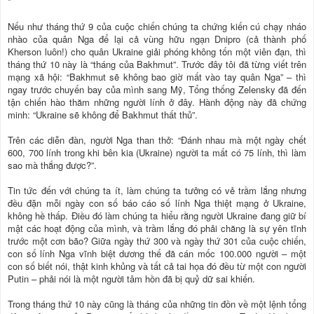
*
Nếu như tháng thứ 9 của cuộc chiến chúng ta chứng kiến cú chạy nháo
nhào của quân Nga để lại cả vùng hữu ngạn Dnipro (cả thành phố
Kherson luôn!) cho quân Ukraine giải phóng không tốn một viên đạn, thì
tháng thứ 10 này là “tháng của Bakhmut”. Trước đây tôi đã từng viết trên
mạng xã hội: “Bakhmut sẽ không bao giờ mất vào tay quân Nga” – thì
ngay trước chuyến bay của mình sang Mỹ, Tổng thống Zelensky đã đến
tận chiến hào thăm những người lính ở đây. Hành động này đã chứng
minh: “Ukraine sẽ không để Bakhmut thất thủ”.
Trên các diễn đàn, người Nga than thở: “Đánh nhau mà một ngày chết
600, 700 lính trong khi bên kia (Ukraine) người ta mất có 75 lính, thì làm
sao mà thắng được?”.
Tin tức đến với chúng ta ít, làm chúng ta tưởng có vẻ trầm lắng nhưng
đều đặn mỗi ngày con số báo cáo số lính Nga thiệt mạng ở Ukraine,
không hề thấp. Điều đó làm chúng ta hiểu rằng người Ukraine đang giữ bí
mật các hoạt động của mình, và trầm lắng đó phải chăng là sự yên tĩnh
trước một cơn bão? Giữa ngày thứ 300 và ngày thứ 301 của cuộc chiến,
con số lính Nga vĩnh biệt dương thế đã cán mốc 100.000 người – một
con số biết nói, thật kinh khủng và tất cả tai họa đó đều từ một con người
Putin – phải nói là một người tâm hồn đã bị quỷ dữ sai khiến.
Trong tháng thứ 10 này cũng là tháng của những tin đồn về một lệnh tổng