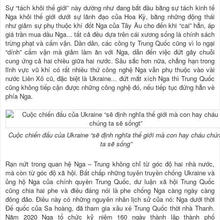
Sự “tách khỏi thế giới” này dường như đang bắt đầu bằng sự tách kinh tế
Nga khỏi thế giới dưới sự lãnh đạo của Hoa Kỳ, bằng những động thái
như giảm sự phụ thuộc khí đốt Nga của Tây Âu cho đến khi “cai” hẳn, áp
giá trần mua dầu Nga... tất cả đều dựa trên cái xương sống là chính sách
trừng phạt và cấm vận. Dần dân, các công ty Trung Quốc cũng vì lo ngại
“dính” cấm vận mà giảm làm ăn với Nga, dẫn đến việc đứt gãy chuỗi
cung ứng cả hai chiều giữa hai nước. Sâu sắc hơn nữa, chẳng hạn trong
lĩnh vực vũ khí có rất nhiều thứ công nghệ Nga vẫn phụ thuộc vào vài
nước Liên Xô cũ, đặc biệt là Ukraine... đứt mắt xích Nga thì Trung Quốc
cũng không tiếp cận được những công nghệ đó, nếu tiếp tục đứng hẳn về
phía Nga.
Cuộc chiến đấu của Ukraine “sẽ định nghĩa thế giới mà con hay cháu chú
ta sẽ sống”
Rạn nứt trong quan hệ Nga – Trung không chỉ từ góc độ hai nhà nước,
mà còn từ góc độ xã hội. Bất chấp những tuyên truyền chống Ukraine và
ủng hộ Nga của chính quyền Trung Quốc, dư luận xã hội Trung Quốc
cũng chia hai phe và điều đáng nói là phe chống Nga càng ngày càng
đông đảo. Điều này có những nguyên nhân lịch sử của nó: Nga dưới thời
Đế quốc của Sa hoàng, đã tham gia xâu xé Trung Quốc thời nhà Thanh.
Năm 2020 Nga tổ chức kỷ niệm 160 ngày thành lập thành phố