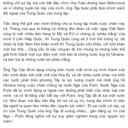
không chỉ sa lầy mà còn bắt đầu chìm như Tuần dương hạm Mátxcơva)
và vì những tuyên bố này của mình, ông Tập buộc phải đưa chính sách
đối ngoại của Trung Quốc vào trung lập.
Tiếc rằng thế giới văn minh không cho ai trung lập trước cuộc chiến này
cả. Tháng vừa qua là tháng có những đồn đoán về việc ngay Việt Nam
cũng bị mất nhiều đơn hàng từ Mỹ và EU vì những lá “phiếu trắng” của
mình ở Liên Hiệp Quốc, thì Trung Quốc cũng sẽ ở tình thế tương tự, tất
nhiên là Việt Nam khó khăn mười thì Trung Quốc vốn khỏe, chỉ khó khăn
một hai thôi... Cũng vẫn là câu chuyện đó khi chúng ta chứng kiến thế
giới hình thành một cục diện mới: một bên là những nước ủng hộ Ukraine,
và bên kia là những nước bỏ phiếu trắng.
Ông Tập Cận Bình đang chứng kiến trước mắt mình sự hình thành một
liên minh đoàn kết chặt chẽ của Hoa Kỳ và rất nhiều nước khác mà khối
các nước phát triển phương Tây là lực lượng mạnh mẽ nhất ủng hộ
Ukraine trong cuộc chiến chống lại nước Nga của Putin. Nước Nga của
Putin đã tự mình đứng ra ngoài con đường phát triển của nhân loại văn
minh, và có lẽ bằng việc bắt tay với Putin, ông Tập đã đi sai một nước
cờ. Như đoạn mở đầu trên đây tôi nói về uy tín, trong địa chính trị hiện
đại người ta quan tâm nhiều đến “quyền lực mềm”. Đi sai nước cờ này, uy
tín của Trung Quốc của ông Tập đi xuống nhiều... gần bằng uy tín của
Nga – Putin đồng nghĩa với sự suy giảm nghiêm trọng của “quyền lực
mềm”.