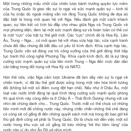
Một trong những mấu chốt của chiến lược bành trướng quyền lực mềm
của Trung Quốc là gieo rắc sự lo ngại về sức mạnh quân sự – kinh tế
của họ (mặc dù ngoài miệng vẫn nói rằng Trung Quốc không đe dọa ai)
đặc biệt là trong mối quan hệ với Nga. Nếu đánh giá một cách khách
quan, sự liên kết có tính bù đắp cho nhau giữa Nga và Trung Quốc về
mọi phương diện, đem lại một sức mạnh đáng sợ và hoàn toàn có thể coi
là một “cực” của trật tự thế giới mới. Các “cực” chính đó là Hoa Kỳ, Liên
Âu, Trung – Nga... có mối quan hệ với nhau vừa hợp tác, vừa cạnh tranh
chưa đối đầu nhưng đã bắt đầu có yếu tố kình địch. Khía cạnh hợp tác,
Trung Quốc vẫn sẽ đóng vai trò công xưởng của thế giới đồng thời tiếp
tục tranh thủ công nghệ Phương Tây. Khía cạnh kình địch, đó là sự tăng
cường sức mạnh quân sự của liên minh Trung – Nga đến mức dần dần
cân bằng trong đối trọng với Hoa Kỳ và NATO.
Hơn thế nữa, việc Nga xâm lược Ukraine đã làm dấy nên sự lo ngại về
chiến tranh, vì đã lâu thế giới được sống trong một nền hòa bình tương
đối (không kể một số điểm xung đột hạn chế). Nếu như ở Châu Âu, một
loạt các nước khởi động lại quá trình tăng cường sức mạnh quốc phòng
thì quá trình này cũng diễn ra ở Châu Á – Thái Bình Dương nhưng với cái
nhìn dè chừng dành cho... Trung Quốc. Trước mắt có thể chưa có những
liên minh mới để chống nước này, nhưng chắc chắn những thể chế đang
có cũng sẽ cố gắng đi đến những quyết sách mới mà trong đó bao giờ kẻ
thù giả định cũng sẽ phải là Trung Quốc. Đó là chưa nói đến việc một số
nước trong khu vực sẽ cố gắng lôi kéo những “kẻ thù tiềm tàng” của
nước này ví dụ như Ấn Độ về phía mình.