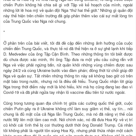
chiến Putin không hề chia sẻ gì với Tập về kế hoạch của mình, ngoài
những lời lẽ hoa mỹ về quân đội Nga “thứ hai thế giới.” Những gì quân đội
này thể hiện trên chiến trường đã góp phần thêm vào cái sự mất lòng tin
của Trung Quốc vào Nga nói chung.
*
Ở phần trên của bài viết, tôi đã đề cập đến những ảnh hưởng của cuộc
chiến đến Trung Quốc, và thực tế nó đã thể hiện ra ở sự ghẻ lạnh khi tiếp
D. Medvedev của ông Tập Cận Bình. Theo những thông tin tôi biết được
dù chưa được xác minh, thì ông Tập đưa ra một yêu cầu cứng rắn với
Nga về việc phải ngừng bắn, rút quân khỏi những vùng chiếm được sau
ngày 24/2 và cùng Ukraine bước vào đàm phán; đồng thời từ chối giúp đỡ
Nga về quân sự. Tất nhiên những thông tin này sẽ không bao giờ có trên
mặt báo trong nước, nhưng nó là điều dễ hiểu. Trung Quốc nhận lời giúp
Nga trong thời điểm này mới là khó hiểu, khi mà họ cũng đang lao đao vì
Covid-19 và đã phải ngửa tay nhận lô vaccine đầu tiên từ nước ngoài.
Cũng trong tương quan địa chính trị giữa các cường quốc thế giới, cuộc
chiến Putin gây ra ở Ukraine không chỉ làm suy giảm vị thế, uy tín... nói
chung là đủ mặt của cả Nga lẫn Trung Quốc, mà nó đã nâng vị thế của
nước Mỹ lên một tầm cao mới. Nói chính xác, nó đã đưa Hoa Kỳ về vị trí
cũ khỏi cái tình thế bị coi thường dưới thời ông Donald Trump. Cá nhân
tôi không phải là người tôn sùng Hoa Kỳ, nhưng phải thừa nhận một cách
khác quan rằng đó là quốc gia có sức mạnh thực sự. Không chỉ là sức