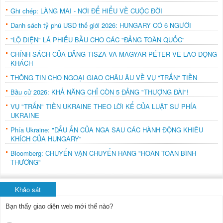
Ghi chép: LÀNG MAI - NƠI ĐỂ HIỂU VỀ CUỘC ĐỜI
Danh sách tỷ phú USD thế giới 2026: HUNGARY CÓ 6 NGƯỜI
"LỘ DIỆN" LÁ PHIẾU BẦU CHO CÁC "ĐẢNG TOÀN QUỐC"
CHÍNH SÁCH CỦA ĐẢNG TISZA VÀ MAGYAR PÉTER VỀ LAO ĐỘNG
KHÁCH
THÔNG TIN CHO NGOẠI GIAO CHÂU ÂU VỀ VỤ "TRẤN" TIỀN
Bầu cử 2026: KHẢ NĂNG CHỈ CÒN 5 ĐẢNG "THƯỢNG ĐÀI"!
VỤ "TRẤN" TIỀN UKRAINE THEO LỜI KỂ CỦA LUẬT SƯ PHÍA
UKRAINE
Phía Ukraine: "DẤU ẤN CỦA NGA SAU CÁC HÀNH ĐỘNG KHIÊU
KHÍCH CỦA HUNGARY"
Bloomberg: CHUYẾN VẬN CHUYỂN HÀNG "HOÀN TOÀN BÌNH
THƯỜNG"
Khảo sát
Bạn thấy giao diện web mới thế nào?