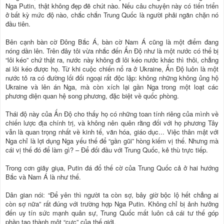
Nga Putin, thật không đẹp đẽ chút nào. Nếu câu chuyện này có tiến triển
ở bất kỳ mức độ nào, chắc chắn Trung Quốc là người phải ngăn chặn nó
đầu tiên.
Bên cạnh bàn cờ Đông Bắc Á, bàn cờ Nam Á cũng là một điểm đang
nóng dần lên. Trên đây tôi vừa nhắc đến Ấn Độ như là một nước có thể bị
“lôi kéo” chứ thật ra, nước này không đi lôi kéo nước khác thì thôi, chẳng
ai lôi kéo được họ. Từ khi cuộc chiến nổ ra ở Ukraine, Ấn Độ luôn là một
nước tỏ ra có đường lối đối ngoại rất độc lập: không những không ủng hộ
Ukraine và lên án Nga, mà còn xích lại gần Nga trong một loạt các
phương diện quan hệ song phương, đặc biệt về quốc phòng.
Thái độ này của Ấn Độ cho thấy họ có những toan tính riêng của mình về
chiến lược địa chính trị, và không nên quên rằng đối với họ phương Tây
vẫn là quan trọng nhất về kinh tế, văn hóa, giáo dục... Việc thân mật với
Nga chỉ là lợi dụng Nga yếu thế để “gần gũi” hòng kiếm vị thế. Nhưng mà
cái vị thế đó để làm gì? – Để đối đầu với Trung Quốc, kẻ thù trực tiếp.
Trong cơn giãy giụa, Putin đá đổ thế cờ của Trung Quốc cả ở hai hướng
Bắc và Nam Á là như thế.
Dân gian nói: “Để yên thì người ta còn sợ, bây giờ bộc lộ hết chẳng ai
còn sợ nữa” rất đúng với trường hợp Nga Putin. Không chỉ bị ảnh hưởng
đến uy tín sức mạnh quân sự, Trung Quốc mất luôn cả cái tư thế góp
phần tạo thành một “cực” của thế giới.