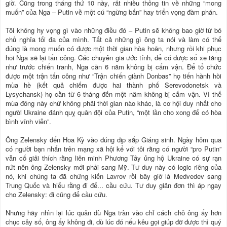
giờ. Cũng trong tháng thứ 10 này, rất nhiều thông tin về những “mong
muốn” của Nga – Putin về một cú “ngừng bắn” hay triển vọng đàm phán.
Tôi không hy vọng gì vào những điều đó – Putin sẽ không bao giờ từ bỏ
chủ nghĩa tối đa của mình. Tất cả những gì ông ta nói và làm có thể
đúng là mong muốn có được một thời gian hòa hoãn, nhưng rồi khi phục
hồi Nga sẽ lại tấn công. Các chuyên gia ước tính, để có được số xe tăng
như trước chiến tranh, Nga cần 6 năm không bị cấm vận. Để tổ chức
được một trận tấn công như “Trận chiến giành Donbas” họ tiến hành hồi
mùa hè (kết quả chiếm được hai thành phố Serevodonetsk và
Lysychansk) họ cần từ 6 tháng đến một năm không bị cấm vận. Vì thế
mùa đông này chứ không phải thời gian nào khác, là cơ hội duy nhất cho
người Ukraine đánh quỵ quân đội của Putin, “một lần cho xong để có hòa
bình vĩnh viễn”.
Ông Zelensky đến Hoa Kỳ vào đúng dịp sắp Giáng sinh. Ngày hôm qua
có người bạn nhắn trên mạng xã hội kể với tôi rằng có người “pro Putin”
vẫn cố giải thích rằng liên minh Phương Tây ủng hộ Ukraine có sự rạn
nứt nên ông Zelensky mới phải sang Mỹ. Tư duy này có logic riêng của
nó, khi chúng ta đã chứng kiến Lavrov rồi bây giờ là Medvedev sang
Trung Quốc và hiểu rằng đi để... cầu cứu. Tư duy giản đơn thì áp ngay
cho Zelensky: đi cũng để cầu cứu.
Nhưng hãy nhìn lại lúc quân dù Nga tràn vào chỉ cách chỗ ông ấy hơn
chục cây số, ông ấy không đi, dù lúc đó nếu kêu gọi giúp đỡ được thì quý