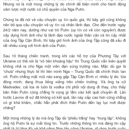
Nhưng nó là một trong những lý do chính để biện minh cho hành động
xâm lược một nước có chủ quyền của Nga Putin.
Chúng ta đã nói về câu chuyện uy tín quốc gia, thì bây giờ cũng không
nên bỏ qua câu chuyện về uy tín cá nhân lãnh đạo. Cho đến trước ngày
24/2 năm nay, dường như vai trò Putin (uy tín có vẻ còn nguyên!) được
xây dựng hình ảnh như là lãnh đạo nước ngoài thân cận và tin cậy nhất
của ông Tập Cận Bình, thì bây giờ hình ảnh của ông Tập cũng đã xấu đi
rất nhiều cùng với hình ảnh của Putin.
Sau 10 tháng chiến tranh, trong khi các hỗ trợ của Phương Tây với
Ukraine có thể nói là “vô tiền khoáng hậu” thì Trung Quốc vẫn kiên quyết
không nhả ra cho Nga một viên đạn súng trường nào. Mặc dù gọi là
“chưa” nhưng thực tế thì liên minh Nga – Trung Quốc đã chính thức tan
vỡ. Putin chẳng mặt mũi nào sang gặp Tập Cận Bình vì nhiều lý do: lừa
đồng minh, đang thua liểng xiểng trên chiến trường. Và ông ta cử
Medvedev, cái loa rè luôn bị vodka chi phối nội dung đi thay, cho thấy
bản thân Putin cũng chẳng hi vọng gì lắm vào kết quả chuyến đi. Lần
trước Lavrov đi sứ đã không có kết quả, lần này cấp cao hơn cũng chẳng
có gì khá khẩm, chắc hẳn phải đích thân Putin đến lạy lục mới được
chăng?
Một trong những lý do mà ông Tập dù “phiếu trắng” hay “trung lập”, không
ủng hộ Putin là sự mất lòng tin. Trước những thông tin mà đáng tin cậy
nhất là từ Hoa Kỳ về khả năng Nga tấn công Ukraine, rõ ràng trước cuộc