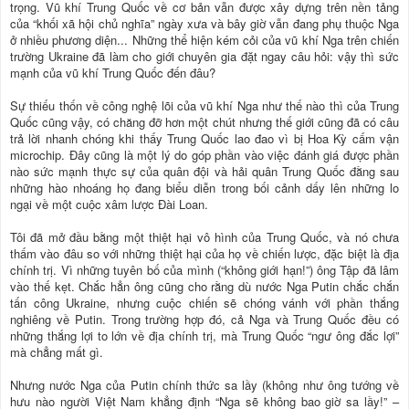
trọng. Vũ khí Trung Quốc về cơ bản vẫn được xây dựng trên nền tảng
của “khối xã hội chủ nghĩa” ngày xưa và bây giờ vẫn đang phụ thuộc Nga
ở nhiều phương diện... Những thể hiện kém cỏi của vũ khí Nga trên chiến
trường Ukraine đã làm cho giới chuyên gia đặt ngay câu hỏi: vậy thì sức
mạnh của vũ khí Trung Quốc đến đâu?
Sự thiếu thốn về công nghệ lõi của vũ khí Nga như thế nào thì của Trung
Quốc cũng vậy, có chăng đỡ hơn một chút nhưng thế giới cũng đã có câu
trả lời nhanh chóng khi thấy Trung Quốc lao đao vì bị Hoa Kỳ cấm vận
microchip. Đây cũng là một lý do góp phần vào việc đánh giá được phần
nào sức mạnh thực sự của quân đội và hải quân Trung Quốc đằng sau
những hào nhoáng họ đang biểu diễn trong bối cảnh dấy lên những lo
ngại về một cuộc xâm lược Đài Loan.
Tôi đã mở đầu bằng một thiệt hại vô hình của Trung Quốc, và nó chưa
thấm vào đâu so với những thiệt hại của họ về chiến lược, đặc biệt là địa
chính trị. Vì những tuyên bố của mình (“không giới hạn!”) ông Tập đã lâm
vào thế kẹt. Chắc hẳn ông cũng cho rằng dù nước Nga Putin chắc chắn
tấn công Ukraine, nhưng cuộc chiến sẽ chóng vánh với phần thắng
nghiêng về Putin. Trong trường hợp đó, cả Nga và Trung Quốc đều có
những thắng lợi to lớn về địa chính trị, mà Trung Quốc “ngư ông đắc lợi”
mà chẳng mất gì.
Nhưng nước Nga của Putin chính thức sa lầy (không như ông tướng về
hưu nào người Việt Nam khẳng định “Nga sẽ không bao giờ sa lầy!” –