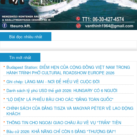
Bài đọc nhiều nhất
Tin mới nhất
Budapest Station: ĐIỂM HẸN CỦA CỘNG ĐỒNG VIỆT NAM TRONG
HÀNH TRÌNH PHỞ CULTURAL ROADSHOW EUROPE 2026
Ghi chép: LÀNG MAI - NƠI ĐỂ HIỂU VỀ CUỘC ĐỜI
Danh sách tỷ phú USD thế giới 2026: HUNGARY CÓ 6 NGƯỜI
"LỘ DIỆN" LÁ PHIẾU BẦU CHO CÁC "ĐẢNG TOÀN QUỐC"
CHÍNH SÁCH CỦA ĐẢNG TISZA VÀ MAGYAR PÉTER VỀ LAO ĐỘNG
KHÁCH
THÔNG TIN CHO NGOẠI GIAO CHÂU ÂU VỀ VỤ "TRẤN" TIỀN
Bầu cử 2026: KHẢ NĂNG CHỈ CÒN 5 ĐẢNG "THƯỢNG ĐÀI"!