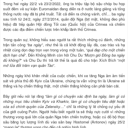
Trong hai ngày 22/2 và 23/2/2022, ông ta triệu tập bộ sậu chóp bu họp
suốt đêm về sự kiện Euromaidan đang diễn ra ở nước láng giềng và tổng
thống nước này đã bị phế truất. Tất cả diễn ra chóng vánh, chỉ… ba ngày
sau tính từ 24/2, ngày 27/2/2014, quân đội Nga (bịt mặt, không đeo phù
hiệu) đã tiếp quản Hội đồng Tối cao (Quốc hội) của Crimea và chiếm
được các địa điểm chiến lược trên khắp lãnh thổ Crimea.
Trong quân sự, không hiểu sao người ta rất thích những cú đánh, những
trận tấn công “
ba ngày
”, như thế là cả khởi động lấy đà, cao trào và hạ
nhiệt cùng dọn dẹp trọn vẹn trong vòng một tuần, “
quá đẹp cho một chiến
dịch hạn chế
”. Đến Khổng Minh còn hỏi Chu Du “
Mượn gió Đông ba ngày
đủ không?
” và Chu Du thì trả lời thế là quá đủ cho trận Xích Bích “
một
mớ lửa đốt trăm vạn quân Tào
”.
Những ngày khó khăn nhất của cuộc chiến, khi xe tăng Nga ầm ầm tiến
sát về phía thủ đô Kyiv của Ukraine, chúng ta vẫn vững tin là Ukraine sẽ
thắng và họ chiến thắng thật, một chiến thắng không cần phải bàn cãi.
Bây giờ nếu nói lại rằng “
làm gì có chuyện xác định ba ngày, làm gì có
những mục tiêu chiếm Kyiv và Kharkiv, làm gì có chuyện tiêu diệt hoặc
xóa sổ chính quyền của Zelensky…
” chỉ là những lý lẽ chống cự yếu ớt
của giới cuồng Putin. Người hiểu biết người ta sẽ thấy nực cười vì những
thương vong quá lớn của quân Nga trên chiến trường, hoặc cú đổ bộ thọc
sâu bằng lực lượng lính dù vào sân bay Hostomel (Antonov) ngày 25/2
“
mang lại
” thương vong cho đến cả nghìn binh lính.