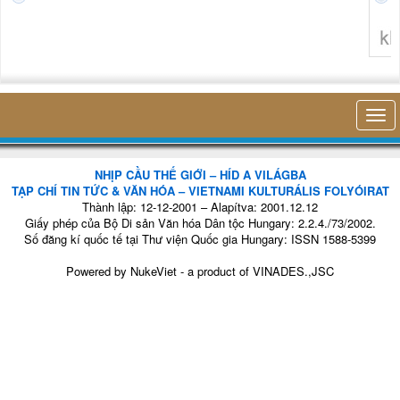
thở của mình, 
hiện diện của mì
trong cái công vi
nhỏ bé đó m
không nghĩ tới bất kỳ điều gì khác. Thật là vi...
NHỊP CẦU THẾ GIỚI – HÍD A VILÁGBA
TẠP CHÍ TIN TỨC & VĂN HÓA – VIETNAMI KULTURÁLIS FOLYÓIRAT
Thành lập: 12-12-2001 – Alapítva: 2001.12.12
Giấy phép của Bộ Di sản Văn hóa Dân tộc Hungary: 2.2.4./73/2002.
Số đăng kí quốc tế tại Thư viện Quốc gia Hungary: ISSN 1588-5399
Powered by
NukeViet
- a product of
VINADES.,JSC