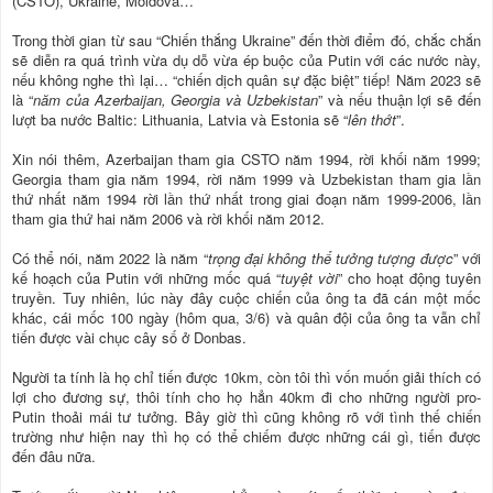
(CSTO), Ukraine, Moldova…
Trong thời gian từ sau “Chiến thắng Ukraine” đến thời điểm đó, chắc chắn
sẽ diễn ra quá trình vừa dụ dỗ vừa ép buộc của Putin với các nước này,
nếu không nghe thì lại… “chiến dịch quân sự đặc biệt” tiếp! Năm 2023 sẽ
là “
năm của Azerbaijan, Georgia và Uzbekistan
” và nếu thuận lợi sẽ đến
lượt ba nước Baltic: Lithuania, Latvia và Estonia sẽ “
lên thớt
”.
Xin nói thêm, Azerbaijan tham gia CSTO năm 1994, rời khối năm 1999;
Georgia tham gia năm 1994, rời năm 1999 và Uzbekistan tham gia lần
thứ nhất năm 1994 rời lần thứ nhất trong giai đoạn năm 1999-2006, lần
tham gia thứ hai năm 2006 và rời khối năm 2012.
Có thể nói, năm 2022 là năm “
trọng đại không thể tưởng tượng được
” với
kế hoạch của Putin với những mốc quá “
tuyệt vời
” cho hoạt động tuyên
truyền. Tuy nhiên, lúc này đây cuộc chiến của ông ta đã cán một mốc
khác, cái mốc 100 ngày (hôm qua, 3/6) và quân đội của ông ta vẫn chỉ
tiến được vài chục cây số ở Donbas.
Người ta tính là họ chỉ tiến được 10km, còn tôi thì vốn muốn giải thích có
lợi cho đương sự, thôi tính cho họ hẳn 40km đi cho những người pro-
Putin thoải mái tư tưởng. Bây giờ thì cũng không rõ với tình thế chiến
trường như hiện nay thì họ có thể chiếm được những cái gì, tiến được
đến đâu nữa.