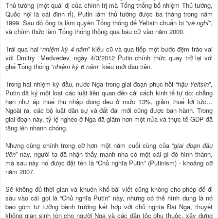
Thủ tướng (một quái dị của chính trị mà Tổng thống bổ nhiệm Thủ tướng,
Quốc hội là cái đinh rỉ), Putin làm thủ tướng được ba tháng trong năm
1999. Sau đó ông ta làm quyền Tổng thống để Yeltsin chuẩn bị “
về nghỉ
”,
và chính thức làm Tổng thống thông qua bầu cử vào năm 2000.
Trải qua hai “
nhiệm kỳ 4 năm
” kiểu cũ và qua tiếp một bước đệm tráo vai
với Dmitry Medvedev, ngày 4/3/2012 Putin chính thức quay trở lại với
ghế Tổng thống “
nhiệm kỳ 6 năm
” kiểu mới đầu tiên.
Trong hai nhiệm kỳ đầu, nước Nga trong giai đoạn phục hồi “
hậu Yeltsin
”,
Putin đã ký một loạt các luật liên quan đến cải cách kinh tế tự do: chẳng
hạn như áp thuế thu nhập đồng đều ở mức 13%, giảm thuế lợi tức…
Ngoài ra, các bộ luật dân sự và đất đai mới cũng được ban hành. Trong
giai đoạn này, tỷ lệ nghèo ở Nga đã giảm hơn một nửa và thực tế GDP đã
tăng lên nhanh chóng.
Nhưng cũng chính trong cỡ hơn một năm cuối cùng của “
giai đoạn đầu
tiên
” này, người ta đã nhận thấy manh nha có một cái gì đó hình thành,
mà sau này nó được đặt tên là “Chủ nghĩa Putin” (Putinism) - khoảng cỡ
năm 2007.
Sẽ không đủ thời gian và khuôn khổ bài viết cũng không cho phép để đi
sâu vào cái gọi là “Chủ nghĩa Putin” này, nhưng có thể hình dung là nó
bao gồm tư tưởng bành trướng kết hợp với chủ nghĩa Đại Nga, thuyết
không gian sinh tồn cho người Nga và các dân tộc phụ thuộc, xây dựng