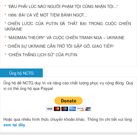
“ĐÂU PHẢI LÚC NÀO NGƯỜI PHẠM TỘI CŨNG NHẬN TỘI...”
1956: BÀI CA VỀ MỘT TIỆM BÁNH NGỌT...
CHIẾN LƯỢC CỦA PUTIN ĐÃ THẤT BẠI TRONG CUỘC CHIẾN
UKRAINE
“MADMAN THEORY” VÀ CUỘC CHIẾN TRANH NGA – UKRAINE
CHIẾN SỰ UKRAINE CẢN TRỞ TÔI GẶP GỠ, GIAO TIẾP!
“CHIẾN THẮNG LỊCH SỬ” CỦA PUTIN
Ủng hộ NCTG
Ủng hộ để NCTG duy trì và nâng cao chất lượng phục vụ cộng đồng.
Quý
vị có thể ủng hộ qua Paypal
Hoặc qua nhiều hình thức chuyển khoản.khác. Thông tin chi tiết vui lòng
xem tại đây
.