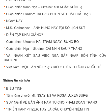
Cuộc chiến tranh Nga – Ukraine: 180 NGÀY NHÌN LẠI
Cuộc chiến Ukraine: TẠI SAO PUTIN SẼ PHẢI THẤT BẠI?
NGÀY NÀY
M.S. Gorbachev – ANH HÙNG HAY TỘI ĐỒ LỊCH SỬ?
DIỄN TẬP KHAI GIẢNG?
Cuộc chiến Ukraine: HAI TRĂM NGÀY “BƯNG BÔ”
Cuộc chiến Nga – Ukraine: CÁI NHÌN SAU 7 THÁNG
VÀI NHẬN XÉT SAU VIỆC NGA SÁP NHẬP BỐN TỈNH CỦA
UKRAINE
Việt Nam: MỘT LẦN NỮA “LẠC ĐIỆU” TRÊN TRƯỜNG QUỐC TẾ
Những tin cũ hơn
BIỂU TÌNH
Từ những chuyến đi: NGÀY 8/3 VÀ ROSA LUXEMBURG
SUY NGHĨ VỀ BẢN ÁN 9 NĂM TÙ CHO PHẠM ĐOAN TRANG
“TRIỂN HẠN” PFIZER, HAY LÀ CÂU CHUYỆN NIỀM TIN