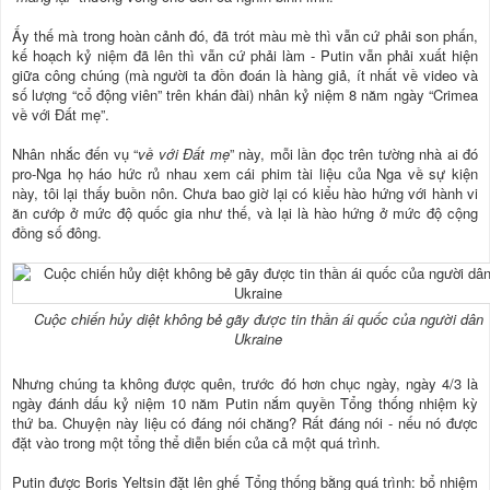
Ấy thế mà trong hoàn cảnh đó, đã trót màu mè thì vẫn cứ phải son phấn,
kế hoạch kỷ niệm đã lên thì vẫn cứ phải làm - Putin vẫn phải xuất hiện
giữa công chúng (mà người ta đồn đoán là hàng giả, ít nhất về video và
số lượng “cổ động viên” trên khán đài) nhân kỷ niệm 8 năm ngày “Crimea
về với Đất mẹ”.
Nhân nhắc đến vụ “
về với Đất mẹ
” này, mỗi lần đọc trên tường nhà ai đó
pro-Nga họ háo hức rủ nhau xem cái phim tài liệu của Nga về sự kiện
này, tôi lại thấy buồn nôn. Chưa bao giờ lại có kiểu hào hứng với hành vi
ăn cướp ở mức độ quốc gia như thế, và lại là hào hứng ở mức độ cộng
đồng số đông.
Cuộc chiến hủy diệt không bẻ gãy được tin thần ái quốc của người dân
Ukraine
Nhưng chúng ta không được quên, trước đó hơn chục ngày, ngày 4/3 là
ngày đánh dấu kỷ niệm 10 năm Putin nắm quyền Tổng thống nhiệm kỳ
thứ ba. Chuyện này liệu có đáng nói chăng? Rất đáng nói - nếu nó được
đặt vào trong một tổng thể diễn biến của cả một quá trình.
Putin được Boris Yeltsin đặt lên ghế Tổng thống bằng quá trình: bổ nhiệm