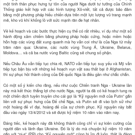
một tinh thần phục hưng tự tôn của người Nga dưới tư tưởng của Chính
Thống giáo kết hợp với các hình tượng Xô-viết, tất cả được bảo đảm
bằng một phương pháp hiếu chiến dựa trên một lực lượng vũ trang mạnh
mẽ, kho vũ khí khổng lồ với sức mạnh răn đe hạt nhân.
Về kế hoạch và các bước thực hiện cụ thể có rất nhiều, ví dụ như một số
hành động xâm chiếm bằng phương pháp hoặc cứng, hoặc mềm hoặc
hỗn hợp các vùng đất xung quanh mà họ vẫn coi như là của Nga từ mấy
trăm năm qua: Ukraine, các nước vùng Trung Á, Ukraine, Belarus,
Moldova… và cả ba nước vùng Baltic cũng sẽ chung số phận.
Nếu Châu Âu vẫn tiếp tục chia rẽ, NATO vẫn tiếp tục suy yếu và Mỹ vẫn
tiếp tục bận bịu với những kế hoạch vụn vặt sau thất bại ở Afghanistan,
thì sự phục hồi thành công của Đế quốc Nga là điều gần như chắc chắn.
Có một số ý kiến cho rằng, nếu như cuộc Chiến tranh Nga - Ukraine lần
này mà kết thúc thắng lợi cho nước Nga, người ta đã có kế hoạch tung ra
một chiến dịch tuyên truyền cho cái gọi là “Kỷ nguyên mới của Putin” gắn
liền với sự phục hưng của Đế chế Nga, và Putin sẽ đi vào lịch sử như
một hoàng đế vĩ đại, hoàng đế của sự chinh phục. Kỷ nguyên này bắt
đầu vào ngày 13/4/2012 và sẽ được kỷ niệm 10 năm vào năm nay.
Đáng tiếc, kế hoạch này đã không thành công chỉ vì sự kiên cường của
người dân và lãnh đạo Ukraine. Đó là lý do mà chuyện kỷ niệm 10 năm
gắn với “
pi-a
” (PR) cho “
Kỷ nguyên mới
” cũng bị ỉm đi luôn, thật là đáng