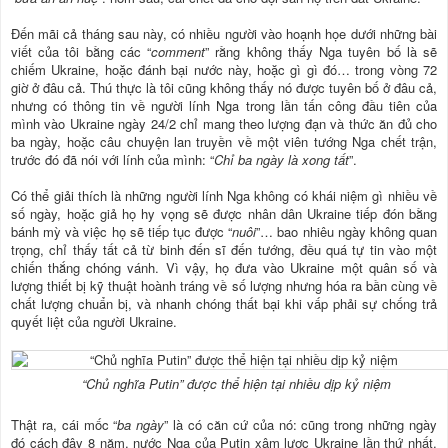
Đến mãi cả tháng sau này, có nhiều người vào hoạnh họe dưới những bài
viết của tôi bằng các “
comment
” rằng không thấy Nga tuyên bố là sẽ
chiếm Ukraine, hoặc đánh bại nước này, hoặc gì gì đó… trong vòng 72
giờ ở đâu cả. Thú thực là tôi cũng không thấy nó được tuyên bố ở đâu cả,
nhưng có thông tin về người lính Nga trong lần tấn công đầu tiên của
mình vào Ukraine ngày 24/2 chỉ mang theo lượng đạn và thức ăn đủ cho
ba ngày, hoặc câu chuyện lan truyền về một viên tướng Nga chết trận,
trước đó đã nói với lính của mình: “
Chỉ ba ngày là xong tất
”.
Có thể giải thích là những người lính Nga không có khái niệm gì nhiều về
số ngày, hoặc giả họ hy vọng sẽ được nhân dân Ukraine tiếp đón bằng
bánh mỳ và việc họ sẽ tiếp tục được “
nuôi
”… bao nhiêu ngày không quan
trọng, chỉ thấy tất cả từ binh đến sĩ đến tướng, đều quá tự tin vào một
chiến thắng chóng vánh. Vì vậy, họ đưa vào Ukraine một quân số và
lượng thiết bị kỹ thuật hoành tráng về số lượng nhưng hóa ra bần cùng về
chất lượng chuẩn bị, và nhanh chóng thất bại khi vấp phải sự chống trả
quyết liệt của người Ukraine.
“Chủ nghĩa Putin” được thể hiện tại nhiều dịp kỷ niệm
Thật ra, cái mốc “
ba ngày
” là có căn cứ của nó: cũng trong những ngày
đó cách đây 8 năm, nước Nga của Putin xâm lược Ukraine lần thứ nhất.