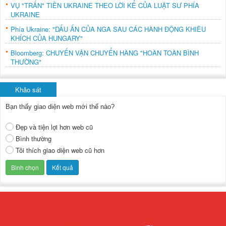
VỤ "TRẤN" TIỀN UKRAINE THEO LỜI KỂ CỦA LUẬT SƯ PHÍA
UKRAINE
Phía Ukraine: "DẤU ẤN CỦA NGA SAU CÁC HÀNH ĐỘNG KHIÊU
KHÍCH CỦA HUNGARY"
Bloomberg: CHUYẾN VẬN CHUYỂN HÀNG "HOÀN TOÀN BÌNH
THƯỜNG"
Khảo sát
Bạn thấy giao diện web mới thế nào?
Đẹp và tiện lợi hơn web cũ
Bình thường
Tôi thích giao diện web cũ hơn