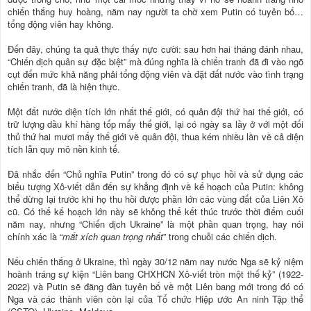
chiến thắng huy hoàng, năm nay người ta chờ xem Putin có tuyên bố…
tổng động viên hay không.
Đến đây, chúng ta quả thực thấy nực cười: sau hơn hai tháng đánh nhau,
“Chiến dịch quân sự đặc biệt” mà đúng nghĩa là chiến tranh đã đi vào ngõ
cụt đến mức khả năng phải tổng động viên và đặt đất nước vào tình trạng
chiến tranh, đã là hiện thực.
Một đất nước diện tích lớn nhất thế giới, có quân đội thứ hai thế giới, có
trữ lượng dầu khí hàng tốp mấy thế giới, lại có ngày sa lầy ở với một đối
thủ thứ hai mươi mấy thế giới về quân đội, thua kém nhiều lần về cả diện
tích lẫn quy mô nền kinh tế.
Đã nhắc đến “Chủ nghĩa Putin” trong đó có sự phục hồi và sử dụng các
biểu tượng Xô-viết dẫn đến sự khẳng định về kế hoạch của Putin: không
thể dừng lại trước khi họ thu hồi được phần lớn các vùng đất của Liên Xô
cũ. Có thể kế hoạch lớn này sẽ không thể kết thúc trước thời điểm cuối
năm nay, nhưng “Chiến dịch Ukraine” là một phần quan trọng, hay nói
chính xác là “
mắt xích quan trọng nhất
” trong chuỗi các chiến dịch.
Nếu chiến thắng ở Ukraine, thì ngày 30/12 năm nay nước Nga sẽ kỷ niệm
hoành tráng sự kiện “Liên bang CHXHCN Xô-viết tròn một thế kỷ” (1922-
2022) và Putin sẽ đăng đàn tuyên bố về một Liên bang mới trong đó có
Nga và các thành viên còn lại của Tổ chức Hiệp ước An ninh Tập thể