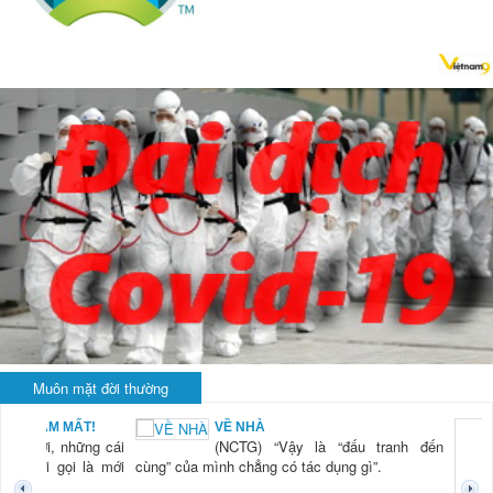
Muôn mặt đời thường
À
KHI RỬA BÁT CH
) “Vậy là “đấu tranh đến
LÀ... RỬA BÁT
(NCTG) “Lần đ
ng có tác dụng gì”.
tiên tôi thấy h