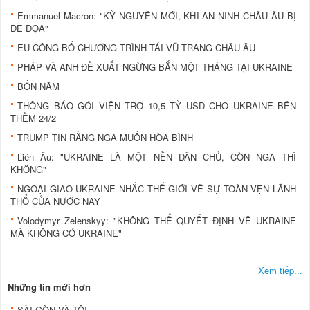
Emmanuel Macron: "KỶ NGUYÊN MỚI, KHI AN NINH CHÂU ÂU BỊ
ĐE DỌA"
EU CÔNG BỐ CHƯƠNG TRÌNH TÁI VŨ TRANG CHÂU ÂU
PHÁP VÀ ANH ĐỀ XUẤT NGỪNG BẮN MỘT THÁNG TẠI UKRAINE
BỐN NĂM
THÔNG BÁO GÓI VIỆN TRỢ 10,5 TỶ USD CHO UKRAINE BÊN
THỀM 24/2
TRUMP TIN RẰNG NGA MUỐN HÒA BÌNH
Liên Âu: "UKRAINE LÀ MỘT NỀN DÂN CHỦ, CÒN NGA THÌ
KHÔNG"
NGOẠI GIAO UKRAINE NHẮC THẾ GIỚI VỀ SỰ TOÀN VẸN LÃNH
THỔ CỦA NƯỚC NÀY
Volodymyr Zelenskyy: "KHÔNG THỂ QUYẾT ĐỊNH VỀ UKRAINE
MÀ KHÔNG CÓ UKRAINE"
Xem tiếp...
Những tin mới hơn
SÀI GÒN VÀ TÔI