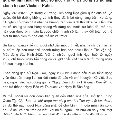
qua và bình luận về một số mốc thời gian trong sự nghiệp
chính trị của Vladimir Putin.
Ngày 24/2/2022, lực lượng vũ trang Liên bang Nga gồm quân của cả lục
quân, đổ bộ đường không và lính thủy đánh bộ cùng hàng trăm xe tăng,
cả nghìn cỗ pháo từ ít nhất ba hướng tràn vào lãnh thổ Ukraine. Gần như
tất cả chúng ta đều bàng hoàng và sửng sốt trước sự kiện đó, mà sau
này còn được bình luận là cuộc chiến tranh sẽ làm thay đổi toàn bộ thế
giới từ thập niên thứ ba của thế kỷ 21 trở đi…
Sự bàng hoàng khiến ít người nhớ đến một chi tiết, nhất là chi tiết này lại
bị chìm lấp sau một thứ hoành tráng hơn bao nhiêu lần là Thế vận hội
Mùa đông Bắc Kinh 2022. Với rất nhiều người lính Nga, buổi tối ngày
23/2, chỉ trước ngày tấn công có vài giờ chắc chắn là bữa tối mừng ngày
Lễ cuối cùng của họ.
Theo dòng lịch sử Nga - Xô, ngày 23/2/1919 đánh dấu cuộc tổng động
viên đầu tiên trong lịch sử đất nước để bảo vệ chính quyền Xô-viết. Sau
này, ngoài việc nó đường gọi là “Ngày Quân đội và Hải quân Xô-viết” nó
còn trở thành “Ngày Bảo vệ Tổ quốc” và “Ngày lễ Đàn ông.”
Vì thế, ngoài sự đồn đoán liên quan đến nhắn nhe của Chủ tịch Trung
Quốc Tập Cận Bình là “
chỉ được tấn công sau khi Thế vận hội kết thúc
”,
thì dù thế nào người Nga cũng phải để cho binh lính của mình ăn xong
cái Lễ đã, và như trên đã viết, với nhiều người lính bữa ăn đó y như một
“
bữa ăn ân huệ
”: hôm sau, cái chết đã chờ đợi sẵn họ trên đất Ukraine.