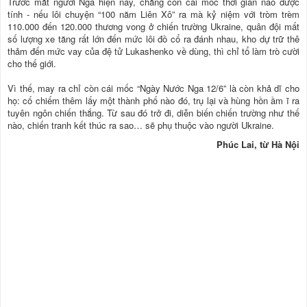
Trước mắt người Nga hiện nay, chẳng còn cái mốc thời gian nào được
tính - nếu lôi chuyện “100 năm Liên Xô” ra mà kỷ niệm với tròm trèm
110.000 đến 120.000 thương vong ở chiến trường Ukraine, quân đội mất
số lượng xe tăng rất lớn đến mức lôi đồ cổ ra đánh nhau, kho dự trữ thê
thảm đến mức vay của đệ tử Lukashenko về dùng, thì chỉ tổ làm trò cười
cho thế giới.
Vì thế, may ra chỉ còn cái mốc “Ngày Nước Nga 12/6” là còn khả dĩ cho
họ: cố chiếm thêm lấy một thành phố nào đó, trụ lại và hùng hồn ầm ĩ ra
tuyên ngôn chiến thắng. Từ sau đó trở đi, diễn biến chiến trường như thế
nào, chiến tranh kết thúc ra sao… sẽ phụ thuộc vào người Ukraine.
Phúc Lai, từ Hà Nội