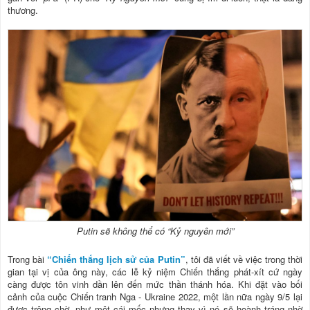
thương.
Putin sẽ không thể có “Kỷ nguyên mới”
Trong bài
“Chiến thắng lịch sử của Putin”
, tôi đã viết về việc trong thời
gian tại vị của ông này, các lễ kỷ niệm Chiến thắng phát-xít cứ ngày
càng được tôn vinh dần lên đến mức thần thánh hóa. Khi đặt vào bối
cảnh của cuộc Chiến tranh Nga - Ukraine 2022, một lần nữa ngày 9/5 lại
được trông chờ, như một cái mốc nhưng thay vì nó sẽ hoành tráng nhờ