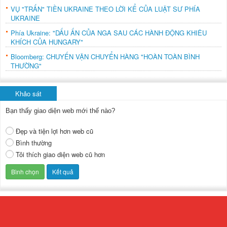
VỤ "TRẤN" TIỀN UKRAINE THEO LỜI KỂ CỦA LUẬT SƯ PHÍA
UKRAINE
Phía Ukraine: "DẤU ẤN CỦA NGA SAU CÁC HÀNH ĐỘNG KHIÊU
KHÍCH CỦA HUNGARY"
Bloomberg: CHUYẾN VẬN CHUYỂN HÀNG "HOÀN TOÀN BÌNH
THƯỜNG"
Khảo sát
Bạn thấy giao diện web mới thế nào?
Đẹp và tiện lợi hơn web cũ
Bình thường
Tôi thích giao diện web cũ hơn