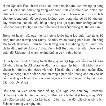
Nước Nga của Putin bước vào cuộc chiến tranh năm 2022 với người hàng
xóm Ukraine lúc đầu cũng trong các toan tính của một cuộc chiến hạn
chế, khi họ sử dụng mũi tấn công chính, đảm nhiệm nhiệm vụ chính là
cho lực lượng quân đổ bộ đường không. Lực lượng này sẽ đổ bộ vào sân
bay Hostomel, lập đầu cầu hàng không cho lục quân được không vận vào
tiếp theo trong khi họ tìm cách tấn công Phủ Tổng thống tại thủ đô Kyiv.
Trong kế hoạch đó, các mũi tấn công khác bằng lục quân (xe tăng, bộ
binh) trên các hướng như Sumy, Kharkiv và cả hướng phía Nam tấn công
Melitopol, Kherson… đều là các hướng phụ. Họ không dự trù việc phải
chiến đấu, mà sẽ được sự chào đón nhiệt tình của nhân dân Ukraine và
quân đội Ukraine thì nhanh chóng buông vũ khí đầu hàng.
Đó là lý do mà như chúng ta đã thấy, quân đội Nga khi tiến vào Ukraine
đã yêu cầu quân đội Ukraine đầu hàng ngay lập tức, mặt khác họ chỉ
chuẩn bị thức ăn, đạn dược và nhiên liệu đủ cho 3 ngày tiến quân. (Đây
cũng là thông tin mà tất cả các phương tiện truyền thông căn cứ vào đó
để cho rằng kế hoạch ban đầu của Nga là chỉ cần 3 ngày đủ hạ gục toàn
đất nước Ukraine.)
Đầu tiên, là việc cánh quân đổ bộ của Nga vào sân bay Hostomel
(Antonov) bị đánh thiệt hại nặng, có thể nói là bị tiêu diệt trong ngày 25/2;
dẫn đến sự phá sản của kế hoạch đánh úp thủ đô, bắt sống nội cách
Zelensky trong vài ngày đầu.