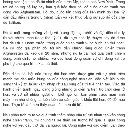
hoàng vào tận kinh đô tài chính của nước Mỹ, thành phố New York. Trong
tất cả những hệ lụy hay hậu quả kéo theo nó, có cuộc chiến tranh tấn
công vào Afghanistan. Hồi đó, cuộc tấn công của liên minh do Hoa Kỳ
dẫn đầu diễn ra trong 5 (năm) tuần và kết thúc bằng sự sụp đổ của chế
độ Taliban.
Đó là một trong những ví dụ về “xung đột hạn chế” và đại diện cho lý
thuyết chiến tranh trong thế kỷ 21, dù thực chất lý thuyết này đã được
bắt đầu từ 10 năm trước, trong cuộc chiến tranh vùng Vịnh lần thứ nhất.
Sẽ có độc giả phản đối tôi khi dẫn chứng rằng cuộc Chiến tranh
Afghanistan đã kéo dài 20 năm, nhưng nó là cả một quá trình chiếm
đóng, bình định, nội chiến… và các hoạt động quân sự chỉ đóng vai trò
phụ trợ cho quá trình kia mà thôi.
Đặc điểm nổi bật của “xung đột hạn chế” được gắn với sự phát triển
mạnh mẽ đến mức bùng nổ của công nghệ tiên tiến, đặc biệt khi bước
sang thế kỷ 21 là sự xâm nhập rất sâu rộng của trí tuệ nhân tạo. Việc thi
hành chiến tranh ngày càng giống những gì diễn ra trên trò chơi điện tử
hơn, và với rất nhiều người chỉ biết ngồi ôm bàn phím trước màn hình
máy tính như chúng ta, luôn luôn có cảm giác ít khốc liệt hơn, đỡ đổ máu
hơn. Thực tế là “chưa thấy quan tài chưa đổ lệ”.
Nếu phân tích rõ ra về quá trình thâm nhập của trí tuệ nhân tạo vào công
nghệ chiến tranh, thì chúng ta sẽ thấy sự tương hỗ qua lại giữa công
nghệ với yêu cầu thời đại và ngược lại. Công nghệ với đặc điểm tuân theo