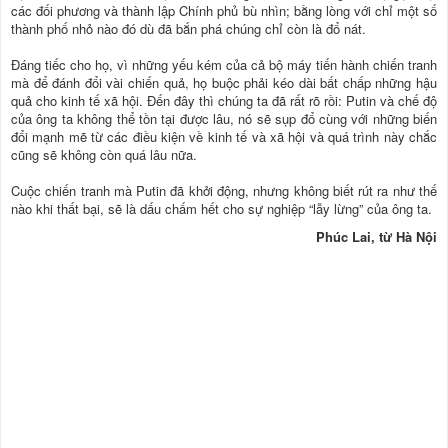
các đối phương và thành lập Chính phủ bù nhìn; bằng lòng với chỉ một số
thành phố nhỏ nào đó dù đã bắn phá chúng chỉ còn là đổ nát.
Đáng tiếc cho họ, vì những yếu kém của cả bộ máy tiến hành chiến tranh
mà để đánh đổi vài chiến quả, họ buộc phải kéo dài bất chấp những hậu
quả cho kinh tế xã hội. Đến đây thì chúng ta đã rất rõ rồi: Putin và chế độ
của ông ta không thể tồn tại được lâu, nó sẽ sụp đổ cùng với những biến
đổi mạnh mẽ từ các điều kiện về kinh tế và xã hội và quá trình này chắc
cũng sẽ không còn quá lâu nữa.
Cuộc chiến tranh mà Putin đã khởi động, nhưng không biết rút ra như thế
nào khi thất bại, sẽ là dấu chấm hết cho sự nghiệp “lẫy lừng” của ông ta.
Phúc Lai, từ Hà Nội