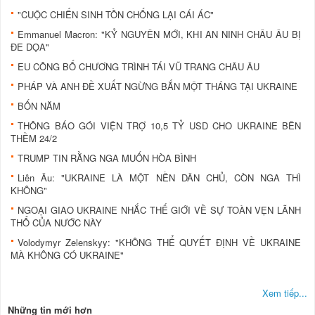
"CUỘC CHIẾN SINH TỒN CHỐNG LẠI CÁI ÁC"
Emmanuel Macron: "KỶ NGUYÊN MỚI, KHI AN NINH CHÂU ÂU BỊ
ĐE DỌA"
EU CÔNG BỐ CHƯƠNG TRÌNH TÁI VŨ TRANG CHÂU ÂU
PHÁP VÀ ANH ĐỀ XUẤT NGỪNG BẮN MỘT THÁNG TẠI UKRAINE
BỐN NĂM
THÔNG BÁO GÓI VIỆN TRỢ 10,5 TỶ USD CHO UKRAINE BÊN
THỀM 24/2
TRUMP TIN RẰNG NGA MUỐN HÒA BÌNH
Liên Âu: "UKRAINE LÀ MỘT NỀN DÂN CHỦ, CÒN NGA THÌ
KHÔNG"
NGOẠI GIAO UKRAINE NHẮC THẾ GIỚI VỀ SỰ TOÀN VẸN LÃNH
THỔ CỦA NƯỚC NÀY
Volodymyr Zelenskyy: "KHÔNG THỂ QUYẾT ĐỊNH VỀ UKRAINE
MÀ KHÔNG CÓ UKRAINE"
Xem tiếp...
Những tin mới hơn