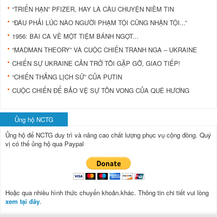
“TRIỂN HẠN” PFIZER, HAY LÀ CÂU CHUYỆN NIỀM TIN
“ĐÂU PHẢI LÚC NÀO NGƯỜI PHẠM TỘI CŨNG NHẬN TỘI...”
1956: BÀI CA VỀ MỘT TIỆM BÁNH NGỌT...
“MADMAN THEORY” VÀ CUỘC CHIẾN TRANH NGA – UKRAINE
CHIẾN SỰ UKRAINE CẢN TRỞ TÔI GẶP GỠ, GIAO TIẾP!
“CHIẾN THẮNG LỊCH SỬ” CỦA PUTIN
CUỘC CHIẾN ĐỂ BẢO VỆ SỰ TỒN VONG CỦA QUÊ HƯƠNG
Ủng hộ NCTG
Ủng hộ để NCTG duy trì và nâng cao chất lượng phục vụ cộng đồng.
Quý
vị có thể ủng hộ qua Paypal
Hoặc qua nhiều hình thức chuyển khoản.khác. Thông tin chi tiết vui lòng
xem tại đây
.