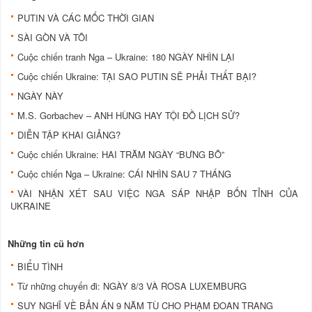
PUTIN VÀ CÁC MỐC THỜI GIAN
SÀI GÒN VÀ TÔI
Cuộc chiến tranh Nga – Ukraine: 180 NGÀY NHÌN LẠI
Cuộc chiến Ukraine: TẠI SAO PUTIN SẼ PHẢI THẤT BẠI?
NGÀY NÀY
M.S. Gorbachev – ANH HÙNG HAY TỘI ĐỒ LỊCH SỬ?
DIỄN TẬP KHAI GIẢNG?
Cuộc chiến Ukraine: HAI TRĂM NGÀY “BƯNG BÔ”
Cuộc chiến Nga – Ukraine: CÁI NHÌN SAU 7 THÁNG
VÀI NHẬN XÉT SAU VIỆC NGA SÁP NHẬP BỐN TỈNH CỦA
UKRAINE
Những tin cũ hơn
BIỂU TÌNH
Từ những chuyến đi: NGÀY 8/3 VÀ ROSA LUXEMBURG
SUY NGHĨ VỀ BẢN ÁN 9 NĂM TÙ CHO PHẠM ĐOAN TRANG