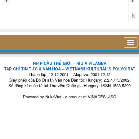
không nghĩ tới bất kỳ điề
NHỊP CẦU THẾ GIỚI – HÍD A VILÁGBA
TẠP CHÍ TIN TỨC & VĂN HÓA – VIETNAMI KULTURÁLIS FOLYÓIRAT
Thành lập: 12-12-2001 – Alapítva: 2001.12.12
Giấy phép của Bộ Di sản Văn hóa Dân tộc Hungary: 2.2.4./73/2002.
Số đăng kí quốc tế tại Thư viện Quốc gia Hungary: ISSN 1588-5399
Powered by
NukeViet
- a product of
VINADES.,JSC