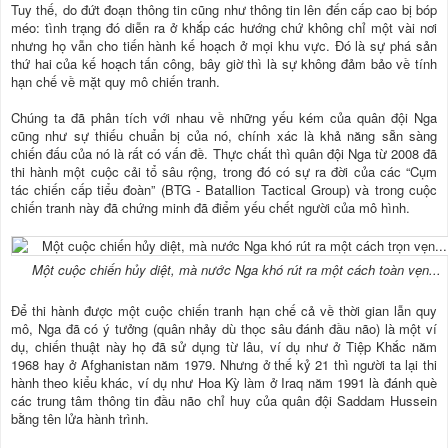
Tuy thế, do đứt đoạn thông tin cũng như thông tin lên đến cấp cao bị bóp
méo: tình trạng đó diễn ra ở khắp các hướng chứ không chỉ một vài nơi
nhưng họ vẫn cho tiến hành kế hoạch ở mọi khu vực. Đó là sự phá sản
thứ hai của kế hoạch tấn công, bây giờ thì là sự không đảm bảo về tính
hạn chế về mặt quy mô chiến tranh.
Chúng ta đã phân tích với nhau về những yếu kém của quân đội Nga
cũng như sự thiếu chuẩn bị của nó, chính xác là khả năng sẵn sàng
chiến đấu của nó là rất có vấn đề. Thực chất thì quân đội Nga từ 2008 đã
thi hành một cuộc cải tổ sâu rộng, trong đó có sự ra đời của các “Cụm
tác chiến cấp tiểu đoàn” (BTG - Batallion Tactical Group) và trong cuộc
chiến tranh này đã chứng minh đã điểm yếu chết người của mô hình.
Một cuộc chiến hủy diệt, mà nước Nga khó rút ra một cách toàn vẹn...
Để thi hành được một cuộc chiến tranh hạn chế cả về thời gian lẫn quy
mô, Nga đã có ý tưởng (quân nhảy dù thọc sâu đánh đầu não) là một ví
dụ, chiến thuật này họ đã sử dụng từ lâu, ví dụ như ở Tiệp Khắc năm
1968 hay ở Afghanistan năm 1979. Nhưng ở thế kỷ 21 thì người ta lại thi
hành theo kiểu khác, ví dụ như Hoa Kỳ làm ở Iraq năm 1991 là đánh què
các trung tâm thông tin đầu não chỉ huy của quân đội Saddam Hussein
bằng tên lửa hành trình.