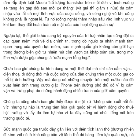
răm rắp định luật Moore “số lượng transistor trên mỗi đơn vị inch vuông
sẽ tăng lên gấp đôi sau mỗi 24 tháng” (và giá thì giảm 1 nửa) đã xâm
nhập vào tất cả mọi lĩnh vực của cuộc sống, và công nghệ vũ khí cũng
không phải là ngoại lệ. Tự nó (công nghệ) thâm nhập sâu vào lĩnh vực vũ
khí làm thay đổi hoàn toàn bộ mặt của các hoạt động quân sự.
Ngược lại, thế giới bước sang kỷ nguyên của trí tuệ nhân tạo cũng đặt ra
các quan niệm mới về địa chính trị, trong đó người ta nhấn mạnh tầm
quan trọng của quyền lực mềm, sức mạnh quốc gia không còn giới hạn
trong đường biên giới tự nhiên mà còn vươn xa khắp toàn cầu trong mọi
lĩnh vực được gộp chung là “sức mạnh tổng hợp”.
Chưa bao giờ chúng ta hình dung ra một thời đại mà chỉ cần cấm vận…
điện thoại di động thôi mà cuộc sống của dân chúng trên một quốc gia có
thể bị ảnh hưởng. Vậy mà đang có những chuyện trên một nước nào đó
xuất hiện tình trạng cướp giật iPhone trên đường phố thủ đô vì bị cấm
vận và trừng phạt do những hành động chiến tranh của giới cầm quyền.
Chúng ta cũng chưa bao giờ thấy được ở một xứ “không sản xuất nổi ốc
vít” nhưng tự hào là “trung tâm hòa giải quốc tế” vì hành động cho thuê
hội trường và lấy đó làm tự hào vì ta đây cũng có chút tiếng nói trên
trường quốc tế.
Sức mạnh quốc gia trước đây gắn liền với diện tích lãnh thổ (đương nhiên
đi kèm với nó là khả năng bảo vệ lãnh thổ đó bằng tiềm lực quân sự), nó