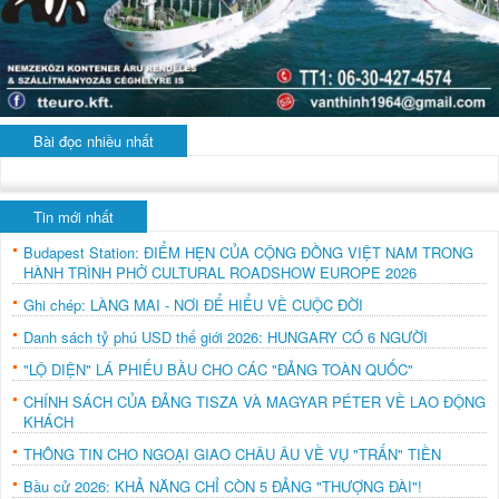
Bài đọc nhiều nhất
Tin mới nhất
Budapest Station: ĐIỂM HẸN CỦA CỘNG ĐỒNG VIỆT NAM TRONG
HÀNH TRÌNH PHỞ CULTURAL ROADSHOW EUROPE 2026
Ghi chép: LÀNG MAI - NƠI ĐỂ HIỂU VỀ CUỘC ĐỜI
Danh sách tỷ phú USD thế giới 2026: HUNGARY CÓ 6 NGƯỜI
"LỘ DIỆN" LÁ PHIẾU BẦU CHO CÁC "ĐẢNG TOÀN QUỐC"
CHÍNH SÁCH CỦA ĐẢNG TISZA VÀ MAGYAR PÉTER VỀ LAO ĐỘNG
KHÁCH
THÔNG TIN CHO NGOẠI GIAO CHÂU ÂU VỀ VỤ "TRẤN" TIỀN
Bầu cử 2026: KHẢ NĂNG CHỈ CÒN 5 ĐẢNG "THƯỢNG ĐÀI"!