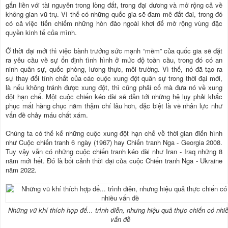
gắn liền với tài nguyên trong lòng đất, trong đại dương và mở rộng cả về
không gian vũ trụ. Vì thế có những quốc gia sẽ đam mê đất đai, trong đó
có cả việc tiến chiếm những hòn đảo ngoài khơi để mở rộng vùng đặc
quyền kinh tế của mình.
Ở thời đại mới thì việc bành trướng sức mạnh “mềm” của quốc gia sẽ đặt
ra yêu cầu về sự ổn định tình hình ở mức độ toàn cầu, trong đó có an
ninh quân sự, quốc phòng, lương thực, môi trường. Vì thế, nó đã tạo ra
sự thay đổi tính chất của các cuộc xung đột quân sự trong thời đại mới,
là nếu không tránh được xung đột, thì cũng phải cố mà đưa nó về xung
đột hạn chế. Một cuộc chiến kéo dài sẽ dẫn tới những hệ lụy phải khắc
phục mất hàng chục năm thậm chí lâu hơn, đặc biệt là về nhân lực như
vấn đề chảy máu chất xám.
Chúng ta có thể kể những cuộc xung đột hạn chế về thời gian điển hình
như Cuộc chiến tranh 6 ngày (1967) hay Chiến tranh Nga - Georgia 2008.
Tuy vậy vẫn có những cuộc chiến tranh kéo dài như Iran - Iraq những 8
năm mới hết. Đó là bối cảnh thời đại của cuộc Chiến tranh Nga - Ukraine
năm 2022.
Những vũ khí thích hợp để... trình diễn, nhưng hiệu quả thực chiến có nhi
vấn đề