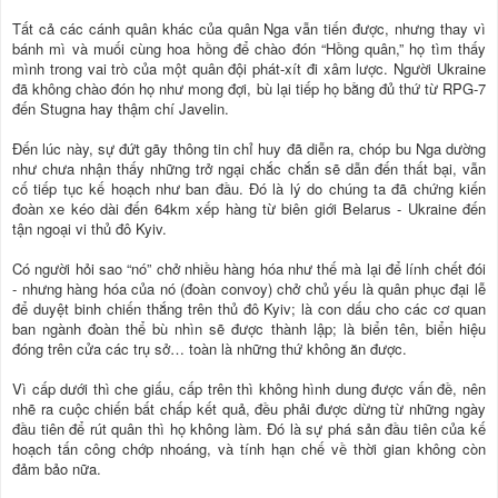
Tất cả các cánh quân khác của quân Nga vẫn tiến được, nhưng thay vì
bánh mì và muối cùng hoa hồng để chào đón “Hồng quân,” họ tìm thấy
mình trong vai trò của một quân đội phát-xít đi xâm lược. Người Ukraine
đã không chào đón họ như mong đợi, bù lại tiếp họ bằng đủ thứ từ RPG-7
đến Stugna hay thậm chí Javelin.
Đến lúc này, sự đứt gãy thông tin chỉ huy đã diễn ra, chóp bu Nga dường
như chưa nhận thấy những trở ngại chắc chắn sẽ dẫn đến thất bại, vẫn
cố tiếp tục kế hoạch như ban đầu. Đó là lý do chúng ta đã chứng kiến
đoàn xe kéo dài đến 64km xếp hàng từ biên giới Belarus - Ukraine đến
tận ngoại vi thủ đô Kyiv.
Có người hỏi sao “nó” chở nhiều hàng hóa như thế mà lại để lính chết đói
- nhưng hàng hóa của nó (đoàn convoy) chở chủ yếu là quân phục đại lễ
để duyệt binh chiến thắng trên thủ đô Kyiv; là con dấu cho các cơ quan
ban ngành đoàn thể bù nhìn sẽ được thành lập; là biển tên, biển hiệu
đóng trên cửa các trụ sở… toàn là những thứ không ăn được.
Vì cấp dưới thì che giấu, cấp trên thì không hình dung được vấn đề, nên
nhẽ ra cuộc chiến bất chấp kết quả, đều phải được dừng từ những ngày
đầu tiên để rút quân thì họ không làm. Đó là sự phá sản đầu tiên của kế
hoạch tấn công chớp nhoáng, và tính hạn chế về thời gian không còn
đảm bảo nữa.