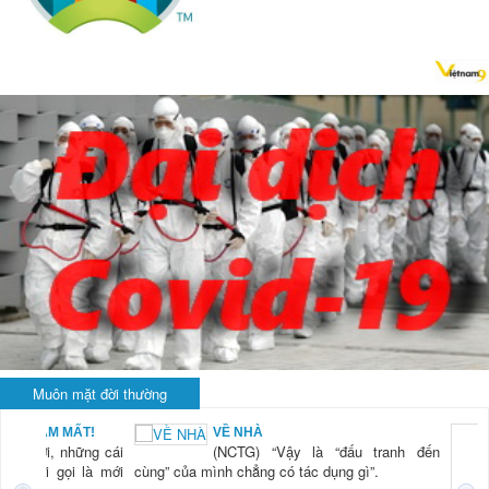
Muôn mặt đời thường
VỀ NHÀ
ái
(NCTG) “Vậy là “đấu tranh đến
ới
cùng” của mình chẳng có tác dụng gì”.