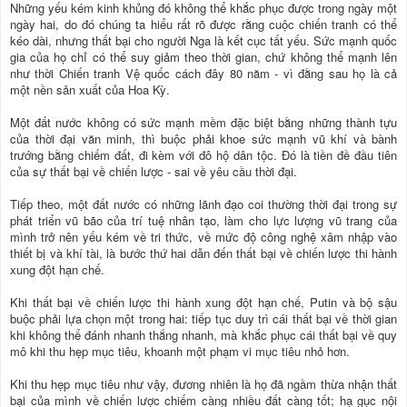
Những yếu kém kinh khủng đó không thể khắc phục được trong ngày một
ngày hai, do đó chúng ta hiểu rất rõ được rằng cuộc chiến tranh có thể
kéo dài, nhưng thất bại cho người Nga là kết cục tất yếu. Sức mạnh quốc
gia của họ chỉ có thể suy giảm theo thời gian, chứ không thể mạnh lên
như thời Chiến tranh Vệ quốc cách đây 80 năm - vì đằng sau họ là cả
một nền sản xuất của Hoa Kỳ.
Một đất nước không có sức mạnh mềm đặc biệt bằng những thành tựu
của thời đại văn minh, thì buộc phải khoe sức mạnh vũ khí và bành
trướng bằng chiếm đất, đi kèm với đô hộ dân tộc. Đó là tiền đề đầu tiên
của sự thất bại về chiến lược - sai về yêu cầu thời đại.
Tiếp theo, một đất nước có những lãnh đạo coi thường thời đại trong sự
phát triển vũ bão của trí tuệ nhân tạo, làm cho lực lượng vũ trang của
mình trở nên yếu kém về tri thức, về mức độ công nghệ xâm nhập vào
thiết bị và khí tài, là bước thứ hai dẫn đến thất bại về chiến lược thi hành
xung đột hạn chế.
Khi thất bại về chiến lược thi hành xung đột hạn chế, Putin và bộ sậu
buộc phải lựa chọn một trong hai: tiếp tục duy trì cái thất bại về thời gian
khi không thể đánh nhanh thắng nhanh, mà khắc phục cái thất bại về quy
mô khi thu hẹp mục tiêu, khoanh một phạm vi mục tiêu nhỏ hơn.
Khi thu hẹp mục tiêu như vậy, đương nhiên là họ đã ngầm thừa nhận thất
bại của mình về chiến lược chiếm càng nhiều đất càng tốt; hạ gục nội