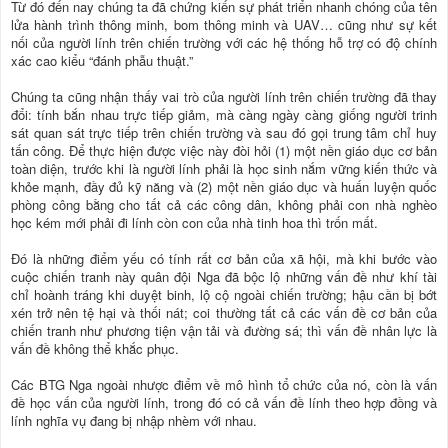
Từ đó đến nay chúng ta đã chứng kiến sự phát triển nhanh chóng của tên
lửa hành trình thông minh, bom thông minh và UAV… cũng như sự kết
nối của người lính trên chiến trường với các hệ thống hỗ trợ có độ chính
xác cao kiểu “đánh phẫu thuật.”
Chúng ta cũng nhận thấy vai trò của người lính trên chiến trường đã thay
đổi: tính bắn nhau trực tiếp giảm, mà càng ngày càng giống người trinh
sát quan sát trực tiếp trên chiến trường và sau đó gọi trung tâm chỉ huy
tấn công. Để thực hiện được việc này đòi hỏi (1) một nền giáo dục cơ bản
toàn diện, trước khi là người lính phải là học sinh nắm vững kiến thức và
khỏe mạnh, đầy đủ kỹ năng và (2) một nền giáo dục và huấn luyện quốc
phòng công bằng cho tất cả các công dân, không phải con nhà nghèo
học kém mới phải đi lính còn con của nhà tinh hoa thì trốn mất.
Đó là những điểm yếu có tính rất cơ bản của xã hội, mà khi bước vào
cuộc chiến tranh này quân đội Nga đã bộc lộ những vấn đề như khí tài
chỉ hoành tráng khi duyệt binh, lộ cộ ngoài chiến trường; hậu cần bị bớt
xén trở nên tệ hại và thối nát; coi thường tất cả các vấn đề cơ bản của
chiến tranh như phương tiện vận tải và đường sá; thì vấn đề nhân lực là
vấn đề không thể khắc phục.
Các BTG Nga ngoài nhược điểm về mô hình tổ chức của nó, còn là vấn
đề học vấn của người lính, trong đó có cả vấn đề lính theo hợp đồng và
lính nghĩa vụ đang bị nhập nhèm với nhau.