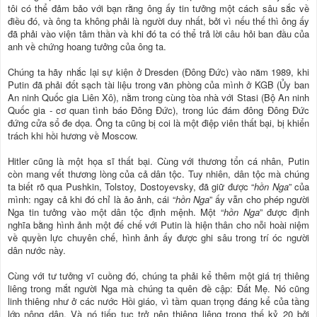
tôi có thể đảm bảo với bạn rằng ông ấy tin tưởng một cách sâu sắc về
điều đó, và ông ta không phải là người duy nhất, bởi vì nếu thế thì ông ấy
đã phải vào viện tâm thần và khi đó ta có thể trả lời câu hỏi ban đầu của
anh về chứng hoang tưởng của ông ta.
Chúng ta hãy nhắc lại sự kiện ở Dresden (Đông Đức) vào năm 1989, khi
Putin đã phải đốt sạch tài liệu trong văn phòng của mình ở KGB (Ủy ban
An ninh Quốc gia Liên Xô), nằm trong cùng tòa nhà với Stasi (Bộ An ninh
Quốc gia - cơ quan tình báo Đông Đức), trong lúc đám đông Đông Đức
đứng cửa sổ đe dọa. Ông ta cũng bị coi là một điệp viên thất bại, bị khiển
trách khi hồi hương về Moscow.
Hitler cũng là một họa sĩ thất bại. Cùng với thương tổn cá nhân, Putin
còn mang vết thương lòng của cả dân tộc. Tuy nhiên, dân tộc mà chúng
ta biết rõ qua Pushkin, Tolstoy, Dostoyevsky, đã giữ được “
hồn Nga
” của
mình: ngay cả khi đó chỉ là ảo ảnh, cái “
hồn Nga
” ấy vẫn cho phép người
Nga tin tưởng vào một dân tộc định mệnh. Một “
hồn Nga
” được định
nghĩa bằng hình ảnh một đế chế với Putin là hiện thân cho nỗi hoài niệm
về quyền lực chuyên chế, hình ảnh ấy được ghi sâu trong trí óc người
dân nước này.
Cùng với tư tưởng vĩ cuồng đó, chúng ta phải kể thêm một giá trị thiêng
liêng trong mắt người Nga mà chúng ta quên đề cập: Đất Mẹ. Nó cũng
linh thiêng như ở các nước Hồi giáo, vì tầm quan trọng đáng kể của tầng
lớp nông dân. Và nó tiếp tục trở nên thiêng liêng trong thế kỷ 20 bởi