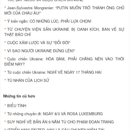
Jean-Sylvestre Mongrenier: “PUTIN MUỐN TRỞ THÀNH ÔNG CHỦ
MỚI CỦA CHÂU ÂU!”
Ý kiến ngắn: CÓ NHỮNG LÚC, PHẢI LỰA CHỌN!
TỪ CHUYỆN VIỆN SẢN UKRAINE BỊ OANH KÍCH, BÀN VỀ SỰ
THẬT BÁO CHÍ
CUỘC XÂM LƯỢC VÀ SỰ "ĐỔI ĐỜI"
VÌ SAO NGƯỜI UKRAINE ĐỨNG LÊN?
Cuộc chiến Ukraine: HÒA ĐÀM, PHẢI CHĂNG NÊN VÀO THỜI
ĐIỂM NÀY?
Từ cuộc chiến Ukraine: NGHĨ VỀ NGÀY 17 THÁNG HAI
TÙ NHÂN CỦA LỊCH SỬ
Những tin cũ hơn
BIỂU TÌNH
Từ những chuyến đi: NGÀY 8/3 VÀ ROSA LUXEMBURG
SUY NGHĨ VỀ BẢN ÁN 9 NĂM TÙ CHO PHẠM ĐOAN TRANG
“TRIỂN HẠN” PFIZER, HAY LÀ CÂU CHUYỆN NIỀM TIN