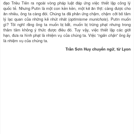
đạo Triều Tiên ra ngoài vòng pháp luật đáp ứng việc thiết lập công lý
quốc tế. Nhưng Putin là một con kền kền, một kẻ ăn thịt: càng được cho
ăn nhiều, ông ta càng đói. Chúng ta đã phản ứng chậm, chậm cởi bỏ tâm
lý lạc quan của những kẻ nhút nhát (
optimisme munichois
). Putin muốn
gì? Tôi nghĩ rằng ông ta muốn bị bắt, muốn bị trừng phạt nhưng trong
thâm tâm không ý thức được điều đó. Tuy vậy, việc thiết lập các giới
hạn, đưa ra hình phạt là nhiệm vụ của chúng ta. Việc “
ngăn chặn
” ông ấy
là nhiệm vụ của chúng ta.
Trần Sơn Huy chuyển ngữ, từ Lyon