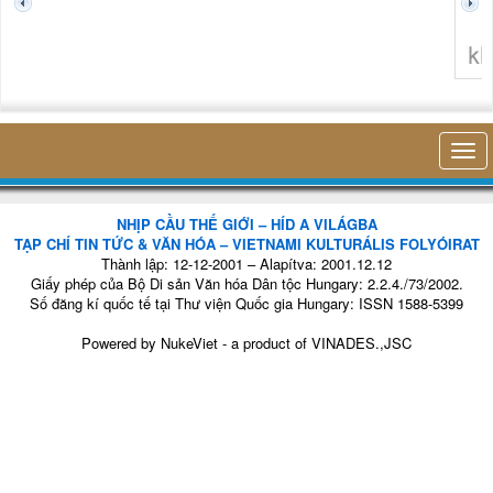
tiên tôi th
thở của mìn
hiện diện củ
trong cái côn
nhỏ bé đ
không nghĩ tới bất kỳ điều gì khác. Thật là 
NHỊP CẦU THẾ GIỚI – HÍD A VILÁGBA
TẠP CHÍ TIN TỨC & VĂN HÓA – VIETNAMI KULTURÁLIS FOLYÓIRAT
Thành lập: 12-12-2001 – Alapítva: 2001.12.12
Giấy phép của Bộ Di sản Văn hóa Dân tộc Hungary: 2.2.4./73/2002.
Số đăng kí quốc tế tại Thư viện Quốc gia Hungary: ISSN 1588-5399
Powered by
NukeViet
- a product of
VINADES.,JSC