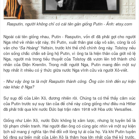
Rasputin, người không chỉ có cái tên gần giống Putin - Ảnh: etsy.com
Ngoài cái tên giống nhau, Putin - Rasputin, vốn dĩ đã phải gợi cho người
Nga nhớ về nhân vật này, thì Putin, xuất thân giai cấp vô sản, cũng là cố
vấn cho “
Sa Hoàng
” Yeltsin, trước khi thế chỗ chính ông này. Tolstoy nếu
còn sống chắc chắn sẽ ủng hộ Putin, vì ông ta là hiện thân của giới nô lệ
Nga, người mà trong tiểu thuyết của Tolstoy đã vươn lên trở thành chủ
nhân của Điện Kremlin. Trong mắt người Nga, Putin mang đến một sự
hợp nhất ít nhiều có ý thức giữa nước Nga vĩnh cửu và người Xô-viết.
- Như vậy ông ta là một Rasputin thành công. Ông còn tính đến sự kiện
nào khác ở Nga?
Sự sụp đổ của Liên Xô, đương nhiên rồi. Chúng ta có thể thấy cảm xúc
của Putin trước sự suy tàn của đế chế này cũng giống như điều mà Hitler
đã phải trải qua khi nước Đức bại trận năm 1918 với Hòa ước Versailles.
Giống như Liên Xô, nước Đức không bị xâm lược, nhưng bị tuyên bố là
tội phạm chiến tranh. Hai người đàn ông có cùng góc nhìn về một sự kiện
lịch sử mang ý nghĩa tận thế đối với lòng tự ái của họ. Và khi Putin tuyên
bố rằng sự biến mất của Liên Xô là thảm họa lớn nhất của thế kỷ trước,