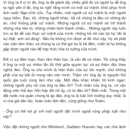
Vì ông ta ở vị trí đó, ông ta đã giành lấy chiếc ghế đó và người ta để ông
ta ngồi yên ở đó, ông ta nghĩ rằng mình có một sứ mệnh: khôi phục hình
ảnh nước Nga vĩnh cửu. Tuy nhiên, một người có sứ mệnh là một người
nguy hiểm. Bạn, tôi, những người khác, tất cả chúng ta đều có những dự
án, chứ không phải sứ mệnh. Những người có sứ mệnh sẽ trở thành
những nhà tiên tri, những chiến binh thánh chiến... Những người này luôn
tìm ai đó để xác thực sứ mệnh của mình, những kẻ rót vào tai họ “
đó là
sự thật, anh nói đúng
”. Nếu họ không tìm được ai đó như vậy, họ sẽ phải
vào viện tâm thần, và chúng ta có thể gọi họ là kẻ điên, miễn là họ không
gặp được người nào để hợp thức hóa tư tưởng của mình.
Bởi vì sự điên loạn, theo tâm thần học, là vấn đề cá nhân. Tôi cũng thấy
ở ông ta một sự nhầm lẫn lỗi thời giữa quyền lực và sự thâm độc theo
nghĩa đen. Ông ta cho mình là hiện thân của sự lớn mạnh, chứ không
phải của sự bất ổn trong nền văn minh. Thậm chí ông ấy là nguyên thủ
quốc gia cuối cùng làm như vậy. Một điều khác khiến tôi kinh ngạc:
những người phụ nữ của ông ta đâu rồi? Tình nhân của ông ta, cô vận
động viên thể dục hỗn hợp đôi nữ ấy, cô ta đâu rồi? Biến mất. Trong một
đất nước mà quần chúng bị áp đảo, ông ta là loài linh trưởng duy nhất, là
vị cha già dân tộc, hoàn toàn đơn độc, cũng giống như Stalin.
- Ông có thể nói gì với một người đặt mình ngoài vòng pháp luật như
vậy?
Việc đặt những người như Milošević, Saddam Hussein hay các nhà lãnh