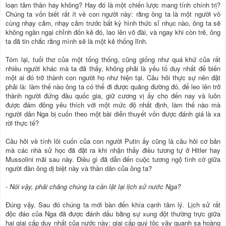
loạn tâm thần hay không? Hay đó là một chiến lược mang tính chính trị?
Chúng ta vốn biết rất ít về con người này: rằng ông ta là một người vô
cùng nhạy cảm, nhạy cảm trước bất kỳ hình thức sỉ nhục nào, ông ta sẽ
không ngần ngại chỉnh đốn kẻ đó, lao lên võ đài, và ngay khi còn trẻ, ông
ta đã tin chắc rằng mình sẽ là một kẻ thống lĩnh.
Tóm lại, tuổi thơ của một tổng thống, cũng giống như quá khứ của rất
nhiều người khác mà ta đã thấy, không phải là yếu tố duy nhất để biến
một ai đó trở thành con người họ như hiện tại. Câu hỏi thực sự nên đặt
phải là: làm thế nào ông ta có thể đi được quãng đường đó, để leo lên trở
thành người đứng đầu quốc gia, giữ cương vị ấy cho đến nay và luôn
được đám đông yêu thích với một mức độ nhất định, làm thế nào mà
người dân Nga bị cuốn theo một bài diễn thuyết vốn được đánh giá là xa
rời thực tế?
Câu hỏi về tính lôi cuốn của con người Putin ấy cũng là câu hỏi cơ bản
mà các nhà sử học đã đặt ra khi nhận thấy điều tương tự ở Hitler hay
Mussolini mãi sau này. Điều gì đã dẫn đến cuộc tương ngộ tình cờ giữa
người đàn ông dị biệt này và thần dân của ông ta?
- Nói vậy, phải chăng chúng ta cần lật lại lịch sử nước Nga?
Đúng vậy. Sau đó chúng ta mới bàn đến khía cạnh tâm lý. Lịch sử rất
độc đáo của Nga đã được đánh dấu bằng sự xung đột thường trực giữa
hai giai cấp duy nhất của nước này: giai cấp quý tộc vây quanh sa hoàng