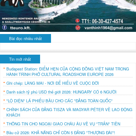
Bài đọc nhiều nhất
Tin mới nhất
Budapest Station: ĐIỂM HẸN CỦA CỘNG ĐỒNG VIỆT NAM TRONG
HÀNH TRÌNH PHỞ CULTURAL ROADSHOW EUROPE 2026
Ghi chép: LÀNG MAI - NƠI ĐỂ HIỂU VỀ CUỘC ĐỜI
Danh sách tỷ phú USD thế giới 2026: HUNGARY CÓ 6 NGƯỜI
"LỘ DIỆN" LÁ PHIẾU BẦU CHO CÁC "ĐẢNG TOÀN QUỐC"
CHÍNH SÁCH CỦA ĐẢNG TISZA VÀ MAGYAR PÉTER VỀ LAO ĐỘNG
KHÁCH
THÔNG TIN CHO NGOẠI GIAO CHÂU ÂU VỀ VỤ "TRẤN" TIỀN
Bầu cử 2026: KHẢ NĂNG CHỈ CÒN 5 ĐẢNG "THƯỢNG ĐÀI"!