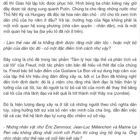
đổ thì Giáo hội lập tức được phục hồi. Hình bóng ba chân kiềng này giờ
đây được tái dựng xung quanh Putin. Chúng ta cho rằng những nước như
Thổ Nhĩ Kỳ và Hungary đã độc tài hóa nền dân chủ - chỉ cho tôi xem tính
dân chủ của họ nằm ở đâu? Vả lại, trường hợp của Nga không phải là
một mối quan hệ song phương (nhà cầm quyền - nhân dân), mà là một
mối quan hệ tay ba (ba yếu tố đã nói ở trên).
- Làm thế nào để ta khẳng định được rằng một dân tộc - hoặc một bộ
phận của dân tộc đó - có một đặc điểm tính cách như vậy?
Đây cũng là chủ đề trong tác phẩm “Tâm lý học tập thể và phân tích về
cái tôi” của Freud, một tác phẩm căn bản để hiểu về thời đại của chúng
ta. Freud bác bỏ luận điểm của Gustave Le Bon về sự dung hợp cảm xúc
của tập thể khi hiệu ứng đám đông xảy ra, bởi vì Le Bon đã không nghĩ
đến tính định danh: đó là ý niệm cho rằng nhà lãnh đạo là hiện thân lý
tưởng của cái tôi, lúc đó người ta từ bỏ cái tôi của mình để thay thế bằng
cái tôi của nhà lãnh đạo và kết quả là trở thành một thây ma (
zombie
).
Đó là hiện tượng đang xảy ra ở tất cả những người theo chủ nghĩa dân
túy, cộng hưởng bởi sự xóa sổ nền văn minh của cha ông, dẫn đến việc
tất cả các thế hệ lãnh đạo tự xưng độc chiếm xứ sở này.
- Những nhân vật như Éric Zemmour, Jean-Luc Mélenchon và Marine Le
Pen nếu không đồng nhất mình với Putin thì cũng ủng hộ ông ta. Ông
nhìn nhận như thế nào về mối liên kết này?