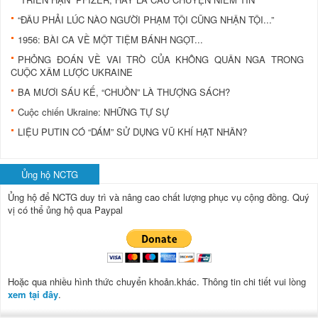
“ĐÂU PHẢI LÚC NÀO NGƯỜI PHẠM TỘI CŨNG NHẬN TỘI...”
1956: BÀI CA VỀ MỘT TIỆM BÁNH NGỌT...
PHỎNG ĐOÁN VỀ VAI TRÒ CỦA KHÔNG QUÂN NGA TRONG
CUỘC XÂM LƯỢC UKRAINE
BA MƯƠI SÁU KẾ, “CHUỒN” LÀ THƯỢNG SÁCH?
Cuộc chiến Ukraine: NHỮNG TỰ SỰ
LIỆU PUTIN CÓ “DÁM” SỬ DỤNG VŨ KHÍ HẠT NHÂN?
Ủng hộ NCTG
Ủng hộ để NCTG duy trì và nâng cao chất lượng phục vụ cộng đồng.
Quý
vị có thể ủng hộ qua Paypal
Hoặc qua nhiều hình thức chuyển khoản.khác. Thông tin chi tiết vui lòng
xem tại đây
.