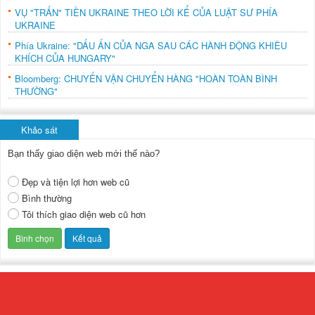
VỤ "TRẤN" TIỀN UKRAINE THEO LỜI KỂ CỦA LUẬT SƯ PHÍA
UKRAINE
Phía Ukraine: "DẤU ẤN CỦA NGA SAU CÁC HÀNH ĐỘNG KHIÊU
KHÍCH CỦA HUNGARY"
Bloomberg: CHUYẾN VẬN CHUYỂN HÀNG "HOÀN TOÀN BÌNH
THƯỜNG"
Khảo sát
Bạn thấy giao diện web mới thế nào?
Đẹp và tiện lợi hơn web cũ
Bình thường
Tôi thích giao diện web cũ hơn