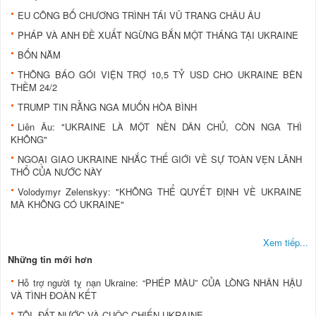
EU CÔNG BỐ CHƯƠNG TRÌNH TÁI VŨ TRANG CHÂU ÂU
PHÁP VÀ ANH ĐỀ XUẤT NGỪNG BẮN MỘT THÁNG TẠI UKRAINE
BỐN NĂM
THÔNG BÁO GÓI VIỆN TRỢ 10,5 TỶ USD CHO UKRAINE BÊN
THỀM 24/2
TRUMP TIN RẰNG NGA MUỐN HÒA BÌNH
Liên Âu: "UKRAINE LÀ MỘT NỀN DÂN CHỦ, CÒN NGA THÌ
KHÔNG"
NGOẠI GIAO UKRAINE NHẮC THẾ GIỚI VỀ SỰ TOÀN VẸN LÃNH
THỔ CỦA NƯỚC NÀY
Volodymyr Zelenskyy: "KHÔNG THỂ QUYẾT ĐỊNH VỀ UKRAINE
MÀ KHÔNG CÓ UKRAINE"
Xem tiếp...
Những tin mới hơn
Hỗ trợ người tỵ nạn Ukraine: “PHÉP MÀU” CỦA LÒNG NHÂN HẬU
VÀ TÌNH ĐOÀN KẾT
TÔI, ĐẤT NƯỚC VÀ CUỘC CHIẾN UKRAINE