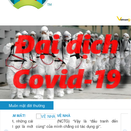
Muôn mặt đời thường
 NHÀ
KHI RỬA BÁT
CTG) “Vậy là “đấu tranh đến
LÀ... RỬA B
(NCTG) “Lầ
 chẳng có tác dụng gì”.