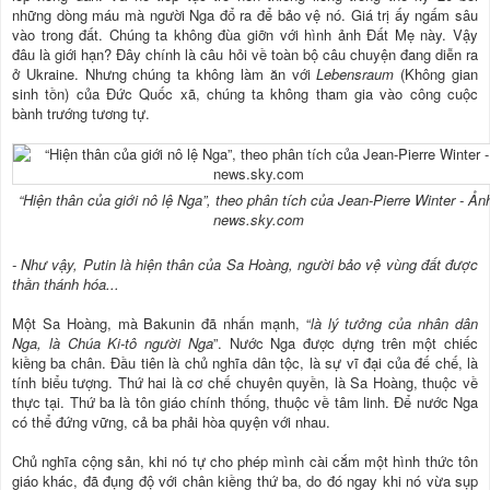
những dòng máu mà người Nga đổ ra để bảo vệ nó. Giá trị ấy ngấm sâu
vào trong đất. Chúng ta không đùa giỡn với hình ảnh Đất Mẹ này. Vậy
đâu là giới hạn? Đây chính là câu hỏi về toàn bộ câu chuyện đang diễn ra
ở Ukraine. Nhưng chúng ta không làm ăn với
Lebensraum
(Không gian
sinh tồn) của Đức Quốc xã, chúng ta không tham gia vào công cuộc
bành trướng tương tự.
“Hiện thân của giới nô lệ Nga”, theo phân tích của Jean-Pierre Winter - Ản
news.sky.com
- Như vậy, Putin là hiện thân của Sa Hoàng, người bảo vệ vùng đất được
thần thánh hóa...
Một Sa Hoàng, mà Bakunin đã nhấn mạnh, “
là lý tưởng của nhân dân
Nga, là Chúa Ki-tô người Nga
”. Nước Nga được dựng trên một chiếc
kiềng ba chân. Đầu tiên là chủ nghĩa dân tộc, là sự vĩ đại của đế chế, là
tính biểu tượng. Thứ hai là cơ chế chuyên quyền, là Sa Hoàng, thuộc về
thực tại. Thứ ba là tôn giáo chính thống, thuộc về tâm linh. Để nước Nga
có thể đứng vững, cả ba phải hòa quyện với nhau.
Chủ nghĩa cộng sản, khi nó tự cho phép mình cài cắm một hình thức tôn
giáo khác, đã đụng độ với chân kiềng thứ ba, do đó ngay khi nó vừa sụp