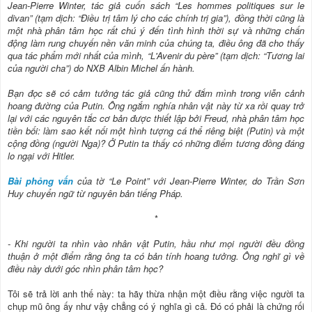
Jean-Pierre Winter, tác giả cuốn sách “Les hommes politiques sur le
divan” (tạm dịch: “Điều trị tâm lý cho các chính trị gia”), đồng thời cũng là
một nhà phân tâm học rất chú ý đến tình hình thời sự và những chấn
động làm rung chuyến nền văn minh của chúng ta, điều ông đã cho thấy
qua tác phẩm mới nhất của mình, “L'Avenir du père” (tạm dịch: “Tương lai
của người cha”) do NXB Albin Michel ấn hành.
Bạn đọc sẽ có cảm tưởng tác giả cũng thử đắm mình trong viễn cảnh
hoang đường của Putin. Ông ngắm nghía nhân vật này từ xa rồi quay trở
lại với các nguyên tắc cơ bản được thiết lập bởi Freud, nhà phân tâm học
tiền bối: làm sao kết nối một hình tượng cá thể riêng biệt (Putin) và một
cộng đồng (người Nga)? Ở Putin ta thấy có những điểm tương đồng đáng
lo ngại với Hitler.
Bài phỏng vấn
của tờ “Le Point” với Jean-Pierre Winter, do Trần Sơn
Huy chuyển ngữ từ nguyên bản tiếng Pháp.
*
- Khi người ta nhìn vào nhân vật Putin, hầu như mọi người đều đồng
thuận ở một điểm rằng ông ta có bản tính hoang tưởng. Ông nghĩ gì về
điều này dưới góc nhìn phân tâm học?
Tôi sẽ trả lời anh thế này: ta hãy thừa nhận một điều rằng việc người ta
chụp mũ ông ấy như vậy chẳng có ý nghĩa gì cả. Đó có phải là chứng rối