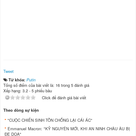
Tweet
Từ khóa:
Putin
Tổng số điểm của bài viết là: 16 trong 5 đánh giá
Xếp hạng:
3.2
-
5
phiếu bầu
Click để đánh giá bài viết
Theo dòng sự kiện
"CUỘC CHIẾN SINH TỒN CHỐNG LẠI CÁI ÁC"
Emmanuel Macron: "KỶ NGUYÊN MỚI, KHI AN NINH CHÂU ÂU BỊ
ĐE DỌA"