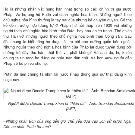
Họ là những nhân vật hung hãn nhất trong số các chính trị gia nước
Pháp. Và họ ủng hộ Putin với danh nghĩa hòa bình. Những người theo
chủ nghĩa hòa bình thường là tay sai của những kẻ chuyên quyền. Có thể
kể đến trường hợp tương tự ở Pháp như hồi thập niên 1930 với những
người theo chủ nghĩa hòa bình thân Đức; hay sau chiến tranh (Thế chiến
thứ Hai) với những người theo chủ nghĩa hòa bình thân Cộng sản. Sau
đó, chúng ta biết rằng họ được tài trợ bởi các cường quốc bên ngoài.
Những người theo chủ nghĩa hòa bình của Pháp lại được tuyển dụng bởi
những kẻ đầy thù hận, thật thú vị, phải không? Và sau đó, họ khiến
chúng ta tin rằng họ đứng về phía nền dân chủ. Và hơn 40% người dân
Pháp sẽ bỏ phiếu cho họ.
Putin đã làm chúng ta nhìn lại nước Pháp thông qua sự thật đáng kinh
ngạc này.
Người được Donald Trump khen là “thiên tài” - Ảnh: Brendan Smialowski
(AFP)
- Những phân tích của ông đến giờ chủ yếu dựa vào lịch sử nước Nga.
Còn cá nhân Putin thì sao?