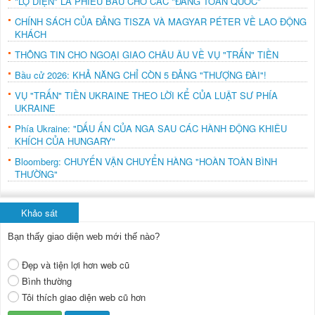
"LỘ DIỆN" LÁ PHIẾU BẦU CHO CÁC "ĐẢNG TOÀN QUỐC"
CHÍNH SÁCH CỦA ĐẢNG TISZA VÀ MAGYAR PÉTER VỀ LAO ĐỘNG
KHÁCH
THÔNG TIN CHO NGOẠI GIAO CHÂU ÂU VỀ VỤ "TRẤN" TIỀN
Bầu cử 2026: KHẢ NĂNG CHỈ CÒN 5 ĐẢNG "THƯỢNG ĐÀI"!
VỤ "TRẤN" TIỀN UKRAINE THEO LỜI KỂ CỦA LUẬT SƯ PHÍA
UKRAINE
Phía Ukraine: "DẤU ẤN CỦA NGA SAU CÁC HÀNH ĐỘNG KHIÊU
KHÍCH CỦA HUNGARY"
Bloomberg: CHUYẾN VẬN CHUYỂN HÀNG "HOÀN TOÀN BÌNH
THƯỜNG"
Khảo sát
Bạn thấy giao diện web mới thế nào?
Đẹp và tiện lợi hơn web cũ
Bình thường
Tôi thích giao diện web cũ hơn