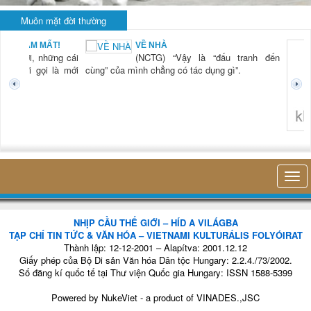
Muôn mặt đời thường
BẠN NAM MẤT!
VỀ NHÀ
TG) “Xời, những cái
(NCTG) “Vậy là “đấu tranh đến
tươi mới gọi là mới
cùng” của mình chẳng có tác dụng gì”.
không 
NHỊP CẦU THẾ GIỚI – HÍD A VILÁGBA
TẠP CHÍ TIN TỨC & VĂN HÓA – VIETNAMI KULTURÁLIS FOLYÓIRAT
Thành lập: 12-12-2001 – Alapítva: 2001.12.12
Giấy phép của Bộ Di sản Văn hóa Dân tộc Hungary: 2.2.4./73/2002.
Số đăng kí quốc tế tại Thư viện Quốc gia Hungary: ISSN 1588-5399
Powered by
NukeViet
- a product of
VINADES.,JSC