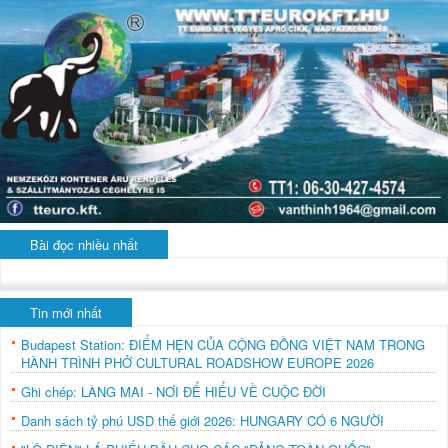
Bài đọc nhiều nhất
Tin mới nhất
Budapest Station: ĐIỂM HẸN CỦA CỘNG ĐỒNG VIỆT NAM TRONG
HÀNH TRÌNH PHỞ CULTURAL ROADSHOW EUROPE 2026
Ghi chép: LÀNG MAI - NƠI ĐỂ HIỂU VỀ CUỘC ĐỜI
Danh sách tỷ phú USD thế giới 2026: HUNGARY CÓ 6 NGƯỜI