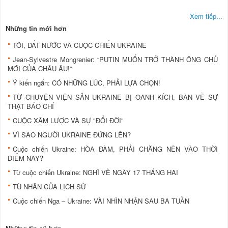
Xem tiếp...
Những tin mới hơn
TÔI, ĐẤT NƯỚC VÀ CUỘC CHIẾN UKRAINE
Jean-Sylvestre Mongrenier: “PUTIN MUỐN TRỞ THÀNH ÔNG CHỦ
MỚI CỦA CHÂU ÂU!”
Ý kiến ngắn: CÓ NHỮNG LÚC, PHẢI LỰA CHỌN!
TỪ CHUYỆN VIỆN SẢN UKRAINE BỊ OANH KÍCH, BÀN VỀ SỰ
THẬT BÁO CHÍ
CUỘC XÂM LƯỢC VÀ SỰ "ĐỔI ĐỜI"
VÌ SAO NGƯỜI UKRAINE ĐỨNG LÊN?
Cuộc chiến Ukraine: HÒA ĐÀM, PHẢI CHĂNG NÊN VÀO THỜI
ĐIỂM NÀY?
Từ cuộc chiến Ukraine: NGHĨ VỀ NGÀY 17 THÁNG HAI
TÙ NHÂN CỦA LỊCH SỬ
Cuộc chiến Nga – Ukraine: VÀI NHÌN NHẬN SAU BA TUẦN