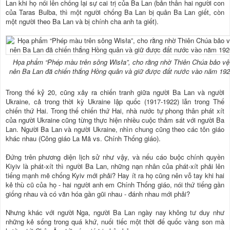
Lan khi họ nổi lên chống lại sự cai trị của Ba Lan (bản thân hai người con
của Taras Bulba, thì một người chống Ba Lan bị quân Ba Lan giết, còn
một người theo Ba Lan và bị chính cha anh ta giết).
Họa phẩm “Phép màu trên sông Wisła”, cho rằng nhờ Thiên Chúa bảo vệ
nên Ba Lan đã chiến thắng Hồng quân và giữ được đất nước vào năm 19
Trong thế kỷ 20, cũng xảy ra chiến tranh giữa người Ba Lan và người
Ukraine, cả trong thời kỳ Ukraine lập quốc (1917-1922) lẫn trong Thế
chiến thứ Hai. Trong thế chiến thứ Hai, nhà nước tự phong thân phát xít
của người Ukraine cũng từng thực hiện nhiều cuộc thảm sát với người Ba
Lan. Người Ba Lan và người Ukraine, nhìn chung cũng theo các tôn giáo
khác nhau (Công giáo La Mã vs. Chính Thống giáo).
Đứng trên phương diện lịch sử như vậy, và nếu cáo buộc chính quyền
Kiyiv là phát-xít thì người Ba Lan, những nạn nhân của phát-xít phải lên
tiếng mạnh mẽ chống Kyiv mới phải? Hay ít ra họ cũng nên vỗ tay khi hai
kẻ thù cũ của họ - hai người anh em Chính Thống giáo, nói thứ tiếng gần
giống nhau và có văn hóa gần gũi nhau - đánh nhau mới phải?
Nhưng khác với người Nga, người Ba Lan ngày nay không tư duy như
những kẻ sống trong quá khứ, nuối tiếc một thời đế quốc vàng son mà