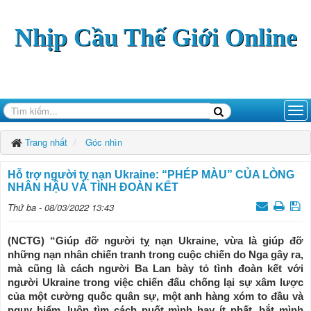
Nhịp Cầu Thế Giới Online
Trang nhất
Góc nhìn
Hỗ trợ người tỵ nạn Ukraine: “PHÉP MÀU” CỦA LÒNG
NHÂN HẬU VÀ TÌNH ĐOÀN KẾT
Thứ ba - 08/03/2022 13:43
(NCTG) “Giúp đỡ người tỵ nạn Ukraine, vừa là giúp đỡ
những nạn nhân chiến tranh trong cuộc chiến do Nga gây ra,
mà cũng là cách người Ba Lan bày tỏ tình đoàn kết với
người Ukraine trong việc chiến đấu chống lại sự xâm lược
của một cường quốc quân sự, một anh hàng xóm to đầu và
nguy hiểm, luôn tìm cách nuốt mình hay ít nhất, bắt mình