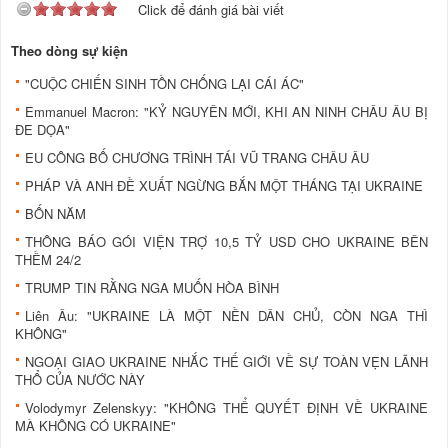
Click để đánh giá bài viết
Theo dòng sự kiện
"CUỘC CHIẾN SINH TỒN CHỐNG LẠI CÁI ÁC"
Emmanuel Macron: "KỶ NGUYÊN MỚI, KHI AN NINH CHÂU ÂU BỊ
ĐE DỌA"
EU CÔNG BỐ CHƯƠNG TRÌNH TÁI VŨ TRANG CHÂU ÂU
PHÁP VÀ ANH ĐỀ XUẤT NGỪNG BẮN MỘT THÁNG TẠI UKRAINE
BỐN NĂM
THÔNG BÁO GÓI VIỆN TRỢ 10,5 TỶ USD CHO UKRAINE BÊN
THỀM 24/2
TRUMP TIN RẰNG NGA MUỐN HÒA BÌNH
Liên Âu: "UKRAINE LÀ MỘT NỀN DÂN CHỦ, CÒN NGA THÌ
KHÔNG"
NGOẠI GIAO UKRAINE NHẮC THẾ GIỚI VỀ SỰ TOÀN VẸN LÃNH
THỔ CỦA NƯỚC NÀY
Volodymyr Zelenskyy: "KHÔNG THỂ QUYẾT ĐỊNH VỀ UKRAINE
MÀ KHÔNG CÓ UKRAINE"