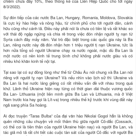
chiếm chưa đầy 10%, theo thống kê của Liên Hiệp Quốc cho tới ngày
8/3/2022).
Sự đón tiếp của các nước Ba Lan, Hungary, Romania, Moldova, Slovakia
là cực kỳ hào hiệp và nồng hậu, từ chính phủ cho tới người dân, cánh
hữu cũng như cánh tả. Điều này phải nói là chưa có tiền lệ và rất khác so
với thái độ ngập ngừng và chia rẽ trong việc đón nhận người tỵ nạn từ
Syria cách đây mấy năm. Vai trò đặc biệt trong các quốc gia này là Ba
Lan, riêng nước này đã đón nhận hơn 1 triệu người tị nạn Ukraine, tức là
hơn nửa tổng số người Ukraine chạy ra nước ngoài, mặc dù Ba Lan là
một nước có nền kinh tế trung bình chứ không phải nước giàu và có
nhiều khó khăn kinh tế nội tại.
Tại sao lại có sự đồng lòng như thế từ Châu Âu nói chung và Ba Lan nói
riêng với người tỵ nạn Ukraine? Và nếu nhìn vào lịch sử thì Ukraine và
Ba Lan là hai nước láng giềng có rất nhiều vấn đề với nhau trong quá
khứ. Lãnh thổ Ukraine hiện nay từng có thời gian dài thuộc vương quốc
Ba Lan- Lithuania (một liên minh giữa Ba Lan và Lithuania, mà ở Việt
Nam trước kia hay gọi là Lít-va) trong nhiều thế kỷ trước khi vùng đất này
ngả sang phía Sa hoàng.
Ai đọc truyện “Taras Bulba” của đại văn hào Nikolai Gogol hẳn là không
quên những câu chuyện về mối thâm thù giữa người Cô-dắc (Cossack,
có thể coi là tiền thân của người Ukraine hiện nay) và người Ba Lan, và
tác giả mô tả rất chi tiết các cuộc tàn sát của người Cô dắc với người Ba