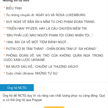
Những tin cũ hơn
BIỂU TÌNH
Từ những chuyến đi: NGÀY 8/3 VÀ ROSA LUXEMBURG
SUY NGHĨ VỀ BẢN ÁN 9 NĂM TÙ CHO PHẠM ĐOAN TRANG
“TRIỂN HẠN” PFIZER, HAY LÀ CÂU CHUYỆN NIỀM TIN
“ĐÂU PHẢI LÚC NÀO NGƯỜI PHẠM TỘI CŨNG NHẬN TỘI...”
1956: BÀI CA VỀ MỘT TIỆM BÁNH NGỌT...
PUTIN CÓ BỊ TÂM THẦN? - CHẨN ĐOÁN TÂM LÝ “SA HOÀNG”
PHỎNG ĐOÁN VỀ VAI TRÒ CỦA KHÔNG QUÂN NGA TRONG
CUỘC XÂM LƯỢC UKRAINE
BA MƯƠI SÁU KẾ, “CHUỒN” LÀ THƯỢNG SÁCH?
Cuộc chiến Ukraine: NHỮNG TỰ SỰ
Ủng hộ NCTG
Ủng hộ để NCTG duy trì và nâng cao chất lượng phục vụ cộng đồng.
Quý
vị có thể ủng hộ qua Paypal