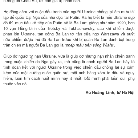
hướng tới Châu Âu, tới các giá trị nhân bản.
Họ đồng cảm với cuộc đấu tranh của người Ukraine chống lại âm mưu tái
lập đế quốc Đại Nga của nhà độc tài Putin. Và họ biết là nếu Ukraine sụp
đổ thì mục tiêu kế tiếp của Putin sẽ là Ba Lan: giống như năm 1920, hơn
10 vạn Hồng binh của Trotsky và Tukhachevsky, sau khi chiếm được
phần lớn Ukraine, tấn công Ba Lan tới tận cửa ngõ Warszawa và suýt
nữa chiếm được thủ đô Ba Lan trước khi bị quân Ba Lan đánh bại trong
trận chiến mà người Ba Lan gọi là “
phép màu trên sông Wisła
”.
Giúp đỡ người tỵ nạn Ukraine, vừa là giúp đỡ những nạn nhân chiến tranh
trong cuộc chiến do Nga gây ra, mà cũng là cách người Ba Lan bày tỏ
tình đoàn kết với người Ukraine trong việc chiến đấu chống lại sự xâm
lược của một cường quốc quân sự, một anh hàng xóm to đầu và nguy
hiểm, luôn tìm cách nuốt mình hay ít nhất, bắt mình phải luồn cúi, phụ
thuộc vào nó.
Vũ Hoàng Linh, từ Hà Nội