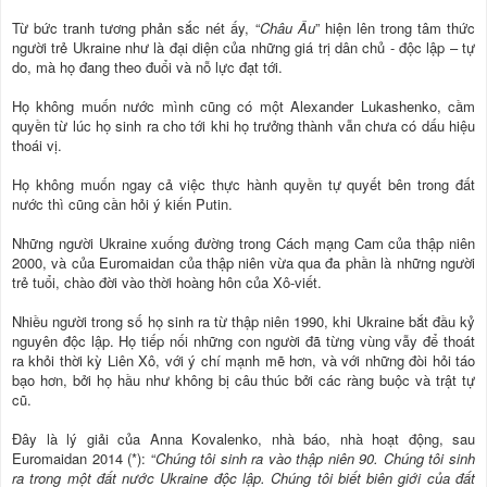
Từ bức tranh tương phản sắc nét ấy, “
Châu Âu
” hiện lên trong tâm thức
người trẻ Ukraine như là đại diện của những giá trị dân chủ - độc lập – tự
do, mà họ đang theo đuổi và nỗ lực đạt tới.
Họ không muốn nước mình cũng có một Alexander Lukashenko, cầm
quyền từ lúc họ sinh ra cho tới khi họ trưởng thành vẫn chưa có dấu hiệu
thoái vị.
Họ không muốn ngay cả việc thực hành quyền tự quyết bên trong đất
nước thì cũng cần hỏi ý kiến Putin.
Những người Ukraine xuống đường trong Cách mạng Cam của thập niên
2000, và của Euromaidan của thập niên vừa qua đa phần là những người
trẻ tuổi, chào đời vào thời hoàng hôn của Xô-viết.
Nhiều người trong số họ sinh ra từ thập niên 1990, khi Ukraine bắt đầu kỷ
nguyên độc lập. Họ tiếp nối những con người đã từng vùng vẫy để thoát
ra khỏi thời kỳ Liên Xô, với ý chí mạnh mẽ hơn, và với những đòi hỏi táo
bạo hơn, bởi họ hầu như không bị câu thúc bởi các ràng buộc và trật tự
cũ.
Đây là lý giải của Anna Kovalenko, nhà báo, nhà hoạt động, sau
Euromaidan 2014 (*): “
Chúng tôi sinh ra vào thập niên 90. Chúng tôi sinh
ra trong một đất nước Ukraine độc lập. Chúng tôi biết biên giới của đất