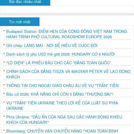
Bài đọc nhiều nhất
Tin mới nhất
Budapest Station: ĐIỂM HẸN CỦA CỘNG ĐỒNG VIỆT NAM TRONG
HÀNH TRÌNH PHỞ CULTURAL ROADSHOW EUROPE 2026
Ghi chép: LÀNG MAI - NƠI ĐỂ HIỂU VỀ CUỘC ĐỜI
Danh sách tỷ phú USD thế giới 2026: HUNGARY CÓ 6 NGƯỜI
"LỘ DIỆN" LÁ PHIẾU BẦU CHO CÁC "ĐẢNG TOÀN QUỐC"
CHÍNH SÁCH CỦA ĐẢNG TISZA VÀ MAGYAR PÉTER VỀ LAO ĐỘNG
KHÁCH
THÔNG TIN CHO NGOẠI GIAO CHÂU ÂU VỀ VỤ "TRẤN" TIỀN
Bầu cử 2026: KHẢ NĂNG CHỈ CÒN 5 ĐẢNG "THƯỢNG ĐÀI"!
VỤ "TRẤN" TIỀN UKRAINE THEO LỜI KỂ CỦA LUẬT SƯ PHÍA
UKRAINE
Phía Ukraine: "DẤU ẤN CỦA NGA SAU CÁC HÀNH ĐỘNG KHIÊU
KHÍCH CỦA HUNGARY"
Bloomberg: CHUYẾN VẬN CHUYỂN HÀNG "HOÀN TOÀN BÌNH