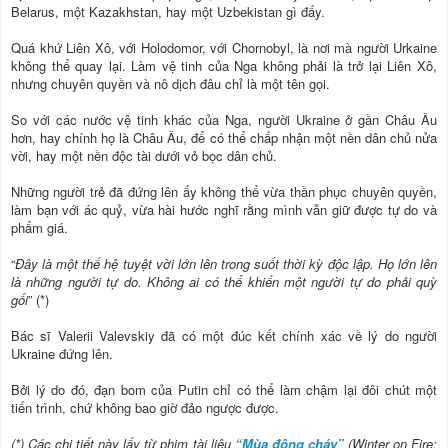
Belarus, một Kazakhstan, hay một Uzbekistan gì đấy.
Quá khứ Liên Xô, với Holodomor, với Chornobyl, là nơi mà người Urkaine
không thể quay lại. Làm vệ tinh của Nga không phải là trở lại Liên Xô,
nhưng chuyên quyền và nô dịch đâu chỉ là một tên gọi.
So với các nước vệ tinh khác của Nga, người Ukraine ở gần Châu Âu
hơn, hay chính họ là Châu Âu, để có thể chấp nhận một nền dân chủ nửa
vời, hay một nền độc tài dưới vỏ bọc dân chủ.
Những người trẻ đã đứng lên ấy không thể vừa thần phục chuyên quyền,
làm bạn với ác quỷ, vừa hài hước nghĩ rằng mình vẫn giữ được tự do và
phẩm giá.
“
Đây là một thế hệ tuyệt vời lớn lên trong suốt thời kỳ độc lập. Họ lớn lên
là những người tự do. Không ai có thể khiến một người tự do phải quỳ
gối
” (*)
Bác sĩ Valerii Valevskiy đã có một đúc kết chính xác về lý do người
Ukraine đứng lên.
Bởi lý do đó, đạn bom của Putin chỉ có thể làm chậm lại đôi chút một
tiến trình, chứ không bao giờ đảo ngược được.
(*) Các chi tiết này lấy từ phim tài liệu
“Mùa đông cháy”
(Winter on Fire: