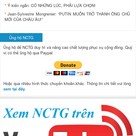
Ý kiến ngắn: CÓ NHỮNG LÚC, PHẢI LỰA CHỌN!
Jean-Sylvestre Mongrenier: “PUTIN MUỐN TRỞ THÀNH ÔNG CHỦ
MỚI CỦA CHÂU ÂU!”
Ủng hộ NCTG
Ủng hộ để NCTG duy trì và nâng cao chất lượng phục vụ cộng đồng.
Quý
vị có thể ủng hộ qua Paypal
Hoặc qua nhiều hình thức chuyển khoản.khác. Thông tin chi tiết vui lòng
xem tại đây
.