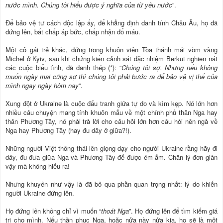
nước mình. Chúng tôi hiểu được ý nghĩa của từ yêu nước
”.
Để bảo vệ tư cách độc lập ấy, để khẳng định danh tính Châu Âu, họ đã
đứng lên, bất chấp áp bức, chấp nhận đổ máu.
Một cô gái trẻ khác, đứng trong khuôn viên Tòa thánh mái vòm vàng
Michel ở Kyiv, sau khi chứng kiến cảnh sát đặc nhiệm Berkut nghiền nát
các cuộc biểu tình, đã đanh thép (*): “
Chúng tôi sợ. Nhưng nếu không
muốn ngày mai cũng sợ thì chúng tôi phải bước ra để bảo vệ vị thế của
mình ngay ngày hôm nay
”.
Xung đột ở Ukraine là cuộc đấu tranh giữa tự do và kìm kẹp. Nó lớn hơn
nhiều câu chuyện mang tính khuôn mẫu về một chính phủ thân Nga hay
thân Phương Tây, nó phải trả lời cho câu hỏi lớn hơn câu hỏi nên ngả về
Nga hay Phương Tây (hay đu dây ở giữa?!).
Những người Việt thông thái lên giọng dạy cho người Ukraine rằng hãy đi
dây, đu đưa giữa Nga và Phương Tây để được êm ấm. Chân lý đơn giản
vậy mà không hiểu ra!
Nhưng khuyên như vậy là đã bỏ qua phần quan trọng nhất: lý do khiến
người Ukraine đứng lên.
Họ đứng lên không chỉ vì muốn “
thoát Nga
”. Họ đứng lên để tìm kiếm giá
trị cho mình. Nếu thần phục Nga, hoặc nửa này nửa kia, họ sẽ là một