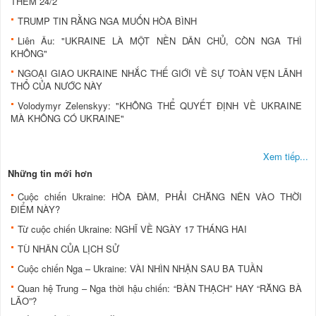
THỀM 24/2
TRUMP TIN RẰNG NGA MUỐN HÒA BÌNH
Liên Âu: "UKRAINE LÀ MỘT NỀN DÂN CHỦ, CÒN NGA THÌ
KHÔNG"
NGOẠI GIAO UKRAINE NHẮC THẾ GIỚI VỀ SỰ TOÀN VẸN LÃNH
THỔ CỦA NƯỚC NÀY
Volodymyr Zelenskyy: "KHÔNG THỂ QUYẾT ĐỊNH VỀ UKRAINE
MÀ KHÔNG CÓ UKRAINE"
Xem tiếp...
Những tin mới hơn
Cuộc chiến Ukraine: HÒA ĐÀM, PHẢI CHĂNG NÊN VÀO THỜI
ĐIỂM NÀY?
Từ cuộc chiến Ukraine: NGHĨ VỀ NGÀY 17 THÁNG HAI
TÙ NHÂN CỦA LỊCH SỬ
Cuộc chiến Nga – Ukraine: VÀI NHÌN NHẬN SAU BA TUẦN
Quan hệ Trung – Nga thời hậu chiến: “BÀN THẠCH” HAY “RĂNG BÀ
LÃO”?