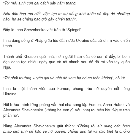
“
Tôi mới sinh con gái cách đây năm tháng.
Nếu đàn ông mà biết việc tạo ra sự sống khó khăn và đẹp đẽ nhường
nào, họ sẽ chẳng bao giờ gây chiến tranh
”.
Đấy là Inna Shevchenko viết trên tờ “Spiegel”.
Inna đang sống ở Pháp giữa lúc đất nước Ukraine của cô chìm vào chiến
tranh.
Thành phố Kherson quê nhà, nơi người thân của cô còn ở đấy, bị bom
đạn oanh tạc nhiều ngày qua và rất nhanh sau đó đã rơi vào tay quân
Nga.
“
Tôi phải thường xuyên gọi về nhà để xem họ có an toàn không
”, cô kể.
Inna là một thành viên của Femen, phong trào nữ quyền nổi tiếng
Ukraine.
Hồi trước mình từng phỏng vấn hai nhà sáng lập Femen, Anna Hutsol và
Alexandra Shevchenko (không bà con gì với Inna) rồi biên bài “Ngực trần
phẫn nộ”.
Nàng Alexandra Shevchenko giải thích: “
Chúng tôi sử dụng các biện
pháp giới tính để bảo vệ nữ quyền, chống độc tài và đặc biệt là chống