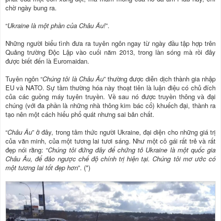
chờ ngày bung ra.
“
Ukraine là một phần của Châu Âu!
”.
Những người biểu tình đưa ra tuyên ngôn ngay từ ngày đầu tập hợp trên
Quảng trường Độc Lập vào cuối năm 2013, trong làn sóng mà rồi đây
được biết đến là Euromaidan.
Tuyên ngôn “
Chúng tôi là Châu Âu
” thường được diễn dịch thành gia nhập
EU và NATO. Sự tầm thường hóa này thoạt tiên là luận điệu có chủ đích
của các guồng máy tuyên truyền. Về sau nó được truyền thông và đại
chúng (với đa phần là những nhà thông kim bác cổ) khuếch đại, thành ra
tạo nên một cách hiểu phổ quát nhưng sai bản chất.
“
Châu Âu
” ở đây, trong tâm thức người Ukraine, đại diện cho những giá trị
của văn minh, của một tương lai tươi sáng. Như một cô gái rất trẻ và rất
đẹp nói rằng: “
Chúng tôi đứng đây để chứng tỏ Ukraine là một quốc gia
Châu Âu, để đảo ngược chế độ chính trị hiện tại. Chúng tôi mơ ước có
một tương lai tốt đẹp hơn
”. (*)