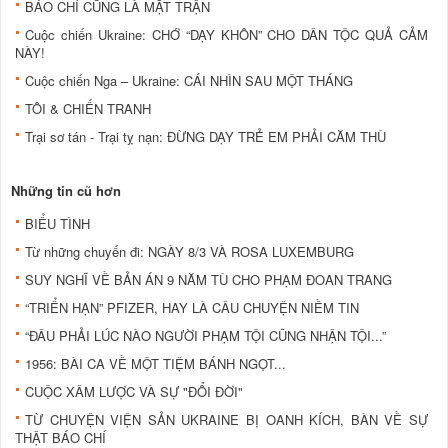
BÁO CHÍ CŨNG LÀ MẶT TRẬN
Cuộc chiến Ukraine: CHỚ “DẠY KHÔN” CHO DÂN TỘC QUẢ CẢM
NÀY!
Cuộc chiến Nga – Ukraine: CÁI NHÌN SAU MỘT THÁNG
TÔI & CHIẾN TRANH
Trại sơ tán - Trại tỵ nạn: ĐỪNG DẠY TRẺ EM PHẢI CĂM THÙ
Những tin cũ hơn
BIỂU TÌNH
Từ những chuyến đi: NGÀY 8/3 VÀ ROSA LUXEMBURG
SUY NGHĨ VỀ BẢN ÁN 9 NĂM TÙ CHO PHẠM ĐOAN TRANG
“TRIỂN HẠN” PFIZER, HAY LÀ CÂU CHUYỆN NIỀM TIN
“ĐÂU PHẢI LÚC NÀO NGƯỜI PHẠM TỘI CŨNG NHẬN TỘI...”
1956: BÀI CA VỀ MỘT TIỆM BÁNH NGỌT...
CUỘC XÂM LƯỢC VÀ SỰ "ĐỔI ĐỜI"
TỪ CHUYỆN VIỆN SẢN UKRAINE BỊ OANH KÍCH, BÀN VỀ SỰ
THẬT BÁO CHÍ