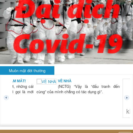
Muôn mặt đời thường
VỀ NHÀ
KHI
(NCTG) “Vậy là “đấu tranh đến
LÀ.
(N
 của mình chẳng có tác dụng gì”.
tiê
thở
hiệ
tro
nh
không nghĩ tới bất kỳ điều gì khác