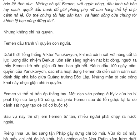
bóc lột tình dục. Những cô gái Femen, với ngực nóng, đầu lạnh và bàn
tay sạch, quyết đấu tranh để giải phóng phụ nữ sau hàng thế kỷ chịu
cảnh nô lệ. Cơ thể chúng tôi hấp dẫn bạn, và hành động của chúng tôi
khích lệ bạn cùng đứng lên
”.
Nhưng không chỉ nữ quyền.
Femen đấu tranh vì quyền con người.
Dưới thời Tổng thống Viktor Yanukovych, khi mà cảnh sát với nòng cốt là
lực lượng đặc nhiệm Berkut luôn sẵn sàng nghiền nát bất đồng, người ta
thấy Femen trở nên giận dữ hơn bao giờ hết. Đánh dấu 100 ngày cầm
quyền của Yanukovych, các nhà hoạt động Femen đã diễn cảnh cảnh sát
đánh đập nhà báo giữa Quảng trường Độc Lập. Những màn tố cáo công
khai này chọc giận chính quyền.
Femen vì thế bị trấn áp thẳng tay. Một dạo văn phòng ở Kyiv của họ bị
phát hiện có tàng trữ súng, mà phía Femen sau đó tố ngược lại là do
cảnh sát ngụy tạo để có cớ buộc tội.
Sau vụ này thì chị em Femen tứ tán, nhiều người phải chạy ra nước
ngoài.
Riêng Inna lưu lạc sang tận Pháp gầy dựng chi bộ mới. Vừa rồi có mấy
bà mấy chị cởi áo hô khẩu hiệu chống giặc Nga Putin xâm lược dưới