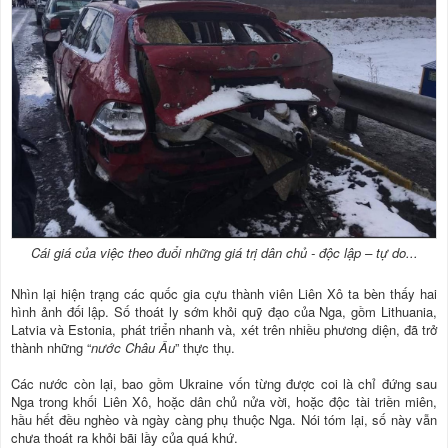
Cái giá của việc theo đuổi những giá trị dân chủ - độc lập – tự do...
Nhìn lại hiện trạng các quốc gia cựu thành viên Liên Xô ta bèn thấy hai
hình ảnh đối lập. Số thoát ly sớm khỏi quỹ đạo của Nga, gồm Lithuania,
Latvia và Estonia, phát triển nhanh và, xét trên nhiều phương diện, đã trở
thành những “
nước Châu Âu
” thực thụ.
Các nước còn lại, bao gồm Ukraine vốn từng được coi là chỉ đứng sau
Nga trong khối Liên Xô, hoặc dân chủ nửa vời, hoặc độc tài triền miên,
hầu hết đều nghèo và ngày càng phụ thuộc Nga. Nói tóm lại, số này vẫn
chưa thoát ra khỏi bãi lầy của quá khứ.