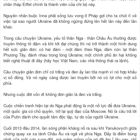
chân tháp Eiffel chính là thành viên của chi bộ này.
Nguyên nhân buộc Inna phải sống lưu vong ở Pháp gợi cho ta chút ít về
việc tại sao người Ukraine đã không ngừng đứng lên hết lần này đến lần
khác.
Trong câu chuyện Ukraine, yếu tố thân Nga - thân Châu Âu thường được
truyền thông tô đậm và khi tới đại chúng thì nó trở thành một hình dung
hết sức giản đơn: có hai đám - một đám theo Nga, đám còn lại thân
Phương Tây, đánh nhau trong lòng Ukraine; một chính phủ ăn hại không
biết nghệ thuật đi dây (hãy học Việt Nam, các nhà thông thái ra lệnh).
Câu chuyện giản đơn chỉ có trắng và đen ấy lan tỏa mạnh vì nó hợp khẩu
vị số đông. Và nó ngày càng được lan truyền bởi nó có lợi cho một số
phía.
Nhưng cuộc đời vốn dĩ không đơn giản là đen và trắng.
Cuộc chiến tranh hiện tại do Nga phát động là một nỗ lực để đưa Ukraine,
một quốc gia có chủ quyền, trở lại quỹ đạo của Moscow. Nó là câu trả lời
của Putin dành cho quyết tâm độc lập, tự do của người Ukraine.
Cuối 2013 đầu 2014, làn sóng phản kháng nổ ra sau khi Yanukovych giữa
chừng quay xe xa lánh Châu Âu và ngả về phía Nga. Đấy là điểm bùng
phát của một cơn xung đột, mà mầm mống của nó đã âm ỉ lâu nay, chỉ