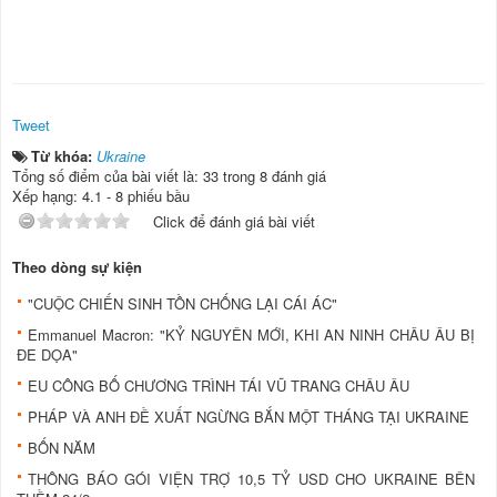
Tweet
Từ khóa:
Ukraine
Tổng số điểm của bài viết là: 33 trong 8 đánh giá
Xếp hạng:
4.1
-
8
phiếu bầu
Click để đánh giá bài viết
Theo dòng sự kiện
"CUỘC CHIẾN SINH TỒN CHỐNG LẠI CÁI ÁC"
Emmanuel Macron: "KỶ NGUYÊN MỚI, KHI AN NINH CHÂU ÂU BỊ
ĐE DỌA"
EU CÔNG BỐ CHƯƠNG TRÌNH TÁI VŨ TRANG CHÂU ÂU
PHÁP VÀ ANH ĐỀ XUẤT NGỪNG BẮN MỘT THÁNG TẠI UKRAINE
BỐN NĂM
THÔNG BÁO GÓI VIỆN TRỢ 10,5 TỶ USD CHO UKRAINE BÊN