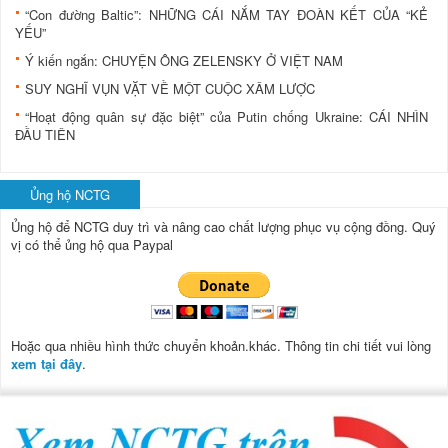
“Con đường Baltic”: NHỮNG CÁI NẮM TAY ĐOÀN KẾT CỦA “KẺ
YẾU”
Ý kiến ngắn: CHUYỆN ÔNG ZELENSKY Ở VIỆT NAM
SUY NGHĨ VỤN VẶT VỀ MỘT CUỘC XÂM LƯỢC
“Hoạt động quân sự đặc biệt” của Putin chống Ukraine: CÁI NHÌN
ĐẦU TIÊN
Ủng hộ NCTG
Ủng hộ để NCTG duy trì và nâng cao chất lượng phục vụ cộng đồng.
Quý
vị có thể ủng hộ qua Paypal
Hoặc qua nhiều hình thức chuyển khoản.khác. Thông tin chi tiết vui lòng
xem tại đây
.