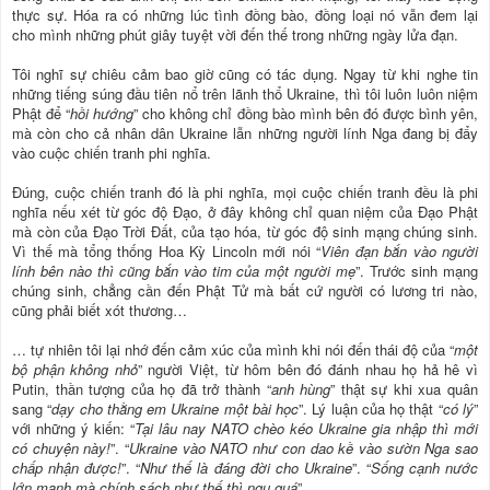
thực sự. Hóa ra có những lúc tình đồng bào, đồng loại nó vẫn đem lại
cho mình những phút giây tuyệt vời đến thế trong những ngày lửa đạn.
Tôi nghĩ sự chiêu cảm bao giờ cũng có tác dụng. Ngay từ khi nghe tin
những tiếng súng đầu tiên nổ trên lãnh thổ Ukraine, thì tôi luôn luôn niệm
Phật để “
hồi hướng
” cho không chỉ đồng bào mình bên đó được bình yên,
mà còn cho cả nhân dân Ukraine lẫn những người lính Nga đang bị đẩy
vào cuộc chiến tranh phi nghĩa.
Đúng, cuộc chiến tranh đó là phi nghĩa, mọi cuộc chiến tranh đều là phi
nghĩa nếu xét từ góc độ Đạo, ở đây không chỉ quan niệm của Đạo Phật
mà còn của Đạo Trời Đất, của tạo hóa, từ góc độ sinh mạng chúng sinh.
Vì thế mà tổng thống Hoa Kỳ Lincoln mới nói “
Viên đạn bắn vào người
lính bên nào thì cũng bắn vào tim của một người mẹ
”. Trước sinh mạng
chúng sinh, chẳng cần đến Phật Tử mà bất cứ người có lương tri nào,
cũng phải biết xót thương…
… tự nhiên tôi lại nhớ đến cảm xúc của mình khi nói đến thái độ của “
một
bộ phận không nhỏ
” người Việt, từ hôm bên đó đánh nhau họ hả hê vì
Putin, thần tượng của họ đã trở thành “
anh hùng
” thật sự khi xua quân
sang “
dạy cho thằng em Ukraine một bài học
”. Lý luận của họ thật “
có lý
”
với những ý kiến: “
Tại lâu nay NATO chèo kéo Ukraine gia nhập thì mới
có chuyện này!
”. “
Ukraine vào NATO như con dao kề vào sườn Nga sao
chấp nhận được!
”. “
Như thế là đáng đời cho Ukraine
”. “
Sống cạnh nước
lớn mạnh mà chính sách như thế thì ngu quá
”.