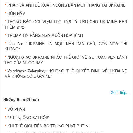
PHÁP VÀ ANH ĐỀ XUẤT NGỪNG BẮN MỘT THÁNG TẠI UKRAINE
BỐN NĂM
THÔNG BÁO GÓI VIỆN TRỢ 10,5 TỶ USD CHO UKRAINE BÊN
THỀM 24/2
TRUMP TIN RẰNG NGA MUỐN HÒA BÌNH
Liên Âu: "UKRAINE LÀ MỘT NỀN DÂN CHỦ, CÒN NGA THÌ
KHÔNG"
NGOẠI GIAO UKRAINE NHẮC THẾ GIỚI VỀ SỰ TOÀN VẸN LÃNH
THỔ CỦA NƯỚC NÀY
Volodymyr Zelenskyy: "KHÔNG THỂ QUYẾT ĐỊNH VỀ UKRAINE
MÀ KHÔNG CÓ UKRAINE"
Xem tiếp...
Những tin mới hơn
SỐ PHẬN
“PUTIN, ÔNG SAI RỒI!”
KHI THẾ GIỚI TIẾN BỘ TRỪNG PHẠT PUTIN