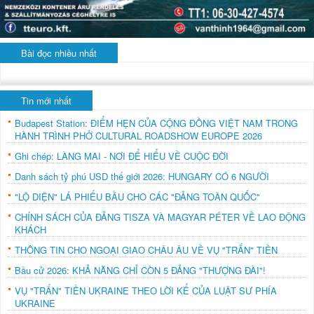
Bài đọc nhiều nhất
Tin mới nhất
Budapest Station: ĐIỂM HẸN CỦA CỘNG ĐỒNG VIỆT NAM TRONG
HÀNH TRÌNH PHỞ CULTURAL ROADSHOW EUROPE 2026
Ghi chép: LÀNG MAI - NƠI ĐỂ HIỂU VỀ CUỘC ĐỜI
Danh sách tỷ phú USD thế giới 2026: HUNGARY CÓ 6 NGƯỜI
"LỘ DIỆN" LÁ PHIẾU BẦU CHO CÁC "ĐẢNG TOÀN QUỐC"
CHÍNH SÁCH CỦA ĐẢNG TISZA VÀ MAGYAR PÉTER VỀ LAO ĐỘNG
KHÁCH
THÔNG TIN CHO NGOẠI GIAO CHÂU ÂU VỀ VỤ "TRẤN" TIỀN
Bầu cử 2026: KHẢ NĂNG CHỈ CÒN 5 ĐẢNG "THƯỢNG ĐÀI"!
VỤ "TRẤN" TIỀN UKRAINE THEO LỜI KỂ CỦA LUẬT SƯ PHÍA
UKRAINE