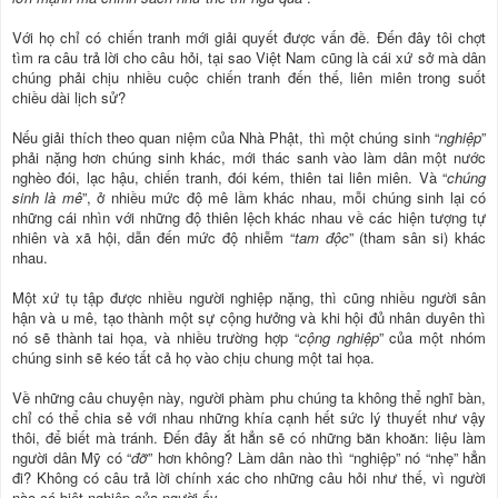
Với họ chỉ có chiến tranh mới giải quyết được vấn đề. Đến đây tôi chợt
tìm ra câu trả lời cho câu hỏi, tại sao Việt Nam cũng là cái xứ sở mà dân
chúng phải chịu nhiều cuộc chiến tranh đến thế, liên miên trong suốt
chiều dài lịch sử?
Nếu giải thích theo quan niệm của Nhà Phật, thì một chúng sinh “
nghiệp
”
phải nặng hơn chúng sinh khác, mới thác sanh vào làm dân một nước
nghèo đói, lạc hậu, chiến tranh, đói kém, thiên tai liên miên. Và “
chúng
sinh là mê
”, ở nhiều mức độ mê lầm khác nhau, mỗi chúng sinh lại có
những cái nhìn với những độ thiên lệch khác nhau về các hiện tượng tự
nhiên và xã hội, dẫn đến mức độ nhiễm “
tam độc
” (tham sân si) khác
nhau.
Một xứ tụ tập được nhiều người nghiệp nặng, thì cũng nhiều người sân
hận và u mê, tạo thành một sự cộng hưởng và khi hội đủ nhân duyên thì
nó sẽ thành tai họa, và nhiều trường hợp “
cộng nghiệp
” của một nhóm
chúng sinh sẽ kéo tất cả họ vào chịu chung một tai họa.
Về những câu chuyện này, người phàm phu chúng ta không thể nghĩ bàn,
chỉ có thể chia sẻ với nhau những khía cạnh hết sức lý thuyết như vậy
thôi, để biết mà tránh. Đến đây ắt hẳn sẽ có những băn khoăn: liệu làm
người dân Mỹ có “
đỡ
” hơn không? Làm dân nào thì “nghiệp” nó “nhẹ” hẳn
đi? Không có câu trả lời chính xác cho những câu hỏi như thế, vì người
nào có biệt nghiệp của người ấy.