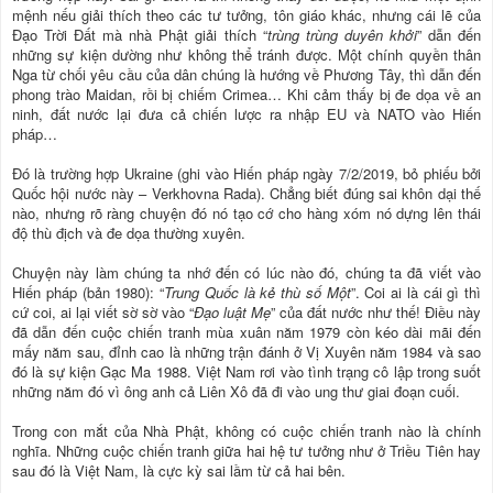
mệnh nếu giải thích theo các tư tưởng, tôn giáo khác, nhưng cái lẽ của
Đạo Trời Đất mà nhà Phật giải thích “
trùng trùng duyên khởi
” dẫn đến
những sự kiện dường như không thể tránh được. Một chính quyền thân
Nga từ chối yêu cầu của dân chúng là hướng về Phương Tây, thì dẫn đến
phong trào Maidan, rồi bị chiếm Crimea… Khi cảm thấy bị đe dọa về an
ninh, đất nước lại đưa cả chiến lược ra nhập EU và NATO vào Hiến
pháp…
Đó là trường hợp Ukraine (ghi vào Hiến pháp ngày 7/2/2019, bỏ phiếu bởi
Quốc hội nước này – Verkhovna Rada). Chẳng biết đúng sai khôn dại thế
nào, nhưng rõ ràng chuyện đó nó tạo cớ cho hàng xóm nó dựng lên thái
độ thù địch và đe dọa thường xuyên.
Chuyện này làm chúng ta nhớ đến có lúc nào đó, chúng ta đã viết vào
Hiến pháp (bản 1980): “
Trung Quốc là kẻ thù số Một
”. Coi ai là cái gì thì
cứ coi, ai lại viết sờ sờ vào “
Đạo luật Mẹ
” của đất nước như thế! Điều này
đã dẫn đến cuộc chiến tranh mùa xuân năm 1979 còn kéo dài mãi đến
mấy năm sau, đỉnh cao là những trận đánh ở Vị Xuyên năm 1984 và sao
đó là sự kiện Gạc Ma 1988. Việt Nam rơi vào tình trạng cô lập trong suốt
những năm đó vì ông anh cả Liên Xô đã đi vào ung thư giai đoạn cuối.
Trong con mắt của Nhà Phật, không có cuộc chiến tranh nào là chính
nghĩa. Những cuộc chiến tranh giữa hai hệ tư tưởng như ở Triều Tiên hay
sau đó là Việt Nam, là cực kỳ sai lầm từ cả hai bên.