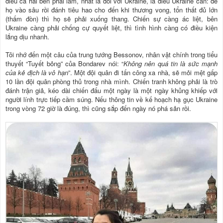
điều cả hai bên phải làm, nhất là đối với Ukraine, là điều Ukraine cần: để
họ vào sâu rồi đánh tiêu hao cho đến khi thương vong, tổn thất đủ lớn
(thấm đòn) thì họ sẽ phải xuống thang. Chiến sự càng ác liệt, bên
Ukraine càng phải chống cự quyết liệt, thì tình hình càng có điều kiện
lắng dịu nhanh.
Tôi nhớ đến một câu của trung tướng Bessonov, nhân vật chính trong tiểu
thuyết “Tuyết bỏng” của Bondarev nói: “
Không nên quá tin là sức mạnh
của kẻ địch là vô hạn
”. Một đội quân đi tấn công xa nhà, sẽ mỏi mệt gấp
10 lần đội quân phòng thủ trong nhà mình. Chiến tranh không phải là trò
đánh trận giả, kéo dài chiến đấu một ngày là một ngày khủng khiếp với
người lính trực tiếp cầm súng. Nếu thông tin về kế hoạch hạ gục Ukraine
trong vòng 72 giờ là đúng, thì cũng sắp đến ngày nó phá sản rồi.