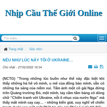
Nhịp Cầu Thế Giới Online
Trang nhất
Góc nhìn
NẾU NHƯ LÚC NÀY TÔI Ở UKRAINE…
Chủ nhật - 27/02/2022 16:34
(NCTG) “Trong những lúc buồn như thế này đặc biệt khi
thấy những hả hê vô minh, u mê của đồng bào mình, vẫn có
những tia sáng của niềm vui. Tấm ảnh một cô gái Nga đứng
trên Quảng trường Đỏ, một mình, tay cầm tấm bảng có dòng
chữ “Chiến tranh với Ukraine, nỗi ô nhục của nước Nga” mà
thấy mắt mình cay cay… - những kiến giải, suy nghĩ về chiến