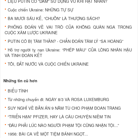
LIỆU PUTIN CÓ “DÁM” SỬ DỤNG VŨ KHÍ HẠT NHÂN?
Cuộc chiến Ukraine: NHỮNG TỰ SỰ
BA MƯƠI SÁU KẾ, “CHUỒN” LÀ THƯỢNG SÁCH?
PHỎNG ĐOÁN VỀ VAI TRÒ CỦA KHÔNG QUÂN NGA TRONG
CUỘC XÂM LƯỢC UKRAINE
PUTIN CÓ BỊ TÂM THẦN? - CHẨN ĐOÁN TÂM LÝ “SA HOÀNG”
Hỗ trợ người tỵ nạn Ukraine: “PHÉP MÀU” CỦA LÒNG NHÂN HẬU
VÀ TÌNH ĐOÀN KẾT
TÔI, ĐẤT NƯỚC VÀ CUỘC CHIẾN UKRAINE
Những tin cũ hơn
BIỂU TÌNH
Từ những chuyến đi: NGÀY 8/3 VÀ ROSA LUXEMBURG
SUY NGHĨ VỀ BẢN ÁN 9 NĂM TÙ CHO PHẠM ĐOAN TRANG
“TRIỂN HẠN” PFIZER, HAY LÀ CÂU CHUYỆN NIỀM TIN
“ĐÂU PHẢI LÚC NÀO NGƯỜI PHẠM TỘI CŨNG NHẬN TỘI...”
1956: BÀI CA VỀ MỘT TIỆM BÁNH NGỌT...