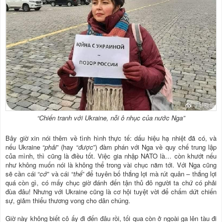
“Chiến tranh với Ukraine, nỗi ô nhục của nước Nga”
Bây giờ xin nói thêm về tình hình thực tế: dấu hiệu hạ nhiệt đã có, và
nếu Ukraine “
phải
” (hay “
được
”) đàm phán với Nga về quy chế trung lập
của mình, thì cũng là điều tốt. Việc gia nhập NATO là… còn khướt nếu
như không muốn nói là không thể trong vài chục năm tới. Với Nga cũng
sẽ cần cái “
cớ
” và cái “
thế
” để tuyên bố thắng lợi mà rút quân – thắng lợi
quá còn gì, có mấy chục giờ đánh đến tận thủ đô người ta chứ có phải
đùa đâu! Nhưng với Ukraine cũng là cơ hội tuyệt vời để chấm dứt chiến
sự, giảm thiểu thương vong cho dân chúng.
Giờ này không biết cô ấy đi đến đâu rồi, tối qua còn ở ngoài ga lên tàu đi