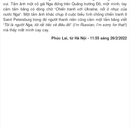
vui. Tấm ảnh một cô gái Nga đứng trên Quảng trường Đỏ, một mình, tay
cầm tấm bảng có dòng chữ “
Chiến tranh với Ukraine, nỗi ô nhục của
nước Nga
”. Một tấm ảnh khác chụp ở cuộc biểu tình chống chiến tranh ở
Saint Petersburg trong đó người thanh niên cũng cầm một tấm bảng viết
“
Tôi là người Nga, tôi rất tiếc về điều đó
” (
I’m Russian, I’m sorry for that!
)
mà thấy mắt mình cay cay.
Phúc Lai, từ Hà Nội - 11:55 sáng 26/2/2022