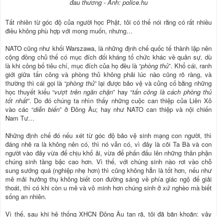
đau thương - Ảnh: police.hu
Tất nhiên từ góc độ của người học Phật, tôi có thể nói rằng có rất nhiều
điều không phù hợp với mong muốn, nhưng…
NATO cũng như khối Warszawa, là những định chế quốc tế thành lập nên
cộng đồng chủ thể có mục đích đối kháng tổ chức khác về quân sự, dù
là khi công bố tiêu chí, mục đích của họ đều là “
phòng thủ
”. Khổ cái, ranh
giới giữa tấn công và phòng thủ không phải lúc nào cũng rõ ràng, và
thường thì cái gọi là “
phòng thủ
” lại được bảo vệ và củng cố bằng những
học thuyết kiểu “
vượt trên ngăn chặn
” hay “
tấn công là cách phòng thủ
tốt nhất
”. Do đó chúng ta nhìn thấy những cuộc can thiệp của Liên Xô
vào các “
diễn biến
” ở Đông Âu; hay như NATO can thiệp và nội chiến
Nam Tư…
Những định chế đó nếu xét từ góc độ bảo vệ sinh mạng con người, thì
đáng nhẽ ra là không nên có, thì nó vẫn có, vì đây là cõi Ta Bà và con
người vào đây vừa để chịu khổ ải, vừa để phấn đấu lên những thân phận
chúng sinh tầng bậc cao hơn. Vì thế, với chúng sinh nào rơi vào chỗ
sung sướng quá (nghiệp nhẹ hơn) thì cũng không hẳn là tốt hơn, nếu như
mê mải hưởng thụ không biết con đường sáng về phía giác ngộ để giải
thoát, thì có khi còn u mê và vô minh hơn chúng sinh ở xứ nghèo mà biết
sống an nhiên.
Vì thế, sau khi hệ thống XHCN Đông Âu tan rã, tôi đã băn khoăn: vậy