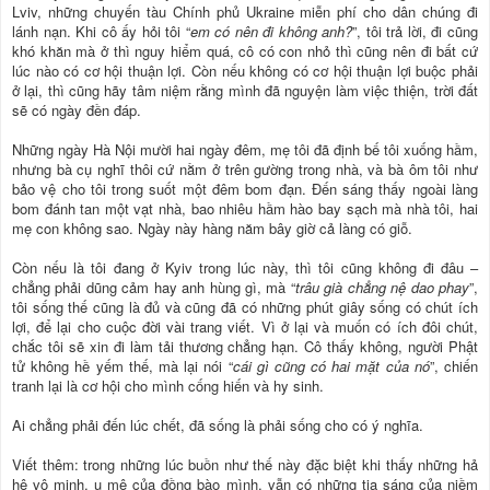
Lviv, những chuyến tàu Chính phủ Ukraine miễn phí cho dân chúng đi
lánh nạn. Khi cô ấy hỏi tôi “
em có nên đi không anh?
”, tôi trả lời, đi cũng
khó khăn mà ở thì nguy hiểm quá, cô có con nhỏ thì cũng nên đi bất cứ
lúc nào có cơ hội thuận lợi. Còn nếu không có cơ hội thuận lợi buộc phải
ở lại, thì cũng hãy tâm niệm rằng mình đã nguyện làm việc thiện, trời đất
sẽ có ngày đền đáp.
Những ngày Hà Nội mười hai ngày đêm, mẹ tôi đã định bế tôi xuống hầm,
nhưng bà cụ nghĩ thôi cứ nằm ở trên gường trong nhà, và bà ôm tôi như
bảo vệ cho tôi trong suốt một đêm bom đạn. Đến sáng thấy ngoài làng
bom đánh tan một vạt nhà, bao nhiêu hầm hào bay sạch mà nhà tôi, hai
mẹ con không sao. Ngày này hàng năm bây giờ cả làng có giỗ.
Còn nếu là tôi đang ở Kyiv trong lúc này, thì tôi cũng không đi đâu –
chẳng phải dũng cảm hay anh hùng gì, mà “
trâu già chẳng nệ dao phay
”,
tôi sống thế cũng là đủ và cũng đã có những phút giây sống có chút ích
lợi, để lại cho cuộc đời vài trang viết. Vì ở lại và muốn có ích đôi chút,
chắc tôi sẽ xin đi làm tải thương chẳng hạn. Cô thấy không, người Phật
tử không hề yếm thế, mà lại nói “
cái gì cũng có hai mặt của nó
”, chiến
tranh lại là cơ hội cho mình cống hiến và hy sinh.
Ai chẳng phải đến lúc chết, đã sống là phải sống cho có ý nghĩa.
Viết thêm: trong những lúc buồn như thế này đặc biệt khi thấy những hả
hê vô minh, u mê của đồng bào mình, vẫn có những tia sáng của niềm