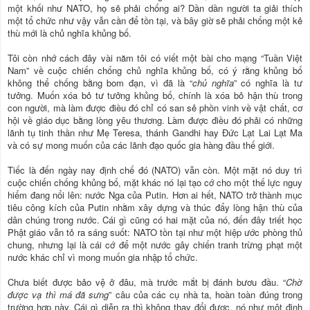
một khối như NATO, họ sẽ phải chống ai? Dần dần người ta giải thích
một tổ chức như vậy vẫn cần để tồn tại, và bây giờ sẽ phải chống một kẻ
thù mới là chủ nghĩa khủng bố.
Tôi còn nhớ cách đây vài năm tôi có viết một bài cho mạng “Tuần Việt
Nam” về cuộc chiến chống chủ nghĩa khủng bố, có ý rằng khủng bố
không thể chống bằng bom đạn, vì đã là “
chủ nghĩa
” có nghĩa là tư
tưởng. Muốn xóa bỏ tư tưởng khủng bố, chính là xóa bỏ hận thù trong
con người, mà làm được điều đó chỉ có san sẻ phồn vinh về vật chất, cơ
hội về giáo dục bằng lòng yêu thương. Làm được điều đó phải có những
lãnh tụ tinh thần như Mẹ Teresa, thánh Gandhi hay Đức Lạt Lai Lạt Ma
và có sự mong muốn của các lãnh đạo quốc gia hàng đầu thế giới.
Tiếc là đến ngày nay định chế đó (NATO) vẫn còn. Một mặt nó duy trì
cuộc chiến chống khủng bố, mặt khác nó lại tạo cớ cho một thế lực nguy
hiểm đang nổi lên: nước Nga của Putin. Hơn ai hết, NATO trở thành mục
tiêu công kích của Putin nhằm xây dựng và thúc đẩy lòng hận thù của
dân chúng trong nước. Cái gì cũng có hai mặt của nó, đến đây triết học
Phật giáo vẫn tỏ ra sáng suốt: NATO tồn tại như một hiệp ước phòng thủ
chung, nhưng lại là cái cớ để một nước gây chiến tranh trừng phạt một
nước khác chỉ vì mong muốn gia nhập tổ chức.
Chưa biết được bảo vệ ở đâu, mà trước mắt bị đánh bươu đầu. “
Chờ
được vạ thì má đã sưng
” câu của các cụ nhà ta, hoàn toàn đúng trong
trường hợp này. Cái gì diễn ra thì không thay đổi được, nó như một định