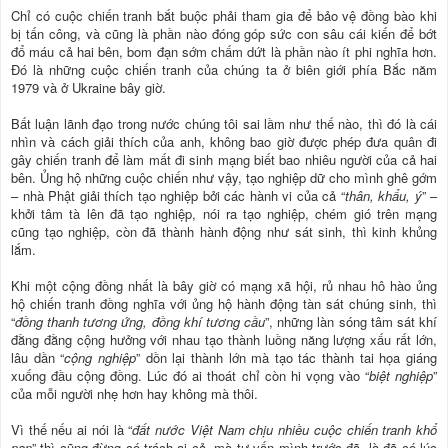
Chỉ có cuộc chiến tranh bắt buộc phải tham gia để bảo vệ đồng bào khi
bị tấn công, và cũng là phần nào đóng góp sức con sâu cái kiến để bớt
đổ máu cả hai bên, bom đạn sớm chấm dứt là phần nào ít phi nghĩa hơn.
Đó là những cuộc chiến tranh của chúng ta ở biên giới phía Bắc năm
1979 và ở Ukraine bây giờ.
Bất luận lãnh đạo trong nước chúng tôi sai lầm như thế nào, thì đó là cái
nhìn và cách giải thích của anh, không bao giờ được phép đưa quân đi
gây chiến tranh để làm mất đi sinh mạng biết bao nhiêu người của cả hai
bên. Ủng hộ những cuộc chiến như vậy, tạo nghiệp dữ cho mình ghê gớm
– nhà Phật giải thích tạo nghiệp bởi các hành vi của cả “
thân, khẩu, ý
” –
khởi tâm tà lên đã tạo nghiệp, nói ra tạo nghiệp, chém gió trên mạng
cũng tạo nghiệp, còn đã thành hành động như sát sinh, thì kinh khủng
lắm.
Khi một cộng đồng nhất là bây giờ có mạng xã hội, rủ nhau hô hào ủng
hộ chiến tranh đồng nghĩa với ủng hộ hành động tàn sát chúng sinh, thì
“
đồng thanh tương ứng, đồng khí tương cầu
”, những làn sóng tâm sát khí
đằng đằng cộng hưởng với nhau tạo thành luồng năng lượng xấu rất lớn,
lâu dần “
cộng nghiệp
” dồn lại thành lớn mà tạo tác thành tai họa giáng
xuống đầu cộng đồng. Lúc đó ai thoát chỉ còn hi vọng vào “
biệt nghiệp
”
của mỗi người nhẹ hơn hay không mà thôi.
Vì thế nếu ai nói là “
đất nước Việt Nam chịu nhiều cuộc chiến tranh khổ
nạn
” thì cũng đừng có trách ai cả, mà tự vấn mình trước đã, là đã có lúc