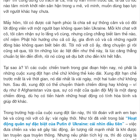
nào tâm mình khởi nên sân hận trong u mê, vô minh, muốn dùng bạo lực
với người khác hay chưa.
Mấy hôm, tôi có được cái hạnh phúc là chia sẻ sự thông cảm và có đôi
lời động viên với một người bạn không quen bên Ukraine. Mỗi khi chat với
cô, tôi cảm nhận sự lo lắng vô cùng, nhưng cũng chẳng biết làm thế nào,
chỉ niệm Phật hồi hướng cho cả cô ấy, gia đình cô và cả những người
đồng bào không quen biết bên đó. Tôi nói với cô ấy, rằng chuyện gì rồi
cũng sẽ qua, tôi tin những lúc ác liệt đến như thế này, là lúc căng thẳng
chuẩn bị lên đến đỉnh, rồi nó cũng sẽ dịu bớt cho đến khi hết hẳn.
Tại sao à? Vì các cuộc chiến tranh trong giai đoạn hiện nay, nó phải là
những cuộc xung đột hạn chế chứ không thể kéo dài. Xung đột hạn chế
trước mắt là về thời gian, nó dài nhất là vài ngày, một hai tuần chứ không
hơn. Sau đó, xung đột có thể chuyển thành chiếm đóng hay không – ví
dụ như ở Afghanistan vừa qua, sự có mặt của quân đội Mỹ là một dạng
chiếm đóng, dù họ có tiến hành những hoạt động có tính hòa bình và
giúp đỡ khác.
Trong trường hợp của cuộc xung đột lần này, thì tôi đoán với anh em bạn
bè và cũng nói với cô ấy: vài ngày thôi. Như tôi đã viết trong bài
“Hoạt
động quân sự đặc biệt của Putin ở Ukraine: cái nhìn đầu tiên”
– việc
đưa chiến xa vào sẽ gây tác động, ấn tượng rất mạnh nhất là khi được
lan truyền qua truyền thông. Nhưng nếu phân tích kỹ ra, thì đó cũng là