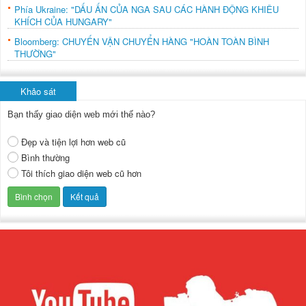
Phía Ukraine: "DẤU ẤN CỦA NGA SAU CÁC HÀNH ĐỘNG KHIÊU
KHÍCH CỦA HUNGARY"
Bloomberg: CHUYẾN VẬN CHUYỂN HÀNG "HOÀN TOÀN BÌNH
THƯỜNG"
Khảo sát
Bạn thấy giao diện web mới thế nào?
Đẹp và tiện lợi hơn web cũ
Bình thường
Tôi thích giao diện web cũ hơn