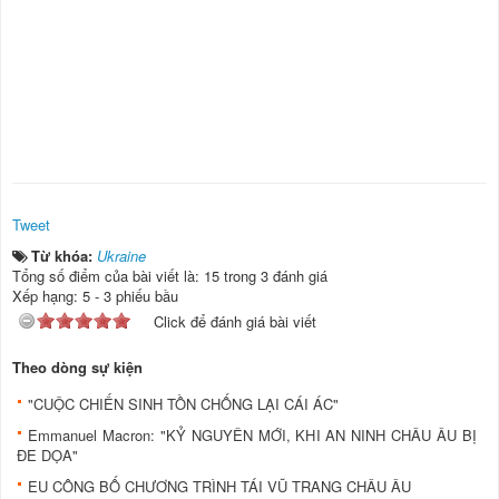
Tweet
Từ khóa:
Ukraine
Tổng số điểm của bài viết là: 15 trong 3 đánh giá
Xếp hạng:
5
-
3
phiếu bầu
Click để đánh giá bài viết
Theo dòng sự kiện
"CUỘC CHIẾN SINH TỒN CHỐNG LẠI CÁI ÁC"
Emmanuel Macron: "KỶ NGUYÊN MỚI, KHI AN NINH CHÂU ÂU BỊ
ĐE DỌA"
EU CÔNG BỐ CHƯƠNG TRÌNH TÁI VŨ TRANG CHÂU ÂU