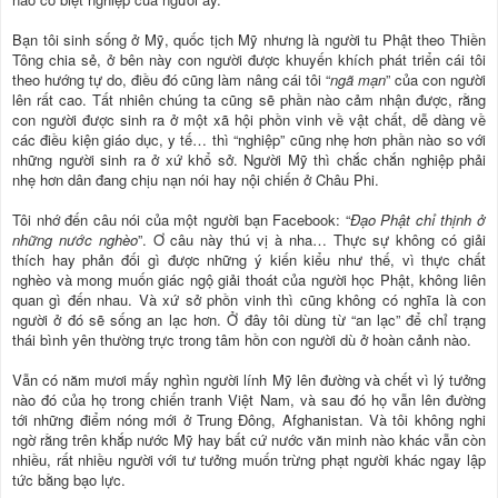
Bạn tôi sinh sống ở Mỹ, quốc tịch Mỹ nhưng là người tu Phật theo Thiền
Tông chia sẻ, ở bên này con người được khuyến khích phát triển cái tôi
theo hướng tự do, điều đó cũng làm nâng cái tôi “
ngã mạn
” của con người
lên rất cao. Tất nhiên chúng ta cũng sẽ phần nào cảm nhận được, rằng
con người được sinh ra ở một xã hội phồn vinh về vật chất, dễ dàng về
các điều kiện giáo dục, y tế… thì “nghiệp” cũng nhẹ hơn phần nào so với
những người sinh ra ở xứ khổ sở. Người Mỹ thì chắc chắn nghiệp phải
nhẹ hơn dân đang chịu nạn nói hay nội chiến ở Châu Phi.
Tôi nhớ đến câu nói của một người bạn Facebook: “
Đạo Phật chỉ thịnh ở
những nước nghèo
”. Ơ câu này thú vị à nha… Thực sự không có giải
thích hay phản đối gì được những ý kiến kiểu như thế, vì thực chất
nghèo và mong muốn giác ngộ giải thoát của người học Phật, không liên
quan gì đến nhau. Và xứ sở phồn vinh thì cũng không có nghĩa là con
người ở đó sẽ sống an lạc hơn. Ở đây tôi dùng từ “an lạc” để chỉ trạng
thái bình yên thường trực trong tâm hồn con người dù ở hoàn cảnh nào.
Vẫn có năm mươi mấy nghìn người lính Mỹ lên đường và chết vì lý tưởng
nào đó của họ trong chiến tranh Việt Nam, và sau đó họ vẫn lên đường
tới những điểm nóng mới ở Trung Đông, Afghanistan. Và tôi không nghi
ngờ rằng trên khắp nước Mỹ hay bất cứ nước văn minh nào khác vẫn còn
nhiều, rất nhiều người với tư tưởng muốn trừng phạt người khác ngay lập
tức bằng bạo lực.