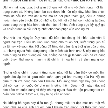
tranh dưới con mắt một Phật tử, tác giả Phúc Lai từ Hà Nội.
Đã hơn hai ngày qua, thời gian trôi qua với tôi như vô định trong một tâm
trạng buồn bã. Không buồn bã sao được khi lúc này đây, khói lửa chiến
tranh đã bốc lên trên đất nước mà cả hai phía tham gia, đều là những
nước mình yêu thích. Đã có những lúc tôi nói với hai con: chúng ta đang
được sống trong hòa bình, dù thế nào thì hòa bình cũng cực kỳ quý giá
và chiến tranh là điều tồi tệ nhất cho thân phận của con người.
Như nhà thơ Nguyễn Duy viết, dù bên nào thắng thì nhân dân vẫn là
người bại trận. Điều đó luôn luôn đúng cho muôn đời, suốt trong lịch sử
và từ nay về sau nữa. Tôi cũng đã từng dự cảm rằng thời gian của chúng
ta, những người Việt đang sống trên mảnh đất hình chữ S này trong hòa
bình cũng đã kéo tương đối dài, chẳng có cái gì là vĩnh viễn cả và đáng
buồn thay, thứ mong manh nhất chính là hòa bình và sinh mạng con
người.
Nhưng cũng chính trong những ngày này, tôi lại cảm thấy có một tình
người ấm áp len lỏi giữa mùa xuân lạnh giá bất thường của Hà Nội nối
giữa mình với đồng bào bên Ukraine. Mỗi sáng thức dậy bây giờ không
chỉ còn cảm ơn cuộc đời cho mình sống thêm được một ngày nữa, mà
còn cảm ơn cuộc sống vì thấy những người “
bạn ảo
” tận phương trời xa,
“
vẫn còn online được
” – à, vậy là họ vẫn an toàn!
Nói không hề ngoa hay điêu toa gì, nhưng mỗi khi đọc một tin, một vài
dòng chia sẻ của anh chị em bên Ukraine trên mạng, tôi thấy xúc động