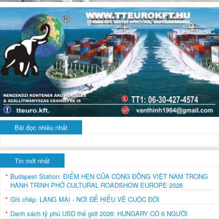
Bài đọc nhiều nhất
Tin mới nhất
Budapest Station: ĐIỂM HẸN CỦA CỘNG ĐỒNG VIỆT NAM TRONG
HÀNH TRÌNH PHỞ CULTURAL ROADSHOW EUROPE 2026
Ghi chép: LÀNG MAI - NƠI ĐỂ HIỂU VỀ CUỘC ĐỜI
Danh sách tỷ phú USD thế giới 2026: HUNGARY CÓ 6 NGƯỜI