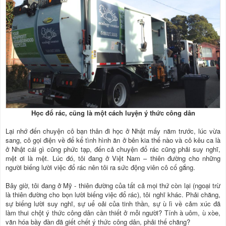
Học đổ rác, cũng là một cách luyện ý thức công dân
Lại nhớ đến chuyện cô bạn thân đi học ở Nhật mấy năm trước, lúc vừa
sang, cô gọi điện về để kể tình hình ăn ở bên kia thế nào và cô kêu ca là
ở Nhật cái gì cũng phức tạp, đến cả chuyện đổ rác cũng phải suy nghĩ,
mệt ơi là mệt. Lúc đó, tôi đang ở Việt Nam – thiên đường cho những
người biếng lười việc đổ rác nên tôi ra sức động viên cô cố gắng.
Bây giờ, tôi đang ở Mỹ - thiên đường của tất cả mọi thứ còn lại (ngoại trừ
là thiên đường cho bọn lười biếng việc đổ rác), tôi nghĩ khác. Phải chăng,
sự biếng lười suy nghĩ, sự uể oải của tinh thần, sự ù lì về cảm xúc đã
làm thui chột ý thức công dân cần thiết ở mỗi người? Tính à uôm, ù xòe,
văn hóa bầy đàn đã giết chết ý thức công dân, phải thế chăng?