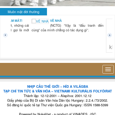
Muôn mặt đời thường
VỀ NHÀ
KH
(NCTG) “Vậy là “đấu tranh đến
LÀ
(
” của mình chẳng có tác dụng gì”.
ti
th
hi
tr
n
không nghĩ tới bất kỳ điều gì khá
NHỊP CẦU THẾ GIỚI – HÍD A VILÁGBA
TẠP CHÍ TIN TỨC & VĂN HÓA – VIETNAMI KULTURÁLIS FOLYÓIRAT
Thành lập: 12-12-2001 – Alapítva: 2001.12.12
Giấy phép của Bộ Di sản Văn hóa Dân tộc Hungary: 2.2.4./73/2002.
Số đăng kí quốc tế tại Thư viện Quốc gia Hungary: ISSN 1588-5399
Powered by
NukeViet
- a product of
VINADES.,JSC