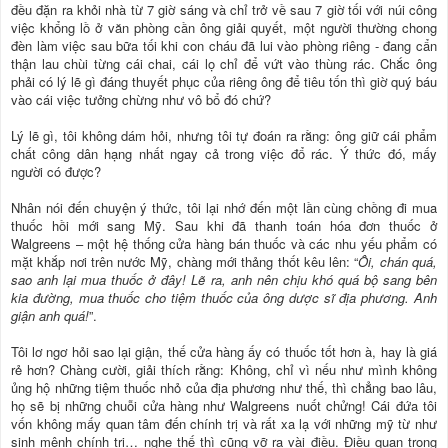
đều đặn ra khỏi nhà từ 7 giờ sáng và chỉ trở về sau 7 giờ tối với núi công
việc khổng lồ ở văn phòng cần ông giải quyết, một người thường chong
đèn làm việc sau bữa tối khi con cháu đã lui vào phòng riêng - đang cẩn
thận lau chùi từng cái chai, cái lọ chỉ để vứt vào thùng rác. Chắc ông
phải có lý lẽ gì đáng thuyết phục của riêng ông để tiêu tốn thì giờ quý báu
vào cái việc tưởng chừng như vô bổ đó chứ?
Lý lẽ gì, tôi không dám hỏi, nhưng tôi tự đoán ra rằng: ông giữ cái phẩm
chất công dân hạng nhất ngay cả trong việc đổ rác. Ý thức đó, mấy
người có được?
Nhân nói đến chuyện ý thức, tôi lại nhớ đến một lần cùng chồng đi mua
thuốc hồi mới sang Mỹ. Sau khi đã thanh toán hóa đơn thuốc ở
Walgreens – một hệ thống cửa hàng bán thuốc và các nhu yếu phẩm có
mặt khắp nơi trên nước Mỹ, chàng mới thảng thốt kêu lên: “
Ôi, chán quá,
sao anh lại mua thuốc ở đây! Lẽ ra, anh nên chịu khó quá bộ sang bên
kia đường, mua thuốc cho tiệm thuốc của ông dược sĩ địa phương. Anh
giận anh quá!
”.
Tôi lơ ngơ hỏi sao lại giận, thế cửa hàng ấy có thuốc tốt hơn à, hay là giá
rẻ hơn? Chàng cười, giải thích rằng: Không, chỉ vì nếu như mình không
ủng hộ những tiệm thuốc nhỏ của địa phương như thế, thì chẳng bao lâu,
họ sẽ bị những chuỗi cửa hàng như Walgreens nuốt chửng! Cái đứa tôi
vốn không mấy quan tâm đến chính trị và rất xa lạ với những mỹ từ như
sinh mệnh chính trị… nghe thế thì cũng vỡ ra vài điều. Điều quan trọng