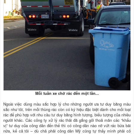
Mỗi tuần xe chở rác đến một lần...
Ngoài việc dùng màu sắc hợp lý cho những người ưa tư duy bằng màu
sắc như tôi, trên mỗi thùng rác còn có ký hiệu đặc biệt dành cho mỗi loại
rác để phù hợp với nhu cầu tư duy bằng hình tượng, biểu tượng của nhiều
người khác. Các công ty xử lý rác thải đã gắng gỏi thoả mãn các “khẩu
vị” tư duy của công dân đến thế thì có công dân nào nỡ vứt rác bừa bãi
nữa, kể cả tôi – dù chả phải công dân Mỹ cũng tự thấy mình phải cố