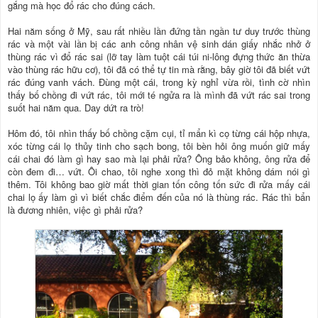
gắng mà học đổ rác cho đúng cách.
Hai năm sống ở Mỹ, sau rất nhiều lần đứng tần ngần tư duy trước thùng
rác và một vài lần bị các anh công nhân vệ sinh dán giấy nhắc nhở ở
thùng rác vì đổ rác sai (lỡ tay làm tuột cái túi ni-lông đựng thức ăn thừa
vào thùng rác hữu cơ), tôi đã có thể tự tin mà rằng, bây giờ tôi đã biết vứt
rác đúng vanh vách. Đùng một cái, trong kỳ nghỉ vừa rồi, tình cờ nhìn
thấy bố chồng đi vứt rác, tôi mới té ngửa ra là mình đã vứt rác sai trong
suốt hai năm qua. Day dứt ra trò!
Hôm đó, tôi nhìn thấy bố chồng cặm cụi, tỉ mẩn kì cọ từng cái hộp nhựa,
xóc từng cái lọ thủy tinh cho sạch bong, tôi bèn hỏi ông muốn giữ mấy
cái chai đó làm gì hay sao mà lại phải rửa? Ông bảo không, ông rửa để
còn đem đi… vứt. Ôi chao, tôi nghe xong thì đỏ mặt không dám nói gì
thêm. Tôi không bao giờ mất thời gian tốn công tốn sức đi rửa mấy cái
chai lọ ấy làm gì vì biết chắc điểm đến của nó là thùng rác. Rác thì bẩn
là đương nhiên, việc gì phải rửa?