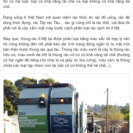
thì có hai loại: loại có khả năng tái chế và loại không có khả năng tái
chế.
Đang sống ở Việt Nam với quan niệm rác thức ăn rác đồ uống, rác đồ
dùng thức đựng, rác Tây rác Tàu… rác gì cũng chỉ là rác thôi, cái đứa tôi
phải nói là xây xẩm mặt mày trước cách phân loại rác rạch ròi ở Mỹ.
May quá, thùng rác ở Mỹ lại được phân loại bằng màu sắc rất hợp lý nên
tôi cũng không đến nỗi phải kéo dài tình trạng đứng ngẩn tò te mặt mũi
bần thần trước thùng rác quá lâu. Thùng rác màu xanh lá cây là thùng rác
hữu cơ, màu xanh da trời là thùng rác vô cơ có khả năng tái chế (thường
có hai ngăn để riêng cho chai lọ và giấy tờ, bìa cứng), màu xám là thùng
chứa các loại tạp nham còn lại (rác vô cơ không thể tái chế…).