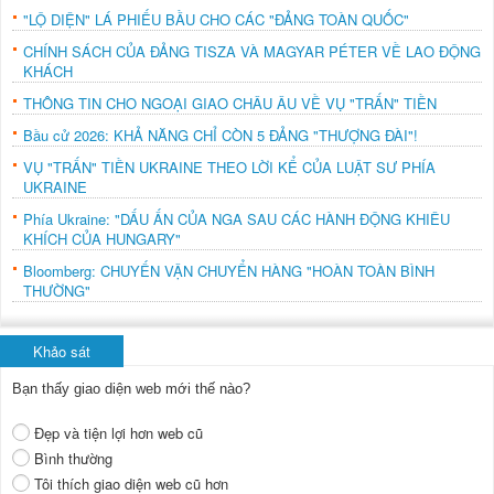
"LỘ DIỆN" LÁ PHIẾU BẦU CHO CÁC "ĐẢNG TOÀN QUỐC"
CHÍNH SÁCH CỦA ĐẢNG TISZA VÀ MAGYAR PÉTER VỀ LAO ĐỘNG
KHÁCH
THÔNG TIN CHO NGOẠI GIAO CHÂU ÂU VỀ VỤ "TRẤN" TIỀN
Bầu cử 2026: KHẢ NĂNG CHỈ CÒN 5 ĐẢNG "THƯỢNG ĐÀI"!
VỤ "TRẤN" TIỀN UKRAINE THEO LỜI KỂ CỦA LUẬT SƯ PHÍA
UKRAINE
Phía Ukraine: "DẤU ẤN CỦA NGA SAU CÁC HÀNH ĐỘNG KHIÊU
KHÍCH CỦA HUNGARY"
Bloomberg: CHUYẾN VẬN CHUYỂN HÀNG "HOÀN TOÀN BÌNH
THƯỜNG"
Khảo sát
Bạn thấy giao diện web mới thế nào?
Đẹp và tiện lợi hơn web cũ
Bình thường
Tôi thích giao diện web cũ hơn