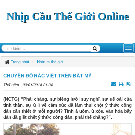
Nhịp Cầu Thế Giới Online
Trang nhất
Nhìn ra thế giới
CHUYỆN ĐỔ RÁC VIẾT TRÊN ĐẤT MỸ
Thứ năm - 09/01/2014 21:34
(NCTG) “Phải chăng, sự biếng lười suy nghĩ, sự uể oải của
tinh thần, sự ù lì về cảm xúc đã làm thui chột ý thức công
dân cần thiết ở mỗi người? Tính à uôm, ù xòe, văn hóa bầy
đàn đã giết chết ý thức công dân, phải thế chăng?”.