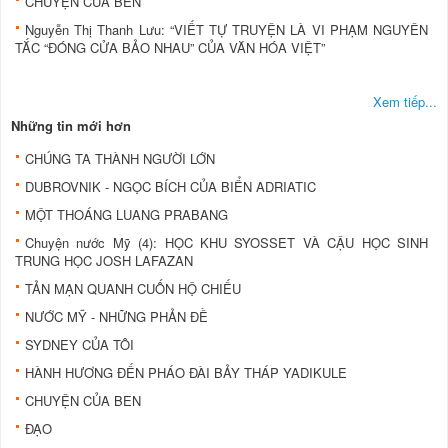
CHUYỆN CỦA BEN
Nguyễn Thị Thanh Lưu: “VIẾT TỰ TRUYỆN LÀ VI PHẠM NGUYÊN
TẮC “ĐÓNG CỬA BẢO NHAU” CỦA VĂN HÓA VIỆT”
Xem tiếp...
Những tin mới hơn
CHÚNG TA THÀNH NGƯỜI LỚN
DUBROVNIK - NGỌC BÍCH CỦA BIỂN ADRIATIC
MỘT THOÁNG LUANG PRABANG
Chuyện nước Mỹ (4): HỌC KHU SYOSSET VÀ CẬU HỌC SINH
TRUNG HỌC JOSH LAFAZAN
TẢN MẠN QUANH CUỐN HỘ CHIẾU
NƯỚC MỸ - NHỮNG PHẢN ĐỀ
SYDNEY CỦA TÔI
HÀNH HƯƠNG ĐẾN PHÁO ĐÀI BẢY THÁP YADIKULE
CHUYỆN CỦA BEN
ĐẠO