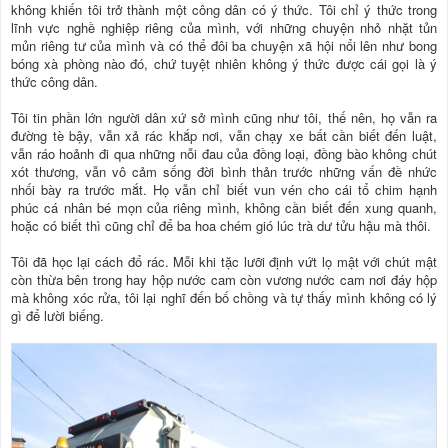
không khiến tôi trở thành một công dân có ý thức. Tôi chỉ ý thức trong
lĩnh vực nghề nghiệp riêng của mình, với những chuyện nhỏ nhặt tủn
mủn riêng tư của mình và có thể đôi ba chuyện xã hội nổi lên như bong
bóng xà phòng nào đó, chứ tuyệt nhiên không ý thức được cái gọi là ý
thức công dân.
Tôi tin phần lớn người dân xứ sở mình cũng như tôi, thế nên, họ vẫn ra
đường tè bậy, vẫn xả rác khắp nơi, vẫn chạy xe bất cần biết đến luật,
vẫn ráo hoảnh đi qua những nỗi đau của đồng loại, đồng bào không chút
xót thương, vẫn vô cảm sống đời bình thản trước những vấn đề nhức
nhối bày ra trước mắt. Họ vẫn chỉ biết vun vén cho cái tổ chim hạnh
phúc cá nhân bé mọn của riêng mình, không cần biết đến xung quanh,
hoặc có biết thì cũng chỉ để ba hoa chém gió lúc trà dư tửu hậu mà thôi.
Tôi đã học lại cách đổ rác. Mỗi khi tặc lưỡi định vứt lọ mật với chút mật
còn thừa bên trong hay hộp nước cam còn vương nước cam nơi đáy hộp
mà không xóc rửa, tôi lại nghĩ đến bố chồng và tự thấy mình không có lý
gì để lười biếng.