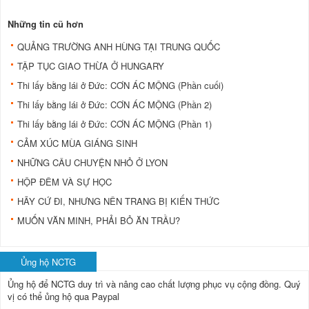
Những tin cũ hơn
QUẢNG TRƯỜNG ANH HÙNG TẠI TRUNG QUỐC
TẬP TỤC GIAO THỪA Ở HUNGARY
Thi lấy bằng lái ở Đức: CƠN ÁC MỘNG (Phần cuối)
Thi lấy bằng lái ở Đức: CƠN ÁC MỘNG (Phần 2)
Thi lấy bằng lái ở Đức: CƠN ÁC MỘNG (Phần 1)
CẢM XÚC MÙA GIÁNG SINH
NHỮNG CÂU CHUYỆN NHỎ Ở LYON
HỘP ĐÊM VÀ SỰ HỌC
HÃY CỨ ĐI, NHƯNG NÊN TRANG BỊ KIẾN THỨC
MUỐN VĂN MINH, PHẢI BỎ ĂN TRẦU?
Ủng hộ NCTG
Ủng hộ để NCTG duy trì và nâng cao chất lượng phục vụ cộng đồng.
Quý
vị có thể ủng hộ qua Paypal