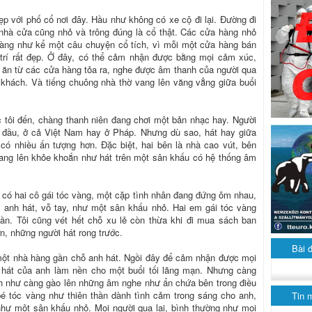
ẹp với phố cổ nơi đây. Hầu như không có xe cộ đi lại. Đường đi
 nhà cửa cũng nhỏ và trông đúng là cổ thật. Các cửa hàng nhỏ
hàng như kể một câu chuyện cổ tích, vì mỗi một cửa hàng bán
 trí rất đẹp. Ở đây, có thể cảm nhận được bằng mọi cảm xúc,
 ăn từ các cửa hàng tỏa ra, nghe được âm thanh của người qua
 khách. Và tiếng chuông nhà thờ vang lên văng vẳng giữa buổi
 tôi đến, chàng thanh niên đang chơi một bản nhạc hay. Người
ần đầu, ở cả Việt Nam hay ở Pháp. Nhưng dù sao, hát hay giữa
có nhiều ấn tượng hơn. Đặc biệt, hai bên là nhà cao vút, bên
 vang lên khỏe khoắn như hát trên một sân khấu có hệ thống âm
có hai cô gái tóc vàng, một cặp tình nhân đang đứng ôm nhau,
 anh hát, vỗ tay, như một sân khấu nhỏ. Hai em gái tóc vàng
 lần. Tôi cũng vét hết chỗ xu lẻ còn thừa khi đi mua sách ban
n, những người hát rong trước.
Bài 
 một nhà hàng gần chỗ anh hát. Ngồi đây để cảm nhận được mọi
g hát của anh làm nền cho một buổi tối lãng mạn. Nhưng càng
h như càng gào lên những âm nghe như ẩn chứa bên trong điều
bé tóc vàng như thiên thần dành tình cảm trong sáng cho anh,
Tin 
hư một sân khấu nhỏ. Mọi người qua lại, bình thường như mọi