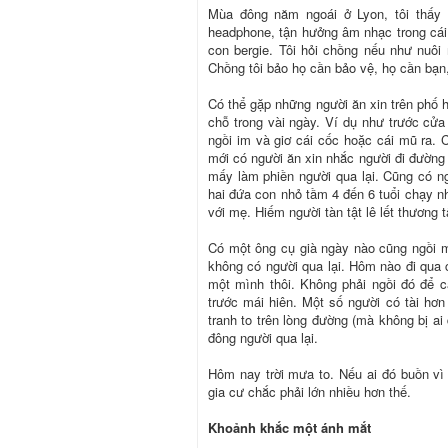
Mùa đông năm ngoái ở Lyon, tôi thấy 
headphone, tận hưởng âm nhạc trong cái 
con bergie. Tôi hỏi chồng nếu như nuôi 
Chồng tôi bảo họ cần bảo vệ, họ cần bạn
Có thể gặp những người ăn xin trên phố 
chỗ trong vài ngày. Ví dụ như trước cửa
ngồi im và giơ cái cốc hoặc cái mũ ra. 
mới có người ăn xin nhắc người đi đườn
mấy làm phiền người qua lại. Cũng có n
hai đứa con nhỏ tầm 4 đến 6 tuổi chạy n
với mẹ. Hiếm người tàn tật lê lết thương 
Có một ông cụ già ngày nào cũng ngồi m
không có người qua lại. Hôm nào đi qua
một mình thôi. Không phải ngồi đó để c
trước mái hiên. Một số người có tài hơn
tranh to trên lòng đường (mà không bị ai 
đông người qua lại.
Hôm nay trời mưa to. Nếu ai đó buồn vì 
gia cư chắc phải lớn nhiều hơn thế.
Khoảnh khắc một ánh mắt