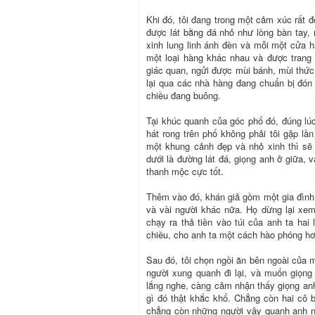
Khi đó, tôi đang trong một cảm xúc rất đ
được lát bằng đá nhỏ như lòng bàn tay,
xinh lung linh ánh đèn và mỗi một cửa 
một loại hàng khác nhau và được trang
giác quan, ngửi được mùi bánh, mùi thức
lại qua các nhà hàng đang chuẩn bị đón
chiều đang buông.
Tại khúc quanh của góc phố đó, đúng lúc
hát rong trên phố không phải tôi gặp l
một khung cảnh đẹp và nhỏ xinh thì sẽ 
dưới là đường lát đá, giọng anh ở giữa,
thanh mộc cực tốt.
Thêm vào đó, khán giả gồm một gia đình 
và vài người khác nữa. Họ dừng lại xem
chạy ra thả tiền vào túi của anh ta hai
chiều, cho anh ta một cách hào phóng hơ
Sau đó, tôi chọn ngồi ăn bên ngoài của
người xung quanh đi lại, và muốn giọn
lắng nghe, càng cảm nhận thấy giọng an
gì đó thật khắc khổ. Chẳng còn hai cô 
chẳng còn những người vây quanh anh n