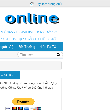
Đặt làm trang chủ
Người Việt
Đời Thường
Nhìn Ra TG
 hộ NCTG
để NCTG duy trì và nâng cao chất lượng
 cộng đồng.
Quý vị có thể ủng hộ qua