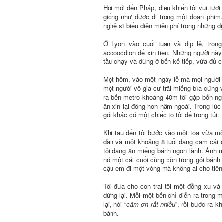
Hồi mới đến Pháp, điều khiến tôi vui tươi
giống như được đi trong một đoạn phim. 
nghệ sĩ biểu diễn miễn phí trong những dịp
Ở Lyon vào cuối tuần và dịp lễ, tron
accoocdion để xin tiền. Những người này 
tầu chạy và dừng ở bến kế tiếp, vừa đủ ch
Một hôm, vào một ngày lễ mà mọi người đổ
một người vô gia cư trải miếng bìa cứng v
ra bến metro khoảng 40m tôi gặp bốn ngư
ăn xin lại đông hơn năm ngoái. Trong lúc
gói khác có một chiếc to tôi để trong túi.
Khi tầu đến tôi bước vào một toa vừa mở
đàn và một khoảng 8 tuổi đang cầm cái c
tôi đang ăn miếng bánh ngon lành. Ánh m
nó một cái cuối cùng còn trong gói bánh
cậu em đi một vòng mà không ai cho tiền
Tôi đưa cho con trai tôi một đồng xu v
dừng lại. Mỗi một bến chỉ diễn ra trong 
lại, nói “
cảm ơn rất nhiều
”, rồi bước ra 
bánh.