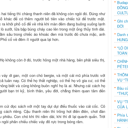
Budap
ĐỒNG
CULT
n hai tiếng thì chàng thanh niên đã không còn ngồi đó. Đúng như
hỗ khác để có thêm người bỏ tiền vào chiếc túi để trước mặt.
Ghi c
ước ra khỏi phố cổ để về nhà khi màn đêm đang buông xuống lạnh
ĐỜI
lò sưởi, lửa bập bùng cháy cao lên trong một ống thủy tinh dài.
 cằm sâu trong chiếc áo khoác đen mà trước đó chưa mặc, anh
Danh s
Phố cổ về đêm ít người qua lại hơn.
HUNG
"LỘ D
TOÀN
. Họ không còn ở đó, trước hông một nhà hàng, bên phải siêu thị,
CHÍN
PÉTE
THÔN
 váy di gan, một con chó bergie, và một cái mũ phía trước với
VỤ "T
ả tuần nay. Có thể họ thất nghiệp, có thể họ vô gia cư, có thể
không biết và cũng không buồn nghĩ họ là ai. Nhưng cái cách họ
Bầu c
gười bạn tri kỷ, bình thản, yêu đời, chẳng thèm quan tâm đến
"THƯỢ
VỤ "T
cắm cúi đọc sách với một tay dụi dụi điếu thuốc vào cái cốc. Cô
CỦA 
 cách riêng. Cậu thanh niên thì trông hơi điên điên, chơi đàn
Phía 
hiêu. Con chó khi thì nằm dài, khi thì đi lại quanh quẩn. Trời
HÀNH
 ngồi phản chiếu chiếc váy đỏ rực trong bóng râm.