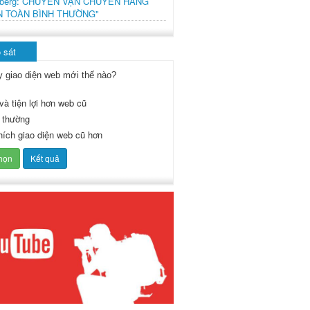
mberg: CHUYẾN VẬN CHUYỂN HÀNG
N TOÀN BÌNH THƯỜNG"
 sát
y giao diện web mới thế nào?
và tiện lợi hơn web cũ
 thường
thích giao diện web cũ hơn