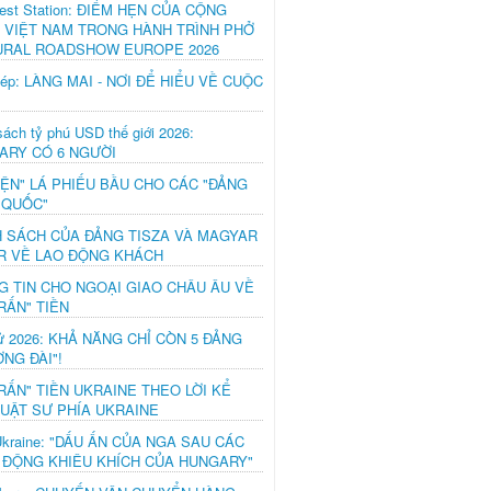
est Station: ĐIỂM HẸN CỦA CỘNG
 VIỆT NAM TRONG HÀNH TRÌNH PHỞ
URAL ROADSHOW EUROPE 2026
hép: LÀNG MAI - NƠI ĐỂ HIỂU VỀ CUỘC
ách tỷ phú USD thế giới 2026:
ARY CÓ 6 NGƯỜI
IỆN" LÁ PHIẾU BẦU CHO CÁC "ĐẢNG
 QUỐC"
H SÁCH CỦA ĐẢNG TISZA VÀ MAGYAR
R VỀ LAO ĐỘNG KHÁCH
G TIN CHO NGOẠI GIAO CHÂU ÂU VỀ
RẤN" TIỀN
ử 2026: KHẢ NĂNG CHỈ CÒN 5 ĐẢNG
NG ĐÀI"!
RẤN" TIỀN UKRAINE THEO LỜI KỂ
LUẬT SƯ PHÍA UKRAINE
Ukraine: "DẤU ẤN CỦA NGA SAU CÁC
 ĐỘNG KHIÊU KHÍCH CỦA HUNGARY"