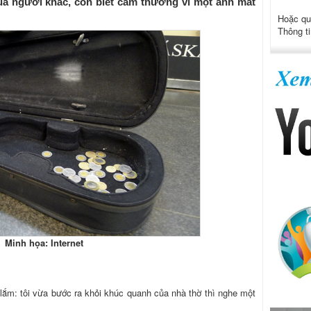
ủa người khác, còn biết cảm thương vì một ánh mắt
Hoặc qu
Thông ti
Minh họa: Internet
 lắm: tôi vừa bước ra khỏi khúc quanh của nhà thờ thì nghe một