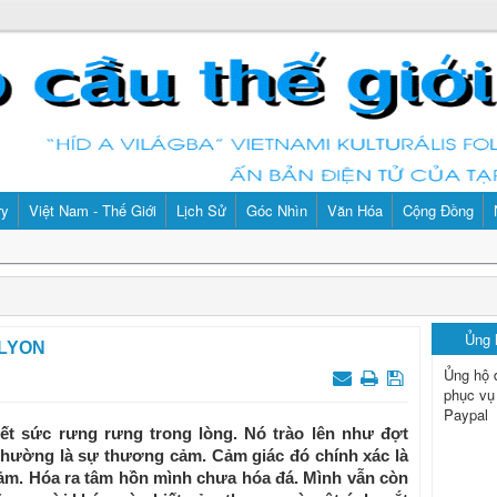
ry
Việt Nam - Thế Giới
Lịch Sử
Góc Nhìn
Văn Hóa
Cộng Đồng
Ủng
LYON
Ủng hộ 
phục vụ
Paypal
hết sức rưng rưng trong lòng. Nó trào lên như đợt
hường là sự thương cảm. Cảm giác đó chính xác là
cảm. Hóa ra tâm hồn mình chưa hóa đá. Mình vẫn còn