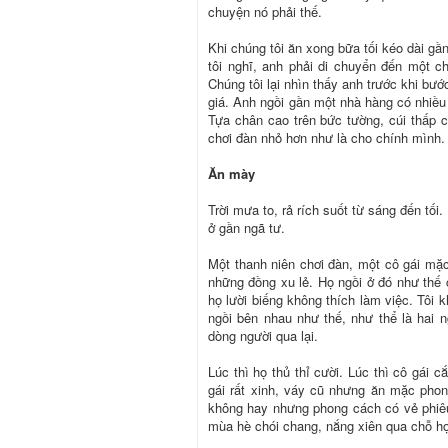
chuyện nó phải thế.
Khi chúng tôi ăn xong bữa tối kéo dài gầ
tôi nghĩ, anh phải di chuyển đến một c
Chúng tôi lại nhìn thấy anh trước khi b
giá. Anh ngồi gần một nhà hàng có nhiều 
Tựa chân cao trên bức tường, cúi thấp
chơi đàn nhỏ hơn như là cho chính mình. 
Ăn mày
Trời mưa to, rả rích suốt từ sáng đến tối
ở gần ngã tư.
Một thanh niên chơi đàn, một cô gái mặc
những đồng xu lẻ. Họ ngồi ở đó như thế c
họ lười biếng không thích làm việc. Tôi 
ngồi bên nhau như thế, như thể là hai n
dòng người qua lại.
Lúc thì họ thủ thỉ cười. Lúc thì cô gái 
gái rất xinh, váy cũ nhưng ăn mặc phong
không hay nhưng phong cách có vẻ phiêu p
mùa hè chói chang, nắng xiên qua chỗ họ