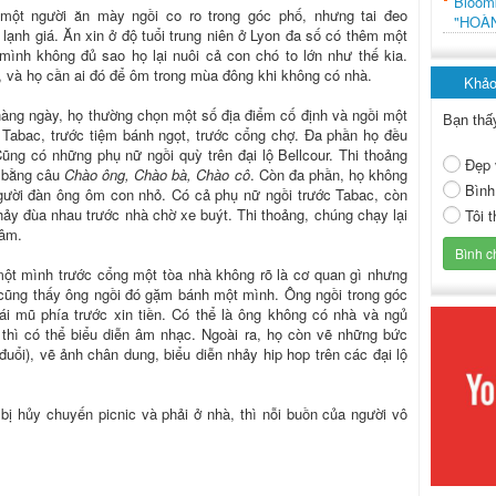
Bloo
một người ăn mày ngồi co ro trong góc phố, nhưng tai đeo
"HOÀ
lạnh giá. Ăn xin ở độ tuổi trung niên ở Lyon đa số có thêm một
mình không đủ sao họ lại nuôi cả con chó to lớn như thế kia.
, và họ cần ai đó để ôm trong mùa đông khi không có nhà.
Khảo
hàng ngày, họ thường chọn một số địa điểm cố định và ngồi một
Bạn thấ
 Tabac, trước tiệm bánh ngọt, trước cổng chợ. Đa phần họ đều
Cũng có những phụ nữ ngồi quỳ trên đại lộ Bellcour. Thi thoảng
Đẹp 
g bằng câu
Chào ông, Chào bà, Chào cô
. Còn đa phần, họ không
Bình
gười đàn ông ôm con nhỏ. Có cả phụ nữ ngồi trước Tabac, còn
hảy đùa nhau trước nhà chờ xe buýt. Thi thoảng, chúng chạy lại
Tôi 
tâm.
ột mình trước cổng một tòa nhà không rõ là cơ quan gì nhưng
 cũng thấy ông ngồi đó gặm bánh một mình. Ông ngồi trong góc
ái mũ phía trước xin tiền. Có thể là ông không có nhà và ngủ
 thì có thể biểu diễn âm nhạc. Ngoài ra, họ còn vẽ những bức
đuổi), vẽ ảnh chân dung, biểu diễn nhảy hip hop trên các đại lộ
bị hủy chuyến picnic và phải ở nhà, thì nỗi buồn của người vô