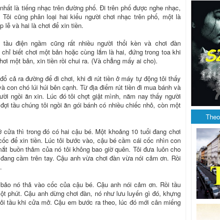
 nhất là tiếng nhạc trên đường phố. Đi trên phố được nghe nhạc,
Tôi cũng phân loại hai kiểu người chơi nhạc trên phố, một là
 lễ và hai là chơi để xin tiền.
g tầu điện ngầm cũng rất nhiều người thổi kèn và chơi đàn
chỉ biết chơi một bản hoặc cùng lắm là hai, đứng trong toa khi
ơi một bản, xin tiền rồi chui ra. (Và chẳng mấy ai cho).
 cả ra đường để đi chơi, khi đi rút tiền ở máy tự động tôi thấy
à con chó lúi húi bên cạnh. Từ địa điểm rút tiền đi mua bánh và
ời ngồi ăn xin. Lúc đó tôi chợt giật mình, năm nay thấy người
 đợi tầu chúng tôi ngồi ăn gói bánh có nhiều chiếc nhỏ, còn một
Theo
 cửa thì trong đó có hai cậu bé. Một khoảng 10 tuổi đang chơi
ốc để xin tiền. Lúc tôi bước vào, cậu bé cầm cái cốc nhìn con
ắt buồn thảm của nó tôi không bao giờ quên. Tôi đưa luôn cho
 đang cầm trên tay. Cậu anh vừa chơi đàn vừa nói cảm ơn. Rồi
.
à bảo nó thả vào cốc của cậu bé. Cậu anh nói cảm ơn. Rồi tầu
một phút. Cậu anh dừng chơi đàn, nó như lưu luyến gì đó, khựng
khỏi tầu khi cửa mở. Cậu em bước ra theo, lúc đó mới cân miếng