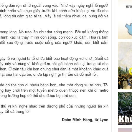
tiếng đàn rộn rã từ ngoài vọng vào. Như vậy ngày nghỉ lễ người
oảnh khắc vài chục giây trước khi cánh cửa khép lại và đủ cho
 lòng tôi cảm giác tê tái. Vậy là có thêm nhiều cái bụng đói và
 trong lòng. Nó trào lên như đợt sóng mạnh. Bởi nó không thông
chính xác là thấy mình còn sống, còn có xúc cảm. Hóa ra tâm
iết xúc động trước cuộc sống của người khác, còn biết cảm
ày lễ và người ta tổ chức biết bao hoạt động vui chơi. Suốt cả
i áy náy vô cùng vì không đưa nốt gói bánh còn lại trong túi cho
 hơn. Ở trên tầu khi bọn chúng chơi đàn là một khoảnh khắc quá
t của hai cậu bé, chưa kịp nghĩ gì thì tầu đã đỗ mất rồi.
ể có thể cho đi nhiều bánh hơn, cho một đồng xu to hơn. Tôi
ng hay chơi trên một tuyến metro quen thuộc nên khi đi metro
rong trường hợp có thể cho được bọn trẻ con.
y thú vị khi nghe nhạc trên đường phố của những người ăn xin
 tất cả trong tôi.
Đoàn Minh Hằng, từ Lyon