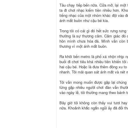
Tầu chạy tiếp bến nữa. Cửa mở, lại một 
ta đi chơi nhạc kiếm tiền nhiều hơn. Kh
tiếng nhạc của một nhóm khác đội vào đó,
ánh mắt buồn như cậu bé kia.
Trong tôi có cái gì đó hết sức rưng rưng
thường là sự thương cảm. Cảm giác đó 
hồn mình chưa hóa đá. Mình vẫn còn b
thương vì một ánh mắt buồn.
Ra khỏi bến metro là phố xá nhộn nhịp ng
buổi đi chơi tiêu khá nhiều tiền khiến tô
hai cậu bé. Hoặc là đưa thêm đồng xu to
nhanh. Tôi mải quan sát ánh mắt và nét mặ
Tôi vẫn mong muốn được gặp lại chúng đ
từng gặp nhiều người chơi đàn vẫn thườ
vào ngày lễ, tôi thường mang theo bánh t
Bây giờ tôi không còn thấy vui tươi ha
nữa. Khoảnh khắc ngắn ngủi ấy đã đổi thay