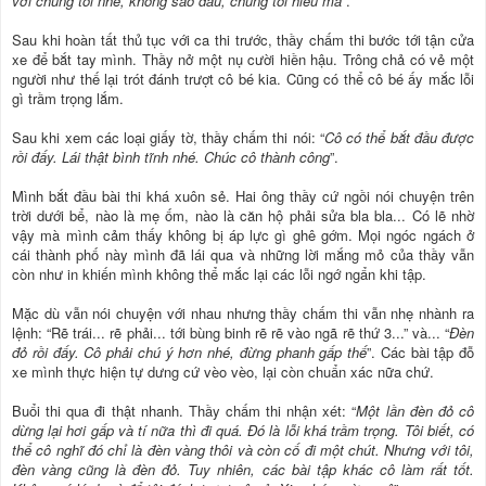
với chúng tôi nhé, không sao đâu, chúng tôi hiểu mà
”.
Sau khi hoàn tất thủ tục với ca thi trước, thầy chấm thi bước tới tận cửa
xe để bắt tay mình. Thầy nở một nụ cười hiền hậu. Trông chả có vẻ một
người như thế lại trót đánh trượt cô bé kia. Cũng có thể cô bé ấy mắc lỗi
gì trầm trọng lắm.
Sau khi xem các loại giấy tờ, thầy chấm thi nói: “
Cô có thể bắt đầu được
rồi đấy. Lái thật bình tĩnh nhé. Chúc cô thành công
”.
Mình bắt đầu bài thi khá xuôn sẻ. Hai ông thầy cứ ngồi nói chuyện trên
trời dưới bể, nào là mẹ ốm, nào là căn hộ phải sửa bla bla... Có lẽ nhờ
vậy mà mình cảm thấy không bị áp lực gì ghê gớm. Mọi ngóc ngách ở
cái thành phố này mình đã lái qua và những lời mắng mỏ của thầy vẫn
còn như in khiến mình không thể mắc lại các lỗi ngớ ngẩn khi tập.
Mặc dù vẫn nói chuyện với nhau nhưng thầy chấm thi vẫn nhẹ nhành ra
lệnh: “Rẽ trái... rẽ phải... tới bùng binh rẽ rẽ vào ngã rẽ thứ 3...” và... “
Đèn
đỏ rồi đấy. Cô phải chú ý hơn nhé, đừng phanh gấp thế
”. Các bài tập đỗ
xe mình thực hiện tự dưng cứ vèo vèo, lại còn chuẩn xác nữa chứ.
Buổi thi qua đi thật nhanh. Thầy chấm thi nhận xét: “
Một lần đèn đỏ cô
dừng lại hơi gấp và tí nữa thì đi quá. Đó là lỗi khá trầm trọng. Tôi biết, có
thể cô nghĩ đó chỉ là đèn vàng thôi và còn cố đi một chút. Nhưng với tôi,
đèn vàng cũng là đèn đỏ. Tuy nhiên, các bài tập khác cô làm rất tốt.