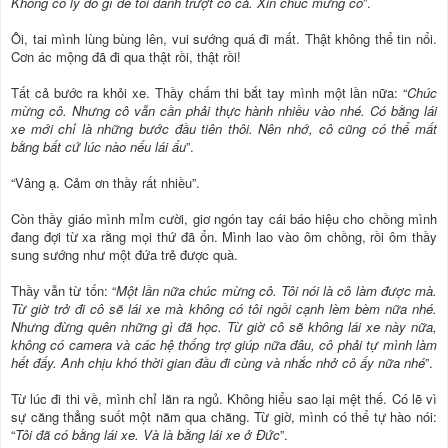
Không có lý do gì để tôi đánh trượt cô cả. Xin chúc mừng cô
”.
Ôi, tai mình lùng bùng lên, vui sướng quá đi mất. Thật không thể tin nổi.
Cơn ác mộng đã đi qua thật rồi, thật rồi!
Tất cả bước ra khỏi xe. Thầy chấm thi bắt tay mình một lần nữa: “
Chúc
mừng cô. Nhưng cô vẫn cần phải thực hành nhiều vào nhé. Có bằng lái
xe mới chỉ là những bước đầu tiên thôi. Nên nhớ, cô cũng có thể mất
bằng bất cứ lúc nào nếu lái ẩu
”.
“Vâng ạ. Cảm ơn thầy rất nhiều”.
Còn thầy giáo mình mỉm cười, giơ ngón tay cái báo hiệu cho chồng mình
đang đợi từ xa rằng mọi thứ đã ổn. Mình lao vào ôm chồng, rồi ôm thầy
sung sướng như một đứa trẻ được quà.
Thầy vẫn từ tốn: “
Một lần nữa chúc mừng cô. Tôi nói là cô làm được mà.
Từ giờ trở đi cô sẽ lái xe mà không có tôi ngồi cạnh lèm bèm nữa nhé.
Nhưng đừng quên những gì đã học. Từ giờ cô sẽ không lái xe này nữa,
không có camera và các hệ thống trợ giúp nữa đâu, cô phải tự mình làm
hết đấy. Anh chịu khó thời gian đầu đi cùng và nhắc nhở cô ấy nữa nhé
”.
Từ lúc đi thi về, mình chỉ lăn ra ngủ. Không hiểu sao lại mệt thế. Có lẽ vì
sự căng thẳng suốt một năm qua chăng. Từ giờ, mình có thể tự hào nói:
“
Tôi đã có bằng lái xe. Và là bằng lái xe ở Đức
”.