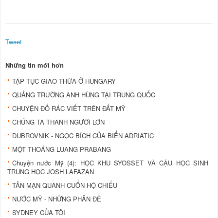
Tweet
Những tin mới hơn
TẬP TỤC GIAO THỪA Ở HUNGARY
QUẢNG TRƯỜNG ANH HÙNG TẠI TRUNG QUỐC
CHUYỆN ĐỔ RÁC VIẾT TRÊN ĐẤT MỸ
CHÚNG TA THÀNH NGƯỜI LỚN
DUBROVNIK - NGỌC BÍCH CỦA BIỂN ADRIATIC
MỘT THOÁNG LUANG PRABANG
Chuyện nước Mỹ (4): HỌC KHU SYOSSET VÀ CẬU HỌC SINH
TRUNG HỌC JOSH LAFAZAN
TẢN MẠN QUANH CUỐN HỘ CHIẾU
NƯỚC MỸ - NHỮNG PHẢN ĐỀ
SYDNEY CỦA TÔI