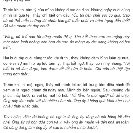
Trước khi thi tâm lý của mình không được ổn định. Những ngày cuối cùng
mình lái quá tệ. Thầy chỉ biết ôm đầu: “
Ôi, tôi đến chết với cô quá. Sao
cô có thể mắc những lỗi chưa bao giờ mắc phải và trầm trọng đến thế?
Cô vẫn muốn thi đấy chứ?
”.
“
Vâng, dù thế nào tôi cũng muốn thi ạ. Thà kết thúc cơn ác mộng này
một cách kinh hoàng còn hơn để cơn ác mộng ấy dai dằng không có hồi
kết
”.
Hai buổi tập cuối cùng trước khi đi thi, thầy không dám bình luận gì nữa,
có lẽ vì sợ mình bị áp lực tâm lý. Thật bất ngờ, thầy luôn nhẹ nhàng: “
Tôi
biết là cô làm được, làm được rất tốt nữa là khác. Chỉ cần cô thật tập
trung hơn thôi
”.
Trước khi thi một ngày, thầy nói mình lái xe tới trung tâm điều hành để
xem ai là người chấm thi ngày mai. Mình đợi bên ngoài. Sau khoảng vài
phút, thầy bước ra với bộ mặt hồ hởi: “
Tốt lắm, là một người rất dễ chịu.
Ông này làm việc với tôi nhiều năm rồi. Ông ấy không quá khắt khe như
nhiều thầy khác đâu.
Tuy nhiên, điều đó không có nghĩa là ông ấy tặng cô cái bằng lái đâu
nhé. Ông ấy có bốn đứa con và vì vậy ông ấy muốn về đến nhà an toàn.
Cô cũng đừng làm ông ấy ói sau khi chấm thi là được
”.