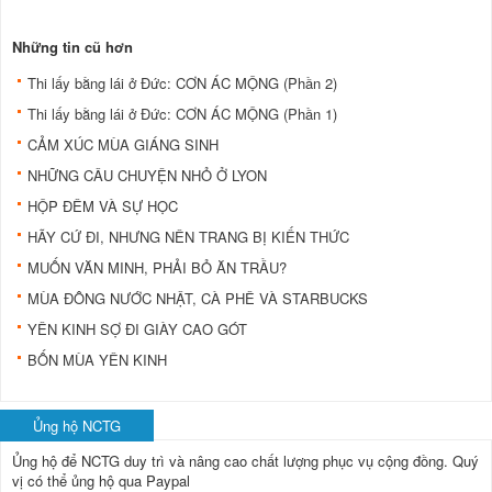
Những tin cũ hơn
Thi lấy bằng lái ở Đức: CƠN ÁC MỘNG (Phần 2)
Thi lấy bằng lái ở Đức: CƠN ÁC MỘNG (Phần 1)
CẢM XÚC MÙA GIÁNG SINH
NHỮNG CÂU CHUYỆN NHỎ Ở LYON
HỘP ĐÊM VÀ SỰ HỌC
HÃY CỨ ĐI, NHƯNG NÊN TRANG BỊ KIẾN THỨC
MUỐN VĂN MINH, PHẢI BỎ ĂN TRẦU?
MÙA ĐÔNG NƯỚC NHẬT, CÀ PHÊ VÀ STARBUCKS
YÊN KINH SỢ ĐI GIÀY CAO GÓT
BỐN MÙA YÊN KINH
Ủng hộ NCTG
Ủng hộ để NCTG duy trì và nâng cao chất lượng phục vụ cộng đồng.
Quý
vị có thể ủng hộ qua Paypal