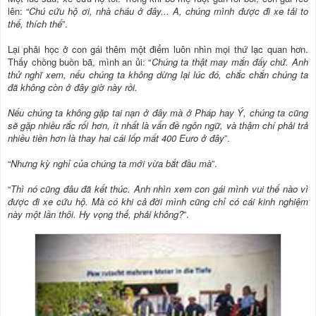
lên: “
Chú cứu hộ ơi, nhà cháu ở đây... A, chúng mình được đi xe tải to
thế, thích thế
”.
Lại phải học ở con gái thêm một điểm luôn nhìn mọi thứ lạc quan hơn.
Thấy chồng buồn bã, mình an ủi: “
Chúng ta thật may mắn đấy chứ. Anh
thử nghĩ xem, nếu chúng ta không dừng lại lúc đó, chắc chắn chúng ta
đã không còn ở đây giờ này rồi.
Nếu chúng ta không gặp tai nạn ở đây mà ở Pháp hay Ý, chúng ta cũng
sẽ gặp nhiều rắc rối hơn, ít nhất là vấn đề ngôn ngữ, và thậm chí phải trả
nhiều tiền hơn là thay hai cái lốp mất 400 Euro ở đây
”.
“
Nhưng kỳ nghỉ của chúng ta mới vừa bắt đầu mà
”.
“
Thì nó cũng đâu đã kết thúc. Anh nhìn xem con gái mình vui thế nào vì
được đi xe cứu hộ. Mà có khi cả đời mình cũng chỉ có cái kinh nghiệm
này một lần thôi. Hy vọng thế, phải không?
”.