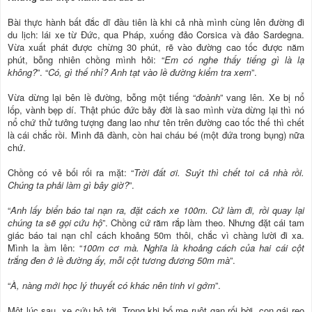
Bài thực hành bất đắc dĩ đầu tiên là khi cả nhà mình cùng lên đường đi
du lịch: lái xe từ Đức, qua Pháp, xuống đảo Corsica và đảo Sardegna.
Vừa xuất phát được chừng 30 phút, rẽ vào đường cao tốc được năm
phút, bỗng nhiên chồng mình hỏi: “
Em có nghe thấy tiếng gì là lạ
không?
”. “
Có, gì thế nhỉ? Anh tạt vào lề đường kiểm tra xem
”.
Vừa dừng lại bên lề đường, bỗng một tiếng “
đoành
” vang lên. Xe bị nổ
lốp, vành bẹp dí. Thật phúc đức bảy đời là sao mình vừa dừng lại thì nó
nổ chứ thử tưởng tượng đang lao như tên trên đường cao tốc thế thì chết
là cái chắc rồi. Mình đã đành, còn hai cháu bé (một đứa trong bụng) nữa
chứ.
Chồng có vẻ bối rối ra mặt: “
Trời đất ơi. Suýt thì chết toi cả nhà rồi.
Chúng ta phải làm gì bây giờ?
”.
“
Anh lấy biển báo tai nạn ra, đặt cách xe 100m. Cứ làm đi, rồi quay lại
chúng ta sẽ gọi cứu hộ
”. Chồng cứ răm rắp làm theo. Nhưng đặt cái tam
giác báo tai nạn chỉ cách khoảng 50m thôi, chắc vì chàng lười đi xa.
Mình la ầm lên: “
100m cơ mà. Nghĩa là khoảng cách của hai cái cột
trắng đen ở lề đường ấy, mỗi cột tương đương 50m mà
”.
“
À, nàng mới học lý thuyết có khác nên tinh vi gớm
”.
Một lúc sau, xe cứu hộ tới. Trong khi bố mẹ ruột gan rối bời, con gái reo