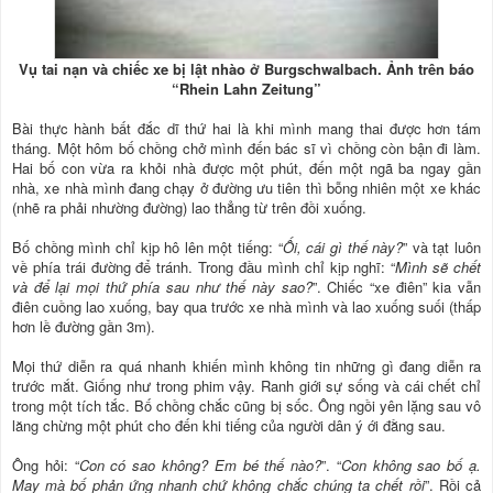
Vụ tai nạn và chiếc xe bị lật nhào ở Burgschwalbach. Ảnh trên báo
“Rhein Lahn Zeitung”
Bài thực hành bất đắc dĩ thứ hai là khi mình mang thai được hơn tám
tháng. Một hôm bố chồng chở mình đến bác sĩ vì chồng còn bận đi làm.
Hai bố con vừa ra khỏi nhà được một phút, đến một ngã ba ngay gần
nhà, xe nhà mình đang chạy ở đường ưu tiên thì bỗng nhiên một xe khác
(nhẽ ra phải nhường đường) lao thẳng từ trên đồi xuống.
Bố chồng mình chỉ kịp hô lên một tiếng: “
Ối, cái gì thế này?
” và tạt luôn
về phía trái đường để tránh. Trong đầu mình chỉ kịp nghĩ: “
Mình sẽ chết
và để lại mọi thứ phía sau như thế này sao?
”. Chiếc “xe điên” kia vẫn
điên cuồng lao xuống, bay qua trước xe nhà mình và lao xuống suối (thấp
hơn lề đường gần 3m).
Mọi thứ diễn ra quá nhanh khiến mình không tin những gì đang diễn ra
trước mắt. Giống như trong phim vậy. Ranh giới sự sống và cái chết chỉ
trong một tích tắc. Bố chồng chắc cũng bị sốc. Ông ngồi yên lặng sau vô
lăng chừng một phút cho đến khi tiếng của người dân ý ới đằng sau.
Ông hỏi: “
Con có sao không? Em bé thế nào?
”. “
Con không sao bố ạ.
May mà bố phản ứng nhanh chứ không chắc chúng ta chết rồi
”. Rồi cả