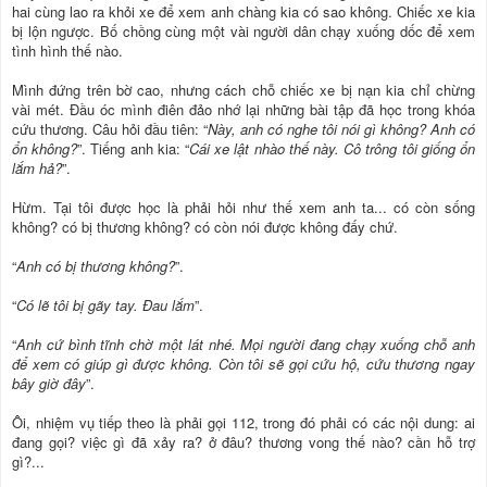
hai cùng lao ra khỏi xe để xem anh chàng kia có sao không. Chiếc xe kia
bị lộn ngược. Bố chồng cùng một vài người dân chạy xuống dốc để xem
tình hình thế nào.
Mình đứng trên bờ cao, nhưng cách chỗ chiếc xe bị nạn kia chỉ chừng
vài mét. Đầu óc mình điên đảo nhớ lại những bài tập đã học trong khóa
cứu thương. Câu hỏi đầu tiên: “
Này, anh có nghe tôi nói gì không? Anh có
ổn không?
”. Tiếng anh kia: “
Cái xe lật nhào thế này. Cô trông tôi giống ổn
lắm hả?
”.
Hừm. Tại tôi được học là phải hỏi như thế xem anh ta... có còn sống
không? có bị thương không? có còn nói được không đấy chứ.
“
Anh có bị thương không?
”.
“
Có lẽ tôi bị gãy tay. Đau lắm
”.
“
Anh cứ bình tĩnh chờ một lát nhé. Mọi người đang chạy xuống chỗ anh
để xem có giúp gì được không. Còn tôi sẽ gọi cứu hộ, cứu thương ngay
bây giờ đây
”.
Ôi, nhiệm vụ tiếp theo là phải gọi 112, trong đó phải có các nội dung: ai
đang gọi? việc gì đã xảy ra? ở đâu? thương vong thế nào? cần hỗ trợ
gì?...