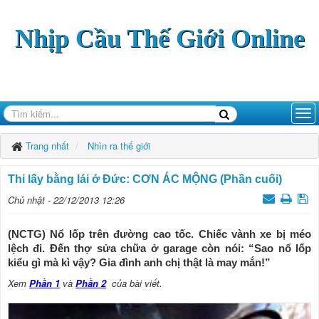
Nhịp Cầu Thế Giới Online
Trang nhất
Nhìn ra thế giới
Thi lấy bằng lái ở Đức: CƠN ÁC MỘNG (Phần cuối)
Chủ nhật - 22/12/2013 12:26
(NCTG) Nổ lốp trên đường cao tốc. Chiếc vành xe bị méo
lệch đi. Đến thợ sửa chữa ở garage còn nói: “Sao nổ lốp
kiểu gì mà kì vậy? Gia đình anh chị thật là may mắn!”
Xem
Phần 1
và
Phần 2
của bài viết.