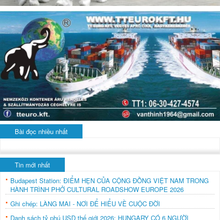
Bài đọc nhiều nhất
Tin mới nhất
Budapest Station: ĐIỂM HẸN CỦA CỘNG ĐỒNG VIỆT NAM TRONG
HÀNH TRÌNH PHỞ CULTURAL ROADSHOW EUROPE 2026
Ghi chép: LÀNG MAI - NƠI ĐỂ HIỂU VỀ CUỘC ĐỜI
Danh sách tỷ phú USD thế giới 2026: HUNGARY CÓ 6 NGƯỜI