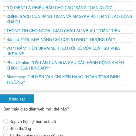
"LỘ DIỆN" LÁ PHIẾU BẦU CHO CÁC "ĐẢNG TOÀN QUỐC"
CHÍNH SÁCH CỦA ĐẢNG TISZA VÀ MAGYAR PÉTER VỀ LAO ĐỘNG
KHÁCH
THÔNG TIN CHO NGOẠI GIAO CHÂU ÂU VỀ VỤ "TRẤN" TIỀN
Bầu cử 2026: KHẢ NĂNG CHỈ CÒN 5 ĐẢNG "THƯỢNG ĐÀI"!
VỤ "TRẤN" TIỀN UKRAINE THEO LỜI KỂ CỦA LUẬT SƯ PHÍA
UKRAINE
Phía Ukraine: "DẤU ẤN CỦA NGA SAU CÁC HÀNH ĐỘNG KHIÊU
KHÍCH CỦA HUNGARY"
Bloomberg: CHUYẾN VẬN CHUYỂN HÀNG "HOÀN TOÀN BÌNH
THƯỜNG"
Khảo sát
Bạn thấy giao diện web mới thế nào?
Đẹp và tiện lợi hơn web cũ
Bình thường
Tôi thích giao diện web cũ hơn