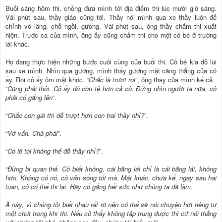
Buổi sáng hôm thi, chồng đưa mình tới địa điểm thi lúc mười giờ sáng.
Vài phút sau, thầy giáo cũng tới. Thầy nói mình qua xe thầy luôn để
chỉnh vô lăng, chỗ ngồi, gương. Vài phút sau, ông thầy chấm thi xuất
hiện. Trước ca của mình, ông ấy cũng chấm thi cho một cô bé ở trường
lái khác.
Họ đang thực hiện những bước cuối cùng của buổi thi. Cô bé kia đỗ lùi
sau xe mình. Nhìn qua gương, mình thấy gương mặt căng thẳng của cô
ấy. Rồi cô ấy ôm mặt khóc. “
Chắc là trượt rồi
”, ông thầy của mình kể cả.
“
Cũng phải thôi. Cô ấy đỗ còn tệ hơn cả cô. Đừng nhìn người ta nữa, cô
phải cố gắng lên
”.
“
Chắc con gái thì dễ trượt hơn con trai thầy nhỉ?
”.
“
Vớ vẩn. Chả phải
”.
“
Có lẽ tôi không thể đỗ thầy nhỉ?
”.
“
Đừng bi quan thế. Cô biết không, cái bằng lái chỉ là cái bằng lái, không
hơn. Không có nó, cô vẫn sống tốt mà. Mặt khác, chưa kể, ngay sau hai
tuần, cô có thể thi lại. Hãy cố gắng hết sức như chúng ta đã làm.
À này, vì chúng tôi biết nhau rất rõ nên có thể sẽ nói chuyện hơi riêng tư
một chút trong khi thi. Nếu cô thấy không tập trung được thì cứ nói thẳng