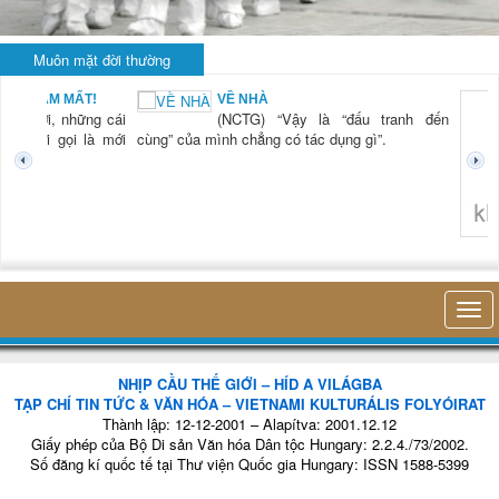
Muôn mặt đời thường
M MẤT!
VỀ NHÀ
, những cái
(NCTG) “Vậy là “đấu tranh đến
i gọi là mới
cùng” của mình chẳng có tác dụng gì”.
không nghĩ tới
NHỊP CẦU THẾ GIỚI – HÍD A VILÁGBA
TẠP CHÍ TIN TỨC & VĂN HÓA – VIETNAMI KULTURÁLIS FOLYÓIRAT
Thành lập: 12-12-2001 – Alapítva: 2001.12.12
Giấy phép của Bộ Di sản Văn hóa Dân tộc Hungary: 2.2.4./73/2002.
Số đăng kí quốc tế tại Thư viện Quốc gia Hungary: ISSN 1588-5399