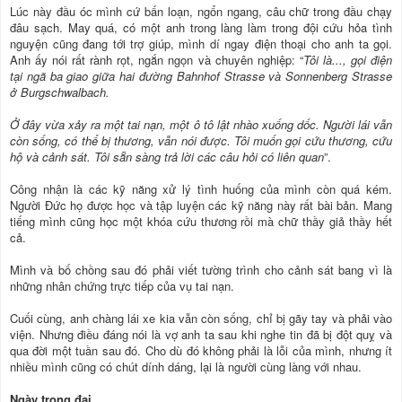
Lúc này đầu óc mình cứ bấn loạn, ngổn ngang, câu chữ trong đầu chạy
đâu sạch. May quá, có một anh trong làng làm trong đội cứu hỏa tình
nguyện cũng đang tới trợ giúp, mình dí ngay điện thoại cho anh ta gọi.
Anh ấy nói rất rành rọt, ngắn ngọn và chuyên nghiệp: “
Tôi là..., gọi điện
tại ngã ba giao giữa hai đường Bahnhof Strasse và Sonnenberg Strasse
ở Burgschwalbach.
Ở đây vừa xảy ra một tai nạn, một ô tô lật nhào xuống dốc. Người lái vẫn
còn sống, có thể bị thương, vẫn nói được. Tôi muốn gọi cứu thương, cứu
hộ và cảnh sát. Tôi sẵn sàng trả lời các câu hỏi có liên quan
”.
Công nhận là các kỹ năng xử lý tình huống của mình còn quá kém.
Người Đức họ được học và tập luyện các kỹ năng này rất bài bản. Mang
tiếng mình cũng học một khóa cứu thương rồi mà chữ thầy giả thầy hết
cả.
Mình và bố chồng sau đó phải viết tường trình cho cảnh sát bang vì là
những nhân chứng trực tiếp của vụ tai nạn.
Cuối cùng, anh chàng lái xe kia vẫn còn sống, chỉ bị gãy tay và phải vào
viện. Nhưng điều đáng nói là vợ anh ta sau khi nghe tin đã bị đột quỵ và
qua đời một tuần sau đó. Cho dù đó không phải là lỗi của mình, nhưng ít
nhiều mình cũng có chút dính dáng, lại là người cùng làng với nhau.
Ngày trọng đại