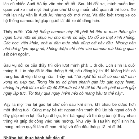
lần dù chiếc Audi A3 ấy vẫn còn rất tốt. Sau khi đổi xe, mình muốn làm
quen với xe mới một thời gian chứ không muốn chủ quan đi thi luôn. Xe
mới lần này vẫn là Audi A3 nhưng đời mới nhất. Và đặc biệt trong xe có
hệ thống camera trợ giúp người lái đỗ xe dễ dàng hơn.
Thầy cười: “
Cái hệ thống camera này tôi phải bỏ tiền ra mua thêm gần
ngàn Euro nữa để phục vụ cho mình cô đấy. Cô đỗ xe thật kinh khủng.
Các học viên khác, chả ai đến mức phải dùng cái này đâu. Nhưng nên
nhớ đừng lạm dụng nó, không được chỉ nhìn vào camera mà không quan
sát bên ngoài
”.
Sau vụ đổi xe của thầy thì đến lượt mình phải... đi đẻ. Lịch sinh là cuối
tháng 8. Lúc này đã là đầu tháng 8 rồi, nếu đăng ký thi thì không biết có
trùng lúc đi viện không nữa. Thầy nói: “
Tôi nghĩ tốt nhất cô nên đợi sinh
xong rồi tiếp tục. Trong khi thi có phần phanh gấp lúc gặp nguy hiểm,
chúng ta phải lái xe tốc độ 40-50km/h và khi tôi hô thì cô phải phanh gấp
ngay lập tức. Tôi thấy quá nguy hiểm nếu cô mang bầu to thế này
”.
Vậy là mọi thứ lại gác lại chờ đến sau khi sinh, khi cháu bé được hơn
một tháng tuổi. Cũng may bé rất ngoan nên tranh thủ lúc bà ngoại còn ở
đây giúp mình lại tiếp tục đi học, khi bà ngoại về thì ông bà nội thay nhau
trông và giúp đỡ công việc nấu nướng. Như vậy là sau khi nghỉ sinh hai
tháng, mình quyết tâm đi học trở lại và đến đầu tháng 12 thì đi thi.
Những bài thực hành bất đắc dĩ