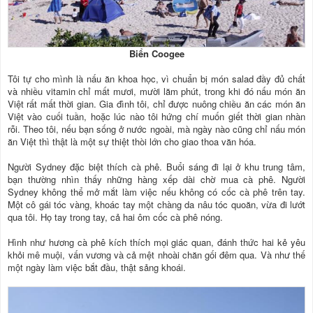
Biển Coogee
Tôi tự cho mình là nấu ăn khoa học, vì chuẩn bị món salad đầy đủ chất
và nhiều vitamin chỉ mất mươi, mười lăm phút, trong khi đó nấu món ăn
Việt rất mất thời gian. Gia đình tôi, chỉ được nuông chiều ăn các món ăn
Việt vào cuối tuần, hoặc lúc nào tôi hứng chí muốn giết thời gian nhàn
rỗi. Theo tôi, nếu bạn sống ở nước ngoài, mà ngày nào cũng chỉ nấu món
ăn Việt thì thật là một sự thiệt thòi lớn cho giao thoa văn hóa.
Người Sydney đặc biệt thích cà phê. Buổi sáng đi lại ở khu trung tâm,
bạn thường nhìn thấy những hàng xếp dài chờ mua cà phê. Người
Sydney không thể mở mắt làm việc nếu không có cốc cà phê trên tay.
Một cô gái tóc vàng, khoác tay một chàng da nâu tóc quoăn, vừa đi lướt
qua tôi. Họ tay trong tay, cả hai ôm cốc cà phê nóng.
Hình như hương cà phê kích thích mọi giác quan, đánh thức hai kẻ yêu
khỏi mê muội, vấn vương và cả mệt nhoài chăn gối đêm qua. Và như thế
một ngày làm việc bắt đầu, thật sảng khoái.