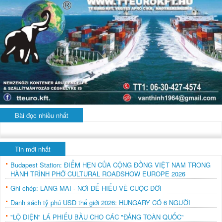
Bài đọc nhiều nhất
Tin mới nhất
Budapest Station: ĐIỂM HẸN CỦA CỘNG ĐỒNG VIỆT NAM TRONG
HÀNH TRÌNH PHỞ CULTURAL ROADSHOW EUROPE 2026
Ghi chép: LÀNG MAI - NƠI ĐỂ HIỂU VỀ CUỘC ĐỜI
Danh sách tỷ phú USD thế giới 2026: HUNGARY CÓ 6 NGƯỜI
"LỘ DIỆN" LÁ PHIẾU BẦU CHO CÁC "ĐẢNG TOÀN QUỐC"