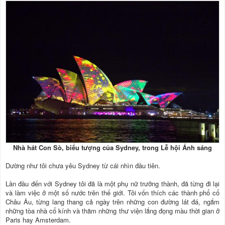
Nhà hát Con Sò, biểu tượng của Sydney, trong Lễ hội Ánh sáng
Dường như tôi chưa yêu Sydney từ cái nhìn đầu tiên.
Lần đầu đến với Sydney tôi đã là một phụ nữ trưởng thành, đã từng đi lại
và làm việc ở một số nước trên thế giới. Tôi vốn thích các thành phổ cổ
Châu Âu, từng lang thang cả ngày trên những con đường lát đá, ngắm
những tòa nhà cổ kính và thăm những thư viện lắng đọng màu thời gian ở
Paris hay Amsterdam.