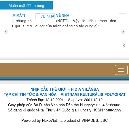
Muôn mặt đời thường
KHI RỬA BÁT CHỈ
ấu tranh đến
LÀ... RỬA BÁT
(NCTG) “Lần đầu
gì”.
tiên tôi thấy hơi
thở của mình, sự
hiện diện của mình
trong cái công việc
nhỏ bé đó mà
không thuận
không nghĩ tới bất kỳ điều gì khác. Thật là vi...
khảo sát đ
cứu thị trườ
NHỊP CẦU THẾ GIỚI – HÍD A VILÁGBA
TẠP CHÍ TIN TỨC & VĂN HÓA – VIETNAMI KULTURÁLIS FOLYÓIRAT
Thành lập: 12-12-2001 – Alapítva: 2001.12.12
Giấy phép của Bộ Di sản Văn hóa Dân tộc Hungary: 2.2.4./73/2002.
Số đăng kí quốc tế tại Thư viện Quốc gia Hungary: ISSN 1588-5399
Powered by
NukeViet
- a product of
VINADES.,JSC