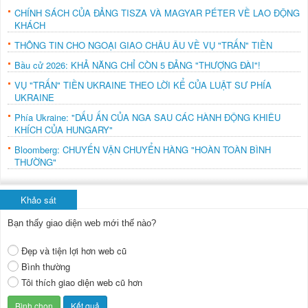
CHÍNH SÁCH CỦA ĐẢNG TISZA VÀ MAGYAR PÉTER VỀ LAO ĐỘNG
KHÁCH
THÔNG TIN CHO NGOẠI GIAO CHÂU ÂU VỀ VỤ "TRẤN" TIỀN
Bầu cử 2026: KHẢ NĂNG CHỈ CÒN 5 ĐẢNG "THƯỢNG ĐÀI"!
VỤ "TRẤN" TIỀN UKRAINE THEO LỜI KỂ CỦA LUẬT SƯ PHÍA
UKRAINE
Phía Ukraine: "DẤU ẤN CỦA NGA SAU CÁC HÀNH ĐỘNG KHIÊU
KHÍCH CỦA HUNGARY"
Bloomberg: CHUYẾN VẬN CHUYỂN HÀNG "HOÀN TOÀN BÌNH
THƯỜNG"
Khảo sát
Bạn thấy giao diện web mới thế nào?
Đẹp và tiện lợi hơn web cũ
Bình thường
Tôi thích giao diện web cũ hơn