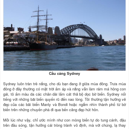
Cầu cảng Sydney
Sydney luôn tràn trề nắng, cho dù bạn đang ở giữa mùa đông. Trưa mùa
đông ở đây thường có mặt trời ấm áp và nắng vẫn làm rám má hồng con
gái, tô ấm màu da các chân dài lấm cát thả bộ dọc bờ biển. Sydney nổi
tiếng với những bãi biển quyến rũ đến nao lòng. Tôi thường tận hưởng vẻ
đẹp của các bãi biển Manly và Bondi hoặc ngắm nhìn thành phố từ bờ
biển trên những chuyến phà đi qua bến cảng đẹp hút hồn.
Mỗi lúc như vậy, chỉ ước mình như con mòng biển tự do tung cánh, đậu
trên đầu sóng, tận hưởng cái tròng trành vô định, mà với chúng, lạ thay