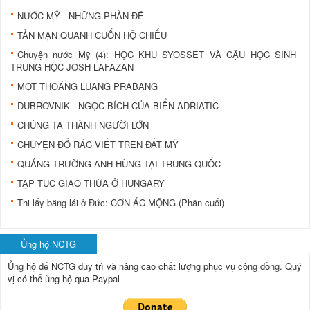
NƯỚC MỸ - NHỮNG PHẢN ĐỀ
TẢN MẠN QUANH CUỐN HỘ CHIẾU
Chuyện nước Mỹ (4): HỌC KHU SYOSSET VÀ CẬU HỌC SINH
TRUNG HỌC JOSH LAFAZAN
MỘT THOÁNG LUANG PRABANG
DUBROVNIK - NGỌC BÍCH CỦA BIỂN ADRIATIC
CHÚNG TA THÀNH NGƯỜI LỚN
CHUYỆN ĐỔ RÁC VIẾT TRÊN ĐẤT MỸ
QUẢNG TRƯỜNG ANH HÙNG TẠI TRUNG QUỐC
TẬP TỤC GIAO THỪA Ở HUNGARY
Thi lấy bằng lái ở Đức: CƠN ÁC MỘNG (Phần cuối)
Ủng hộ NCTG
Ủng hộ để NCTG duy trì và nâng cao chất lượng phục vụ cộng đồng.
Quý
vị có thể ủng hộ qua Paypal