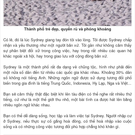
Thành phố trẻ đẹp, quyến rũ và phóng khoáng
Có lẽ, đó là lúc Sydney giang tay đón tôi vào lòng. Tôi được Sydney chấp
nhận và yêu thương như một người bản xứ. Tôi gần như không cảm thấy
sự phân biệt đối xử trong công việc, hay trong rất nhiều các quan hệ
khác ngoài xã hội, hay trong giao lưu với cộng đồng bản xứ.
Sydney là một thành phố rất đa dạng về chủng tộc, hình như phải đến
một nửa số dân đến từ nhiều các quốc gia khác nhau. Khoảng 30% dân
số không nói tiếng Anh. Những ngôn ngữ được sử dụng tương đối phổ
biến trong gia đình là tiếng Trung Quốc, Indonesia, Hy Lạp, Nga và Việt...
Bạn sẽ cảm thấy thật đặc biệt khi lên tàu điện có thể nghe rất nhiều thứ
tiếng, cứ như là một thế giới thu nhỏ, một bài tình ca được hát lên bằng
nhiều ngôn ngữ khác nhau.
Bạn có thể dễ dàng sống, học tập và làm việc tại Sydney. Người nhập cư
ở Sydney, nếu thực sự cố gắng hoà đồng, có thể hoà nhập vào cuộc
sống và có những công việc tương đối phù hợp chẳng khó khăn gì.