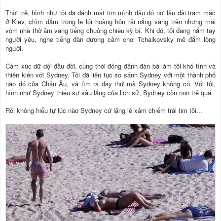
Thời trẻ, hình như tôi đã đánh mất tim mình đâu đó nơi lâu đài trầm mặc
ở Kiev, chìm đắm trong le lói hoàng hôn rải nắng vàng trên những mái
vòm nhà thờ âm vang tiếng chuông chiều kỳ bí. Khi đó, tôi đang nắm tay
người yêu, nghe tiếng đàn dương cầm chơi Tchaikovsky mê đắm lòng
người.
Cảm xúc dữ dội đầu đời, cùng thói đỏng đảnh đàn bà làm tôi khó tính và
thiên kiến với Sydney. Tôi đã liên tục so sánh Sydney với một thành phố
nào đó của Châu Âu, và tìm ra đầy thứ mà Sydney không có. Với tôi,
hình như Sydney thiếu sự sâu lắng của lịch sử, Sydney còn non trẻ quá.
Rồi không hiểu tự lúc nào Sydney cứ lặng lẽ xâm chiếm trái tim tôi...