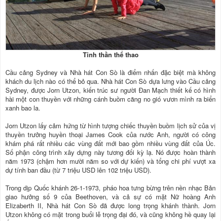
Tinh thần thể thao
Cầu cảng Sydney và Nhà hát Con Sò là điểm nhấn đặc biệt mà không
khách du lịch nào có thể bỏ qua. Nhà hát Con Sò dựa lưng vào Cầu cảng
Sydney, được Jorn Utzon, kiến trúc sư người Đan Mạch thiết kế có hình
hài một con thuyền với những cánh buồm căng no gió vươn mình ra biển
xanh bao la.
Jorn Utzon lấy cảm hứng từ hình tượng chiếc thuyền buồm lịch sử của vị
thuyền trưởng huyền thoại James Cook của nước Anh, người có công
khám phá rất nhiều các vùng đất mới bao gồm nhiều vùng đất của Úc.
Số phận công trình xây dựng này tương đối kỳ lạ. Nó được hoàn thành
năm 1973 (chậm hơn mười năm so với dự kiến) và tổng chi phí vượt xa
dự tính ban đầu (từ 7 triệu USD lên 102 triệu USD).
Trong dịp Quốc khánh 26-1-1973, pháo hoa tưng bừng trên nền nhạc Bản
giao hưởng số 9 của Beethoven, và cả sự có mặt Nữ hoàng Anh
Elizaberth II, Nhà hát Con Sò đã được long trọng khánh thành. Jorn
Utzon không có mặt trong buổi lễ trọng đại đó, và cũng không hề quay lại