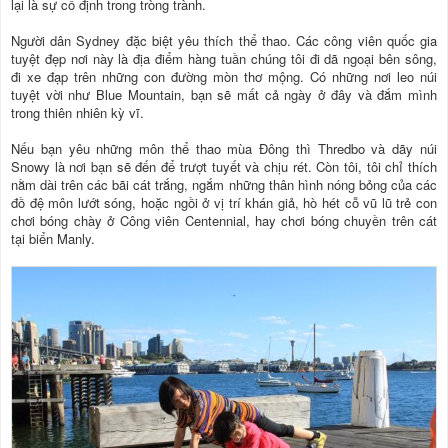
lại là sự cố định trong tròng trành.
Người dân Sydney đặc biệt yêu thích thể thao. Các công viên quốc gia
tuyệt đẹp nơi này là địa điểm hàng tuần chúng tôi đi dã ngoại bên sông,
đi xe đạp trên những con đường mòn thơ mộng. Có những nơi leo núi
tuyệt vời như Blue Mountain, bạn sẽ mất cả ngày ở đây và đắm mình
trong thiên nhiên kỳ vĩ.
Nếu bạn yêu những môn thể thao mùa Đông thì Thredbo và dãy núi
Snowy là nơi bạn sẽ đến để trượt tuyết và chịu rét. Còn tôi, tôi chỉ thích
nằm dài trên các bãi cát trắng, ngắm những thân hình nóng bỏng của các
đồ đệ môn lướt sóng, hoặc ngồi ở vị trí khán giả, hò hét cỗ vũ lũ trẻ con
chơi bóng chày ở Công viên Centennial, hay chơi bóng chuyền trên cát
tại biển Manly.