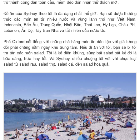
trở thành công dân toàn cầu, mềm dẻo đón nhận thử thách mới.
Đồ ăn của Sydney theo tôi là đa dạng nhất thế giới. Bạn sẽ được thưởng
thức các món ăn từ nhiều nước và vùng lãnh thổ như Việt Nam,
Indonesia, Bắc Âu, Trung Quốc, Nhật Bản, Thái Lan, Hy Lạp, Châu Phi,
Lebanon, Ấn Độ, Tây Ban Nha và tất nhiên của nước Úc.
Phố Oxford nổi tiếng với những nhà hàng món ăn dân tộc với giá tương
đối phải chăng nằm ngay khu trung tâm. Nếu đi ăn với tôi, bạn sẽ bị tôi
tra tấn các món salad. Tôi là kẻ điên khùng, sùng bái salad bất kể đó là
bữa sáng, trưa hay tối. Và Sydney chiều chuộng tôi với vài chục loại
salad từ salad rau, salad thịt, salad cá, đến salad hoa quả.