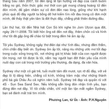
tháng Sáu năm 2007, tôi đến lặng lẽ tận hưởng vẻ đẹp của cánh buồm
trắng no gió, thổn thức giấc mơ thời con gái mong chàng hoàng tử đến
đón mình, để gậm nhấm sự cô đơn đến nao lòng, giống như khi hạnh
phúc quá đủ đầy người ta bỗng dở hơi kiếm tìm nỗi đau trong cô đơn một
mình, để thấy thật yên tâm là đời thực đấy, chẳng phải thiên đường đâu.
Lần thứ hai, tôi đến Nhà hát Con Sò khi nghe tin Jorn Utzon qua đời,
ngày 29-11-2008. Tôi biết hồn ông sẽ đến nơi đây, thăm chốn cũ và hình
như tôi đã gặp ông để chào từ biệt trong đêm hè ấm áp ấy.
Tôi yêu Sydney, không ngây thơ điên dại như tình đầu, nhưng đằm thắm,
chín chắn đầy biết ơn. Sydney ôm ấp tôi, nâng niu những ước mơ tốt đẹp
trong cuộc sống trong tôi, nơi những giá trị khác biệt của con người được
tôn trọng, nơi tôi được là tôi, nắm tay người bạn đời thân yêu của mình
nuôi dạy con cái trong môi trường yêu thương, đa dạng, đa văn hóa.
Sydney như một cô gái trẻ, tuổi mười tám đôi mươi, rực rỡ đủ đầy, với vẻ
đẹp lồ lộ dâng hiến, chẳng cổ kính, không trầm mặc như những thành
phố bà già Châu Âu cả nghìn năm tuổi. Sydney trẻ đẹp và quyến rũ với
4S - Sun Sea Sand Sex. Nếu không sẵn lòng đón nhận tình yêu, bạn
đừng đến nơi đây. Vì tôi chắc chắn, chỉ một lần tận mắt ngắm Sydney,
bạn sẽ đánh mất trái tim mình.
Phương Lan, từ Úc - Ảnh: P.H.Nguyên