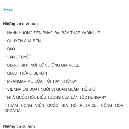
Tweet
Những tin mới hơn
HÀNH HƯƠNG ĐẾN PHÁO ĐÀI BẢY THÁP YADIKULE
CHUYỆN CỦA BEN
ĐẠO
VANG TUYẾT
GIÁNG SINH NƠI XỨ SỞ ÔNG GIÀ NOEL
GIAO THỪA Ở BERLIN
MYANMAR MỞ CỬA, TỐT HAY KHÔNG?
VIENNA LẠI ĐOẠT NGÔI VỊ QUÁN QUÂN THẾ GIỚI
NHÀ QUỐC HỘI, BIỂU TƯỢNG CỦA DÂN TỘC HUNGARY
THĂM CÔNG VIÊN QUỐC GIA HỒ PLITVICE, CỘNG HÒA
CROATIA
Những tin cũ hơn