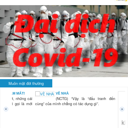
Muôn mặt đời thường
 NAM MẤT!
VỀ NHÀ
“Xời, những cái
(NCTG) “Vậy là “đấu tranh đến
i mới gọi là mới
cùng” của mình chẳng có tác dụng gì”.