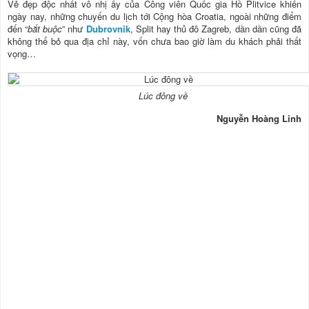
Vẻ đẹp độc nhất vô nhị ấy của Công viên Quốc gia Hồ Plitvice khiến
ngày nay, những chuyến du lịch tới Cộng hòa Croatia, ngoài những điểm
đến “
bắt buộc
” như
Dubrovnik
, Split hay thủ đô Zagreb, dần dần cũng đã
không thể bỏ qua địa chỉ này, vốn chưa bao giờ làm du khách phải thất
vọng…
Lúc đông về
Nguyễn Hoàng Linh