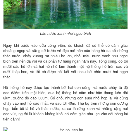
Làn nước xanh như ngọc bích
Ngay khi bước vào cửa công viên, du khách đã có thể có cảm giác
choáng ngợp và sững sờ trước vẻ đẹp mê hồn của hằng hà sa số những
thác nước, chảy xuống rất nhiều hồ lớn, nhỏ, màu nước xanh như ngọc
bích trên nền đá vôi và đá phấn từ hàng ngàn năm nay. Tổng cộng, có tới
mười sáu hồ lớn và hai hồ nhỏ làm thành một hệ thống hồ trên cao và
dưới thấp hơn, và tất cả được nối kết với nhau bởi chín mươi hai ngọn
thác.
Hệ thống hồ này được tạo thành bởi hai con sông, và nước chảy từ độ
cao 636m trên mặt biển, qua hệ thống hồ nằm như bậc thang kéo dài
8km, xuống độ cao 503m. Có chỗ, những con suối nhỏ hợp lại và cùng
chảy vào một hồ cao nhất, và sâu tới 40m. Thả bộ trên những con đường
hẹp, bốn bề là hồ và thác nước, xa xa là rừng xanh và những rặng núi
cao vút, người lữ khách không khỏi có cảm giác như lạc vào cõi bồng lai
tiên cảnh!