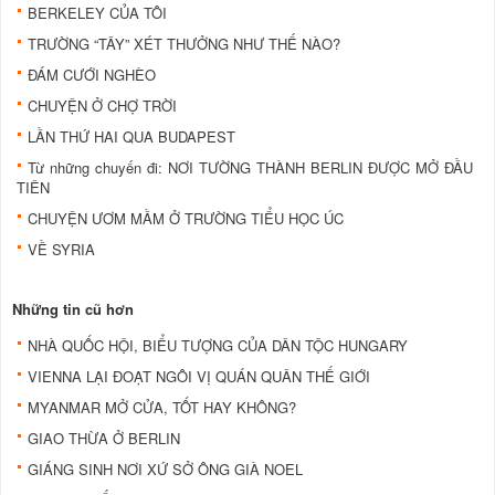
BERKELEY CỦA TÔI
TRƯỜNG “TÂY” XÉT THƯỞNG NHƯ THẾ NÀO?
ĐÁM CƯỚI NGHÈO
CHUYỆN Ở CHỢ TRỜI
LẦN THỨ HAI QUA BUDAPEST
Từ những chuyến đi: NƠI TƯỜNG THÀNH BERLIN ĐƯỢC MỞ ĐẦU
TIÊN
CHUYỆN ƯƠM MẦM Ở TRƯỜNG TIỂU HỌC ÚC
VỀ SYRIA
Những tin cũ hơn
NHÀ QUỐC HỘI, BIỂU TƯỢNG CỦA DÂN TỘC HUNGARY
VIENNA LẠI ĐOẠT NGÔI VỊ QUÁN QUÂN THẾ GIỚI
MYANMAR MỞ CỬA, TỐT HAY KHÔNG?
GIAO THỪA Ở BERLIN
GIÁNG SINH NƠI XỨ SỞ ÔNG GIÀ NOEL