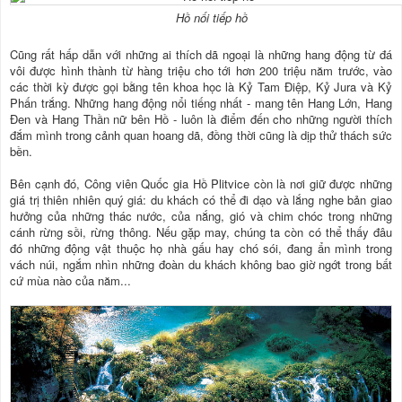
Hồ nối tiếp hồ
Cũng rất hấp dẫn với những ai thích dã ngoại là những hang động từ đá
vôi được hình thành từ hàng triệu cho tới hơn 200 triệu năm trước, vào
các thời kỳ được gọi bằng tên khoa học là Kỷ Tam Điệp, Kỷ Jura và Kỷ
Phấn trắng. Những hang động nổi tiếng nhất - mang tên Hang Lớn, Hang
Đen và Hang Thần nữ bên Hồ - luôn là điểm đến cho những người thích
đắm mình trong cảnh quan hoang dã, đồng thời cũng là dịp thử thách sức
bền.
Bên cạnh đó, Công viên Quốc gia Hồ Plitvice còn là nơi giữ được những
giá trị thiên nhiên quý giá: du khách có thể đi dạo và lắng nghe bản giao
hưởng của những thác nước, của nắng, gió và chim chóc trong những
cánh rừng sồi, rừng thông. Nếu gặp may, chúng ta còn có thể thấy đâu
đó những động vật thuộc họ nhà gấu hay chó sói, đang ẩn mình trong
vách núi, ngắm nhìn những đoàn du khách không bao giờ ngớt trong bất
cứ mùa nào của năm...