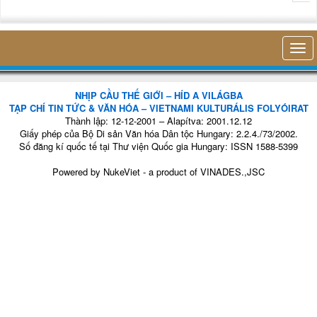
không nghĩ
NHỊP CẦU THẾ GIỚI – HÍD A VILÁGBA
TẠP CHÍ TIN TỨC & VĂN HÓA – VIETNAMI KULTURÁLIS FOLYÓIRAT
Thành lập: 12-12-2001 – Alapítva: 2001.12.12
Giấy phép của Bộ Di sản Văn hóa Dân tộc Hungary: 2.2.4./73/2002.
Số đăng kí quốc tế tại Thư viện Quốc gia Hungary: ISSN 1588-5399
Powered by
NukeViet
- a product of
VINADES.,JSC