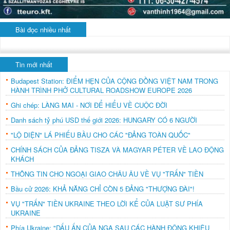
Bài đọc nhiều nhất
Tin mới nhất
Budapest Station: ĐIỂM HẸN CỦA CỘNG ĐỒNG VIỆT NAM TRONG
HÀNH TRÌNH PHỞ CULTURAL ROADSHOW EUROPE 2026
Ghi chép: LÀNG MAI - NƠI ĐỂ HIỂU VỀ CUỘC ĐỜI
Danh sách tỷ phú USD thế giới 2026: HUNGARY CÓ 6 NGƯỜI
"LỘ DIỆN" LÁ PHIẾU BẦU CHO CÁC "ĐẢNG TOÀN QUỐC"
CHÍNH SÁCH CỦA ĐẢNG TISZA VÀ MAGYAR PÉTER VỀ LAO ĐỘNG
KHÁCH
THÔNG TIN CHO NGOẠI GIAO CHÂU ÂU VỀ VỤ "TRẤN" TIỀN
Bầu cử 2026: KHẢ NĂNG CHỈ CÒN 5 ĐẢNG "THƯỢNG ĐÀI"!
VỤ "TRẤN" TIỀN UKRAINE THEO LỜI KỂ CỦA LUẬT SƯ PHÍA
UKRAINE
Phía Ukraine: "DẤU ẤN CỦA NGA SAU CÁC HÀNH ĐỘNG KHIÊU