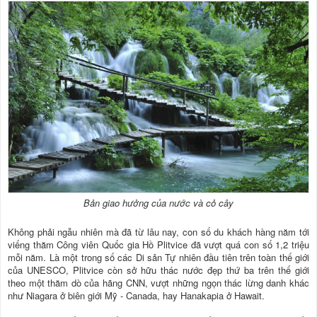
Bản giao hưởng của nước và cỏ cây
Không phải ngẫu nhiên mà đã từ lâu nay, con số du khách hàng năm tới
viếng thăm Công viên Quốc gia Hồ Plitvice đã vượt quá con số 1,2 triệu
mỗi năm. Là một trong số các Di sản Tự nhiên đầu tiên trên toàn thế giới
của UNESCO, Plitvice còn sở hữu thác nước đẹp thứ ba trên thế giới
theo một thăm dò của hãng CNN, vượt những ngọn thác lừng danh khác
như Niagara ở biên giới Mỹ - Canada, hay Hanakapia ở Hawait.