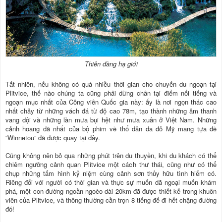
Thiên đàng hạ giới
Tất nhiên, nếu không có quá nhiều thời gian cho chuyến du ngoạn tại
Plitvice, thế nào chúng ta cũng phải dừng chân tại điểm nổi tiếng và
ngoạn mục nhất của Công viên Quốc gia này: ấy là nơi ngọn thác cao
nhất chảy từ những vách đá từ độ cao 78m, tạo thành những âm thanh
vang dội và những làn mưa bụi hệt như mưa xuân ở Việt Nam. Những
cảnh hoang dã nhất của bộ phim về thổ dân da đỏ Mỹ mang tựa đề
“Winnetou” đã được quay tại đây.
Cũng không nên bỏ qua những phút trên du thuyền, khi du khách có thể
chiêm ngưỡng cảnh quan Plitvice một cách thư thái, cũng như có thể
chụp những tấm hình kỷ niệm cùng cảnh sơn thủy hữu tình hiếm có.
Riêng đối với người có thời gian và thực sự muốn dã ngoại muốn khám
phá, một con đường ngoằn ngoèo dài 20km đã được thiết kế trong khuôn
viên của Plitvice, và thông thường cần trọn 8 tiếng để đi hết chặng đường
đó!