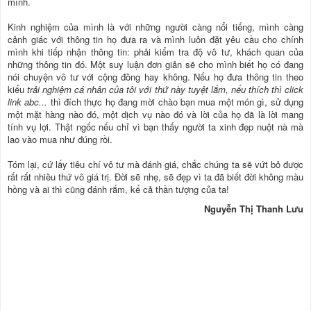
mình.
Kinh nghiệm của mình là với những người càng nổi tiếng, mình càng
cảnh giác với thông tin họ đưa ra và mình luôn đặt yêu cầu cho chính
mình khi tiếp nhận thông tin: phải kiểm tra độ vô tư, khách quan của
những thông tin đó. Một suy luận đơn giản sẽ cho mình biết họ có đang
nói chuyện vô tư với cộng đồng hay không. Nếu họ đưa thông tin theo
kiểu
trải nghiệm cá nhân của tôi với thứ này tuyệt lắm, nếu thích thì click
link abc...
thì đích thực họ đang mời chào bạn mua một món gì, sử dụng
một mặt hàng nào đó, một dịch vụ nào đó và lời của họ đã là lời mang
tính vụ lợi. Thật ngốc nếu chỉ vì bạn thấy người ta xinh đẹp nuột nà mà
lao vào mua như đúng rồi.
Tóm lại, cứ lấy tiêu chí vô tư mà đánh giá, chắc chúng ta sẽ vứt bỏ được
rất rất nhiều thứ vô giá trị. Đời sẽ nhẹ, sẽ đẹp vì ta đã biết đời không màu
hồng và ai thì cũng đánh rắm, kể cả thần tượng của ta!
Nguyễn Thị Thanh Lưu