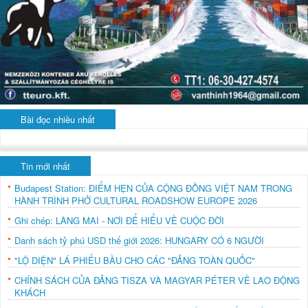
Bài đọc nhiều nhất
Tin mới nhất
Budapest Station: ĐIỂM HẸN CỦA CỘNG ĐỒNG VIỆT NAM TRONG
HÀNH TRÌNH PHỞ CULTURAL ROADSHOW EUROPE 2026
Ghi chép: LÀNG MAI - NƠI ĐỂ HIỂU VỀ CUỘC ĐỜI
Danh sách tỷ phú USD thế giới 2026: HUNGARY CÓ 6 NGƯỜI
"LỘ DIỆN" LÁ PHIẾU BẦU CHO CÁC "ĐẢNG TOÀN QUỐC"
CHÍNH SÁCH CỦA ĐẢNG TISZA VÀ MAGYAR PÉTER VỀ LAO ĐỘNG
KHÁCH