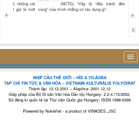
TG) “Xời, những cái
(NCTG) “Vậy là “đấu tranh đến
tươi mới gọi là mới
cùng” của mình chẳng có tác dụng gì”.
không 
NHỊP CẦU THẾ GIỚI – HÍD A VILÁGBA
TẠP CHÍ TIN TỨC & VĂN HÓA – VIETNAMI KULTURÁLIS FOLYÓIRAT
Thành lập: 12-12-2001 – Alapítva: 2001.12.12
Giấy phép của Bộ Di sản Văn hóa Dân tộc Hungary: 2.2.4./73/2002.
Số đăng kí quốc tế tại Thư viện Quốc gia Hungary: ISSN 1588-5399
Powered by
NukeViet
- a product of
VINADES.,JSC