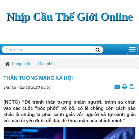
Nhịp Cầu Thế Giới Online
Trang nhất
Góc nhìn
THẦN TƯỢNG MẠNG XÃ HỘI
Thứ ba - 22/12/2020 05:57
(NCTG) “Để tránh thần tượng nhầm người, tránh sa chân
vào các cuộc “bóc phốt” vô bổ, có lẽ chẳng còn cách nào
khác là chúng ta phải cảnh giác với người và tự cảnh giác
với cái tôi yếu đuối dễ dãi, dễ thỏa mãn của chính mình”.