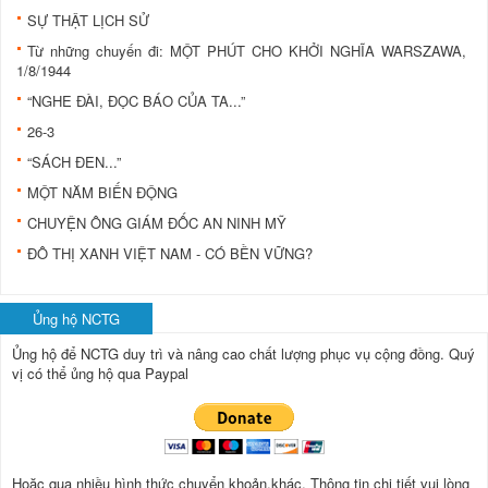
SỰ THẬT LỊCH SỬ
Từ những chuyến đi: MỘT PHÚT CHO KHỞI NGHĨA WARSZAWA,
1/8/1944
“NGHE ĐÀI, ĐỌC BÁO CỦA TA...”
26-3
“SÁCH ĐEN...”
MỘT NĂM BIẾN ĐỘNG
CHUYỆN ÔNG GIÁM ĐỐC AN NINH MỸ
ĐÔ THỊ XANH VIỆT NAM - CÓ BỀN VỮNG?
Ủng hộ NCTG
Ủng hộ để NCTG duy trì và nâng cao chất lượng phục vụ cộng đồng.
Quý
vị có thể ủng hộ qua Paypal
Hoặc qua nhiều hình thức chuyển khoản.khác. Thông tin chi tiết vui lòng