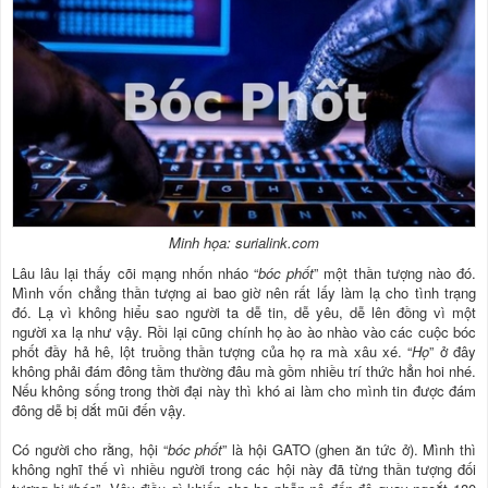
Minh họa: surialink.com
Lâu lâu lại thấy cõi mạng nhốn nháo “
bóc phốt
” một thần tượng nào đó.
Mình vốn chẳng thần tượng ai bao giờ nên rất lấy làm lạ cho tình trạng
đó. Lạ vì không hiểu sao người ta dễ tin, dễ yêu, dễ lên đồng vì một
người xa lạ như vậy. Rồi lại cũng chính họ ào ào nhào vào các cuộc bóc
phốt đầy hả hê, lột truồng thần tượng của họ ra mà xâu xé. “
Họ
” ở đây
không phải đám đông tầm thường đâu mà gồm nhiều trí thức hẳn hoi nhé.
Nếu không sống trong thời đại này thì khó ai làm cho mình tin được đám
đông dễ bị dắt mũi đến vậy.
Có người cho rằng, hội “
bóc phốt
” là hội GATO (ghen ăn tức ở). Mình thì
không nghĩ thế vì nhiều người trong các hội này đã từng thần tượng đối