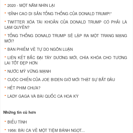
2020 - MỘT NĂM NHÌN LẠI
“ĐỈNH CAO DI SẢN TỔNG THỐNG CỦA DONALD TRUMP!”
TWITTER XÓA TÀI KHOẢN CỦA DONALD TRUMP CÓ PHẢI LÀ
LẠM QUYỀN?
TỔNG THỐNG DONALD TRUMP SẼ LẬP RA MỘT TRANG MẠNG
MỚI?
BÀN PHIẾM VỀ TỰ DO NGÔN LUẬN
LIÊN KẾT BẮC ĐẠI TÂY DƯƠNG MỚI, CHÌA KHÓA CHO TƯƠNG
LAI TỐT ĐẸP HƠN
NƯỚC MỸ VỮNG MẠNH
CUỘC CHIẾN CỦA JOE BIDEN GIỜ MỚI THẬT SỰ BẮT ĐẦU
HẾT PHIM CHƯA?
LADY GAGA VÀ BÀI QUỐC CA HOA KỲ
Những tin cũ hơn
BIỂU TÌNH
1956: BÀI CA VỀ MỘT TIỆM BÁNH NGỌT...