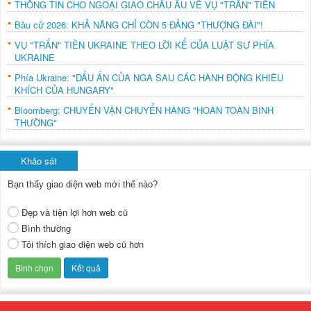
THÔNG TIN CHO NGOẠI GIAO CHÂU ÂU VỀ VỤ "TRẤN" TIỀN
Bầu cử 2026: KHẢ NĂNG CHỈ CÒN 5 ĐẢNG "THƯỢNG ĐÀI"!
VỤ "TRẤN" TIỀN UKRAINE THEO LỜI KỂ CỦA LUẬT SƯ PHÍA
UKRAINE
Phía Ukraine: "DẤU ẤN CỦA NGA SAU CÁC HÀNH ĐỘNG KHIÊU
KHÍCH CỦA HUNGARY"
Bloomberg: CHUYẾN VẬN CHUYỂN HÀNG "HOÀN TOÀN BÌNH
THƯỜNG"
Khảo sát
Bạn thấy giao diện web mới thế nào?
Đẹp và tiện lợi hơn web cũ
Bình thường
Tôi thích giao diện web cũ hơn