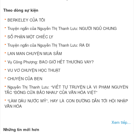
Theo dòng sự kiện
BERKELEY CỦA TÔI
Truyện ngắn của Nguyễn Thị Thanh Lưu: NGƯỜI NGỦ CHUNG
SỐ PHẬN MỘT CHIẾC LY
Truyện ngắn của Nguyễn Thị Thanh Lưu: RA ĐI
LAN MAN CHUYỆN MUA SẮM
Vụ Công Phượng: BAO GIỜ HẾT THƯƠNG VAY?
VU VƠ CHUYỆN HỌC THUẬT
CHUYỆN CỦA BEN
Nguyễn Thị Thanh Lưu: “VIẾT TỰ TRUYỆN LÀ VI PHẠM NGUYÊN
TẮC “ĐÓNG CỬA BẢO NHAU” CỦA VĂN HÓA VIỆT”
“LÀM DÂU NƯỚC MỸ”, HAY LÀ CON ĐƯỜNG DẪN TỚI HỘI NHẬP
VĂN HÓA
Xem tiếp...
Những tin mới hơn