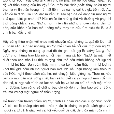
tượng bị “
bóc
”. Vậy điều gì khiến cho họ phẫn nộ đến độ quay ngoắt 180
độ với thần tượng của họ vậy? Coi mấy bài “
bóc phốt
” thấy nhiều người
than là vì tin thần tượng mà mất tiền mua cái nọ cái kia giá trên trời. Ấy,
vấn đề là ở đó! Câu hỏi đặt ra vẫn là: sao bạn đã dễ dàng tin một người
chả quen biết gì như thế? Hồn nhiên tin những thứ vô thưởng vô phạt thì
thôi cũng chẳng sao. Nhưng hồn nhiên tin những chuyện đụng đến túi
tiền, sức khỏe của bạn mà không mảy may tra cứu tìm hiểu thì lỗi là ở
chính bạn đấy chứ!
Hãy cùng thừa nhận với nhau một chuyện này: chúng ta quá dễ lóa mắt
vì nhan sắc, sự hào nhoáng, những biểu hiện bề nổi của một con người.
Ngày nay chúng ta cũng lại quá dễ dãi gắn cái gọi là “
năng lượng tích
cực
” cho những trào lưu nông nổi trên mạng xã hội. Người ta mải miết
đuổi theo các trào lưu thời thượng như thể nếu mình không bắt kịp thì
mình bị tụt hậu. Bạn cảm thấy mình thua kém, cảm thấy mình bị loại ra
khỏi thế giới gồm những người bạn mơ ước nếu bạn không làm theo lời
các KOL, nghĩ theo cách của họ, nói chuyện kiểu giống họ. Thực ra, nếu
bạn có một bản ngã vững chãi, bạn sẽ tự biết cái gì hợp với mình để tìm
đến nó, ai hợp với mình để kết nối với họ và kể cả chỉ có mỗi một mình
một đường, bạn cũng sẽ chẳng bao giờ cô đơn, chẳng bao giờ vì trống
trải mà vớ đại một người để thần tượng.
Để tránh thần tượng nhầm người, tránh sa chân vào các cuộc “
bóc phốt
”
vô bổ, có lẽ chẳng còn cách nào khác là chúng ta phải cảnh giác với
người và tự cảnh giác với cái tôi yếu đuối dễ dãi, dễ thỏa mãn của chính