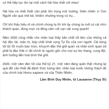
có thể tiếp tục tồn tại một cách hài hòa nhất với nhau!
Hài hòa và nhất thiết cần phải tôn trọng môi trường, thiên nhiên vì Con
Người vẫn quá nhỏ bé, khiêm nhường trong vũ trụ...
Chỉ khi thấu hiểu rõ về chính chúng ta thì khi ấy chúng ta mới có cái nhìn
khách quan, đúng mực và đồng cảm với vạn vật xung quanh!
Năm 2020 cũng nhắc cho nhân loại thấy bản chất tối tăm của những xã
hội độc tài, toàn trị, bóp chết khát vọng Tự Do của con người. Cái bóng
tối tội lỗi muốn bao trùm, khuynh đảo thế giới quan và nhân sinh quan sẽ
phải bị đào thải vì đó chính là nguồn gốc cho mọi sự leo thang, xung đột,
ảnh hưởng đến hoà bình thế giới.
2020, một năm đen tối của thế kỷ 21, một năm đáng quên thật nhưng lại
quá đỗi cần thiết để đánh thức lương tâm nhân loại trước những thách đố
của chính loài Homo sapiens và của Thiên Nhiên.
Lâm Bình Duy Nhiên, từ Lausanne (Thụy Sĩ)