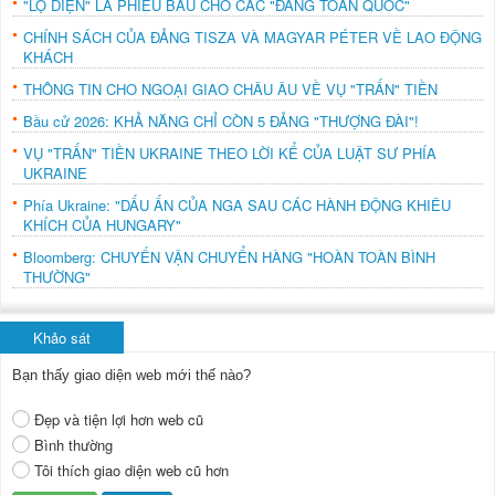
"LỘ DIỆN" LÁ PHIẾU BẦU CHO CÁC "ĐẢNG TOÀN QUỐC"
CHÍNH SÁCH CỦA ĐẢNG TISZA VÀ MAGYAR PÉTER VỀ LAO ĐỘNG
KHÁCH
THÔNG TIN CHO NGOẠI GIAO CHÂU ÂU VỀ VỤ "TRẤN" TIỀN
Bầu cử 2026: KHẢ NĂNG CHỈ CÒN 5 ĐẢNG "THƯỢNG ĐÀI"!
VỤ "TRẤN" TIỀN UKRAINE THEO LỜI KỂ CỦA LUẬT SƯ PHÍA
UKRAINE
Phía Ukraine: "DẤU ẤN CỦA NGA SAU CÁC HÀNH ĐỘNG KHIÊU
KHÍCH CỦA HUNGARY"
Bloomberg: CHUYẾN VẬN CHUYỂN HÀNG "HOÀN TOÀN BÌNH
THƯỜNG"
Khảo sát
Bạn thấy giao diện web mới thế nào?
Đẹp và tiện lợi hơn web cũ
Bình thường
Tôi thích giao diện web cũ hơn