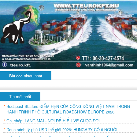
Bài đọc nhiều nhất
Tin mới nhất
Budapest Station: ĐIỂM HẸN CỦA CỘNG ĐỒNG VIỆT NAM TRONG
HÀNH TRÌNH PHỞ CULTURAL ROADSHOW EUROPE 2026
Ghi chép: LÀNG MAI - NƠI ĐỂ HIỂU VỀ CUỘC ĐỜI
Danh sách tỷ phú USD thế giới 2026: HUNGARY CÓ 6 NGƯỜI