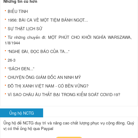
Những tin cũ hơn
BIỂU TÌNH
1956: BÀI CA VỀ MỘT TIỆM BÁNH NGỌT...
SỰ THẬT LỊCH SỬ
Từ những chuyến đi: MỘT PHÚT CHO KHỞI NGHĨA WARSZAWA,
1/8/1944
“NGHE ĐÀI, ĐỌC BÁO CỦA TA...”
26-3
“SÁCH ĐEN...”
CHUYỆN ÔNG GIÁM ĐỐC AN NINH MỸ
ĐÔ THỊ XANH VIỆT NAM - CÓ BỀN VỮNG?
VÌ SAO CHÂU ÂU THẤT BẠI TRONG KIỂM SOÁT COVID-19?
Ủng hộ NCTG
Ủng hộ để NCTG duy trì và nâng cao chất lượng phục vụ cộng đồng.
Quý
vị có thể ủng hộ qua Paypal