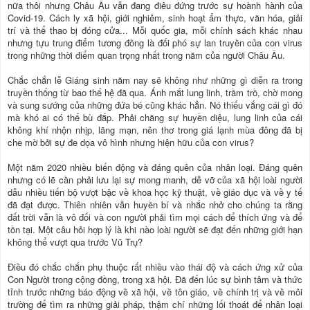
nữa thôi nhưng Châu Âu vẫn đang điêu đứng trước sự hoành hành của
Covid-19. Cách ly xã hội, giới nghiêm, sinh hoạt ẩm thực, văn hóa, giải
trí và thể thao bị đóng cửa... Mỗi quốc gia, mỗi chính sách khác nhau
nhưng tựu trung điểm tương đồng là đối phó sự lan truyền của con virus
trong những thời điểm quan trọng nhất trong năm của người Châu Âu.
Chắc chắn lễ Giáng sinh năm nay sẽ không như những gì diễn ra trong
truyền thống từ bao thế hệ đã qua. Ánh mắt lung linh, trầm trồ, chờ mong
và sung sướng của những đứa bé cũng khác hẳn. Nó thiếu vắng cái gì đó
mà khó ai có thể bù đắp. Phải chăng sự huyền diệu, lung linh của cái
không khí nhộn nhịp, lãng mạn, nên thơ trong giá lạnh mùa đông đã bị
che mờ bởi sự đe dọa vô hình nhưng hiện hữu của con virus?
Một năm 2020 nhiều biến động và đáng quên của nhân loại. Đáng quên
nhưng có lẽ cần phải lưu lại sự mong manh, dễ vỡ của xã hội loài người
dẫu nhiều tiến bộ vượt bậc về khoa học kỹ thuật, về giáo dục và về y tế
đã đạt được. Thiên nhiên vẫn huyền bí và nhắc nhở cho chúng ta rằng
đất trời vẫn là vô đối và con người phải tìm mọi cách để thích ứng và để
tồn tại. Một câu hỏi hợp lý là khi nào loài người sẽ đạt đến những giới hạn
không thể vượt qua trước Vũ Trụ?
Điều đó chắc chắn phụ thuộc rất nhiều vào thái độ và cách ứng xử của
Con Người trong cộng đồng, trong xã hội. Đã đến lúc sự bình tâm và thức
tỉnh trước những báo động về xã hội, về tôn giáo, về chính trị và về môi
trường để tìm ra những giải pháp, thậm chí những lối thoát để nhân loại