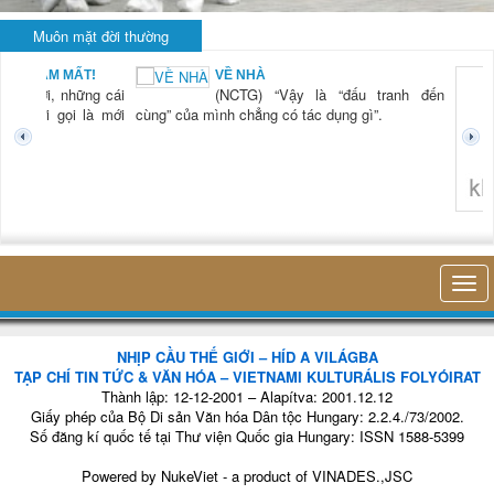
Muôn mặt đời thường
BẠN NAM MẤT!
VỀ NHÀ
TG) “Xời, những cái
(NCTG) “Vậy là “đấu tranh đến
tươi mới gọi là mới
cùng” của mình chẳng có tác dụng gì”.
không 
NHỊP CẦU THẾ GIỚI – HÍD A VILÁGBA
TẠP CHÍ TIN TỨC & VĂN HÓA – VIETNAMI KULTURÁLIS FOLYÓIRAT
Thành lập: 12-12-2001 – Alapítva: 2001.12.12
Giấy phép của Bộ Di sản Văn hóa Dân tộc Hungary: 2.2.4./73/2002.
Số đăng kí quốc tế tại Thư viện Quốc gia Hungary: ISSN 1588-5399
Powered by
NukeViet
- a product of
VINADES.,JSC