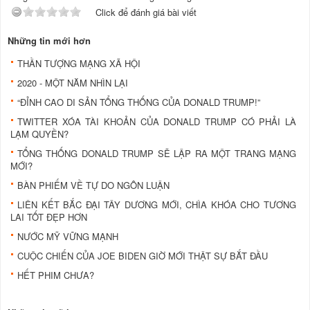
Click để đánh giá bài viết
Những tin mới hơn
THẦN TƯỢNG MẠNG XÃ HỘI
2020 - MỘT NĂM NHÌN LẠI
“ĐỈNH CAO DI SẢN TỔNG THỐNG CỦA DONALD TRUMP!”
TWITTER XÓA TÀI KHOẢN CỦA DONALD TRUMP CÓ PHẢI LÀ
LẠM QUYỀN?
TỔNG THỐNG DONALD TRUMP SẼ LẬP RA MỘT TRANG MẠNG
MỚI?
BÀN PHIẾM VỀ TỰ DO NGÔN LUẬN
LIÊN KẾT BẮC ĐẠI TÂY DƯƠNG MỚI, CHÌA KHÓA CHO TƯƠNG
LAI TỐT ĐẸP HƠN
NƯỚC MỸ VỮNG MẠNH
CUỘC CHIẾN CỦA JOE BIDEN GIỜ MỚI THẬT SỰ BẮT ĐẦU
HẾT PHIM CHƯA?