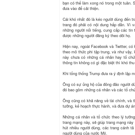
bạn có thể làm xong nó trong một tuần. S
đưa vào để cải thiện.
Cái khó nhất đó là kéo người dùng đến t
trang đó phải có nội dung hấp dẫn. Vì 
những người nổi tiếng, cung cấp các tin
được những người đăng ký theo dõi họ.
Hiện nay, ngoài Facebook và Twitter, có
theo mô thức phi tập trung, và như vậy, 
này chưa có những cá nhân hay tổ chức
thông tin không có gì đặc biệt thì khó th
Khi tổng thống Trump đưa ra ý định lập m
Ông có sự ủng hộ của đông đảo người dùn
đó bao gồm những cá nhân và các tổ chứ
Ông cũng có khả năng về tài chính, và t
tưởng, kế hoạch thực hành, và đưa dự án 
Những cá nhân và tổ chức theo lý tưởn
trang mạng này, sẽ giúp trang mạng này tr
hút nhiều người dùng, các trang cánh 
người dùng của nước Mỹ.