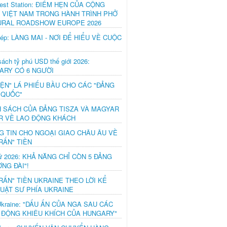
est Station: ĐIỂM HẸN CỦA CỘNG
 VIỆT NAM TRONG HÀNH TRÌNH PHỞ
URAL ROADSHOW EUROPE 2026
hép: LÀNG MAI - NƠI ĐỂ HIỂU VỀ CUỘC
ách tỷ phú USD thế giới 2026:
ARY CÓ 6 NGƯỜI
IỆN" LÁ PHIẾU BẦU CHO CÁC "ĐẢNG
 QUỐC"
H SÁCH CỦA ĐẢNG TISZA VÀ MAGYAR
R VỀ LAO ĐỘNG KHÁCH
G TIN CHO NGOẠI GIAO CHÂU ÂU VỀ
RẤN" TIỀN
ử 2026: KHẢ NĂNG CHỈ CÒN 5 ĐẢNG
NG ĐÀI"!
RẤN" TIỀN UKRAINE THEO LỜI KỂ
LUẬT SƯ PHÍA UKRAINE
Ukraine: "DẤU ẤN CỦA NGA SAU CÁC
 ĐỘNG KHIÊU KHÍCH CỦA HUNGARY"