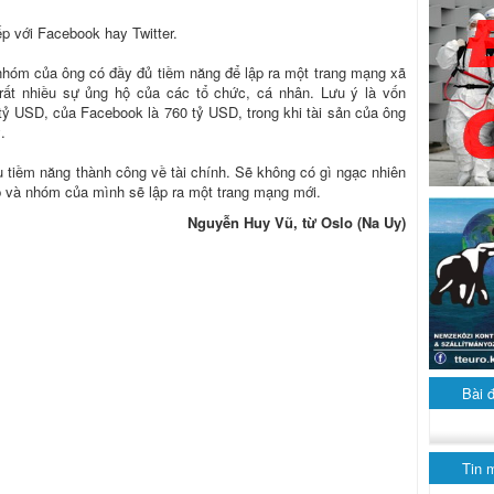
ếp với Facebook hay Twitter.
nhóm của ông có đầy đủ tiềm năng để lập ra một trang mạng xã
rất nhiều sự ủng hộ của các tổ chức, cá nhân. Lưu ý là vốn
0 tỷ USD, của Facebook là 760 tỷ USD, trong khi tài sản của ông
.
u tiềm năng thành công về tài chính. Sẽ không có gì ngạc nhiên
 và nhóm của mình sẽ lập ra một trang mạng mới.
Nguyễn Huy Vũ, từ Oslo (Na Uy)
Bài 
Tin 