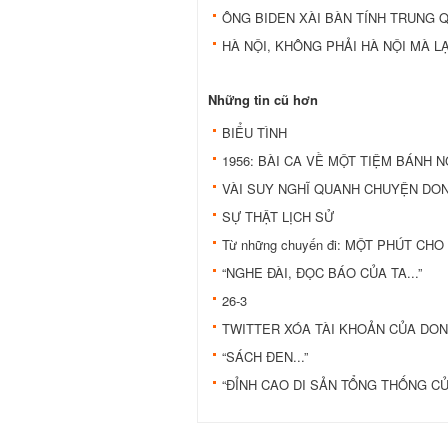
ÔNG BIDEN XÀI BÀN TÍNH TRUNG 
HÀ NỘI, KHÔNG PHẢI HÀ NỘI MÀ LẠ
Những tin cũ hơn
BIỂU TÌNH
1956: BÀI CA VỀ MỘT TIỆM BÁNH NG
VÀI SUY NGHĨ QUANH CHUYỆN DON
SỰ THẬT LỊCH SỬ
Từ những chuyến đi: MỘT PHÚT CH
“NGHE ĐÀI, ĐỌC BÁO CỦA TA...”
26-3
TWITTER XÓA TÀI KHOẢN CỦA DON
“SÁCH ĐEN...”
“ĐỈNH CAO DI SẢN TỔNG THỐNG C