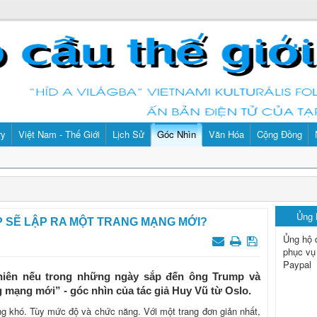
ry
Việt Nam - Thế Giới
Lịch Sử
Góc Nhìn
Văn Hóa
Cộng Đồng
Ủng
 SẼ LẬP RA MỘT TRANG MẠNG MỚI?
Ủng hộ 
phục vụ
Paypal
hiên nếu trong những ngày sắp đến ông Trump và
 mạng mới” - góc nhìn của tác giả Huy Vũ từ Oslo.
g khó. Tùy mức độ và chức năng. Với một trang đơn giản nhất,