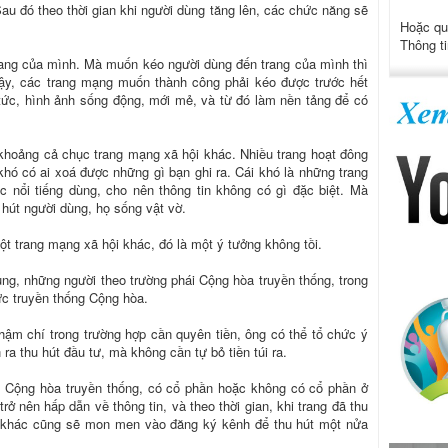
au đó theo thời gian khi người dùng tăng lên, các chức năng sẽ
Hoặc qu
Thông ti
rang của mình. Mà muốn kéo người dùng đến trang của mình thì
vậy, các trang mạng muốn thành công phải kéo được trước hết
 tức, hình ảnh sống động, mới mẻ, và từ đó làm nền tảng để có
 khoảng cả chục trang mạng xã hội khác. Nhiều trang hoạt đông
khó có ai xoá được những gì bạn ghi ra. Cái khó là những trang
 nổi tiếng dùng, cho nên thông tin không có gì đặc biệt. Mà
u hút người dùng, họ sống vật vờ.
ột trang mạng xã hội khác, đó là một ý tưởng không tồi.
g, những người theo trường phái Cộng hòa truyền thống, trong
c truyền thống Cộng hòa.
hậm chí trong trường hợp cần quyên tiền, ông có thể tổ chức ý
ra thu hút đầu tư, mà không cần tự bỏ tiền túi ra.
g Cộng hòa truyền thống, có cổ phần hoặc không có cổ phần ở
ở nên hấp dẫn về thông tin, và theo thời gian, khi trang đã thu
tả khác cũng sẽ mon men vào đăng ký kênh để thu hút một nửa