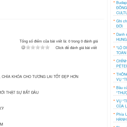
Budap
ĐỒNG
CULT
Ghi c
ĐỜI
Danh s
HUNG
Tổng số điểm của bài viết là: 0 trong 0 đánh giá
"LỘ D
Click để đánh giá bài viết
TOÀN
CHÍN
PÉTE
THÔN
, CHÌA KHÓA CHO TƯƠNG LAI TỐT ĐẸP HƠN
VỤ "T
Bầu c
MỚI THẬT SỰ BẮT ĐẦU
"THƯỢ
VỤ "T
CỦA 
KỲ
Phía 
HÀNH
SM