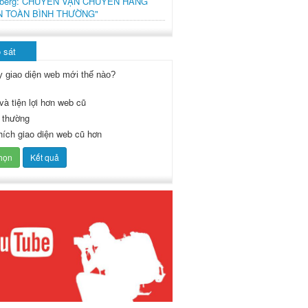
mberg: CHUYẾN VẬN CHUYỂN HÀNG
N TOÀN BÌNH THƯỜNG"
 sát
y giao diện web mới thế nào?
và tiện lợi hơn web cũ
 thường
thích giao diện web cũ hơn