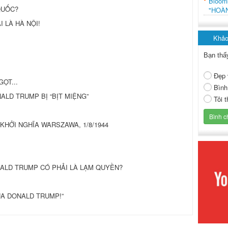
Bloo
QUỐC?
"HOÀ
I LÀ HÀ NỘI!
Khảo
Bạn thấ
Đẹp 
ỌT...
Bình
ALD TRUMP BỊ “BỊT MIỆNG”
Tôi 
O KHỞI NGHĨA WARSZAWA, 1/8/1944
ALD TRUMP CÓ PHẢI LÀ LẠM QUYỀN?
ỦA DONALD TRUMP!”