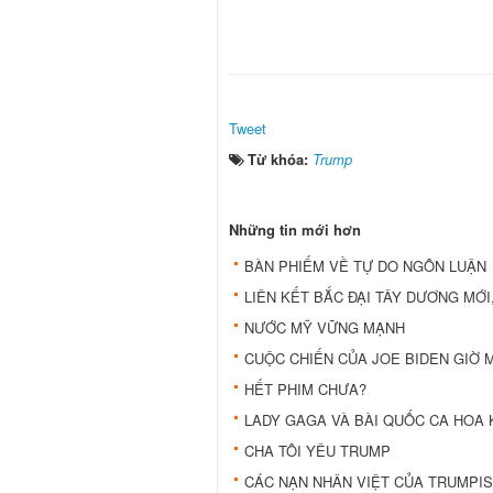
Tweet
Từ khóa:
Trump
Những tin mới hơn
BÀN PHIẾM VỀ TỰ DO NGÔN LUẬN
LIÊN KẾT BẮC ĐẠI TÂY DƯƠNG MỚI
NƯỚC MỸ VỮNG MẠNH
CUỘC CHIẾN CỦA JOE BIDEN GIỜ 
HẾT PHIM CHƯA?
LADY GAGA VÀ BÀI QUỐC CA HOA 
CHA TÔI YÊU TRUMP
CÁC NẠN NHÂN VIỆT CỦA TRUMPI