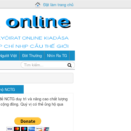
Đặt làm trang chủ
Người Việt
Đời Thường
Nhìn Ra TG
 hộ NCTG
để NCTG duy trì và nâng cao chất lượng
 cộng đồng.
Quý vị có thể ủng hộ qua