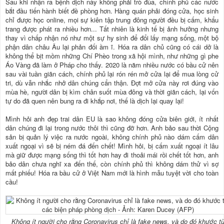
Sau khi nhận ra bệnh dịch này không phải trò đùa, chính phủ các nước
bắt đầu tiến hành biết đề phòng hơn. Hàng quán phải đóng cửa, học sinh
chỉ được học online, mọi sự kiên tập trung đông người đều bị cấm, khẩu
trang được phát ra nhiều hơn... Tất nhiên là kinh tế bị ảnh hưởng nhưng
thay vì chấp nhận nó như một sự hy sinh để đổi lấy mạng sống, một bộ
phận dân châu Âu lại phản đối ầm ĩ. Hóa ra dân chủ cũng có cái dở là
không thể bịt mồm những Chí Phèo trong xã hội mình, như những gì phe
Áo Vàng đã làm ở Pháp cho thấy. 2020 là năm nhiều nước có bầu cử nên
sau vài tuần giãn cách, chính phủ lại rón rén mở cửa lại để mua lòng cử
tri, dù vẫn nhắc nhở dân chúng cẩn thận. Đợt mở cửa này rơi đúng vào
mùa hè, người dân bị kìm chân suốt mùa đông và thời giãn cách, lại vốn
tự do đã quen nên bung ra đi khắp nơi, thế là dịch lại quay lại!
Mình hỏi anh đẹp trai dân EU là sao không đóng cửa biên giới, ít nhất
dân chúng đi lại trong nước thôi thì cũng đỡ hơn. Anh bảo sau thời Cộng
sản bị quản lý việc ra nước ngoài, không chính phủ nào dám cấm dân
xuất ngoại vì sẽ bị ném đá đến chết! Mình hỏi, bị cấm xuất ngoại ít lâu
mà giữ được mạng sống thì tốt hơn hay đi thoải mái rồi chết tốt hơn, anh
bảo dân chưa nghĩ xa đến thế, còn chính phủ thì không dám thử vì sợ
mất phiếu! Hóa ra bầu cử ở Việt Nam mới là hình mẫu tuyệt vời cho toàn
cầu!
Không ít người cho rằng Coronavirus chỉ là fake news, và do đó khước t