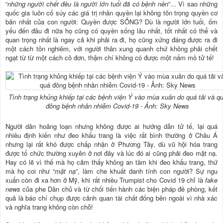
“
những người chết đều là người lớn tuổi đã có bệnh nền
”... Vì sao những
quốc gia luôn cổ súy các giá trị nhân quyền lại không tôn trọng quyền cơ
bản nhất của con người: Quyền được SỐNG? Dù là người lớn tuổi, ốm
yếu đến đâu đi nữa họ cũng có quyền sống lâu nhất, tốt nhất có thể và
quan trọng nhất là ngay cả khi phải ra đi, họ cũng xứng đáng được ra đi
một cách tôn nghiêm, với người thân xung quanh chứ không phải chết
ngạt từ từ một cách cô đơn, thậm chí không có được một nấm mồ tử tế!
Tình trạng khủng khiếp tại các bệnh viện Ý vào mùa xuân do quá tải và q
đông bệnh nhân nhiễm Covid-19 - Ảnh: Sky News
Người dân hoảng loạn nhưng không được ai hướng dẫn tử tế, lại quá
nhiều định kiến như đeo khẩu trang là việc rất bình thường ở Châu Á
nhưng lại rất khó được chấp nhận ở Phương Tây, dù vũ hội hóa trang
được tổ chức thường xuyên ở nơi đây và lúc đó ai cũng phải đeo mặt nạ.
Hay có lẽ vì thế mà họ cảm thấy không an tâm khi đeo khẩu trang, thứ
mà họ coi như “
mặt nạ
”, làm che khuất danh tính con người? Sự ngu
xuẩn còn đi xa hơn ở Mỹ, khi rất nhiều Trumpist cho Covid 19 chỉ là
fake
news
của phe Dân chủ và từ chối tiến hành các biện pháp đề phòng, kết
quả là báo chí chụp được cảnh quan tài chất đống bên ngoài vì nhà xác
và nghĩa trang không còn chỗ!