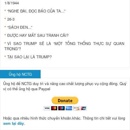
1/8/1944
“NGHE ĐÀI, ĐỌC BÁO CỦA TA...”
26-3
“SÁCH ĐEN...”
ĐƯỢC HAY MẤT SAU TRANH CÃI?
VÌ SAO TRUMP SẼ LÀ “MỘT TỔNG THỐNG THỰC SỰ QUAN
TRỌNG”?
TẠI SAO LẠI LÀ TRUMP?
Ủng hộ NCTG
Ủng hộ để NCTG duy trì và nâng cao chất lượng phục vụ cộng đồng.
Quý
vị có thể ủng hộ qua Paypal
Hoặc qua nhiều hình thức chuyển khoản.khác. Thông tin chi tiết vui lòng
xem tại đây
.