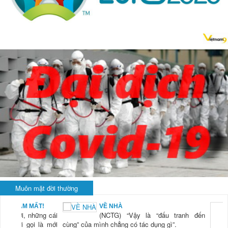
Muôn mặt đời thường
BẠN NAM MẤT!
VỀ NHÀ
TG) “Xời, những cái
(NCTG) “Vậy là “đấu tranh đến
tươi mới gọi là mới
cùng” của mình chẳng có tác dụng gì”.