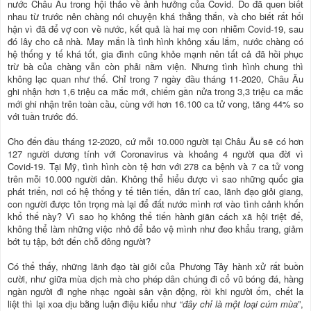
nước Châu Âu trong hội thảo về ảnh hưởng của Covid. Do đã quen biết
nhau từ trước nên chàng nói chuyện khá thẳng thắn, và cho biết rất hối
hận vì đã để vợ con về nước, kết quả là hai mẹ con nhiễm Covid-19, sau
đó lây cho cả nhà. May mắn là tình hình không xấu lắm, nước chàng có
hệ thống y tế khá tốt, gia đình cũng khỏe mạnh nên tất cả đã hồi phục
trừ bà của chàng vẫn còn phải nằm viện. Nhưng tình hình chung thì
không lạc quan như thế. Chỉ trong 7 ngày đầu tháng 11-2020, Châu Âu
ghi nhận hơn 1,6 triệu ca mắc mới, chiếm gần nửa trong 3,3 triệu ca mắc
mới ghi nhận trên toàn cầu, cùng với hơn 16.100 ca tử vong, tăng 44% so
với tuần trước đó.
Cho đến đầu tháng 12-2020, cứ mỗi 10.000 người tại Châu Âu sẽ có hơn
127 người dương tính với Coronavirus và khoảng 4 người qua đời vì
Covid-19. Tại Mỹ, tình hình còn tệ hơn với 278 ca bệnh và 7 ca tử vong
trên mỗi 10.000 người dân. Không thể hiểu được vì sao những quốc gia
phát triển, nơi có hệ thống y tế tiên tiến, dân trí cao, lãnh đạo giỏi giang,
con người được tôn trọng mà lại để đất nước mình rơi vào tình cảnh khốn
khổ thế này? Vì sao họ không thể tiến hành giãn cách xã hội triệt để,
không thể làm những việc nhỏ để bảo vệ mình như đeo khẩu trang, giảm
bớt tụ tập, bớt đến chỗ đông người?
Có thể thấy, những lãnh đạo tài giỏi của Phương Tây hành xử rất buồn
cười, như giữa mùa dịch mà cho phép dân chúng đi cổ vũ bóng đá, hàng
ngàn người đi nghe nhạc ngoài sân vận động, rồi khi người ốm, chết la
liệt thì lại xoa dịu bằng luận điệu kiểu như “
đây chỉ là một loại cúm mùa
”,