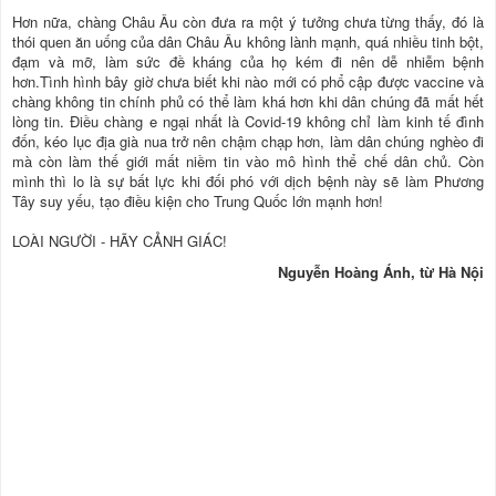
Hơn nữa, chàng Châu Âu còn đưa ra một ý tưởng chưa từng thấy, đó là
thói quen ăn uống của dân Châu Âu không lành mạnh, quá nhiều tinh bột,
đạm và mỡ, làm sức đề kháng của họ kém đi nên dễ nhiễm bệnh
hơn.Tình hình bây giờ chưa biết khi nào mới có phổ cập được vaccine và
chàng không tin chính phủ có thể làm khá hơn khi dân chúng đã mất hết
lòng tin. Điều chàng e ngại nhất là Covid-19 không chỉ làm kinh tế đình
đốn, kéo lục địa già nua trở nên chậm chạp hơn, làm dân chúng nghèo đi
mà còn làm thế giới mất niềm tin vào mô hình thể chế dân chủ. Còn
mình thì lo là sự bất lực khi đối phó với dịch bệnh này sẽ làm Phương
Tây suy yếu, tạo điều kiện cho Trung Quốc lớn mạnh hơn!
LOÀI NGƯỜI - HÃY CẢNH GIÁC!
Nguyễn Hoàng Ánh, từ Hà Nội