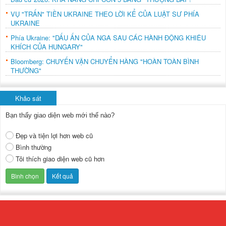
VỤ "TRẤN" TIỀN UKRAINE THEO LỜI KỂ CỦA LUẬT SƯ PHÍA
UKRAINE
Phía Ukraine: "DẤU ẤN CỦA NGA SAU CÁC HÀNH ĐỘNG KHIÊU
KHÍCH CỦA HUNGARY"
Bloomberg: CHUYẾN VẬN CHUYỂN HÀNG "HOÀN TOÀN BÌNH
THƯỜNG"
Khảo sát
Bạn thấy giao diện web mới thế nào?
Đẹp và tiện lợi hơn web cũ
Bình thường
Tôi thích giao diện web cũ hơn