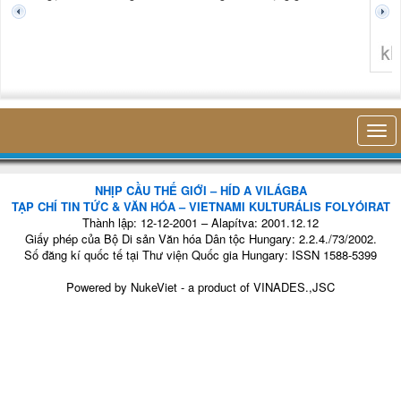
không 
NHỊP CẦU THẾ GIỚI – HÍD A VILÁGBA
TẠP CHÍ TIN TỨC & VĂN HÓA – VIETNAMI KULTURÁLIS FOLYÓIRAT
Thành lập: 12-12-2001 – Alapítva: 2001.12.12
Giấy phép của Bộ Di sản Văn hóa Dân tộc Hungary: 2.2.4./73/2002.
Số đăng kí quốc tế tại Thư viện Quốc gia Hungary: ISSN 1588-5399
Powered by
NukeViet
- a product of
VINADES.,JSC