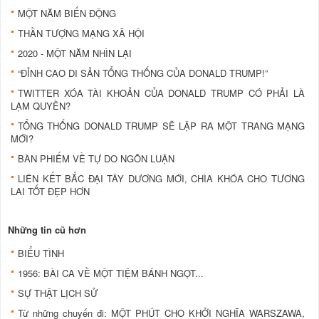
MỘT NĂM BIẾN ĐỘNG
THẦN TƯỢNG MẠNG XÃ HỘI
2020 - MỘT NĂM NHÌN LẠI
“ĐỈNH CAO DI SẢN TỔNG THỐNG CỦA DONALD TRUMP!”
TWITTER XÓA TÀI KHOẢN CỦA DONALD TRUMP CÓ PHẢI LÀ
LẠM QUYỀN?
TỔNG THỐNG DONALD TRUMP SẼ LẬP RA MỘT TRANG MẠNG
MỚI?
BÀN PHIẾM VỀ TỰ DO NGÔN LUẬN
LIÊN KẾT BẮC ĐẠI TÂY DƯƠNG MỚI, CHÌA KHÓA CHO TƯƠNG
LAI TỐT ĐẸP HƠN
Những tin cũ hơn
BIỂU TÌNH
1956: BÀI CA VỀ MỘT TIỆM BÁNH NGỌT...
SỰ THẬT LỊCH SỬ
Từ những chuyến đi: MỘT PHÚT CHO KHỞI NGHĨA WARSZAWA,