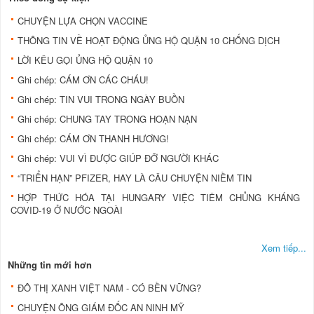
CHUYỆN LỰA CHỌN VACCINE
THÔNG TIN VỀ HOẠT ĐỘNG ỦNG HỘ QUẬN 10 CHỐNG DỊCH
LỜI KÊU GỌI ỦNG HỘ QUẬN 10
Ghi chép: CÁM ƠN CÁC CHÁU!
Ghi chép: TIN VUI TRONG NGÀY BUỒN
Ghi chép: CHUNG TAY TRONG HOẠN NẠN
Ghi chép: CÁM ƠN THANH HƯƠNG!
Ghi chép: VUI VÌ ĐƯỢC GIÚP ĐỠ NGƯỜI KHÁC
“TRIỂN HẠN” PFIZER, HAY LÀ CÂU CHUYỆN NIỀM TIN
HỢP THỨC HÓA TẠI HUNGARY VIỆC TIÊM CHỦNG KHÁNG
COVID-19 Ở NƯỚC NGOÀI
Xem tiếp...
Những tin mới hơn
ĐÔ THỊ XANH VIỆT NAM - CÓ BỀN VỮNG?
CHUYỆN ÔNG GIÁM ĐỐC AN NINH MỸ