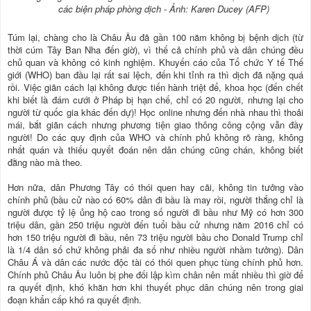
các biện pháp phòng dịch - Ảnh: Karen Ducey (AFP)
Túm lại, chàng cho là Châu Âu đã gần 100 năm không bị bệnh dịch (từ
thời cúm Tây Ban Nha đến giờ), vì thế cả chính phủ và dân chúng đều
chủ quan và không có kinh nghiệm. Khuyến cáo của Tổ chức Y tế Thế
giới (WHO) ban đầu lại rất sai lệch, đến khi tỉnh ra thì dịch đã nặng quá
rồi. Việc giãn cách lại không được tiến hành triệt để, khoa học (đến chết
khi biết là đám cưới ở Pháp bị hạn chế, chỉ có 20 người, nhưng lại cho
người từ quốc gia khác đến dự)! Học online nhưng đến nhà nhau thì thoải
mái, bắt giãn cách nhưng phương tiện giao thông công cộng vẫn đầy
người! Do các quy định của WHO và chính phủ không rõ ràng, không
nhất quán và thiếu quyết đoán nên dân chúng cũng chán, không biết
đằng nào mà theo.
Hơn nữa, dân Phương Tây có thói quen hay cãi, không tin tưởng vào
chính phủ (bầu cử nào có 60% dân đi bầu là may rồi, người thắng chỉ là
người được tỷ lệ ủng hộ cao trong số người đi bầu như Mỹ có hơn 300
triệu dân, gần 250 triệu người đến tuổi bầu cử nhưng năm 2016 chỉ có
hơn 150 triệu người đi bầu, nên 73 triệu người bầu cho Donald Trump chỉ
là 1/4 dân số chứ không phải đa số như nhiều người nhầm tưởng). Dân
Châu Á và dân các nước độc tài có thói quen phục tùng chính phủ hơn.
Chính phủ Châu Âu luôn bị phe đối lập kìm chân nên mất nhiều thì giờ để
ra quyết định, khó khăn hơn khi thuyết phục dân chúng nên trong giai
đoạn khẩn cấp khó ra quyết định.