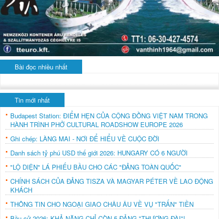
Bài đọc nhiều nhất
Tin mới nhất
Budapest Station: ĐIỂM HẸN CỦA CỘNG ĐỒNG VIỆT NAM TRONG
HÀNH TRÌNH PHỞ CULTURAL ROADSHOW EUROPE 2026
Ghi chép: LÀNG MAI - NƠI ĐỂ HIỂU VỀ CUỘC ĐỜI
Danh sách tỷ phú USD thế giới 2026: HUNGARY CÓ 6 NGƯỜI
"LỘ DIỆN" LÁ PHIẾU BẦU CHO CÁC "ĐẢNG TOÀN QUỐC"
CHÍNH SÁCH CỦA ĐẢNG TISZA VÀ MAGYAR PÉTER VỀ LAO ĐỘNG
KHÁCH
THÔNG TIN CHO NGOẠI GIAO CHÂU ÂU VỀ VỤ "TRẤN" TIỀN
Bầu cử 2026: KHẢ NĂNG CHỈ CÒN 5 ĐẢNG "THƯỢNG ĐÀI"!