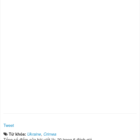
Tweet
Từ khóa:
Ukraine
,
Crimea
Tổng số điểm của bài viết là: 20 trong 6 đánh giá