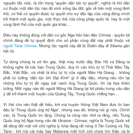
nguyên tắc nữa, là tôn trọng “
quyền dân tộc tự quyết
”, nghĩa là khi dân
cư thuộc một dân tộc nào đó sinh sống lâu đời, gốc rễ trên một vùng lãnh
thổ, có thể có quyền được tự quyết cho sự độc lập của cộng đồng mình
trở thành một quốc gia, một thực thể của công pháp quốc tế, hay là một
vùng lãnh thổ của một quốc gia khác…
Điều này không đúng với dân cư gốc Nga trên bán đảo Crimea - quyền lợi
chính đáng để tự quyết định cho số phận vùng đất này phải thuộc về
người Tatar Crimea
. Nhưng tộc người này đã bị Stalin đày đi Siberia gần
hết rồi.
Tự dưng chúng ta sờ lên gáy, thật may trước đây Bác Hồ và Đảng ta
không nghe lời các bạn Trung Quốc, duy trì các khu tự trị Thái Mèo Tây
Bắc, Việt Bắc, và nhất là khu tự trị của người Mèo Hà Giang… không
phải tư tưởng “
dân tộc lớn Đại Kinh
” gì ở đây đâu, nhưng nếu tồn tại
những khu tự trị đó ngay sát nách ông Trung Quốc, thì tai họa khôn
lường. Một ngày nào đó người Mông Hà Giang lại bỏ phiếu trưng cầu dân
ý để trở thành một huyện của Quảng Tây, Trung Quốc chẳng hạn…
Vì thế cho nên thật dễ hiểu, khi mà truyền thông Việt Nam đưa tin ban
đầu là “
Trung Quốc ủng hộ Nga
”, nhưng sau đó, không nói gì nữa. Chính
xác, là Trung Quốc im lặng. Chúng ta cũng cần nhớ ra rằng, nếu Trung
Quốc ủng hộ Nga trong vấn đề Ukraine - Crimea; nghĩa là Trung Quốc sẽ
dễ dàng đối mặt với chủ nghĩa ly khai đang rất nóng ở Tân Cương và Tây
Tạng - khi mà cái máy bay Malaysia mất tích còn chưa tìm thấy và bị