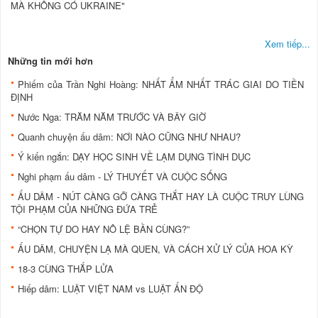
MÀ KHÔNG CÓ UKRAINE"
Xem tiếp...
Những tin mới hơn
Phiếm của Trần Nghi Hoàng: NHẤT ẨM NHẤT TRÁC GIAI DO TIỀN
ĐỊNH
Nước Nga: TRĂM NĂM TRƯỚC VÀ BÂY GIỜ
Quanh chuyện ấu dâm: NƠI NÀO CŨNG NHƯ NHAU?
Ý kiến ngắn: DẠY HỌC SINH VỀ LẠM DỤNG TÌNH DỤC
Nghi phạm ấu dâm - LÝ THUYẾT VÀ CUỘC SỐNG
ẤU DÂM - NÚT CÀNG GỠ CÀNG THẮT HAY LÀ CUỘC TRUY LÙNG
TỘI PHẠM CỦA NHỮNG ĐỨA TRẺ
“CHỌN TỰ DO HAY NÔ LỆ BẦN CÙNG?”
ẤU DÂM, CHUYỆN LẠ MÀ QUEN, VÀ CÁCH XỬ LÝ CỦA HOA KỲ
18-3 CÙNG THẮP LỬA
Hiếp dâm: LUẬT VIỆT NAM vs LUẬT ẤN ĐỘ