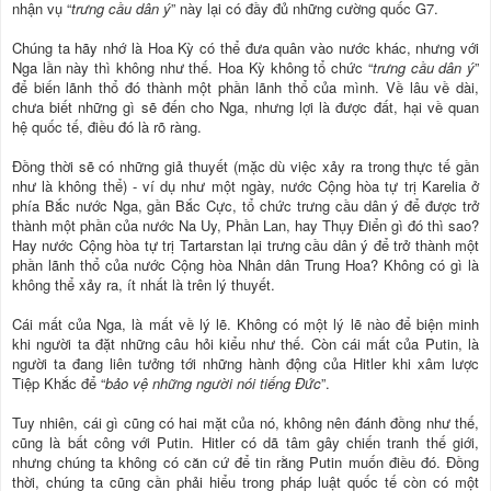
nhận vụ “
trưng cầu dân ý
” này lại có đầy đủ những cường quốc G7.
Chúng ta hãy nhớ là Hoa Kỳ có thể đưa quân vào nước khác, nhưng với
Nga lần này thì không như thế. Hoa Kỳ không tổ chức “
trưng cầu dân ý
”
để biến lãnh thổ đó thành một phần lãnh thổ của mình. Về lâu về dài,
chưa biết những gì sẽ đến cho Nga, nhưng lợi là được đất, hại về quan
hệ quốc tế, điều đó là rõ ràng.
Đồng thời sẽ có những giả thuyết (mặc dù việc xảy ra trong thực tế gần
như là không thể) - ví dụ như một ngày, nước Cộng hòa tự trị Karelia ở
phía Bắc nước Nga, gần Bắc Cực, tổ chức trưng cầu dân ý để được trở
thành một phần của nước Na Uy, Phần Lan, hay Thụy Điển gì đó thì sao?
Hay nước Cộng hòa tự trị Tartarstan lại trưng cầu dân ý để trở thành một
phần lãnh thổ của nước Cộng hòa Nhân dân Trung Hoa? Không có gì là
không thể xảy ra, ít nhất là trên lý thuyết.
Cái mất của Nga, là mất về lý lẽ. Không có một lý lẽ nào để biện minh
khi người ta đặt những câu hỏi kiểu như thế. Còn cái mất của Putin, là
người ta đang liên tưởng tới những hành động của Hitler khi xâm lược
Tiệp Khắc để “
bảo vệ những người nói tiếng Đức
”.
Tuy nhiên, cái gì cũng có hai mặt của nó, không nên đánh đồng như thế,
cũng là bất công với Putin. Hitler có dã tâm gây chiến tranh thế giới,
nhưng chúng ta không có căn cứ để tin rằng Putin muốn điều đó. Đồng
thời, chúng ta cũng cần phải hiểu trong pháp luật quốc tế còn có một