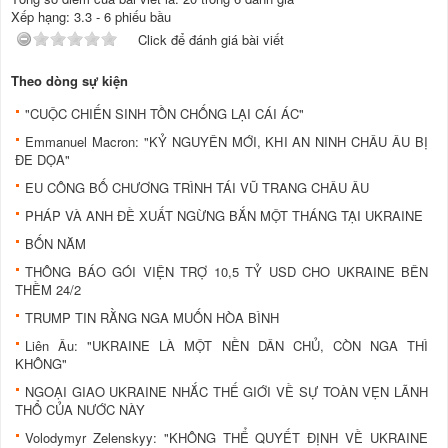
Xếp hạng:
3.3
-
6
phiếu bầu
Click để đánh giá bài viết
Theo dòng sự kiện
"CUỘC CHIẾN SINH TỒN CHỐNG LẠI CÁI ÁC"
Emmanuel Macron: "KỶ NGUYÊN MỚI, KHI AN NINH CHÂU ÂU BỊ
ĐE DỌA"
EU CÔNG BỐ CHƯƠNG TRÌNH TÁI VŨ TRANG CHÂU ÂU
PHÁP VÀ ANH ĐỀ XUẤT NGỪNG BẮN MỘT THÁNG TẠI UKRAINE
BỐN NĂM
THÔNG BÁO GÓI VIỆN TRỢ 10,5 TỶ USD CHO UKRAINE BÊN
THỀM 24/2
TRUMP TIN RẰNG NGA MUỐN HÒA BÌNH
Liên Âu: "UKRAINE LÀ MỘT NỀN DÂN CHỦ, CÒN NGA THÌ
KHÔNG"
NGOẠI GIAO UKRAINE NHẮC THẾ GIỚI VỀ SỰ TOÀN VẸN LÃNH
THỔ CỦA NƯỚC NÀY
Volodymyr Zelenskyy: "KHÔNG THỂ QUYẾT ĐỊNH VỀ UKRAINE