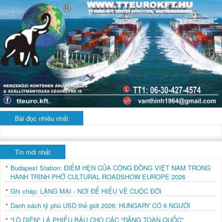
Bài đọc nhiều nhất
Tin mới nhất
Budapest Station: ĐIỂM HẸN CỦA CỘNG ĐỒNG VIỆT NAM TRONG
HÀNH TRÌNH PHỞ CULTURAL ROADSHOW EUROPE 2026
Ghi chép: LÀNG MAI - NƠI ĐỂ HIỂU VỀ CUỘC ĐỜI
Danh sách tỷ phú USD thế giới 2026: HUNGARY CÓ 6 NGƯỜI
"LỘ DIỆN" LÁ PHIẾU BẦU CHO CÁC "ĐẢNG TOÀN QUỐC"