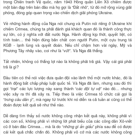
trong Chiến tranh Vệ quốc, năm 1943 Hồng quân Liên Xô chiếm được
một bàn đạp trên bán đảo mà họ gọi là “Đất nhỏ”, từ đó mở rộng vùng giải
phóng, đóng góp quan trọng vào chiến dịch giải phóng Ukraine.
Về những hành động của Nga nói chung và Putin nói riêng ở Ukraine khi
chiếm Crimea, chúng ta phải đánh giá khách quan đó là thành công thực
sự lớn, có ý nghĩa với đất nước Nga. Hành động kịp thời, quyết liệt, có
tính toán… thể hiện đúng bản chất con người Putin, một cựu trung tá
KGB - lạnh lùng và quyết đoán. Nếu chỉ chậm hơn vài ngày, Mỹ và
Phương Tây nhảy vào, coi như là “
vứt
”. Và Nga đã thắng.
Tất nhiên, không có thắng lợi nào là không phải trả giá. Vậy cái giá phải
trả là gì?
Đầu tiên có thể nói việc đưa quân đội vào lãnh thổ một nước khác, đó là
hành động bất chấp pháp luật quốc tế. Và Nga đã làm, nhưng sau đó thì
gọi “
trại
” các lực lượng này sang thành “
các đội tự vệ
” nào đó… nhưng
việc xảy ra thì đã xảy ra. Tiếp theo là việc Crimea tổ chức cái gọi là
“
trưng cầu dân ý
”, mà ngay từ trước khi nó diễn ra cả tuần ai cũng có thể
đoán được kết quả sẽ như thế nào.
Dễ dàng tìm thấy số nước không công nhận kết quả này, không phải vì
các con số, không phải vì những lời phát biểu của các công dân Xô-viết
cũ ở bán đảo Crimea… mà là do “
những gì ẩn giấu
” phía sau để có được
cái kết quả chắc chắn đó. Không phải vô cớ mà các nước không công