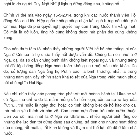
nghi là do người Duy Ngô Nhĩ (Uighur) đứng đằng sau, khủng bố.
Chính vì thế mà vào ngày 15-3-2014, trong khi các nước thành viên Hội
đồng Bảo an Liên Hiệp quốc không công nhận kết quả trưng cầu dân ý ở
Crimea, Nga đã phủ quyết nghị quyết này còn Trung Quốc thì vắng mặt.
Có mặt là dở luôn, ủng hộ cũng không được mà phản đối cũng không
xong.
Cho nên thực tâm tôi nhận thấy những người Việt hể hả cho thắng lợi của
Nga ở Crimea là họ chưa thấy hết được vấn đề. Chúng ta nên nhớ là ở
Nga, đại đa số dân chúng bình dân không biết ngoại ngữ, và những tiếng
nói đối lập bằng tiếng Nga hoàn toàn không như một số nước khác. Do
đó, số lượng dân Nga ủng hộ Putin cao, là bình thường, nhất là trong
những năm gần đây chính sách khá rõ rệt của Nga trong việc muốn phục
hồi chủ nghĩa Đại Nga.
Nếu chỉ nhìn thấy các phong trào phát-xít mới hoành hành tại Ukraine và
cả Nga, mà chỉ ra đó là mầm mống của hỗn loạn, cần có sự ra tay của
Putin… thì hoặc là ngây thơ, hoặc cố tình không biết để hô hào cho cái
mà mình yêu thích và bảo vệ. Các nhóm cực đoan trên các nước thuộc
Liên Xô cũ, mà nhất là ở Nga và Ukraine… nhiều người biết rằng có
những thế lực đen tối đứng đằng sau chúng, trả tiền cho những hoạt động
của chúng, rất mafia, rất kinh khủng và thậm chí thế lực đó đã ở tầm nhà
nước.