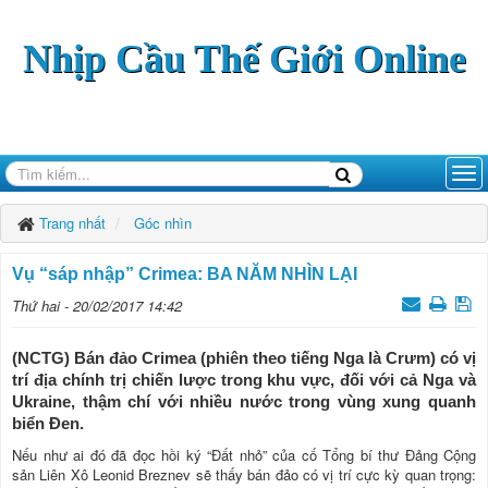
Nhịp Cầu Thế Giới Online
Trang nhất
Góc nhìn
Vụ “sáp nhập” Crimea: BA NĂM NHÌN LẠI
Thứ hai - 20/02/2017 14:42
(NCTG) Bán đảo Crimea (phiên theo tiếng Nga là Crưm) có vị
trí địa chính trị chiến lược trong khu vực, đối với cả Nga và
Ukraine, thậm chí với nhiều nước trong vùng xung quanh
biển Đen.
Nếu như ai đó đã đọc hồi ký “Đất nhỏ” của cố Tổng bí thư Đảng Cộng
sản Liên Xô Leonid Breznev sẽ thấy bán đảo có vị trí cực kỳ quan trọng: