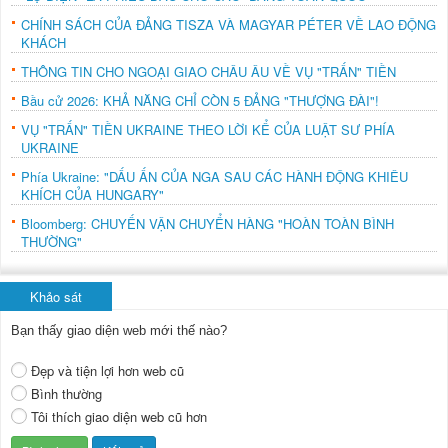
CHÍNH SÁCH CỦA ĐẢNG TISZA VÀ MAGYAR PÉTER VỀ LAO ĐỘNG
KHÁCH
THÔNG TIN CHO NGOẠI GIAO CHÂU ÂU VỀ VỤ "TRẤN" TIỀN
Bầu cử 2026: KHẢ NĂNG CHỈ CÒN 5 ĐẢNG "THƯỢNG ĐÀI"!
VỤ "TRẤN" TIỀN UKRAINE THEO LỜI KỂ CỦA LUẬT SƯ PHÍA
UKRAINE
Phía Ukraine: "DẤU ẤN CỦA NGA SAU CÁC HÀNH ĐỘNG KHIÊU
KHÍCH CỦA HUNGARY"
Bloomberg: CHUYẾN VẬN CHUYỂN HÀNG "HOÀN TOÀN BÌNH
THƯỜNG"
Khảo sát
Bạn thấy giao diện web mới thế nào?
Đẹp và tiện lợi hơn web cũ
Bình thường
Tôi thích giao diện web cũ hơn