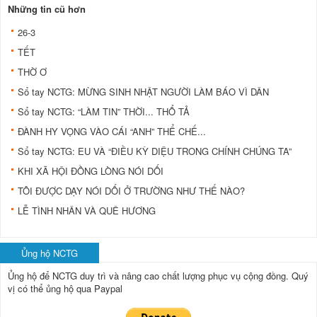
Những tin cũ hơn
26-3
TẾT
THỜ Ơ
Sổ tay NCTG: MỪNG SINH NHẬT NGƯỜI LÀM BÁO VÌ DÂN
Sổ tay NCTG: “LÀM TIN” THỜI... THỔ TẢ
ĐÀNH HY VỌNG VÀO CÁI “ANH” THỂ CHẾ...
Sổ tay NCTG: EU VÀ “ĐIỀU KỲ DIỆU TRONG CHÍNH CHÚNG TA”
KHI XÃ HỘI ĐỒNG LÒNG NÓI DỐI
TÔI ĐƯỢC DẠY NÓI DỐI Ở TRƯỜNG NHƯ THẾ NÀO?
LỄ TÌNH NHÂN VÀ QUÊ HƯƠNG
Ủng hộ NCTG
Ủng hộ để NCTG duy trì và nâng cao chất lượng phục vụ cộng đồng.
Quý
vị có thể ủng hộ qua Paypal