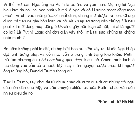
Vì thế, với dân Nga, ủng hộ Putin là có ăn, và yên thân. Một người Nga
hiểu biết đã nói: tại sao phát-xít mới ở Nga và cả Ukraine “
hoạt động theo
mùa
” - vì chỉ vào những “
mùa
” nhất định, chúng mới được trả tiền. Chúng
được trả tiền để gây hỗn loạn xã hội và khiếp sợ trong dân chúng. Và nếu
phát-xít mới đang hoạt động ở Ukraine gây hỗn loạn xã hội, thì ai là người
có lợi? Là Putin! Logic chỉ đơn giản vậy thôi, mà tại sao chúng ta không
nhìn ra nhỉ?
Ba năm không phải là dài, nhưng biết bao sự kiện xảy ra. Nước Nga bị áp
đặt lệnh trừng phạt và đến nay vẫn ở trong tình trạng khó khăn. Putin,
thử tìm phương án “
phá hoại bằng gián điệp
” kiểu thời Chiến tranh lạnh là
tác động vào bầu cử ở nước Mỹ, nay mãn nguyện được chưa khi người
ông ta ủng hộ, Donald Trump thắng cử.
Tiếc là Trump, tay chơi tài tử chưa chắc đã vượt qua được những trở ngại
của nền dân chủ Mỹ, và câu chuyện phiêu lưu của Putin, chắc vẫn còn
nhiều điều để nói.
Phúc Lai, từ Hà Nội