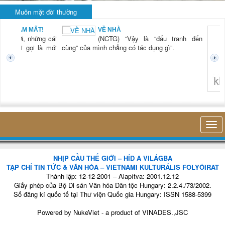
Muôn mặt đời thường
BẠN NAM MẤT!
VỀ NHÀ
TG) “Xời, những cái
(NCTG) “Vậy là “đấu tranh đến
tươi mới gọi là mới
cùng” của mình chẳng có tác dụng gì”.
không 
NHỊP CẦU THẾ GIỚI – HÍD A VILÁGBA
TẠP CHÍ TIN TỨC & VĂN HÓA – VIETNAMI KULTURÁLIS FOLYÓIRAT
Thành lập: 12-12-2001 – Alapítva: 2001.12.12
Giấy phép của Bộ Di sản Văn hóa Dân tộc Hungary: 2.2.4./73/2002.
Số đăng kí quốc tế tại Thư viện Quốc gia Hungary: ISSN 1588-5399
Powered by
NukeViet
- a product of
VINADES.,JSC