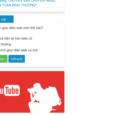
mberg: CHUYẾN VẬN CHUYỂN HÀNG
N TOÀN BÌNH THƯỜNG"
 sát
y giao diện web mới thế nào?
và tiện lợi hơn web cũ
 thường
thích giao diện web cũ hơn