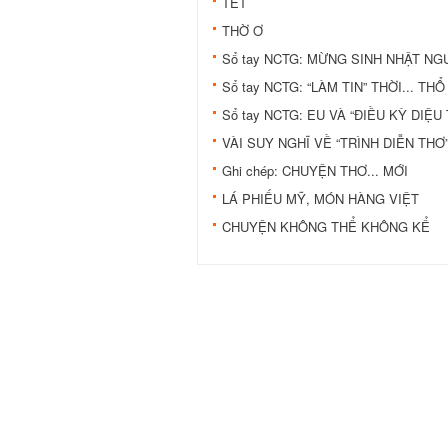
TẾT
THỜ Ơ
Sổ tay NCTG: MỪNG SINH NHẬT NG
Sổ tay NCTG: “LÀM TIN” THỜI... THỔ
Sổ tay NCTG: EU VÀ “ĐIỀU KỲ DIỆ
VÀI SUY NGHĨ VỀ “TRÌNH DIỄN THƠ
Ghi chép: CHUYỆN THƠ... MỚI
LÁ PHIẾU MỸ, MÓN HÀNG VIỆT
CHUYỆN KHÔNG THỂ KHÔNG KỂ