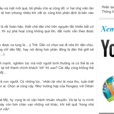
Hoặc qu
 và mệt mỏi quá, bỏ phiếu cho ai cũng dở, vì hai ứng viên lần
Thông ti
tệ hơn (nhưng nhiều khi vắt óc cũng khó phân định là bên nào
là rất hoàn hảo, thiết chế dân chủ trên nguyên tắc khiến bất cứ
, thì sự phá hoại cũng không quá lớn, đất nước vẫn theo được
 được ca tụng là... ý Trời. Dân có chọn sai đi nữa thì dân chịu,
ng chỉ dân Mỹ, hay nói đúng hơn phần đông là dân thế giới sẽ
..).
nh mạnh, nghiêm túc mà một người bình thường ra có thể tệ về
lại trở thành chính khách “
tốt
” thì sao? Cái đấy cũng không thể
Mỹ...
 về con người. Có những lúc, “
nhân tài như lá mùa thu, tuấn kiệt
họn ai. Chọn ai cũng vậy. Như trường hợp của Hungary với Orbán
hế Mỹ, hy vọng là nó vận hành nhuần nhuyễn. Và lại tự ru mình
này còn hơn chán vạn những nơi khác, khi kết quả “
trong nhà
ơ cấu
”.