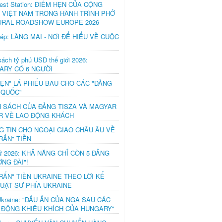
est Station: ĐIỂM HẸN CỦA CỘNG
 VIỆT NAM TRONG HÀNH TRÌNH PHỞ
URAL ROADSHOW EUROPE 2026
hép: LÀNG MAI - NƠI ĐỂ HIỂU VỀ CUỘC
ách tỷ phú USD thế giới 2026:
ARY CÓ 6 NGƯỜI
IỆN" LÁ PHIẾU BẦU CHO CÁC "ĐẢNG
 QUỐC"
H SÁCH CỦA ĐẢNG TISZA VÀ MAGYAR
R VỀ LAO ĐỘNG KHÁCH
G TIN CHO NGOẠI GIAO CHÂU ÂU VỀ
RẤN" TIỀN
ử 2026: KHẢ NĂNG CHỈ CÒN 5 ĐẢNG
NG ĐÀI"!
RẤN" TIỀN UKRAINE THEO LỜI KỂ
LUẬT SƯ PHÍA UKRAINE
Ukraine: "DẤU ẤN CỦA NGA SAU CÁC
 ĐỘNG KHIÊU KHÍCH CỦA HUNGARY"