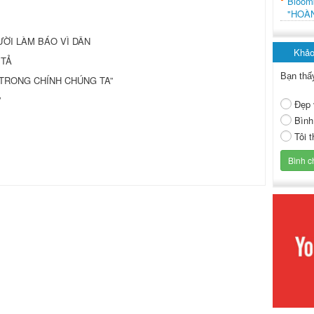
Bloo
"HOÀ
ƯỜI LÀM BÁO VÌ DÂN
Khảo
 TẢ
Bạn thấ
U TRONG CHÍNH CHÚNG TA”
”
Đẹp 
Bình
Tôi 