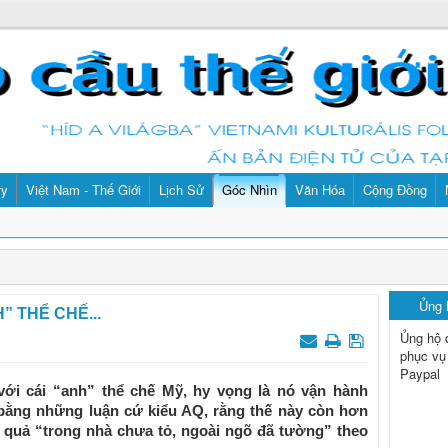
ry
Việt Nam - Thế Giới
Lịch Sử
Góc Nhìn
Văn Hóa
Cộng Đồng
Ủng
 THỂ CHẾ...
Ủng hộ 
phục vụ
Paypal
với cái “anh” thể chế Mỹ, hy vọng là nó vận hành
 bằng những luận cứ kiểu AQ, rằng thế này còn hơn
t quả “trong nhà chưa tỏ, ngoài ngõ đã tường” theo