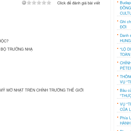
Budap
Click để đánh giá bài viết
ĐỒNG
CULT
Ghi c
ĐỜI
Danh s
HUNG
UỘC?
"LỘ D
A BỘ TRƯỞNG NHẠ
TOÀN
CHÍN
PÉTE
THÔN
VỤ "T
MỸ MỜ NHẠT TRÊN CHÍNH TRƯỜNG THẾ GIỚI
Bầu c
"THƯỢ
VỤ "T
CỦA 
Phía 
HÀNH