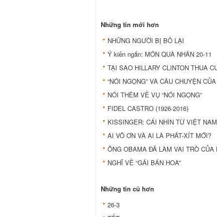
Những tin mới hơn
NHỮNG NGƯỜI BỊ BỎ LẠI
Ý kiến ngắn: MÓN QUÀ NHÂN 20-11
TẠI SAO HILLARY CLINTON THUA C
“NÓI NGỌNG” VÀ CÂU CHUYỆN CỦ
NÓI THÊM VỀ VỤ “NÓI NGỌNG”
FIDEL CASTRO (1926-2016)
KISSINGER: CÁI NHÌN TỪ VIỆT NAM
AI VÔ ƠN VÀ AI LÀ PHÁT-XÍT MỚI?
ÔNG OBAMA ĐÃ LÀM VAI TRÒ CỦA 
NGHĨ VỀ “GÁI BÁN HOA”
Những tin cũ hơn
26-3