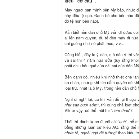
kiểu “cơ cấu”.
Mấy người bạn mình bên Mỹ bảo, nhức đầu
này đều tệ quá. Đành bỏ cho bên nào đỡ 
đỡ tệ hơn bên nào).
Vẫn biết nền dân chủ Mỹ vốn dĩ được coi 
ai lên nắm quyền, dù tệ đến mấy đi nữa
cái guồng như nó phải theo, v.v...
Cũng biết, đây là ý dân, mà dân ý thì vẫn
và sai thì 4 năm nữa sửa (tuy rằng khô
phải chịu hậu quả của cái sai của dân Mỹ.
Bên cạnh đó, nhiều khi nhờ thiết chế là
cá nhân, nhưng khi lên nắm quyền có khi 
loại trừ, nhất là ở Mỹ, trong nền dân chủ 
Nghĩ đi nghĩ lại, có khi vấn đề lại thuộc
như sao buổi sớm
”, thì cũng chả biết c
Viktor vậy, có thế thôi thì “
nàm thao
”?
Thôi thì đành tự an ủi với cái “
anh
” thể c
bằng những luận cứ kiểu AQ, rằng thế 
chưa tỏ, ngoài ngõ đã tường
” theo kiểu “
c