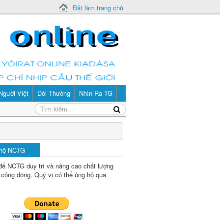
Đặt làm trang chủ
Người Việt
Đời Thường
Nhìn Ra TG
 hộ NCTG
để NCTG duy trì và nâng cao chất lượng
 cộng đồng.
Quý vị có thể ủng hộ qua