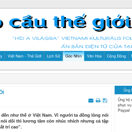
ry
Việt Nam - Thế Giới
Lịch Sử
Góc Nhìn
Văn Hóa
Cộng Đồng
Ủng
ỐI
Ủng hộ 
phục vụ
Paypal
 đến như thế ở Việt Nam. Vì người ta đồng lòng nói
n nói dối thì lương tâm còn nhúc nhích nhưng cả tập
ất trí cao”.