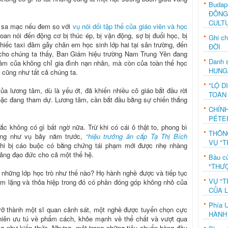
Budap
ĐỒNG
CULT
ên sa mạc nếu đem so với
vụ nói dối tập thể của giáo viên và học
n nói đến động cơ bị thúc ép, bị vận động, sợ bị đuổi học, bị
Ghi c
ừ chiếc taxi đâm gẫy chân em học sinh lớp hai tại sân trường, đến
ĐỜI
, cho chúng ta thấy, Ban Giám hiệu trường Nam Trung Yên đang
Danh s
tâm của không chỉ gia đình nạn nhân, mà còn của toàn thể học
HUNG
cũng như tất cả chúng ta.
"LỘ D
ủa lương tâm, dù là yếu ớt, đã khiến nhiều cô giáo bắt đầu rời
TOÀN
 hoặc đang tham dự. Lương tâm, cần bắt đầu bằng sự chiến thắng
CHÍN
PÉTE
ắc không có gì bất ngờ nữa. Trừ khi có cái ô thật to, phong bì
THÔN
uống như vụ bảy năm trước,
“
hiệu trưởng ăn cắp Tạ Thị Bích
VỤ "T
khi bị cáo buộc có bằng chứng tái phạm mới được nhẹ nhàng
giảng đạo đức cho cả một thế hệ.
Bầu c
"THƯỢ
 những lớp học trò như thế nào? Họ hành nghề được và tiếp tục
VỤ "T
im lặng và thỏa hiệp trong đó có phần đóng góp không nhỏ của
CỦA 
Phía 
trở thành một sĩ quan cảnh sát, một nghề được tuyển chọn cực
HÀNH
niên ưu tú về phẩm cách, khỏe mạnh về thể chất và vượt qua
g như kiến thức. Nhưng, một trong những tiêu chuẩn hàng đầu