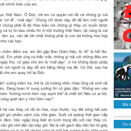
 với chính kiến của em.
dục Việt Nam. Ở Đức, trẻ em có quyền nói tất cả những gì mà
à “
vô lễ
”, “
mất dạy
”. Chúng chỉ được dạy dỗ để làm một người
ắt chúng phải lễ độ theo kiểu nói những gì thầy cô muốn được
 và tự tin bao nhiêu thì ở môi trường Việt Nam, lại càng là cái
. tâm sự, vấn đề lớn nhất không phải là con bé không hòa hợp
i như các bạn.
nh chấm điểm sai, em lên gặp Ban Giám hiệu, bị “
đì
” là hớt lẻo.
 bội. Em phản ứng và thắc mắc những gì trái với những điều em
gây thơ, cô giáo cho em là “
mất dạy
”, vì trò không được phép
nh nơi người ta dạy dỗ em bằng tiếng mẹ đẻ. Cứ thế, sau hai
ải cho em quay trở lại Đức.
rên
” xuống kiểm tra, thế là cả trường nhốn nháo tổng vệ sinh rất
ắm. Đang hoan hỉ sung sướng thì cô giáo dặn: “
Không em nào
mồm “trường mình hôm nay sạch thế” là chết rồi! Nếu có ai hỏi,
o cũng quét dọn y như hôm nay!
”.
Bài 
 hệ các thày cô rất ôn hòa, mực thước, tuy đời sống hết sức
giữ gìn phẩm cách của nhà giáo. Suốt cả quãng thời gian cắp
 đềm, tràn ngập lòng biết ơn kính trọng đối với các thầy cô.
Tin 
 vẫn ghi nhớ đến tận bây giờ. Nó là vết gạch đầu tiên lên tờ giấy
 không có gì to tát nhưng cũng là một hạt sương buồn giữa vùng