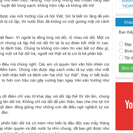
Bloo
i tuyệt đối trong sạch: không trộm cắp và không dối trá!
"HOÀ
được vào môi trường của xã hội Việt, tức là biết im lặng để yên
khỏi bị cô lập, thì nước Đức đã không có một gương mặt nữ cảnh
Khảo
Bạn thấ
ệt Nam. Vì người ta đồng lòng nói dối, rủ nhau nói dối. Một cá
h nhưng cả tập thể nói dối thì lại là sự đoàn kết nhất trí cao.
Đẹp 
u bị đánh tráo. Chúng ta không còn niềm tin vào bất cứ điều gì,
Bình
g một xã hội dối trá, người nói thật sẽ bị coi là kẻ phản bội.
Tôi 
n điều mà chúng nghĩ. Các em có quyền làm văn hồn nhiên coi
 điểm kém. Chúng cần được dạy cách miêu tả sự việc như mắt
 biết nhận biết và đánh vần hai chữ “
sự thật
”, thay vì bắt buộc
xi to hơn con trâu cán gãy xương bạn ngay trên sân trường như
dỗ điểm chỉ vào tờ khai dạy nói dối tập thể thì lớn lên, chúng
tên dối trá. Không chỉ nói dối để yên thân, bao che cho lợi ích
một đám đông giống như những con đà điểu ngờ nghệch tự rúc
 đàn.
 phiên bản dối trá cũ mèm như biển bị đầu độc sau mấy tháng
 áp nhân quyền và đất nước ta nhìn chung, đã bao giờ được như