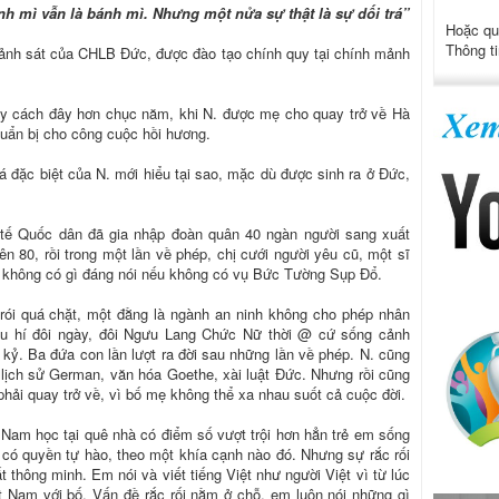
nh mì vẫn là bánh mì. Nhưng một nửa sự thật là sự dối trá”
Hoặc qu
Thông ti
cảnh sát của CHLB Đức, được đào tạo chính quy tại chính mảnh
y cách đây hơn chục năm, khi N. được mẹ cho quay trở về Hà
huẩn bị cho công cuộc hồi hương.
á đặc biệt của N. mới hiểu tại sao, mặc dù được sinh ra ở Đức,
 tế Quốc dân đã gia nhập đoàn quân 40 ngàn người sang xuất
n 80, rồi trong một lần về phép, chị cưới người yêu cũ, một sĩ
ẽ không có gì đáng nói nếu không có vụ Bức Tường Sụp Đổ.
trói quá chặt, một đằng là ngành an ninh không cho phép nhân
 du hí đôi ngày, đôi Ngưu Lang Chức Nữ thời @ cứ sống cảnh
kỷ. Ba đứa con lần lượt ra đời sau những lần về phép. N. cũng
lịch sử German, văn hóa Goethe, xài luật Đức. Nhưng rồi cũng
hải quay trở về, vì bố mẹ không thể xa nhau suốt cả cuộc đời.
t Nam học tại quê nhà có điểm số vượt trội hơn hẳn trẻ em sống
a có quyền tự hào, theo một khía cạnh nào đó. Nhưng sự rắc rối
 thông minh. Em nói và viết tiếng Việt như người Việt vì từ lúc
 Nam với bố. Vấn đề rắc rối nằm ở chỗ, em luôn nói những gì