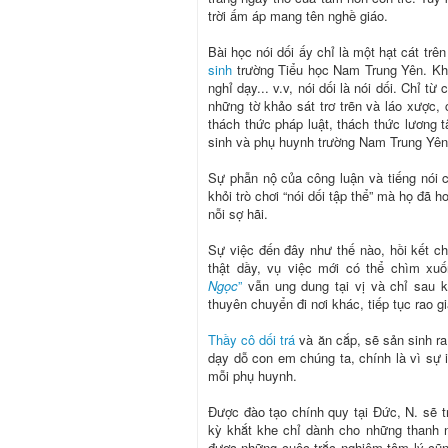
trời ấm áp mang tên nghề giáo.
Bài học nói dối ấy chỉ là một hạt cát tr
sinh
trường Tiểu học Nam Trung Yên. Khoa
nghỉ dạy... v.v, nói dối là nói dối. Chỉ t
những tờ khảo sát trơ trẽn và láo xược
thách thức pháp luật, thách thức lương 
sinh và phụ huynh trường
Nam Trung Yên
Sự phẫn nộ của công luận và tiếng nói c
khỏi trò chơi “nói dối tập thể” mà họ đã
nỗi sợ hãi.
Sự việc đến đây như thế nào, hồi kết ch
thật dầy, vụ việc mới có thể chìm x
Ngọc
”
vẫn ung dung tại vị và chỉ sau 
thuyên chuyển đi nơi khác, tiếp tục rao 
Thầy cô dối trá
và ăn cắp, sẽ sản sinh ra
dạy dỗ con em chúng ta, chính là vì sự 
mỗi phụ huynh.
Được đào tạo chính quy tại Đức, N. sẽ 
kỳ khắt khe chỉ dành cho những thanh 
được những cuộc trắc nghiệm tâm lý cũn