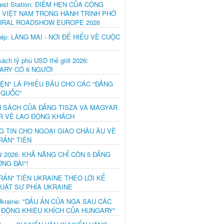
est Station: ĐIỂM HẸN CỦA CỘNG
 VIỆT NAM TRONG HÀNH TRÌNH PHỞ
URAL ROADSHOW EUROPE 2026
hép: LÀNG MAI - NƠI ĐỂ HIỂU VỀ CUỘC
ách tỷ phú USD thế giới 2026:
ARY CÓ 6 NGƯỜI
IỆN" LÁ PHIẾU BẦU CHO CÁC "ĐẢNG
 QUỐC"
H SÁCH CỦA ĐẢNG TISZA VÀ MAGYAR
R VỀ LAO ĐỘNG KHÁCH
G TIN CHO NGOẠI GIAO CHÂU ÂU VỀ
RẤN" TIỀN
ử 2026: KHẢ NĂNG CHỈ CÒN 5 ĐẢNG
NG ĐÀI"!
RẤN" TIỀN UKRAINE THEO LỜI KỂ
LUẬT SƯ PHÍA UKRAINE
Ukraine: "DẤU ẤN CỦA NGA SAU CÁC
 ĐỘNG KHIÊU KHÍCH CỦA HUNGARY"