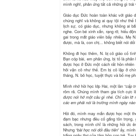
mình nghĩ, phản ứng tất cả những gì trái
Giáo dục Đức hoàn toàn khác với giáo 
chúng nghĩ và không ai quy tội như thế l
lịch sự, có giáo dục, nhưng không ai b
nghe. Con bé xinh xắn, rạng rỡ, hiếu động
gai trong mắt giáo viên bấy nhiêu. Mẹ N
được, mà là, con chị... không biết nói dố
Không đi học thêm, N. bị cô giáo cố tì
Bạn cóp bài, em phản ứng, bị tố là phản
được học ở Đức một cách rất hồn nhiên n
hỏi vặn cô như thế. Em bị cô lập ở chí
tháng, N. bỏ học, tuyệt thực và bố mẹ ph
Mình nhớ hồi học lớp Hai, một lần “
cấp t
rôm rả. Chúng mình tham gia tích cực l
được nói hớ một câu gì nhé. Chỉ cần lỡ 
các em phải nói là trường mình ngày nà
Hồi đó, mình may mắn được học một thế
đạm bạc nhưng đều cố gắng tôn trọng, 
sách, trong mình chỉ là những hồi ức êm
Nhưng “
bài học nói dối đầu tiên
” ấy, mình
trắng ngây thơ của tâm hồn con trẻ. Tuy