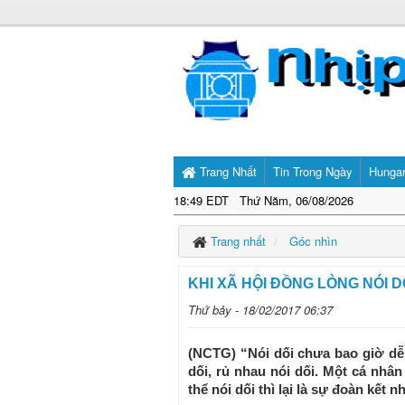
Trang Nhất
Tin Trong Ngày
Hunga
18:49 EDT Thứ Năm, 06/08/2026
Trang nhất
Góc nhìn
KHI XÃ HỘI ĐỒNG LÒNG NÓI D
Thứ bảy - 18/02/2017 06:37
(NCTG) “Nói dối chưa bao giờ dễ
dối, rủ nhau nói dối. Một cá nhâ
thể nói dối thì lại là sự đoàn kết nh