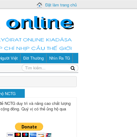
Đặt làm trang chủ
Người Việt
Đời Thường
Nhìn Ra TG
 hộ NCTG
để NCTG duy trì và nâng cao chất lượng
 cộng đồng.
Quý vị có thể ủng hộ qua