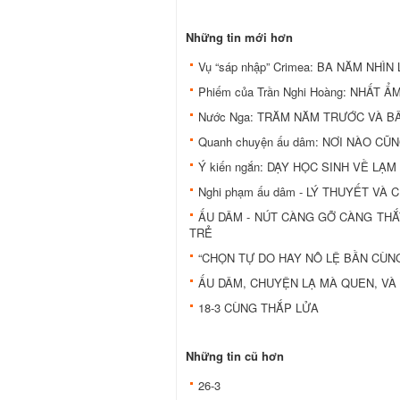
Những tin mới hơn
Vụ “sáp nhập” Crimea: BA NĂM NHÌN 
Phiếm của Trần Nghi Hoàng: NHẤT 
Nước Nga: TRĂM NĂM TRƯỚC VÀ B
Quanh chuyện ấu dâm: NƠI NÀO C
Ý kiến ngắn: DẠY HỌC SINH VỀ LẠ
Nghi phạm ấu dâm - LÝ THUYẾT VÀ
ẤU DÂM - NÚT CÀNG GỠ CÀNG TH
TRẺ
“CHỌN TỰ DO HAY NÔ LỆ BẦN CÙN
ẤU DÂM, CHUYỆN LẠ MÀ QUEN, VÀ
18-3 CÙNG THẮP LỬA
Những tin cũ hơn
26-3