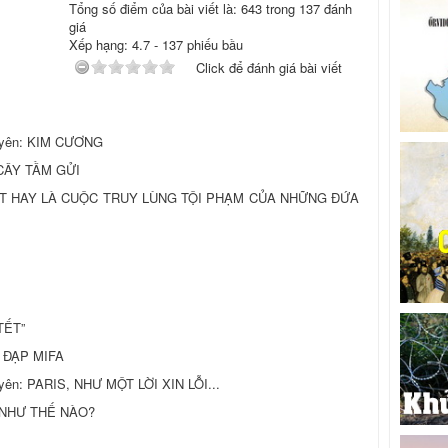
Tổng số điểm của bài viết là: 643 trong 137 đánh
giá
Xếp hạng:
4.7
-
137
phiếu bầu
Click để đánh giá bài viết
guyên: KIM CƯƠNG
CÂY TẦM GỬI
ẮT HAY LÀ CUỘC TRUY LÙNG TỘI PHẠM CỦA NHỮNG ĐỨA
TẾT”
 ĐẠP MIFA
yên: PARIS, NHƯ MỘT LỜI XIN LỖI...
 NHƯ THẾ NÀO?