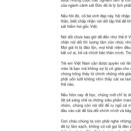
của ngành cảnh sát Đức đó là lý lịch phả
Nếu hồi đó, cô bé xinh đẹp này hội nhập 
thân, biết chấp nhận nói dối tập thể để 
sát hiếm hoi gốc Việt.
Nói dối chưa bao giờ dễ đến như thế ở Vi
nhân nói dối thì lương tâm còn nhúc nhíc
Mọi giá trị bị đảo lộn, mọi khái niệm đề
bất cứ ai, kể cả chính bản thân mình. Tron
Trẻ em Việt Nam cần được quyền nói lê
mèo là bạn mà không sợ bị cô giáo cho
chúng trông thấy từ chính những nhà giáo
phải uốn lưỡi không nhìn thấy cái xe ta
thế nào.
Nếu hôm nay đi học, chúng mới chỉ bị dụ 
tất sẽ sáng chế ra những siêu phẩm mang 
nhóm, chúng còn nói dối để ru ngủ cả 
đầu vào cát để lừa dối chính mình và bầy
Con cháu chúng ta còn phải nghe những
đã tự làm sạch, không có cái gọi là đàn