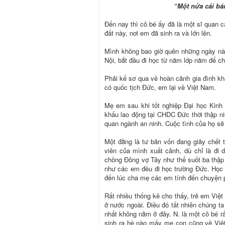
“Một nửa cái bá
Đến nay thì cô bé ấy đã là một sĩ quan 
đất này, nơi em đã sinh ra và lớn lên.
Mình không bao giờ quên những ngày nà
Nội, bắt đầu đi học từ năm lớp năm để c
Phải kể sơ qua về hoàn cảnh gia đình kh
có quốc tịch Đức, em lại về Việt Nam.
Mẹ em sau khi tốt nghiệp Đại học Kinh
khẩu lao động tại CHDC Đức thời thập niê
quan ngành an ninh. Cuộc tình của họ s
Một đằng là tư bản vốn đang giãy chết 
viên của mình xuất cảnh, dù chỉ là đi
chồng Đông vợ Tây như thế suốt ba thập 
như các em đều đi học trường Đức. Học 
đến lúc cha mẹ các em tính đến chuyện p
Rất nhiều thống kê cho thấy, trẻ em Việ
ở nước ngoài. Điều đó tất nhiên chúng t
nhất không nằm ở đây. N. là một cô bé rất
sinh ra hè nào mấy mẹ con cũng về Việt