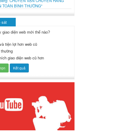
mberg: CHUYẾN VẬN CHUYỂN HÀNG
N TOÀN BÌNH THƯỜNG"
 sát
y giao diện web mới thế nào?
và tiện lợi hơn web cũ
 thường
thích giao diện web cũ hơn